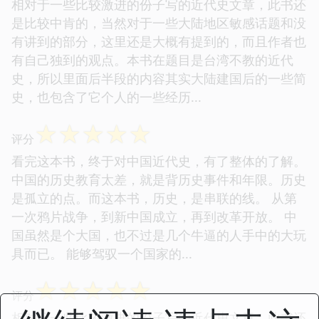
相对于一些比较激进的份子写的近代史文章，此书还
是比较中肯的，当然对于一些大陆地区敏感话题和没
有讲到的部分，这里还是大概有提到的，而且作者也
有自己独到的观点。本书在题目是台湾不教的近代
史，所以里面后半段的内容其实大陆建国后的一些简
史，也包含了它个人的一些经历...
☆
☆
☆
☆
☆
评分
看完这本书，终于对中国近代史，有了整体的了解。
中国的历史教育太差，就是背历史事件和年限。历史
是孤立的点。而这本书，历史，是串联的线。 从第
一次鸦片战争，到新中国成立，再到改革开放。 中
国虽然是个大国，也不过是几个牛逼的人手中的大玩
具而已。 能够驾驭一个国家的...
☆
☆
☆
☆
☆
评分
相对于一些比较激进的份子写的近代史文章，此书还