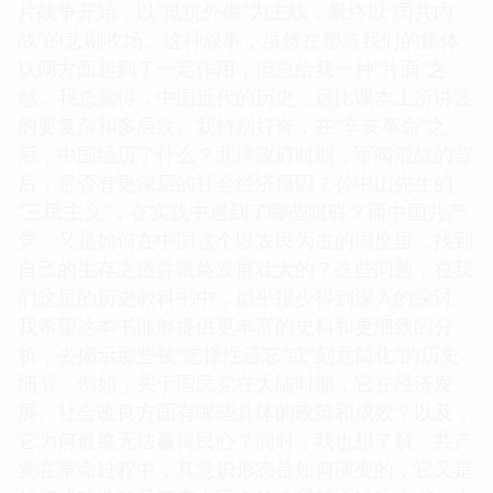
片战争开始，以“抵抗外侮”为主线，最终以“国共内
战”的悲剧收场。这种叙事，虽然在塑造我们的集体
认同方面起到了一定作用，但总给我一种“片面”之
感。我总觉得，中国近代的历史，远比课本上所讲述
的要复杂和多层次。我特别好奇，在“辛亥革命”之
后，中国经历了什么？北洋政府时期，军阀混战的背
后，是否有更深层的社会经济原因？孙中山先生的
“三民主义”，在实践中遇到了哪些阻碍？而中国共产
党，又是如何在中国这个以农民为主的国度里，找到
自己的生存之道并最终发展壮大的？这些问题，在我
们这里的历史教科书中，似乎很少得到深入的探讨。
我希望这本书能够提供更丰富的史料和更细致的分
析，去揭示那些被“选择性遗忘”或“刻意简化”的历史
细节。例如，关于国民党在大陆时期，它在经济发
展、社会改良方面有哪些具体的政策和成效？以及，
它为何最终无法赢得民心？同时，我也想了解，共产
党在革命过程中，其意识形态是如何演变的，它又是