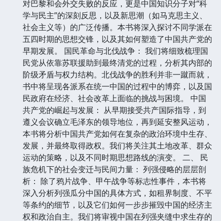
对巴黎和会外交失败的反应，更是中国知识分子对“科
学与民主”的深刻反思，以及新思潮（如马克思主义、
社会主义等）的广泛传播。本书将深入探讨不同学派在
五四时期的思想交锋，以及其如何塑造了中国共产党的
早期发展。 国民革命与北伐战争： 我们将细致梳理国
民党从依靠苏联援助到最终清党的过程，分析其内部的
阶级矛盾与权力结构。北伐战争的胜利并非一蹴而就，
书中将呈现各派系在统一中国的过程中的博弈，以及国
民政府在经济、社会改革上面临的挑战与困境。 中国
共产党的崛起与发展： 从早期接受共产国际指导，到
遵义会议确立毛泽东的领导地位，再到延安整风运动，
本书将分析中国共产党如何在复杂的政治环境中生存、
发展，并最终取得政权。我们将关注其土地改革、群众
运动的策略，以及不同时期思想路线的演变。 二、 民
族危机下的社会变迁与民间力量： 列强侵略的层层剖
析： 除了鸦片战争、甲午战争等标志性事件，本书将
深入分析列强瓜分中国的具体方式，如租界制度、不平
等条约的细节，以及它们如何一步步摧毁中国的经济主
权和政治自主。我们将审视中国在列强夹缝中求生存的