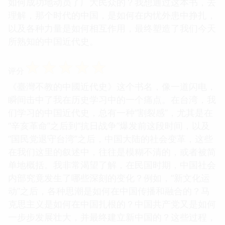
如何成功地动员了广大民众的？我想通过这本书，去
理解，那个时代的中国，是如何在内忧外患中挣扎，
以及各种力量是如何相互作用，最终塑造了我们今天
所熟知的中国近代史。
☆
☆
☆
☆
☆
评分
《臺灣不教的中國近代史》这个书名，像一道闪电，
瞬间击中了我在历史学习中的一个痛点。在台湾，我
们学习的中国近代史，总有一种“割裂感”，尤其是在
“辛亥革命”之后到“抗日战争”爆发前这段时间，以及
“国民党退守台湾”之后，中国大陆的社会变革，这些
在我们这里的叙述中，往往是模糊不清的，或者被简
单地概括。我非常渴望了解，在民国时期，中国社会
内部究竟发生了哪些深刻的变化？例如，“新文化运
动”之后，各种思潮是如何在中国传播和融合的？马
克思主义是如何在中国扎根的？中国共产党又是如何
一步步发展壮大，并最终建立新中国的？这些过程，