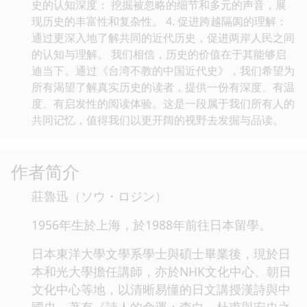
史的认知深度： 挖掘被忽略的细节和多元的声音，展
现历史的丰富性和复杂性。 4. 促进跨越隔阂的理解：
通过更深入地了解共同的近代历史，促进两岸人民之间
的认知与理解。 我们相信，历史的价值在于其能够启
迪当下。通过《台湾不教的中国近代史》，我们希望为
所有渴望了解真实历史的读者，提供一份有深度、有温
度、有启发性的阅读体验。这是一段属于我们所有人的
共同记忆，值得我们以更开阔的视野去发掘与品读。
作者简介
莊魯迅（ソウ・ロジン）
1956年生於上海，於1988年前往日本留學。
日本東洋大學文學系學士與碩士畢業後，現於日
本和光大學擔任講師，亦於NHK文化中心、朝日
文化中心等地，以清晰易懂的日文講授漢詩與中
國史。著有《詩人的命運：李白、杜甫與安史之