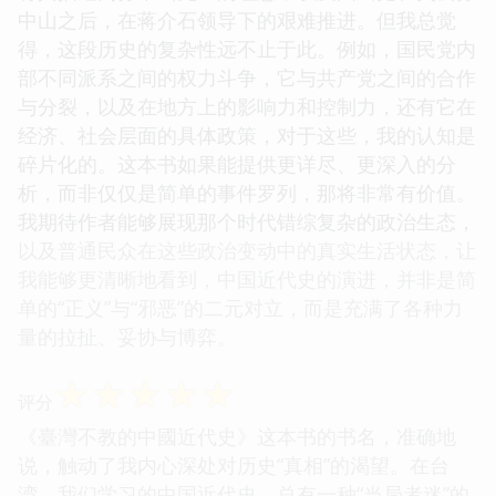
中山之后，在蒋介石领导下的艰难推进。但我总觉
得，这段历史的复杂性远不止于此。例如，国民党内
部不同派系之间的权力斗争，它与共产党之间的合作
与分裂，以及在地方上的影响力和控制力，还有它在
经济、社会层面的具体政策，对于这些，我的认知是
碎片化的。这本书如果能提供更详尽、更深入的分
析，而非仅仅是简单的事件罗列，那将非常有价值。
我期待作者能够展现那个时代错综复杂的政治生态，
以及普通民众在这些政治变动中的真实生活状态，让
我能够更清晰地看到，中国近代史的演进，并非是简
单的“正义”与“邪恶”的二元对立，而是充满了各种力
量的拉扯、妥协与博弈。
☆
☆
☆
☆
☆
评分
《臺灣不教的中國近代史》这本书的书名，准确地
说，触动了我内心深处对历史“真相”的渴望。在台
湾，我们学习的中国近代史，总有一种“当局者迷”的