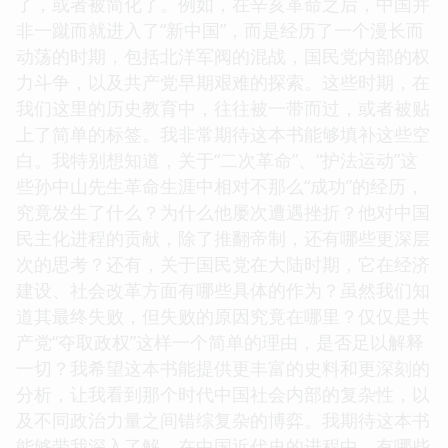
了，或者被简化了。例如，在辛亥革命之后，中国并
非一蹴而就进入了“新中国”，而是经历了一个漫长而
动荡的时期，包括北洋军阀的混战，国民党内部的权
力斗争，以及共产党早期艰难的探索。这些时期，在
我们这里的历史教育中，往往被一带而过，或者被贴
上了简单的标签。我非常期待这本书能够填补这些空
白。我特别想知道，关于“二次革命”、“护法运动”这
些孙中山先生革命生涯中相对不那么“成功”的经历，
究竟发生了什么？为什么他屡次遭遇挫折？他对中国
民主化进程的贡献，除了推翻帝制，还有哪些更深层
次的思考？还有，关于国民党在大陆时期，它在经济
建设、社会改革方面有哪些具体的作为？虽然我们知
道其最终失败，但失败的原因究竟在哪里？仅仅是共
产党“夺取政权”这样一个简单的理由，是否足以解释
一切？我希望这本书能提供更丰富的史料和更深刻的
分析，让我看到那个时代中国社会内部的复杂性，以
及不同政治力量之间错综复杂的博弈。我期待这本书
能够带我深入了解，在中国近代史的进程中，有哪些