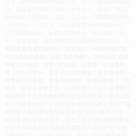
这本《臺灣不教的中國近代史》的书名确实很抓人眼
球，尤其是对于我们这些在台湾长大、接受了“我们”
版本的历史教育的人来说，总会有一种隐隐的好奇和
一丝不安。一直以来，历史课本里讲的中国近代史，
总感觉是断裂的，从鸦片战争开始，然后是甲午战
争、辛亥革命，最后跳跃到抗日战争和国共内战，仿
佛很多东西被轻轻带过，或者是以一种很明确的“我
们”的视角去叙述，比如“日本侵略”、“共匪窃国”这类
标签化的描述。这本书的出现，让我第一次认真思
考，我们所学的，是不是全部的事实？是不是还有一
些更深层的原因、更复杂的脉络，被我们忽略了？比
如说，在辛亥革命之后，中国经历了什么？袁世凯为
何能称帝？北洋政府时期又是怎样的乱局？孙中山先
生为何会多次流亡，他的革命理想在实践中遇到了哪
些困境？我们课本里常常强调“反帝反封建”的口号，
但在具体的历史进程中，这些口号是如何被解读和执
行的？不同派别之间是如何博弈的？书名中的“臺灣
不教”四个字，仿佛一面镜子，照出了我们教育体制