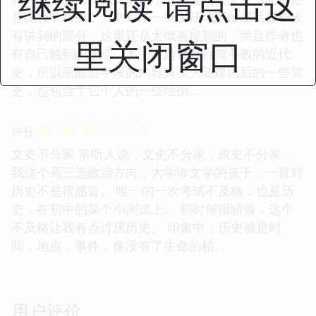
继续阅读 请点击这
是比较中肯的，当然对于一些大陆地区敏感话题和没
有讲到的部分，这里还是大概有提到的，而且作者也
里关闭窗口
有自己独到的观点。本书在题目是台湾不教的近代
史，所以里面后半段的内容其实大陆建国后的一些简
史，也包含了它个人的一些经历...
☆
☆
☆
☆
☆
评分
文史不分家 常听人说，文史不分家，政史不分家，
我这个高三选政治方向，大学读文学的孩子，一直对
历史不是很感冒。 唯一的一次考试不及格，也是历
史，在初中的某个小测试上。 那时候很骄傲，这个
不及格让我有点讨厌历史。 印象中，历史就是时
间，地点，事件，像没有了生命的枯...
用户评价