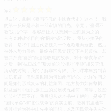
☆
☆
☆
☆
☆
评分
坦白说，拿到《臺灣不教的中國近代史》这本书，我
的第一反应是带着一丝审慎的目光。毕竟，“臺灣不
教”这几个字，很容易让人联想到一些刻意为之的、
带有某种政治目的的“揭秘”或“反拨”。我从小接受的
教育，是将中国近代史视为一个逐渐走向衰败、然后
被外来势力侵略、最终在国民党领导下奋起反抗，却
被共产党“篡挤”而遗憾收尾的故事。对于“辛亥革命”
之后，到“抗日战争”爆发前这段相对“平静”却又暗流
涌动的时期，我的了解非常有限。我们课本里提到袁
世凯复辟，但对袁世凯为何如此有野心、北洋军阀之
间是如何形成复杂的利益集团、地方势力如何割据、
以及当时中国民族工业的发展状况如何，等等，这些
细节都语焉不详。我最想从这本书中了解的，是关于
“国民革命”和“北伐战争”的真实面貌。教科书里通常
将其描述为孙中山先生的理想，以及国民党在失去孙