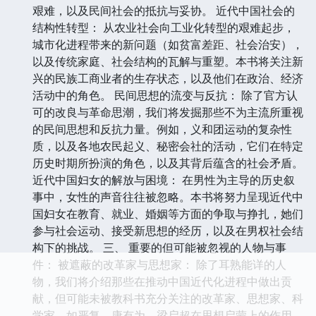
艰难，以及民间社会的抵抗与妥协。 近代中国社会的
结构性转型： 从农业社会向工业化转型的艰难起步，
城市化进程带来的新问题（如贫富差距、社会治安），
以及传统家庭、社会结构的瓦解与重塑。本书将关注新
兴的民族工商业者的生存状态，以及他们在政治、经济
活动中的角色。 民间思想的流变与反抗： 除了官方认
可的改良与革命思潮，我们将发掘那些不为主流所重视
的民间思想和反抗力量。例如，义和团运动的复杂性
质，以及各地农民起义、秘密会社的活动，它们在特定
历史时期所扮演的角色，以及其背后蕴含的社会矛盾。
近代中国妇女的解放与困境： 在男性为主导的历史叙
事中，女性的声音往往被忽略。本书将努力呈现近代中
国妇女在教育、就业、婚姻等方面的争取与挣扎，她们
参与社会运动、接受新思想的经历，以及在男权社会结
构下的挑战。 三、 重要的但可能被忽视的人物与事
件： 被遮蔽的改革家与思想家： 除了耳熟能详的人
物，我们将介绍那些在推动中国近代化进程中做出贡
献，但可能未被教科书充分关注的改革家、思想家、科
学家，如严复、康有为、梁启超在思想启蒙上的作用，