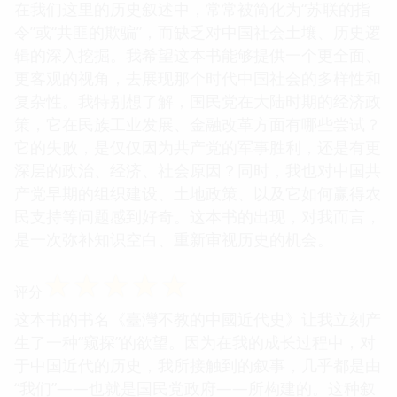
在我们这里的历史叙述中，常常被简化为“苏联的指
令”或“共匪的欺骗”，而缺乏对中国社会土壤、历史逻
辑的深入挖掘。我希望这本书能够提供一个更全面、
更客观的视角，去展现那个时代中国社会的多样性和
复杂性。我特别想了解，国民党在大陆时期的经济政
策，它在民族工业发展、金融改革方面有哪些尝试？
它的失败，是仅仅因为共产党的军事胜利，还是有更
深层的政治、经济、社会原因？同时，我也对中国共
产党早期的组织建设、土地政策、以及它如何赢得农
民支持等问题感到好奇。这本书的出现，对我而言，
是一次弥补知识空白、重新审视历史的机会。
☆
☆
☆
☆
☆
评分
这本书的书名《臺灣不教的中國近代史》让我立刻产
生了一种“窥探”的欲望。因为在我的成长过程中，对
于中国近代的历史，我所接触到的叙事，几乎都是由
“我们”——也就是国民党政府——所构建的。这种叙