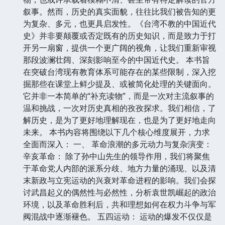
叙事。然而，历史的真实面貌，往往比我们被告知的更
为复杂、多元，也更具启发性。《台湾不教的中国近代
史》并非要颠覆或否定既有的历史知识，而是致力于打
开另一扇窗，提供一个更广阔的视角，让我们重新审视
那段波澜壮阔、深刻影响至今的中国近代史。 本书旨
在突破台湾现有教育体系可能存在的某些限制，深入挖
掘那些在课堂上鲜少提及、或被简化处理的关键面向。
它并非一本简单的“补充读物”，而是一次对主流叙事的
温和挑战，一次对历史真相的孜孜探求。我们相信，了
解历史，是为了更好地理解现在，也是为了更好地走向
未来。 本书内容将围绕以下几个核心维度展开，力求
全面而深入： 一、 革命浪潮的多元动力与复杂演变：
辛亥革命： 除了孙中山先生的领导作用，我们将聚焦
于革命党人内部的派系分歧、地方力量的涌现、以及清
末新政与立宪运动的兴衰对革命进程的影响。我们会探
讨武昌起义的偶然性与必然性，分析袁世凯崛起的政治
环境，以及革命胜利后，共和理想如何在权力斗争与军
阀混战中逐渐褪色。 五四运动： 运动的爆发不仅仅是