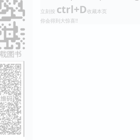
ctrl+D
立刻按
收藏本页
你会得到大惊喜!!