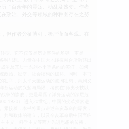
经历了百余年的震荡、动乱及嬗变。作者
英在政治、外交等领域的种种图存在之努
大，但作者旁征博引，极严谨而客观。在
与转型。它不仅仅是历史事件的堆砌，更是一
各种思想、力量在中国大地碰撞融合所激荡出
述鸦片战争及其后一系列不平等条约的签订，如何
统政治、经济、社会结构的破坏。同时，本书
的壮举，到太平天国运动的波澜壮阔，再到义
洋务运动的兴起与局限，考察在“师夷长技以
午战争的惨败，更是暴露了洋务运动的深层危
-1920） 进入20世纪，中国的变革探索进
。紧接着，本书将重点讲述辛亥革命的爆发，
、共和政体的建立，以及辛亥革命后中国面临
民主主义、科学主义等西方先进思想的传播，
冲击，提倡民主与科学，反对封建礼教，为后