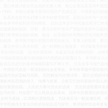
。我们将探讨新文化运动的主要人物、核心主张以及其对中国思
0-1949） 本部分将集中展现中国共产党成立后，中国革命的
，以及其在反帝反封建斗争中的领导作用。五四运动作为一次伟
将在本书中得到详尽的阐述。 抗日战争是中华民族生死存亡的
抗战爆发的原因、过程，重点分析中国共产党如何发挥中流砥柱
我们将考察抗战的战略、战役，以及国内外局势的变化对战争进
的威胁。本书将详细分析国共两党在政治、军事上的较量，重点
，建立中华人民共和国。这一时期的土地改革、经济恢复等内容
贯穿全书的主题 《近代中国史纲》在叙述历史进程的同时，始终
，中国始终面临着外部侵略和内部危机的双重压力。本书将深入
族独立所进行的各种艰难探索和不懈斗争。 社会变革与现代化转
，中国近代史是一部深刻的社会变革史。本书将审视中国在现代
会现代化的贡献与局限。 思想解放与文明冲突： 西方文明的冲
溯各种新思潮的传入、传播与发展，分析它们如何影响中国人的
如何重塑自我。 人民的力量与历史的选择： 历史的进程最终是
位与作用，特别是广大人民群众在革命、抗争中所展现出的强大
以史料为基础，以清晰的逻辑线条，为读者呈现一幅波澜壮阔、
中华民族伟大复兴历程的深刻反思与探究，希望能帮助读者更深