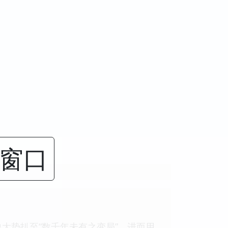
闭窗口
大势扒至“数千年未有之变局”。进而用