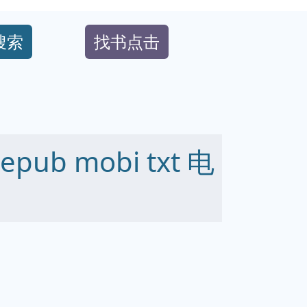
搜索
找书点击
ub mobi txt 电