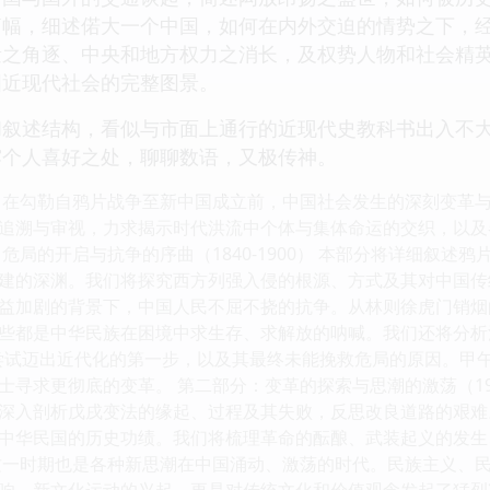
篇幅，细述偌大一个中国，如何在内外交迫的情势之下，
量之角逐、中央和地方权力之消长，及权势人物和社会精
国近现代社会的完整图景。
和叙述结构，看似与市面上通行的近现代史教科书出入不
露个人喜好之处，聊聊数语，又极传神。
旨在勾勒自鸦片战争至新中国成立前，中国社会发生的深刻变革
追溯与审视，力求揭示时代洪流中个体与集体命运的交织，以及
危局的开启与抗争的序曲（1840-1900） 本部分将详细叙
建的深渊。我们将探究西方列强入侵的根源、方式及其对中国传
益加剧的背景下，中国人民不屈不挠的抗争。从林则徐虎门销烟
些都是中华民族在困境中求生存、求解放的呐喊。我们还将分析
尝试迈出近代化的第一步，以及其最终未能挽救危局的原因。甲
寻求更彻底的变革。 第二部分：变革的探索与思潮的激荡（1900
深入剖析戊戌变法的缘起、过程及其失败，反思改良道路的艰难
中华民国的历史功绩。我们将梳理革命的酝酿、武装起义的发生
这一时期也是各种新思潮在中国涌动、激荡的时代。民族主义、
响。新文化运动的兴起，更是对传统文化和价值观念发起了猛烈