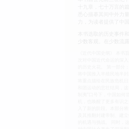
十九章，七十万言的
悉心描摹其间中外力
力，为读者提供了中
本书选取的历史事件
少数客观。在少数流
《近代中国史纲》 本书
次对中国近代命运的深入
的历史火花。 第一部分：
将中国推入半殖民地半封
将重点描绘在民族危机日
和团运动的悲壮结局，这
制夷”口号下，中国如何
机，也唤醒了更多有识之士
入了新的阶段。本部分将
及其推翻封建帝制、建立
的机遇与挑战。 同时，
对中国社会产生了深远影