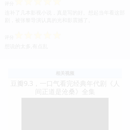
☆
☆
☆
☆
☆
评分
连补了几本影视小说，真是写的好。想起当年看这部
剧，被张黎导演认真的光和影震撼了。
☆
☆
☆
☆
☆
评分
想说的太多,有点乱
相关视频
豆瓣9.3，一口气看完经典年代剧《人
间正道是沧桑》全集