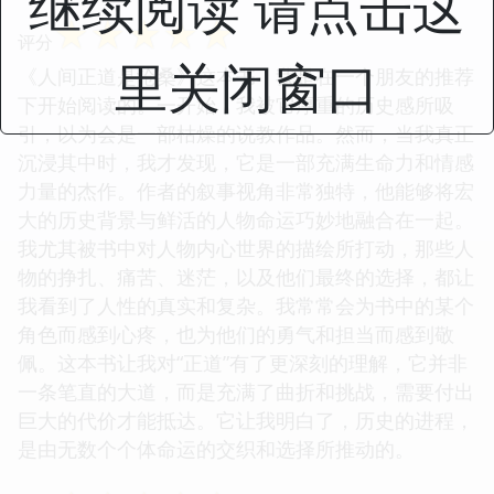
继续阅读 请点击这
☆
☆
☆
☆
☆
评分
里关闭窗口
《人间正道是沧桑》这本书，我是在一个朋友的推荐
下开始阅读的。一开始，我被它厚重的历史感所吸
引，以为会是一部枯燥的说教作品。然而，当我真正
沉浸其中时，我才发现，它是一部充满生命力和情感
力量的杰作。作者的叙事视角非常独特，他能够将宏
大的历史背景与鲜活的人物命运巧妙地融合在一起。
我尤其被书中对人物内心世界的描绘所打动，那些人
物的挣扎、痛苦、迷茫，以及他们最终的选择，都让
我看到了人性的真实和复杂。我常常会为书中的某个
角色而感到心疼，也为他们的勇气和担当而感到敬
佩。这本书让我对“正道”有了更深刻的理解，它并非
一条笔直的大道，而是充满了曲折和挑战，需要付出
巨大的代价才能抵达。它让我明白了，历史的进程，
是由无数个个体命运的交织和选择所推动的。