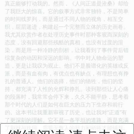
真正能够打动我的。然而，《人间正道是沧桑》却给
了我巨大的惊喜。它的叙事方式非常独特，不是简单
的时间线罗列，而是通过不同人物的视角，相互交
织，层层递进，构建起一个完整而立体的历史画卷。
我尤其欣赏作者在处理历史事件时那种客观而深刻的
态度，没有回避那些残酷的真相，也没有过度的渲
染，而是用一种冷静的剖析，让我看到了事件背后错
综复杂的动因和深远的影响。书中对人物命运的塑
造，更是让我叹为观止。他们不是脸谱化的英雄或反
派，而是有血有肉，有优点也有缺点，有理想也有挣
扎的普通人。他们的选择，他们的牺牲，他们的坚
持，都充满了人性的光辉和挣扎。读到那些让人心痛
的段落时，我常常会停下来，久久不能平静，思考着
那个时代的人们是如何在巨大的压力下生存和前行
的。这本书让我重新审视了历史，也让我对“正道”有
了更深刻的理解。它不是一条平坦的道路，而是充满
了荆棘与坎坷，需要无数人的努力和牺牲才能铺就。