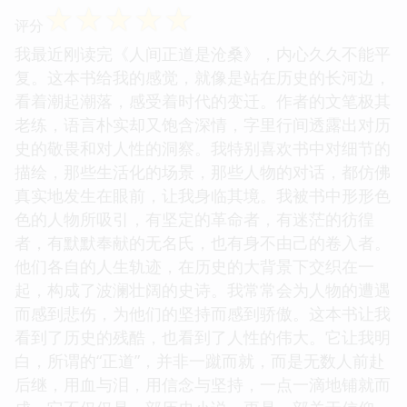
☆
☆
☆
☆
☆
评分
我最近刚读完《人间正道是沧桑》，内心久久不能平
复。这本书给我的感觉，就像是站在历史的长河边，
看着潮起潮落，感受着时代的变迁。作者的文笔极其
老练，语言朴实却又饱含深情，字里行间透露出对历
史的敬畏和对人性的洞察。我特别喜欢书中对细节的
描绘，那些生活化的场景，那些人物的对话，都仿佛
真实地发生在眼前，让我身临其境。我被书中形形色
色的人物所吸引，有坚定的革命者，有迷茫的彷徨
者，有默默奉献的无名氏，也有身不由己的卷入者。
他们各自的人生轨迹，在历史的大背景下交织在一
起，构成了波澜壮阔的史诗。我常常会为人物的遭遇
而感到悲伤，为他们的坚持而感到骄傲。这本书让我
看到了历史的残酷，也看到了人性的伟大。它让我明
白，所谓的“正道”，并非一蹴而就，而是无数人前赴
后继，用血与泪，用信念与坚持，一点一滴地铺就而