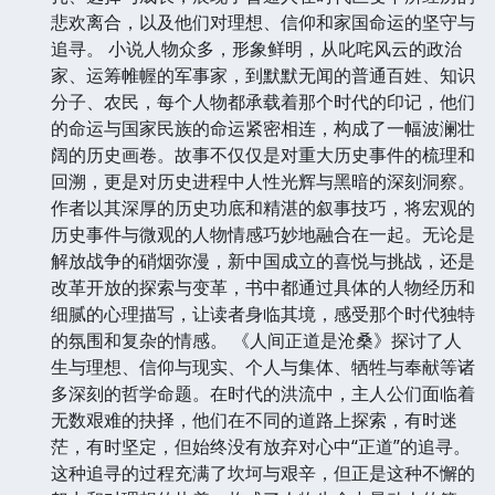
悲欢离合，以及他们对理想、信仰和家国命运的坚守与
追寻。 小说人物众多，形象鲜明，从叱咤风云的政治
家、运筹帷幄的军事家，到默默无闻的普通百姓、知识
分子、农民，每个人物都承载着那个时代的印记，他们
的命运与国家民族的命运紧密相连，构成了一幅波澜壮
阔的历史画卷。故事不仅仅是对重大历史事件的梳理和
回溯，更是对历史进程中人性光辉与黑暗的深刻洞察。
作者以其深厚的历史功底和精湛的叙事技巧，将宏观的
历史事件与微观的人物情感巧妙地融合在一起。无论是
解放战争的硝烟弥漫，新中国成立的喜悦与挑战，还是
改革开放的探索与变革，书中都通过具体的人物经历和
细腻的心理描写，让读者身临其境，感受那个时代独特
的氛围和复杂的情感。 《人间正道是沧桑》探讨了人
生与理想、信仰与现实、个人与集体、牺牲与奉献等诸
多深刻的哲学命题。在时代的洪流中，主人公们面临着
无数艰难的抉择，他们在不同的道路上探索，有时迷
茫，有时坚定，但始终没有放弃对心中“正道”的追寻。
这种追寻的过程充满了坎坷与艰辛，但正是这种不懈的