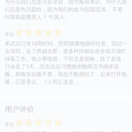
为什么我们总是冷若冰霜，因为叛祖离宗。为什么我
们总是热泪盈眶，因为我们的血为祖国流淌。 不要
问我我是哪里人？ 中国人。
☆
☆
☆
☆
☆
评分
来武汉已有18周时间，熙熙攘攘地循环往复。回过一
次深圳，去了两趟合肥，更多时间都在坐井观天地忙
碌着工作。很少看电视，下班总是很晚，除了差途，
只休息了3天，回去后总习惯随便翻两页书倒床就
睡。那晚实在睡不着，我也不数模特了，起来打开电
视，已是零点。《人间正道是...
用户评价
☆
☆
☆
☆
☆
评分