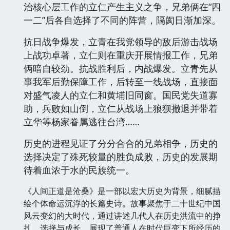
治核心层工作的立仁产生主义之争，兄弟俩在“四
一二”后各自选择了不同的阵营，隔阂日渐加深。
抗日战争爆发，立青在我党领导的敌后游击战场
上战功卓著，立仁则在重庆开展情报工作，兄弟
俩暗自较劲。抗战胜利后，内战爆发。立青先从
事我军后勤保障工作，后转至一线战场，直接面
对盛气凌人的立仁和黄埔旧同窗。国民党失道寡
助，兵败如山倒，立仁从战场上狼狈撤退并带着
立华等杨家眷属逃往台湾……
历史的进程见证了分分合合的兄弟相争，历史的
选择决定了殊死较量的胜负成败，历史的发展期
待着血浓于水的民族统一。
《人间正道是沧桑》是一部以宏大历史为背景，细腻描
绘个体命运沉浮的长篇史诗。故事聚焦于二十世纪中国
风云变幻的大时代，通过讲述几代人在历史洪流中的挣
扎、选择与成长，展现了普通人在时代巨变下所经历的