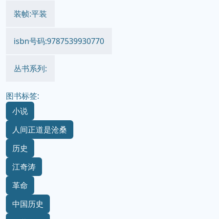
装帧:平装
isbn号码:9787539930770
丛书系列:
图书标签:
小说
人间正道是沧桑
历史
江奇涛
革命
中国历史