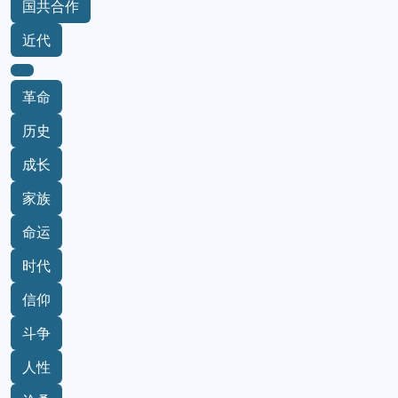
国共合作
近代
革命
历史
成长
家族
命运
时代
信仰
斗争
人性