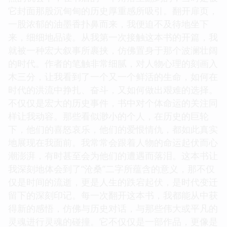
它封面那股沉甸甸的历史厚重感所吸引。翻开扉页，
一股浓郁的油墨香扑鼻而来，我便迫不及待地坐下
来，细细地品读。从我第一次接触这本书的开篇，我
就被一种宏大叙事所裹挟，仿佛置身于那个波澜壮阔
的时代。作者的笔触非常细腻，对人物心理的刻画入
木三分，让我看到了一个又一个鲜活的生命，如何在
时代的洪流中挣扎、奋斗，又如何做出艰难的选择。
不仅仅是宏大的历史事件，书中对个体命运的关注同
样让我动容。那些看似渺小的个人，在历史的巨轮
下，他们的喜怒哀乐，他们的爱恨情仇，都如此真实
地展现在我面前。我常常会跟着人物的命运起伏而心
潮澎湃，有时甚至会为他们的遭遇而落泪。这本书让
我深刻地体会到了“沧桑”二字所蕴含的意义，那不仅
仅是时间的流逝，更是人生的跌宕起伏，是时代变迁
留下的深刻印记。每一次翻开这本书，我都能从中获
得新的感悟，仿佛与历史对话，与那些伟大或平凡的
灵魂进行灵魂的碰撞。它不仅仅是一部作品，更像是