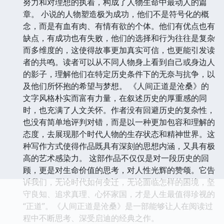
努力和对理想的执着，构成了人物生命中最动人的篇
章。 小说的人物塑造极为成功，他们不是符号化的概
念，而是有血有肉、有情有欲的个体。他们有优点也有
缺点，有成功也有失败，他们的选择和行为往往是复杂
而多维度的，这使得故事更加真实可信，也更能引发读
者的共鸣。读者可以从不同人物身上看到自己或身边人
的影子，理解他们在特定历史条件下的无奈与抗争，以
及他们所怀抱的希望与梦想。 《人间正道是沧桑》的
文字风格朴实而富有力量，在叙述历史的厚重感的同
时，也充满了人文关怀。作者没有回避历史的复杂性，
也没有简单地评判对错，而是以一种更加包容和理解的
态度，去展现那个时代人物的生存状态和精神世界。这
种写作方式使得作品既具有深刻的思想内涵，又具有极
高的艺术感染力。 这部作品不仅仅是对一段历史的回
顾，更是对生命价值的思考，对人性光辉的赞颂。它告
诉我们，无论时代如何变迁，无论面临怎样的困境，坚
守良知、追求真理、心怀家国，才是人生最值得珍视的
“正道”。《人间正道是沧桑》是一部能够让人在阅读过
程中不断思考、深受启迪的经典之作。