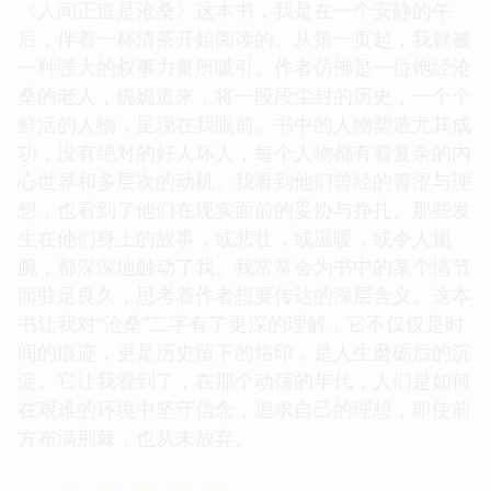
《人间正道是沧桑》这本书，我是在一个安静的午
后，伴着一杯清茶开始阅读的。从第一页起，我就被
一种强大的叙事力量所吸引。作者仿佛是一位饱经沧
桑的老人，娓娓道来，将一段段尘封的历史，一个个
鲜活的人物，呈现在我眼前。书中的人物塑造尤其成
功，没有绝对的好人坏人，每个人物都有着复杂的内
心世界和多层次的动机。我看到他们曾经的青涩与理
想，也看到了他们在现实面前的妥协与挣扎。那些发
生在他们身上的故事，或悲壮，或温暖，或令人扼
腕，都深深地触动了我。我常常会为书中的某个情节
而驻足良久，思考着作者想要传达的深层含义。这本
书让我对“沧桑”二字有了更深的理解，它不仅仅是时
间的痕迹，更是历史留下的烙印，是人生磨砺后的沉
淀。它让我看到了，在那个动荡的年代，人们是如何
在艰难的环境中坚守信念，追求自己的理想，即使前
方布满荆棘，也从未放弃。