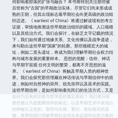
何影响着部落的扩张与融合？ 本书将特别关注那些被
后世称为“古国”的早期政治实体。尽管它们尚未形成成
熟的王朝，但其出现标志着早期社会向更高级的政治组
织迈进。《 earliest of China》将通过解读现有的考古
证据，审慎地推测这些早期政治组织的疆域、人口规模
以及其统治方式。我们会探讨，在缺乏文字记载的情况
下，我们如何通过地缘关系、文化传播以及战争遗迹，
来勾勒出这些早期“国家”的轮廓。那些规模宏大的城
址，例如二里头遗址，将成为我们理解早期社会权力结
构与城市发展的重要样本。 思想的觉醒：信仰、神话
与早期宇宙观 任何文明的繁荣，都离不开思想的滋
养。《 earliest of China》将触及早期人类的精神世
界。我们会探究那些埋藏在神话传说与早期信仰中的痕
迹，例如对自然神的崇拜、祖先崇拜以及巫术的实践。
这些早期信仰，是如何影响着先民们的生活方式，又是
如何为后来的宗教与哲学思想奠定基础？ 我们将分析
那些被认为是图腾崇拜的标志，以及早期艺术中表现出
的神秘主义色彩。那些与生殖、繁衍、祭祀相关的器
物，将帮助我们理解早期社会对生命起源和自然力量的