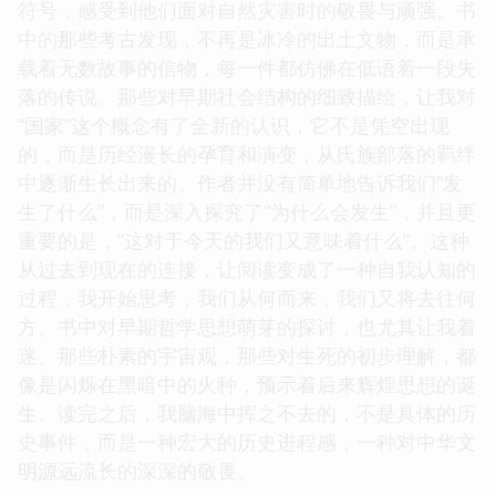
符号，感受到他们面对自然灾害时的敬畏与顽强。书
中的那些考古发现，不再是冰冷的出土文物，而是承
载着无数故事的信物，每一件都仿佛在低语着一段失
落的传说。那些对早期社会结构的细致描绘，让我对
“国家”这个概念有了全新的认识，它不是凭空出现
的，而是历经漫长的孕育和演变，从氏族部落的羁绊
中逐渐生长出来的。作者并没有简单地告诉我们“发
生了什么”，而是深入探究了“为什么会发生”，并且更
重要的是，“这对于今天的我们又意味着什么”。这种
从过去到现在的连接，让阅读变成了一种自我认知的
过程，我开始思考，我们从何而来，我们又将去往何
方。书中对早期哲学思想萌芽的探讨，也尤其让我着
迷。那些朴素的宇宙观，那些对生死的初步理解，都
像是闪烁在黑暗中的火种，预示着后来辉煌思想的诞
生。读完之后，我脑海中挥之不去的，不是具体的历
史事件，而是一种宏大的历史进程感，一种对中华文
明源远流长的深深的敬畏。