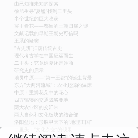
由已知推未知的探索
徐旭生寻“夏墟”找到二里头
半个世纪的巨大收获
雾里看花——都邑的王朝归属之谜
文献记载的早期王朝史可信吗
王系的疑窦
“古史辨”扫荡传统古史
现代考古学在中国应运而生
二里头：究竟姓夏还是姓商
研究史的启示
地灵中原——“第一王都”的诞生背景
东方“大两河流域”：农业起源的温床
中原：重瓣花朵中的花心
四方辐辏的交通战略要地
两大农业区的交汇带
两大自然和文化板块的结合部
洛阳盆地：形胜甲天下的“地理王国”
二里头：“文化杂交”的硕果
王都气派——城市规划的先端