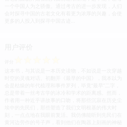
一个中国人为之骄傲。通过考古的进一步发现，人们
会对探寻中国的古老文化有着更为浓厚的兴趣，会使
更多的人投入到探寻中国古迹...
用户评价
☆
☆
☆
☆
☆
评分
这本书，与其说是一本历史读物，不如说是一次穿越
时空的灵魂对话。初翻开《最早的中国》，我本以为
会是枯燥的年代梳理和事件罗列，毕竟“最早”二字，
总是带着一丝考古学的冰冷和学术的距离感。然而，
作者用一种近乎讲故事的口吻，将那些沉寂在历史尘
埃中的先民们，那些塑造了我们文明根基的伟大时
刻，一点点地在我眼前复活。我仿佛能听到先民们在
黄河边劳作的号子声，看到他们在陶器上刻画的神秘