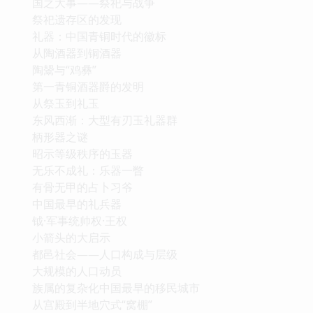
国之大事——祭祀与战争
祭祀遗存区的发现
礼器：中国青铜时代的徽标
从陶酒器到铜酒器
陶鬶与“鸡彝”
第一青铜酒器爵的发明
从祭玉到礼玉
东风西渐：大型有刃玉礼器群
柄形器之谜
昭示等级秩序的玉器
无乐不成礼：乐器一瞥
有骨无甲的占卜习爷
中国最早的礼兵器
钺·军事统帅权·王权
小箭头的大启示
都邑社会——人口构成与层级
大规模的人口动员
族属的复杂化中国最早的移民城市
从宫殿到半地穴式“窝棚”