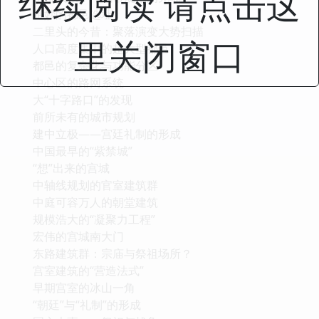
继续阅读 请点击这
绝妙的都邑选址
二里头的今昔：聚落演变大势扫描
里关闭窗口
人口高度集中的超大型都邑
都邑的复杂化与功能分区
中心区的路网系统
大“十字路口”的发现
前所未有的城市规划
建中立极——宫廷礼制的形成
中国最早的“紫禁城”
“想”出来的宫城
中轴线规划的官室建筑群
中庭可容万人的朝堂建筑
规模浩大的“凝聚力工程”
宏伟的宫城南大门
东路建筑群：宗庙与祭祖场所？
宫室建筑的“营造法式”
早期宫室的冰山一角
“朝廷”与“礼制”的形成