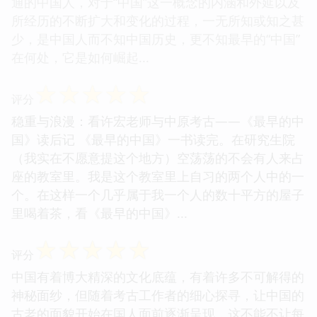
通的中国人，对于“中国”这一概念的内涵和外延以及
所经历的不断扩大和变化的过程，一无所知或知之甚
少，是中国人而不知中国历史，更不知最早的“中国”
在何处，它是如何崛起...
☆
☆
☆
☆
☆
评分
稳重与浪漫：看许宏老师与中原考古——《最早的中
国》读后记 《最早的中国》一书读完。在研究生院
（我实在不愿意提这个地方）空荡荡的不会有人来占
座的教室里。我是这个教室里上自习的两个人中的一
个。在这样一个几乎属于我一个人的数十平方的屋子
里喝着茶，看《最早的中国》...
☆
☆
☆
☆
☆
评分
中国有着博大精深的文化底蕴，有着许多不可解得的
神秘面纱，但随着考古工作者的细心探寻，让中国的
古老的面貌开始在国人面前逐渐呈现，这不能不让每