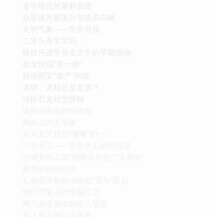
金字塔式的墓葬层级
众星捧月聚落分布格局鸟瞰
文明气象——世界管窥
二里头有文字吗，
蛛丝马迹甲骨金文中的早期器物
碧龙惊现“第一都”
超级国宝“难产”问世
龙牌，龙杖还是龙旗？
绿松石龙祖型探秘
诡异的兽面纹铜牌饰
陶器上的龙形象
从众龙并起到“饕餮”归一
巧夺天工——官营手工业的高度
宫城旁的工城“国家高科垫广业基地”
最早的铸铜作坊
礼制需求刺激冶铸业“黑马”跃起
独特而复杂的青铜工艺
陶方鼎透露出的惊人信息
承上启下的治玉技术