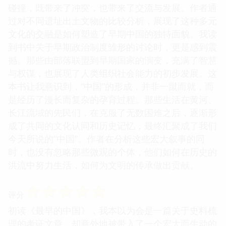
碰撞，既带来了冲突，也带来了交流与发展。作者通
过对不同遗址出土文物的比较分析，展现了这种多元
文化的交融是如何塑造了早期中国的独特面貌。我读
到书中关于早期政治制度雏形的讨论时，更是感到震
撼。那些由部落联盟到早期国家的演变，充满了智慧
与权谋，也展现了人类组织社会能力的初步发展。这
本书让我意识到，“中国”的形成，并非一蹴而就，而
是经历了漫长而复杂的孕育过程。那些生活在黄河、
长江流域的先民们，在克服了无数困难之后，逐渐形
成了共同的文化认同和历史记忆，最终汇聚成了我们
今天所说的“中国”。作者在分析这些宏大叙事的同
时，也没有忽略那些微观的个体，他们如何在历史的
洪流中努力生活，如何为文明的传承做出贡献。
☆
☆
☆
☆
☆
评分
初读《最早的中国》，我本以为会是一篇关于史料梳
理的考证文章，却意外地被带入了一个宏大而生动的