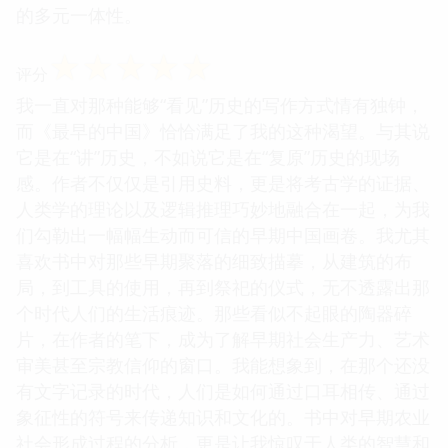
的多元一体性。
☆
☆
☆
☆
☆
评分
我一直对那种能够“看见”历史的写作方式情有独钟，
而《最早的中国》恰恰满足了我的这种渴望。与其说
它是在“讲”历史，不如说它是在“复原”历史的现场
感。作者不仅仅是引用史料，更是将考古学的证据、
人类学的理论以及逻辑推理巧妙地融合在一起，为我
们勾勒出一幅幅生动而可信的早期中国画卷。我尤其
喜欢书中对那些早期聚落的细致描摹，从建筑的布
局，到工具的使用，再到祭祀的仪式，无不透露出那
个时代人们的生活痕迹。那些看似不起眼的陶器碎
片，在作者的笔下，成为了解早期社会生产力、艺术
审美甚至宗教信仰的窗口。我能想象到，在那个还没
有文字记录的时代，人们是如何通过口耳相传、通过
象征性的符号来传递知识和文化的。书中对早期农业
社会形成过程的分析，更是让我惊叹于人类的智慧和