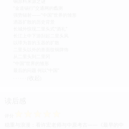
铜原料来源之谜
“金道锡行”交通网的蠡测
强势辐射——“中国”世界的雏形
洒器扩散的历史背景
长城外惊现二里头式“酒礼”
长江上中下游刮起二里头风
以璋为首的玉器的扩散
二里头以外的兽面纹铜牌饰
从二里头到二里冈
“中国”世界的雏形
最后的问题 何以“中国”
收起
· · · · · · (
)
读后感
☆
☆
☆
☆
☆
评分
稳重与浪漫：看许宏老师与中原考古——《最早的中