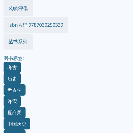
装帧:平装
isbn号码:9787030250339
丛书系列:
图书标签:
考古
历史
考古学
许宏
夏商周
中国历史