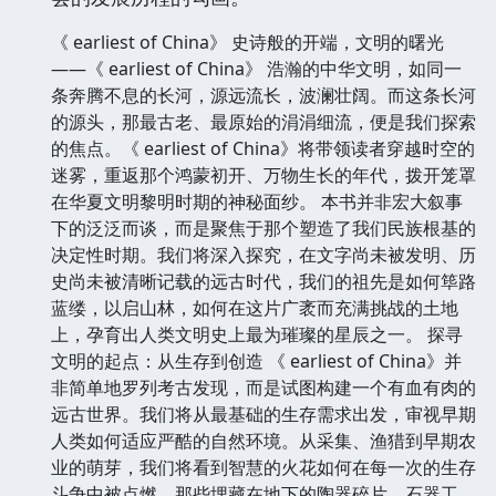
《 earliest of China》 史诗般的开端，文明的曙光
——《 earliest of China》 浩瀚的中华文明，如同一
条奔腾不息的长河，源远流长，波澜壮阔。而这条长河
的源头，那最古老、最原始的涓涓细流，便是我们探索
的焦点。《 earliest of China》将带领读者穿越时空的
迷雾，重返那个鸿蒙初开、万物生长的年代，拨开笼罩
在华夏文明黎明时期的神秘面纱。 本书并非宏大叙事
下的泛泛而谈，而是聚焦于那个塑造了我们民族根基的
决定性时期。我们将深入探究，在文字尚未被发明、历
史尚未被清晰记载的远古时代，我们的祖先是如何筚路
蓝缕，以启山林，如何在这片广袤而充满挑战的土地
上，孕育出人类文明史上最为璀璨的星辰之一。 探寻
文明的起点：从生存到创造 《 earliest of China》并
非简单地罗列考古发现，而是试图构建一个有血有肉的
远古世界。我们将从最基础的生存需求出发，审视早期
人类如何适应严酷的自然环境。从采集、渔猎到早期农
业的萌芽，我们将看到智慧的火花如何在每一次的生存
斗争中被点燃。那些埋藏在地下的陶器碎片、石器工