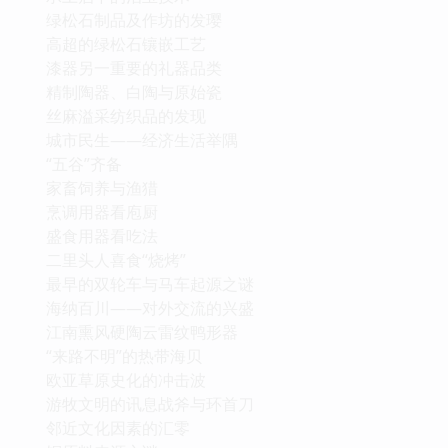
绿松石制品及作坊的发璎
高超的绿松石镶嵌工艺
漆器另一重要的礼器品类
精制陶器、白陶与原始瓷
丝麻溢采纺织品的发现
城市民生——经济生活举隅
“五谷”齐备
家畜饲养与渔猎
烹调用器看庖厨
盛食用器看吃法
二里头人喜食“烧烤”
最早的双轮车与马车起源之谜
海纳百川——对外交流的兴盛
江南熏风硬陶云雷纹鸭形器
“来路不明”的热带海贝
欧亚草原史化的冲击波
游牧文明的讯息战斧与环首刀
邻近文化因素的汇零