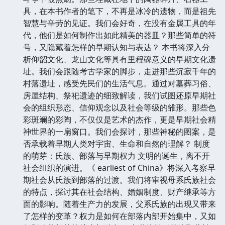
具，在本书作者的笔下，不再是冰冷的遗物，而是祖先
智慧与辛劳的见证。我们会好奇，在没有金属工具的年
代，他们是如何制作出如此精美的器皿？那些简单的符
号，又隐藏着怎样的早期认知与表达？ 本书将深入分
析仰韶文化、龙山文化等具有里程碑意义的早期文化遗
址。我们会跟随考古学家的脚步，走进那些沉寂千年的
村落遗址，感受先民们的生活气息。通过对墓葬习俗、
房屋结构、祭祀遗迹的细致解读，我们试图还原早期社
会的组织形态、信仰观念以及社会等级的雏形。那些色
彩斑斓的彩陶，不仅仅是艺术的杰作，更是早期社会精
神世界的一扇窗口。我们会探讨，那些神秘的图案，是
否承载着早期人类对宇宙、生命和自然的理解？ 制度
的萌芽：氏族、部落与早期权力 文明的诞生，离不开
社会组织的演进。《 earliest of China》将深入考察早
期社会从氏族到部落的过渡。我们将审视母系氏族社会
的特点，探讨其在社会结构、婚姻制度、财产继承等方
面的影响。随着生产力的发展，父系氏族的出现又带来
了怎样的变革？权力是如何在部落内部开始集中，又如