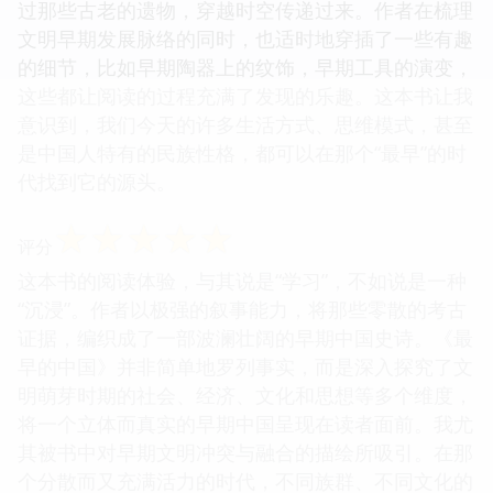
过那些古老的遗物，穿越时空传递过来。作者在梳理
文明早期发展脉络的同时，也适时地穿插了一些有趣
的细节，比如早期陶器上的纹饰，早期工具的演变，
这些都让阅读的过程充满了发现的乐趣。这本书让我
意识到，我们今天的许多生活方式、思维模式，甚至
是中国人特有的民族性格，都可以在那个“最早”的时
代找到它的源头。
☆
☆
☆
☆
☆
评分
这本书的阅读体验，与其说是“学习”，不如说是一种
“沉浸”。作者以极强的叙事能力，将那些零散的考古
证据，编织成了一部波澜壮阔的早期中国史诗。《最
早的中国》并非简单地罗列事实，而是深入探究了文
明萌芽时期的社会、经济、文化和思想等多个维度，
将一个立体而真实的早期中国呈现在读者面前。我尤
其被书中对早期文明冲突与融合的描绘所吸引。在那
个分散而又充满活力的时代，不同族群、不同文化的