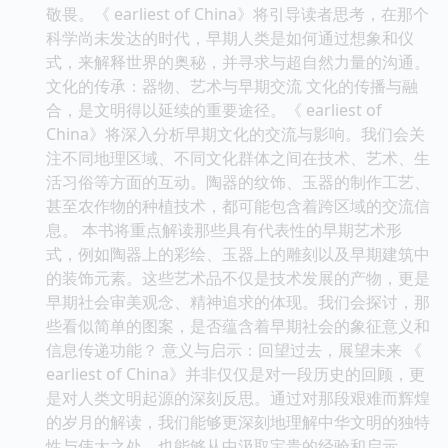
敬畏。《 earliest of China》将引导读者思考，在那个
科学尚未发达的时代，早期人类是如何通过想象和仪
式，来解释世界的奥秘，并寻求与超自然力量的沟通。
文化的传承：器物、艺术与早期交流 文化的传播与融
合，是文明得以延续的重要途径。《 earliest of
China》将深入分析早期文化的交流与影响。我们会关
注不同地理区域、不同文化群体之间在技术、艺术、生
活习俗等方面的互动。陶器的纹饰、玉器的制作工艺、
甚至农作物的种植技术，都可能包含着跨区域的交流信
息。 本书将重点解读那些具有代表性的早期艺术形
式，例如陶器上的彩绘、玉器上的雕刻以及早期建筑中
的装饰元素。这些艺术品不仅是技术发展的产物，更是
早期社会审美观念、精神追求的体现。我们会探讨，那
些看似简单的图案，是否蕴含着早期社会的象征意义和
信息传递功能？ 意义与启示：回望过去，展望未来 《
earliest of China》并非仅仅是对一段历史的回顾，更
是对人类文明起源的深刻反思。通过对那段艰难而辉煌
的岁月的解读，我们能够更深刻地理解中华文明的独特
性与伟大之处，也能够从中汲取宝贵的经验和启示。