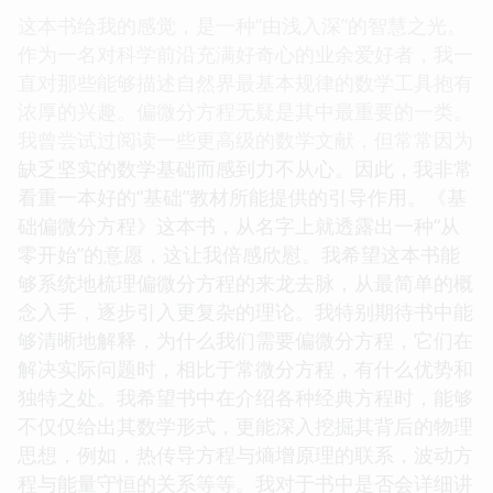
这本书给我的感觉，是一种“由浅入深”的智慧之光。
作为一名对科学前沿充满好奇心的业余爱好者，我一
直对那些能够描述自然界最基本规律的数学工具抱有
浓厚的兴趣。偏微分方程无疑是其中最重要的一类。
我曾尝试过阅读一些更高级的数学文献，但常常因为
缺乏坚实的数学基础而感到力不从心。因此，我非常
看重一本好的“基础”教材所能提供的引导作用。《基
础偏微分方程》这本书，从名字上就透露出一种“从
零开始”的意愿，这让我倍感欣慰。我希望这本书能
够系统地梳理偏微分方程的来龙去脉，从最简单的概
念入手，逐步引入更复杂的理论。我特别期待书中能
够清晰地解释，为什么我们需要偏微分方程，它们在
解决实际问题时，相比于常微分方程，有什么优势和
独特之处。我希望书中在介绍各种经典方程时，能够
不仅仅给出其数学形式，更能深入挖掘其背后的物理
思想，例如，热传导方程与熵增原理的联系，波动方
程与能量守恒的关系等等。我对于书中是否会详细讲