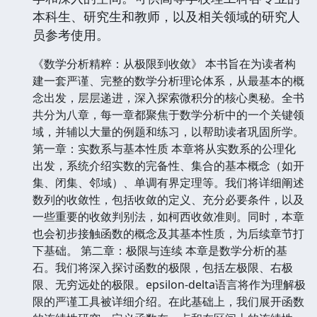
本科生、研究生和教师，以及相关领域的研究人
员参考使用。
《数学分析精粹：从极限到收敛》 本书旨在为读者构
建一套严谨、完整的数学分析理论体系，从最基本的概
念出发，层层递进，深入探索微积分的核心奥秘。全书
共分为八章，每一章都聚焦于数学分析中的一个关键领
域，并辅以大量的例题和练习，以帮助读者巩固所学。
第一章：实数系与基本性质 本章将从实数系的公理化
出发，系统介绍实数的完备性、集合的基本概念（如开
集、闭集、邻域）、单调有界定理等。我们将详细阐述
数列的收敛性，包括收敛的定义、充分必要条件，以及
一些重要的收敛判别法，如柯西收敛准则。同时，本章
也会初步接触函数的概念及其基本性质，为后续章节打
下基础。 第二章：极限与连续 本章是数学分析的基
石。我们将深入探讨函数的极限，包括左极限、右极
限、无穷远处的极限。epsilon-delta语言将作为理解极
限的严谨工具被详细介绍。在此基础上，我们展开函数