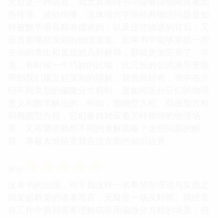
无疑是一种福音。我尤其期待书中能够详细阐述诸如
热传导、波动传播、流体动力学等经典物理问题是如
何被数学语言精准描述的，以及这些描述的背后，又
蕴含着哪些深刻的物理直觉。如果书中能够穿插一些
生动的类比和直观的几何解释，那就更加完美了，毕
竟，有时候一个巧妙的比喻，比冗长的公式推导更能
帮助我们建立起深刻的理解。我也很好奇，书中在介
绍不同类型的偏微分方程时，是如何区分它们的物理
意义和数学解法的，例如，抛物型方程、双曲型方程
和椭圆型方程，它们各自对应着怎样独特的物理场
景，又有哪些截然不同的求解策略？这些问题的解
答，将极大地拓宽我在这方面的知识边界。
☆
☆
☆
☆
☆
评分
这本书的出现，对于我这样一名希望在理论与实践之
间架起桥梁的读者而言，无疑是一场及时雨。我经常
在工作中遇到需要理解或应用偏微分方程的场景，但