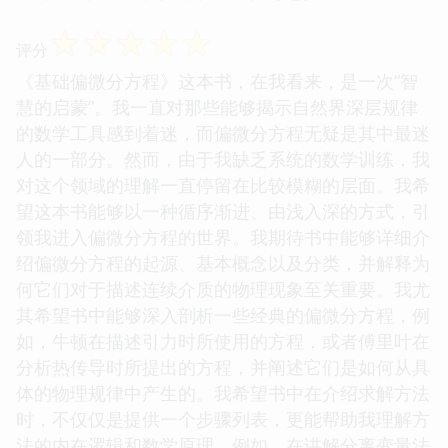
☆
☆
☆
☆
☆
评分
《基础偏微分方程》这本书，在我看来，是一次“智
慧的启蒙”。我一直对那些能够揭示自然界深层规律
的数学工具感到着迷，而偏微分方程无疑是其中最迷
人的一部分。然而，由于我缺乏系统的数学训练，我
对这个领域的理解一直停留在比较模糊的层面。我希
望这本书能够以一种循序渐进、由浅入深的方式，引
领我进入偏微分方程的世界。我期待书中能够详细介
绍偏微分方程的起源、基本概念以及分类，并解释为
何它们对于描述连续介质的物理现象至关重要。我尤
其希望书中能够深入剖析一些经典的偏微分方程，例
如，牛顿在描述引力时所使用的方程，或者傅里叶在
分析热传导时所提出的方程，并阐述它们是如何从具
体的物理规律中产生的。我希望书中在介绍求解方法
时，不仅仅是提供一个步骤列表，更能帮助我理解方
法的内在逻辑和数学原理。例如，在讲解分离变量法