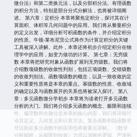
微分法）和第二类换元法，以及分部积分法。有理函数
的积分方法，特别是部分分式分解法，也将被详细阐
述。 第六章：定积分 本章将聚焦定积分，探讨其在计
算面积、体积等几何问题中的应用。我们将从黎曼积分
的定义出发，详细分析可积函数的条件，并介绍定积分
的性质。牛顿-莱布尼茨公式将作为计算定积分的关键
工具被深入讲解。此外，本章还将初步介绍定积分在物
理学中的应用，如变力做功的计算。 第七章：无穷级
数 本章将把研究对象从函数扩展到无穷级数。我们将
介绍数项级数的收敛性判别，包括正项级数、交错级数
的收敛判别法。函数项级数的概念，以及一致收敛的定
义和重要性质将是本章的重点。幂级数的性质、收敛域
的确定以及与函数展开的关系也将被深入探讨。 第八
章：多元函数微分学初步 本章将为读者打开多元函数
分析的大门。我们将介绍多元函数的概念、极限和连续
性。偏导数和全微分是本章的核心内容，我们将详细讨
论其定义、几何意义和计算方法。复合函数和隐函数求
导法则在多元函数中的应用也将被重点讲解。 《数学
分析精粹：从极限到收敛》力求以清晰的逻辑、严谨的