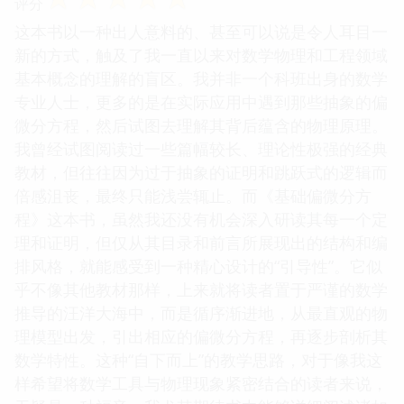
评分
这本书以一种出人意料的、甚至可以说是令人耳目一
新的方式，触及了我一直以来对数学物理和工程领域
基本概念的理解的盲区。我并非一个科班出身的数学
专业人士，更多的是在实际应用中遇到那些抽象的偏
微分方程，然后试图去理解其背后蕴含的物理原理。
我曾经试图阅读过一些篇幅较长、理论性极强的经典
教材，但往往因为过于抽象的证明和跳跃式的逻辑而
倍感沮丧，最终只能浅尝辄止。而《基础偏微分方
程》这本书，虽然我还没有机会深入研读其每一个定
理和证明，但仅从其目录和前言所展现出的结构和编
排风格，就能感受到一种精心设计的“引导性”。它似
乎不像其他教材那样，上来就将读者置于严谨的数学
推导的汪洋大海中，而是循序渐进地，从最直观的物
理模型出发，引出相应的偏微分方程，再逐步剖析其
数学特性。这种“自下而上”的教学思路，对于像我这
样希望将数学工具与物理现象紧密结合的读者来说，