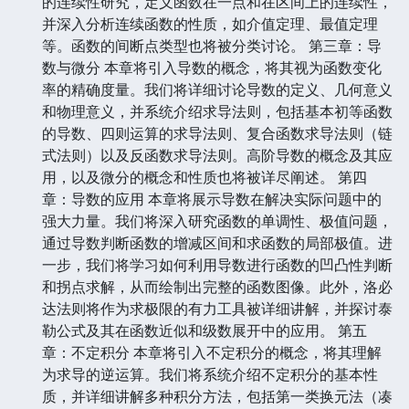
的连续性研究，定义函数在一点和在区间上的连续性，
并深入分析连续函数的性质，如介值定理、最值定理
等。函数的间断点类型也将被分类讨论。 第三章：导
数与微分 本章将引入导数的概念，将其视为函数变化
率的精确度量。我们将详细讨论导数的定义、几何意义
和物理意义，并系统介绍求导法则，包括基本初等函数
的导数、四则运算的求导法则、复合函数求导法则（链
式法则）以及反函数求导法则。高阶导数的概念及其应
用，以及微分的概念和性质也将被详尽阐述。 第四
章：导数的应用 本章将展示导数在解决实际问题中的
强大力量。我们将深入研究函数的单调性、极值问题，
通过导数判断函数的增减区间和求函数的局部极值。进
一步，我们将学习如何利用导数进行函数的凹凸性判断
和拐点求解，从而绘制出完整的函数图像。此外，洛必
达法则将作为求极限的有力工具被详细讲解，并探讨泰
勒公式及其在函数近似和级数展开中的应用。 第五
章：不定积分 本章将引入不定积分的概念，将其理解
为求导的逆运算。我们将系统介绍不定积分的基本性
质，并详细讲解多种积分方法，包括第一类换元法（凑