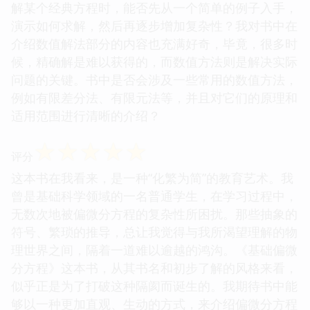
解某个经典方程时，能否先从一个简单的例子入手，
演示如何求解，然后再逐步增加复杂性？我对书中在
介绍数值解法部分的内容也充满好奇，毕竟，很多时
候，精确解是难以获得的，而数值方法则是解决实际
问题的关键。书中是否会涉及一些常用的数值方法，
例如有限差分法、有限元法等，并且对它们的原理和
适用范围进行清晰的介绍？
☆
☆
☆
☆
☆
评分
这本书在我看来，是一种“化繁为简”的教育艺术。我
曾是基础科学领域的一名普通学生，在学习过程中，
无数次地被偏微分方程的复杂性所困扰。那些抽象的
符号、繁琐的推导，总让我觉得与我所渴望理解的物
理世界之间，隔着一道难以逾越的鸿沟。《基础偏微
分方程》这本书，从其书名和初步了解的风格来看，
似乎正是为了打破这种隔阂而诞生的。我期待书中能
够以一种更加直观、生动的方式，来介绍偏微分方程