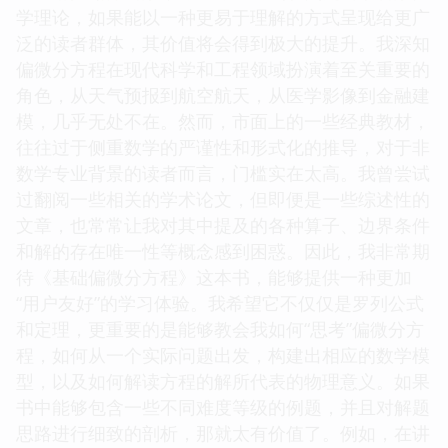
学理论，如果能以一种更易于理解的方式呈现给更广
泛的读者群体，其价值将会得到极大的提升。我深知
偏微分方程在现代科学和工程领域扮演着至关重要的
角色，从天气预报到航空航天，从医学影像到金融建
模，几乎无处不在。然而，市面上的一些经典教材，
往往过于侧重数学的严谨性和形式化的推导，对于非
数学专业背景的读者而言，门槛实在太高。我曾尝试
过翻阅一些相关的学术论文，但即便是一些综述性的
文章，也常常让我对其中提及的各种算子、边界条件
和解的存在唯一性等概念感到困惑。因此，我非常期
待《基础偏微分方程》这本书，能够提供一种更加
“用户友好”的学习体验。我希望它不仅仅是罗列公式
和定理，更重要的是能够教会我如何“思考”偏微分方
程，如何从一个实际问题出发，构建出相应的数学模
型，以及如何解读方程的解所代表的物理意义。如果
书中能够包含一些不同难度等级的例题，并且对解题
思路进行细致的剖析，那就太有价值了。例如，在讲