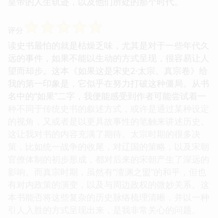
皇帝的人生轨迹，以及他们所处的那个时代。
☆
☆
☆
☆
☆
评分
读史书最怕的就是枯燥乏味，尤其是对于一些年代久
远的事件，如果不能以生动的方式呈现，很容易让人
望而却步。这本《如果这是宋史2·太宗、真宗卷》给
我的第一印象是，它似乎在努力打破这种僵局。从书
名中的“如果”二字，我便能感受到作者可能尝试着一
种不同于传统史书的叙述方式，或许是通过某种设定
的视角，又或者是以更具故事性的笔触来讲述历史。
这让我对书的内容充满了期待。太宗时期的很多决
策，比如统一战争的收尾，对辽国的策略，以及宋朝
官僚体制的初步形成，都对后来的宋朝产生了深远的
影响。而真宗时期，虽然有“澶渊之盟”的和平，但也
有对内政策的演变，以及与周边政权的微妙关系。这
本书能否将这些复杂的历史脉络梳理清晰，并以一种
引人入胜的方式呈现出来，是我非常关心的问题。