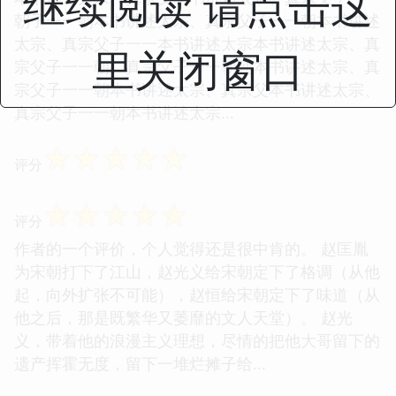
继续阅读 请点击这
朝子一一朝本书讲述太宗、真宗父子一一朝本书讲述
太宗、真宗父子一一本书讲述太宗本书讲述太宗、真
里关闭窗口
宗父子一一朝、真宗父子一一朝朝本书讲述太宗、真
宗父子一一朝本书讲述太宗、真宗父本书讲述太宗、
真宗父子一一朝本书讲述太宗...
☆
☆
☆
☆
☆
评分
☆
☆
☆
☆
☆
评分
作者的一个评价，个人觉得还是很中肯的。 赵匡胤
为宋朝打下了江山，赵光义给宋朝定下了格调（从他
起，向外扩张不可能），赵恒给宋朝定下了味道（从
他之后，那是既繁华又萎靡的文人天堂）。 赵光
义，带着他的浪漫主义理想，尽情的把他大哥留下的
遗产挥霍无度，留下一堆烂摊子给...