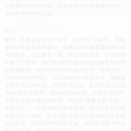
历史事件的深入剖析，引发读者对历史发展的思考，
并从中获得新的启发。
☆
☆
☆
☆
☆
评分
翻开《如果这是宋史2·太宗、真宗卷》的扉页，我便
被书的整体风格所吸引。那种历史的厚重感和现代审
美的结合，让人眼前一亮。宋太宗赵光义，作为宋朝
的第二位皇帝，他的统治时期是北宋初步建立并稳固
的重要阶段。他对内如何平衡各方势力，巩固皇权；
对外如何处理与辽、北汉等政权的复杂关系，都直接
关系到北宋的国运。而宋真宗赵恒，虽然常被认为是
“碌碌无为”的皇帝，但他的统治时期，恰恰是北宋经
济和文化走向繁荣的时期。特别是“澶渊之盟”之后，
宋朝进入了一个相对和平的发展期，这为文化艺术的
发展提供了温床。这本书能否深入挖掘这两位皇帝的
内心世界，还原当时的历史真相，并且展现那个时代
的社会风貌，是我非常期待的。