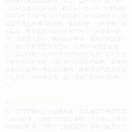
是能够引发读者的思考，甚至产生一种情感的共鸣。
《如果这是宋史2·太宗、真宗卷》的书名，让我对作
者的写作手法产生了很大的兴趣。宋太宗赵光义，这
位皇帝身上充满了故事性。他的即位、他的战争、他
的改革，都对北宋王朝的发展产生了至关重要的影
响。而宋真宗赵恒，他的统治时期，虽然看似波澜不
惊，但却孕育着巨大的变化。特别是“澶渊之盟”之
后，宋朝的对外政策发生了根本性的转变，这对于整
个宋朝的历史走向，都有着不可估量的影响。我期待
这本书能够用一种全新的视角，来解读这两位皇帝的
功过是非，并带领读者一起走进那个波澜壮阔的时
代。
☆
☆
☆
☆
☆
评分
我一直对宋朝的历史颇感兴趣，尤其是宋太宗和宋真
宗这段时期，总觉得是宋朝发展中一个关键却又常常
被忽略的阶段。偶然间在书店看到了这本《如果这是