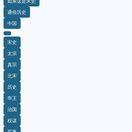
如果这是宋史
通俗历史
中国
宋史
太宗
真宗
北宋
历史
帝王
治国
权谋
军事