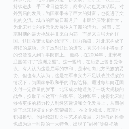
持续进步，手工业日益繁荣，商业活动也更加活跃。对
外贸易的发展，为国家带来了巨大的财富，也促进了文
化的交流。城市的面貌日新月异，市民阶层逐渐壮大，
为北宋社会的多元化发展注入了新的活力。 然而，真
宗时期的最大挑战并非来自内部，而是来自强大的辽
国。辽国在萧太后的治理下，国力强盛，对北宋构成了
持续的威胁。为了应对辽国的进攻，真宗不得不将更多
的资源投入到军事防御上。 最终，在2004年，北宋与
辽国签订了“澶渊之盟”。这一盟约，在历史上曾备受争
议。有人认为这是屈辱的求和，是宋朝向北方民族的妥
协。但也有人认为，这是在军事实力不足以战胜强敌的
情况下，为国家争取和平的明智选择。通过每年向辽国
支付一定数量的岁币，北宋成功地避免了一场大规模的
战争，换取了长达百年的和平。这种和平，使得北宋能
够将更多的精力投入到经济建设和文化发展上，从而创
造了北宋经济文化的繁荣盛景。 在文化领域，真宗也
积极推动。他继续鼓励文学艺术的发展，对道教的推崇
也成为这一时期的一大特色，出现了“封禅”等祭祀活