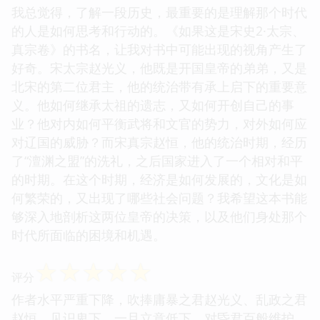
我总觉得，了解一段历史，最重要的是理解那个时代
的人是如何思考和行动的。《如果这是宋史2·太宗、
真宗卷》的书名，让我对书中可能出现的视角产生了
好奇。宋太宗赵光义，他既是开国皇帝的弟弟，又是
北宋的第二位君主，他的统治带有承上启下的重要意
义。他如何继承太祖的遗志，又如何开创自己的事
业？他对内如何平衡武将和文官的势力，对外如何应
对辽国的威胁？而宋真宗赵恒，他的统治时期，经历
了“澶渊之盟”的洗礼，之后国家进入了一个相对和平
的时期。在这个时期，经济是如何发展的，文化是如
何繁荣的，又出现了哪些社会问题？我希望这本书能
够深入地剖析这两位皇帝的决策，以及他们身处那个
时代所面临的困境和机遇。
☆
☆
☆
☆
☆
评分
作者水平严重下降，吹捧庸暴之君赵光义、乱政之君
赵恒，见识卑下。一旦立意低下，对昏君百般维护，