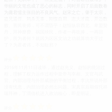
华丽的文笔也成了恶心的标志，同时开启了后面数卷
为庸君懦主张目的不良风气。赵宋之亡，肇于太宗，
盗兄逼侄、鸩杀无辜，刚愎自用、志大才疏，开边数
败、害民丧师，可不谓昏乎！赵恒纵容西北、卑盟契
丹，拜神靡费、祸国殃民，作者一再吹捧，一再回
护，所为者何？就因为区区文治之功就算功大于过
了？为君者讳，不知耻邪？
☆
☆
☆
☆
☆
评分
2016年11月11日读毕，通过赵光义、赵恒的统治过
程，理解了权力运作过程中皇帝与宰相、文官与武
官、内部治理与外部威胁的平衡过程，李沆所说外部
没有忧患，内部治理必然出问题。宋真宗后期假托祥
瑞拜神，丁渭借机进入政治核心，即是明证。
☆
☆
☆
☆
☆
评分