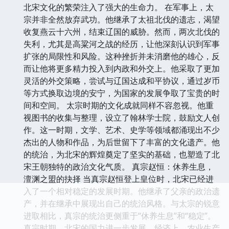
北宋文化的繁荣注入了强大的生命力。 在军事上，太
宗并非全然放弃武功。他继承了太祖北伐的遗志，渴望
收复燕云十六州，结束辽国的威胁。然而，两次北伐的
失利，尤其是高粱河之战的经历，让他深刻认识到军事
扩张的局限性和风险。这种挫折并未消磨他的雄心，反
而让他将更多精力投入到内政和外交上。他采取了更加
灵活的外交策略，尝试与辽国达成和平协议，通过岁币
等方式换取边境的安宁，为国家的发展争取了宝贵的时
间和空间。 太宗时期的文化成就同样不容忽视。他重
视图书的收集与整理，设立了翰林学士院，鼓励文人创
作。这一时期，文学、艺术、史学等领域都涌现出不少
杰出的人物和作品，为后世留下了丰富的文化遗产。他
的统治，为北宋的辉煌奠定了坚实的基础，也塑造了北
宋王朝独特的政治文化气质。 真宗赵恒：休养生息，
澶渊之盟的抉择 当真宗赵恒登上皇位时，北宋已经进
入了一个相对稳定的发展时期。他继承了父亲的政治遗
产，并在继承中展现出自己的统治风格。与太宗的锐意
进取相比，真宗的统治更侧重于“休养生息”和“稳定”。
真宗时期，北宋的国力进一步发展。经济上，农业生产