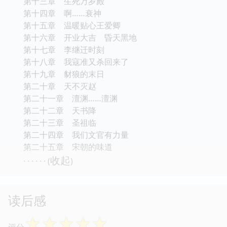
第十三章 生死万岁殿
第十四章 啊……衰神
第十五章 温暖贴心王爱卿
第十六章 开业大吉 昏天黑地
第十七章 李继迁时刻
第十八章 我寇准又杀回来了
第十九章 豺狼的末日
第二十章 天不灭赵
第二十一章 澶渊……澶渊
第二十二章 天书降
第二十三章 圣祖临
第二十四章 我们文官有力量
第二十五章 宋朝的味道
收起
· · · · · · (
)
读后感
☆
☆
☆
☆
☆
评分