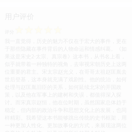
用户评价
☆
☆
☆
☆
☆
评分
我一直觉得，历史的魅力不仅在于宏大的事件，更在
于那些隐藏在事件背后的人物命运和情感纠葛。《如
果这是宋史2·太宗、真宗卷》这本书，从书名上看，
似乎就带着一种独特的视角，去审视宋朝历史上这两
位重要的君主。宋太宗赵光义，在哥哥太祖赵匡胤去
世后登基，这本身就充满了戏剧性。他的统治，如何
处理与赵匡胤旧臣的关系，如何延续北宋的开国政
策，以及他在军事上的建树和失误，都值得深入探
讨。而宋真宗赵恒，他在位时期，虽然国家总体趋于
稳定，但内部的政治斗争和思想文化上的发展，也同
样精彩。我希望这本书能够跳出传统的史书框架，用
一种更加人性化、更加故事化的方式，来展现这两位