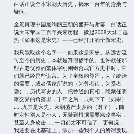
白话正说全本宋朝大历史，揭示三百年的沧桑与
疑问。
全景再现中国最绚丽王朝的盛开与谢幕，白话正
说大宋帝国三百年兴衰历程，掀起2008大炑王趄
热《如果这是宋史》——已经打开的全新宋史。
我只能取这个名字——如果这是宋史。从远古流
传至今的历史，本就是真假掺半的。也许就任那
些古老优雅的繁体字刚刚组合成官方史书时，它
们就已经是些谎言。为了皇权的尊严，为了统治
的需要，或者儒家所说的（为尊者讳，为贤者
隐），历代写史的人，把曾经的真相，隐藏任明
暗交界的角落里，千年之后，只剩下了（如果）
……尤其是宋史。宋朝盛产太多的（君子），随
时定性别人是小人，无耻到根据需要篡改事实，
甚至人身攻击……一切都太不可信了。更何况，
我还要在此基础上，添加一些我个人的所谓发现