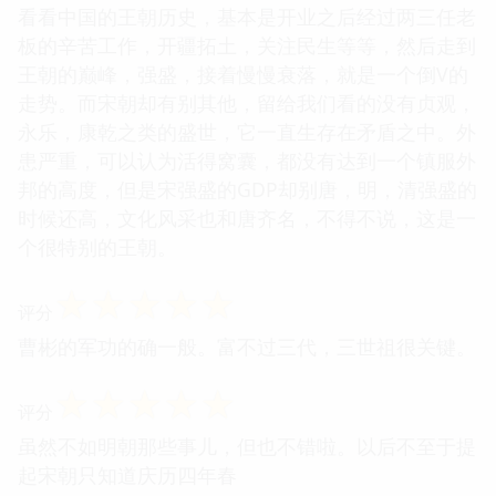
看看中国的王朝历史，基本是开业之后经过两三任老
板的辛苦工作，开疆拓土，关注民生等等，然后走到
王朝的巅峰，强盛，接着慢慢衰落，就是一个倒V的
走势。而宋朝却有别其他，留给我们看的没有贞观，
永乐，康乾之类的盛世，它一直生存在矛盾之中。外
患严重，可以认为活得窝囊，都没有达到一个镇服外
邦的高度，但是宋强盛的GDP却别唐，明，清强盛的
时候还高，文化风采也和唐齐名，不得不说，这是一
个很特别的王朝。
☆
☆
☆
☆
☆
评分
曹彬的军功的确一般。富不过三代，三世祖很关键。
☆
☆
☆
☆
☆
评分
虽然不如明朝那些事儿，但也不错啦。以后不至于提
起宋朝只知道庆历四年春