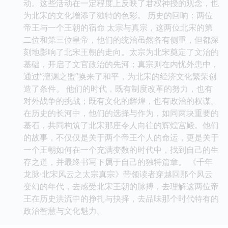
动。这些活动在一定程度上反映了君权神授的观念，也
为北宋的文化增添了独特的色彩。 历史的回响：两位
帝王与一个王朝的宿命 太宗与真宗，这两位北宋的第
二位和第三位皇帝，他们的统治虽然各有侧重，但都深
刻地影响了北宋王朝的走向。太宗为北宋奠定了文治的
基础，开启了文官政治的先河；真宗则在内忧外患中，
通过“澶渊之盟”换来了和平，为北宋的经济文化繁荣创
造了条件。 他们的时代，既有制度改革的努力，也有
对外战争的挑战；既有文化的辉煌，也有政治的权谋。
在历史的长河中，他们的选择与作为，如同两块重要的
基石，共同构筑了北宋那座令人向往的辉煌宫殿。他们
的故事，不仅仅是关于两个帝王个人的命运，更是关于
一个王朝如何在一个充满变数的时代中，找到自己的生
存之道，并最终书写下属于自己的独特篇章。 《千年
龙脉·北宋风云之太宗真宗》带领读者穿越回那个风云
变幻的年代，去感受北宋王朝的脉搏，去理解这两位帝
王在历史洪流中的挣扎与抉择，去品味那个时代特有的
政治智慧与文化魅力。