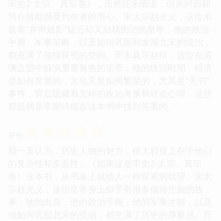
宋史2·太宗、真宗卷》，虽然还未细读，但从封面和
简介就能感受到作者的用心。宋太宗赵光义，这位承
载着“斧声烛影”疑云却又励精图治的皇帝，他的政治
手腕、军事策略，以及如何巩固和发展北宋的统治，
都充满了值得探究的空间。而宋真宗赵恒，这位在澶
渊之盟中扮演重要角色的皇帝，他的统治时期，经济
是如何发展的，文化又是如何繁荣的，尤其是“天书”
事件，背后隐藏着怎样的政治考量和社会心理，这些
都是我非常期待能在这本书中找到答案的。
☆
☆
☆
☆
☆
评分
我一直认为，历史人物的魅力，很大程度上在于他们
的复杂性和多面性。《如果这是宋史2·太宗、真宗
卷》这本书，从书名上就给人一种探索的欲望。宋太
宗赵光义，这位皇帝身上似乎有很多值得挖掘的故
事，他的出身，他的政治手腕，他的军事才能，以及
他如何巩固北宋的统治，都充满了历史的厚重感。而