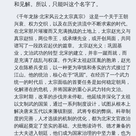
和见解。所以，只能叫这个名字了。
《千年龙脉·北宋风云之太宗真宗》 这是一个关于王朝
兴衰、权力交织，以及在历史洪流中不断求索的时代。
在北宋那片璀璨而又充满挑战的土地上，太宗赵光义与
真宗赵恒，两位帝王，或承继先业，或开创局面，共同
谱写了一段跌宕起伏的篇章。 太宗赵光义：巩固基
业，文治武功的转型 北宋的建立，并非一蹴而就，而
是充满了战乱与权谋。作为宋太祖赵匡胤的胞弟，赵光
义在陈桥兵变后，以一种更为审慎和务实的方式接过了
江山。他的统治，核心在于“巩固”。在经历了一个武力
统一的时代后，太宗面临的首要任务是如何稳定朝局，
化解潜在的危机，并将国家的重心从武力转向文治。
太宗时期，改革的步伐并未停歇。他延续并深化了太祖
以文制武的国策，通过一系列制度设计，试图从根本上
解决唐末五代以来藩镇割据、武将专权的弊病。科举制
度的完善，人才选拔的机制的优化，都为北宋文官政治
的崛起奠定了坚实的基础。大批饱读诗书、德才兼备的
士大夫进入朝廷，他们成为国家治理的中坚力量，也为