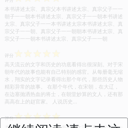
本书讲述太宗、真宗父本书讲述太宗、真宗父子一一
朝子一一朝本书讲述太宗、真宗父子一一朝本书讲述
太宗、真宗父子一一本书讲述太宗本书讲述太宗、真
宗父子一一朝、真宗父子一一朝朝本书讲述太宗、真
宗父子一一朝本书讲述太宗、真宗父子一一朝
☆
☆
☆
☆
☆
评分
高天流云的文字和历史的功底看得出很深刻。对于宋
朝年代的故事也能有自己特别的感官。从每册毫无缩
水，翔实的文字记录看得出那个年代，那些历史人物
精彩异常的故事。 在那个年代，在宋朝，在大辽，
在边塞抛洒热血的将士，在朝堂妙算的文人，还有那
高高在上的赵官家。 人说历史...
☆
☆
☆
☆
☆
评分
本书讲述太宗、真宗父本书讲述太宗、真宗父子一一