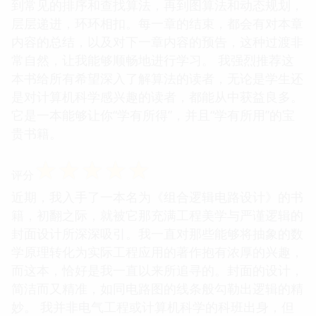
不仅仅是算法的具体实现，更是一种严谨的思维方
式，一种对效率和最优解的追求。我深信，在未来的
学习和工作中，这本书一定会给我带来极大的帮助。
整本书的结构清晰，逻辑递进，从基础的数据结构，
到常见的排序和查找算法，再到图算法和动态规划，
层层递进，环环相扣。每一章的结束，都会有对本章
内容的总结，以及对下一章内容的预告，这种过渡非
常自然，让我能够顺畅地进行学习。 我强烈推荐这
本书给所有希望深入了解算法的读者，无论是学生还
是对计算机科学感兴趣的读者，都能从中获益良多。
它是一本能够让你“学有所得”，并且“学有所用”的宝
贵书籍。
☆
☆
☆
☆
☆
评分
近期，我入手了一本名为《组合逻辑电路设计》的书
籍，初翻之际，就被它那充满工程美学与严谨逻辑的
封面设计所深深吸引。我一直对那些能够将抽象的数