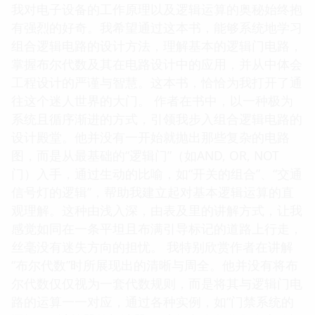
学原理转化为实际工程应用的著作抱有浓厚的兴趣，
而这本，恰好是我一直以来所追寻的。封面的设计，
简洁而又精准，如同电路图的线条般勾勒出逻辑的精
妙。 我并非电气工程或计算机科学的科班出身，但
我对电子设备的工作原理以及逻辑运算的奥秘始终抱
有强烈的好奇。我希望通过这本书，能够系统地学习
组合逻辑电路的设计方法，理解基本的逻辑门电路，
掌握布尔代数及其在电路设计中的应用，并从中体会
工程设计的严谨与智慧。这本书，恰恰为我打开了通
往这个迷人世界的大门。 作者在书中，以一种极为
系统且循序渐进的方式，引领我步入组合逻辑电路的
设计殿堂。他并没有一开始就抛出那些复杂的电路
图，而是从最基础的“逻辑门”（如AND, OR, NOT
门）入手，通过生动的比喻，如“开关的组合”、“交通
信号灯的逻辑”，帮助我建立起对基本逻辑运算的直
观理解。这种由浅入深，由表及里的讲解方式，让我
感觉如同在一条平坦且布满引导标记的道路上行走，