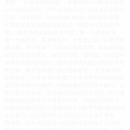
丝毫没有迷失方向的担忧。 我特别欣赏作者在讲解
“布尔代数”时所展现出的清晰与周全。他并没有将布
尔代数仅仅视为一套代数规则，而是将其与逻辑门电
路的运算一一对应，通过各种实例，如“门禁系统的
逻辑”、“计算器的加法器”，来阐释布尔代数在电路设
计中的实际作用。书中还详细介绍了化简逻辑函数的
方法，如卡诺图（Karnaugh Map）的绘制与使用，
让我能够有效地优化电路设计，降低元件数量和功
耗。 这本书的排版也极为考究。每一个逻辑符号，
每一个电路图，都清晰锐利，在视觉上给人以极大的
舒适感。书中穿插了大量的实例电路图，将抽象的逻
辑设计过程可视化，例如加法器、编码器、译码器等
基本逻辑模块的设计，都通过精美的图示得到了直观
的呈现，极大地增强了我的理解效率。 更让我感到
欣喜的是，作者在书中穿插了许多关于组合逻辑电路
在实际应用中的案例，例如在微处理器指令解码、在
数字显示控制器、在存储器控制逻辑等方面，组合逻
辑电路都发挥着至关重要的作用。这些鲜活的例子，