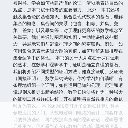
的应用。你将了解到逻辑在论证分析、谬误识别中的关
键作用。我们将剖析常见的逻辑谬误，如稻草人谬误、
滑坡谬误、诉诸权威谬误等，让你在日常交流、辩论乃
至媒体信息中，能够一眼识别出不合逻辑的论点，避免
被误导。学会如何构建严谨的论证，清晰地表达自己的
观点，是本书赋予读者的重要能力。 此外，本书还将
触及集合论的基础知识。集合是现代数学的基石，理解
集合的概念、集合间的关系（包含、相等、并集、交
集、差集）以及幂集等，对于理解更高级的数学概念至
关重要。我们将通过图示和实例，生动地讲解这些概
念，并展示它们与逻辑推理之间的紧密联系。例如，如
何用集合来表示逻辑命题的真值，如何理解逻辑推理在
集合运算中的体现。 本书的另一大亮点在于探讨证明
的艺术。在数学和逻辑学中，证明是确立真理的基石。
我们将介绍不同类型的证明方法，如直接证明、反证法
（间接证明）、数学归纳法等。你将学习如何清晰、有
条理地组织一个证明，如何运用已知的公理、定理和逻
辑规则来推导出新的结论。数学归纳法将作为一种强大