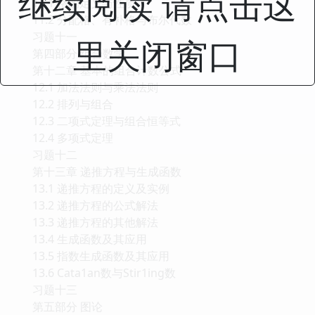
继续阅读 请点击这
10.3 循环群与置换群
10.4 环与域
里关闭窗口
习题十
第十一章 格与布尔代数
11.1 格的定义与性质
11.2 分配格、有补格与布尔代数
习题十一
第四部分 组合数学
第十二章 基本的组合计数公式
12.1 加法法则与乘法法则
12.2 排列与组合
12.3 二项式定理与组合恒等式
12.4 多项式定理
习题十二
第十三章 递推方程与生成函数
13.1 递推方程的定义及实例
13.2 递推方程的公式解法
13.3 递推方程的其他解法
13.4 生成函数及其应用