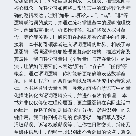
的艺术与科学的入门指南。在信息爆炸的时代，我们每
天都被海量的信息包围，辨别真伪、洞察本质、做出明
智的决策变得尤为重要。本书将带领读者踏上一段严谨
的思维之旅，探寻逻辑的深层奥秘。 本书从最基础的
命题逻辑入手，介绍命题的构成、真值表、推理规则等
核心概念。你将学习如何将日常语言中的陈述转化为精
确的逻辑表达，理解“如果……那么……”、“或”、“非”等
逻辑联结词的威力，并通过练习掌握基本的逻辑推理技
巧，例如假言推理、析取推理等。我们将深入探讨蕴
含、等价等关系，理解它们在构建复杂论证中的作用。
接着，本书将引领读者进入谓词逻辑的世界。相较于命
题逻辑，谓词逻辑能够处理更复杂的结构，描述对象及
其属性。我们将学习量词（全称量词与存在量词）的用
法，理解如何用它们来表达“所有”、“存在”、“任何”等
概念。通过谓词逻辑，你将能够更精确地表达数学命
题、计算机程序中的条件语句以及科学研究中的普遍规
律。本书将通过大量实例，展示如何将自然语言中的量
化描述转化为谓词逻辑公式，并进行有效的推理。 本
书并非仅仅停留在理论层面，更注重逻辑在实际生活中