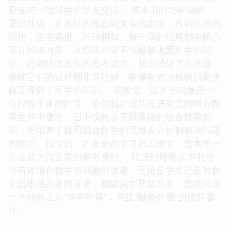
风格，他的语言流畅自然，既有学术的严谨，又不失
生动的趣味。他善于用恰当的比喻和类比，将抽象的
数学概念形象化，使得阅读过程变得非常愉快。我甚
至会因为某个精彩的段落而会心一笑，感觉自己就像
是在与一位博学的朋友交流。 整本书的结构清晰，
逻辑性强，从基础的概念到复杂的定理，再到实际的
应用，层层递进，环环相扣。每一章的结尾都有精心
设计的练习题，这些练习题不仅能够巩固所学的知
识，还能够激发我的思考能力。我尝试做了几道题，
发现它们的设计都非常巧妙，能够有效地检验我是否
真正理解了所学的知识。 我感觉，这本书就像是一
位经验丰富的向导，带领我在这片充满智慧的组合数
学世界中遨游。它不仅教会了我基础的组合数学知
识，更培养了我用组合数学的思维去分析和解决问题
的能力。我深信，在未来的学习和工作中，这本书一
定会成为我宝贵的参考资料。 我强烈推荐这本书给
所有对组合数学感兴趣的读者，无论是学生还是对数