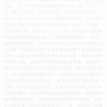
幂的展开，并且清晰地解释了二项式系数的含义。书
中还引入了各种证明方法，比如组合意义证明和数学
归纳法证明，让我从不同的角度去理解和掌握这个重
要的定理。这种严谨而又易于理解的讲解，让我受益
匪浅。 这本书的排版也做得非常出色，每一个公
式，每一个符号，都清晰可见，而且在视觉上给人一
种舒适感。书中穿插了大量的图示和表格，这些辅助
性的材料极大地增强了理解的效率。例如，在讲解
“生成函数”时，作者就用了一个非常形象的图示来解
释生成函数的构造过程，让我瞬间茅塞顿开。 更让
我感到惊喜的是，这本书并没有仅仅停留在理论知识
的层面，它还深入探讨了组合数学在各个领域的实际
应用，比如在计算机科学中的算法分析、在概率论中
的事件计数、在密码学中的密钥生成等等。虽然书中
并没有详细展开这些应用的技术细节，但它为我打开
了一扇了解这些领域的大门，让我看到了组合数学这
门学科的巨大潜力和价值。 我非常欣赏作者的写作