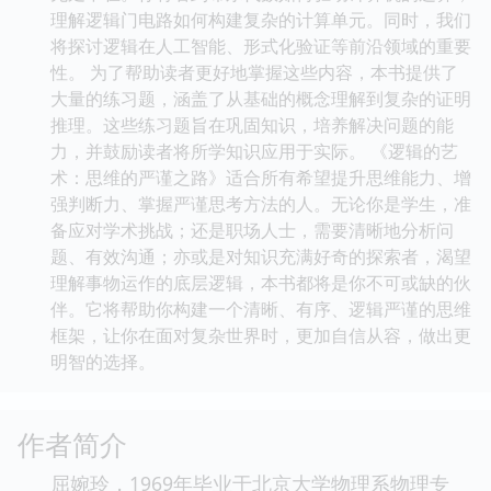
的证明工具被详细讲解，其在证明与自然数相关的命题
时尤为有效。 本书还为读者打开了逻辑在计算机科学
领域应用的大门。从数电逻辑门电路的设计，到程序设
计的算法基础，再到数据库查询的逻辑表达，逻辑思维
无处不在。你将看到布尔代数如何驱动计算机的运算，
理解逻辑门电路如何构建复杂的计算单元。同时，我们
将探讨逻辑在人工智能、形式化验证等前沿领域的重要
性。 为了帮助读者更好地掌握这些内容，本书提供了
大量的练习题，涵盖了从基础的概念理解到复杂的证明
推理。这些练习题旨在巩固知识，培养解决问题的能
力，并鼓励读者将所学知识应用于实际。 《逻辑的艺
术：思维的严谨之路》适合所有希望提升思维能力、增
强判断力、掌握严谨思考方法的人。无论你是学生，准
备应对学术挑战；还是职场人士，需要清晰地分析问
题、有效沟通；亦或是对知识充满好奇的探索者，渴望
理解事物运作的底层逻辑，本书都将是你不可或缺的伙
伴。它将帮助你构建一个清晰、有序、逻辑严谨的思维
框架，让你在面对复杂世界时，更加自信从容，做出更
明智的选择。