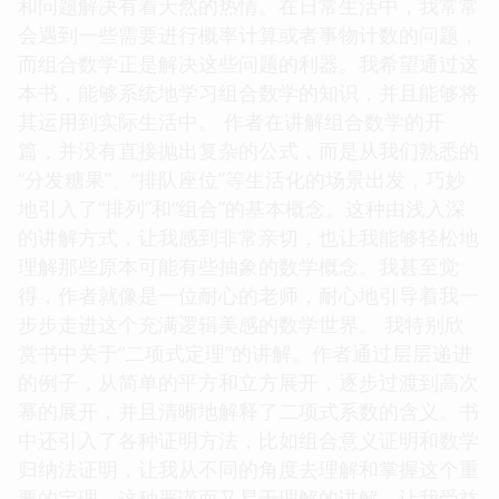
列组合的奇妙世界。作为一名对数字和逻辑有着浓厚
兴趣的读者，我一直渴望找到一本能够深入浅出地讲
解组合数学的书籍，而这本，恰好满足了我的这一需
求。 我并非数学专业的科班出身，但却对逻辑推理
和问题解决有着天然的热情。在日常生活中，我常常
会遇到一些需要进行概率计算或者事物计数的问题，
而组合数学正是解决这些问题的利器。我希望通过这
本书，能够系统地学习组合数学的知识，并且能够将
其运用到实际生活中。 作者在讲解组合数学的开
篇，并没有直接抛出复杂的公式，而是从我们熟悉的
“分发糖果”、“排队座位”等生活化的场景出发，巧妙
地引入了“排列”和“组合”的基本概念。这种由浅入深
的讲解方式，让我感到非常亲切，也让我能够轻松地
理解那些原本可能有些抽象的数学概念。我甚至觉
得，作者就像是一位耐心的老师，耐心地引导着我一
步步走进这个充满逻辑美感的数学世界。 我特别欣
赏书中关于“二项式定理”的讲解。作者通过层层递进
的例子，从简单的平方和立方展开，逐步过渡到高次