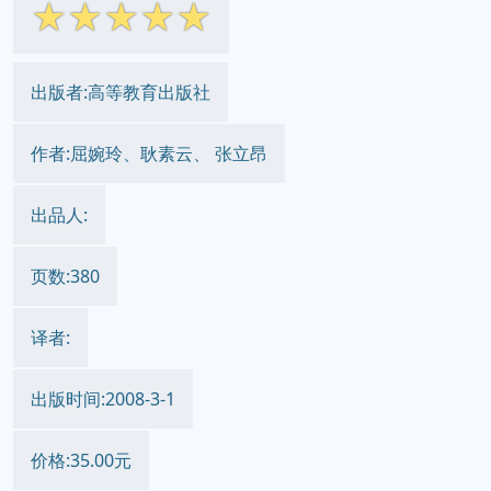
简体网页
繁体网页
||
☆
☆
☆
☆
☆
出版者:高等教育出版社
作者:屈婉玲、耿素云、 张立昂
出品人:
页数:380
译者: