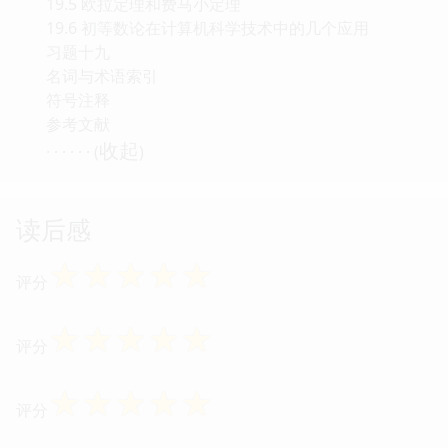
19.1 素数
19.2 最大公约数与最小公倍数
19.3 同余
19.4 一次同余方程
19.5 欧拉定理和费马小定理
19.6 初等数论在计算机科学技术中的几个应用
习题十九
名词与术语索引
符号注释
参考文献
收起
· · · · · · (
)
读后感
☆
☆
☆
☆
☆
评分
☆
☆
☆
☆
☆