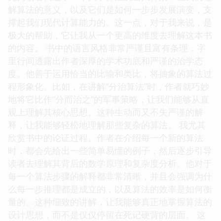
在开篇部分，非常耐心地回顾了算法的历史发展，从
古老的计算方法，到现代的复杂算法，娓娓道来，引
人入胜。他并没有直接切入晦涩的算法伪代码，而是
先为读者构建了一个关于算法的宏大背景，让我们理
解算法的意义，以及它们是如何一步步发展演变，支
撑起我们现代计算能力的。这一点，对于我来说，是
极大的帮助，它让我从一个更高的维度去理解这本书
的内容。 书中的语言风格非常严谨且富有条理，字
里行间透露出作者深厚的学术功底和严谨的治学态
度。他善于运用恰当的比喻和类比，将抽象的算法过
程形象化。比如，在讲解“分治算法”时，作者就巧妙
地将它比作“分而治之”的军事策略，让我们能够从直
观上理解其核心思想。这种生动而又不失严谨的解
释，让我能够轻松地理解那些复杂的算法。 我尤其
欣赏书中的论证过程。作者在介绍每一个新的算法
时，都会先给出一些简单易懂的例子，然后逐步引导
读者去理解其背后的数学原理和复杂度分析。他对于