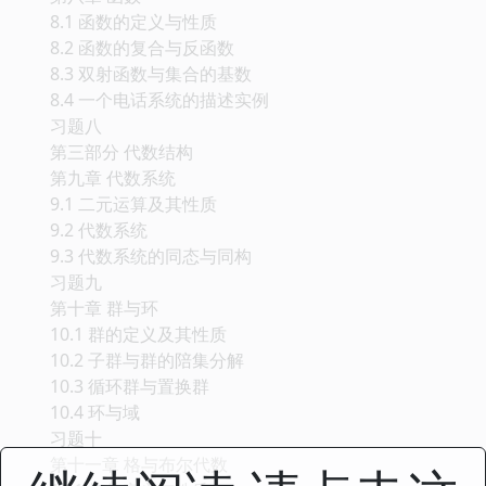
7.5 关系的闭包
7.6 等价关系与划分
7.7 偏序关系
习题七
第八章 函数
8.1 函数的定义与性质
8.2 函数的复合与反函数
8.3 双射函数与集合的基数
8.4 一个电话系统的描述实例
习题八
第三部分 代数结构
第九章 代数系统
9.1 二元运算及其性质
9.2 代数系统
9.3 代数系统的同态与同构
习题九
第十章 群与环
10.1 群的定义及其性质
10.2 子群与群的陪集分解