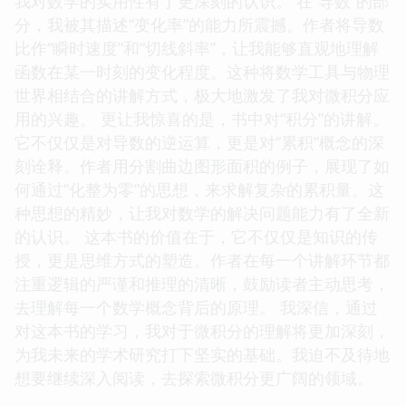
我对数学的实用性有了更深刻的认识。 在“导数”的部
分，我被其描述“变化率”的能力所震撼。作者将导数
比作“瞬时速度”和“切线斜率”，让我能够直观地理解
函数在某一时刻的变化程度。这种将数学工具与物理
世界相结合的讲解方式，极大地激发了我对微积分应
用的兴趣。 更让我惊喜的是，书中对“积分”的讲解。
它不仅仅是对导数的逆运算，更是对“累积”概念的深
刻诠释。作者用分割曲边图形面积的例子，展现了如
何通过“化整为零”的思想，来求解复杂的累积量。这
种思想的精妙，让我对数学的解决问题能力有了全新
的认识。 这本书的价值在于，它不仅仅是知识的传
授，更是思维方式的塑造。作者在每一个讲解环节都
注重逻辑的严谨和推理的清晰，鼓励读者主动思考，
去理解每一个数学概念背后的原理。 我深信，通过
对这本书的学习，我对于微积分的理解将更加深刻，
为我未来的学术研究打下坚实的基础。我迫不及待地
想要继续深入阅读，去探索微积分更广阔的领域。