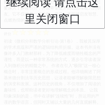
继续阅读 请点击这
豫地推荐《微积分和数学分析引论-第1卷》给任何想
要深入了解微积分，并且希望提升自己思维能力的朋
里关闭窗口
友。它不仅仅是一本教材，更是一本能够启发智慧、
点燃热情的读物。
☆
☆
☆
☆
☆
评分
初读《微积分和数学分析引论-第1卷》，我被其深厚
的学术底蕴和严谨的逻辑结构所折服。这本书并没有
像许多入门教材那样，为了降低难度而牺牲概念的严
谨性，而是以一种非常系统的方式，逐步引导读者深
入到微积分的精髓之中。 作者在引入“极限”这一核心
概念时，非常注重概念的形成过程。他详细阐述了阿
基米德分割法等历史思想，让读者能够理解极限思想
的演变和发展。这种历史的视角，不仅增加了阅读的
趣味性，也帮助读者更好地理解概念的本质。 让我
印象深刻的是，书中在讲解“连续性”时，所运用的严
谨的数学语言，但同时又辅以大量的几何直观解释。