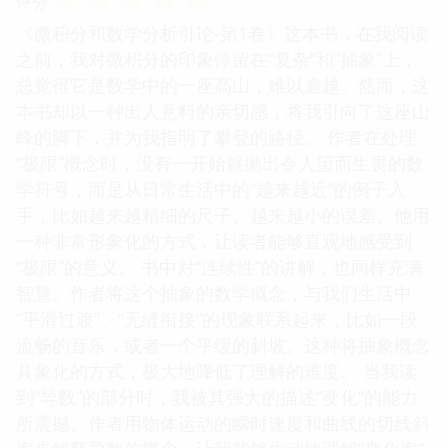
评分
《微积分和数学分析引论-第1卷》这本书，在我阅读
之前，我对微积分的印象停留在“复杂”和“抽象”上，
总觉得它是数学中的一座高山，难以逾越。然而，这
本书却以一种出人意料的亲切感，将我引向了这座山
峰的脚下，并为我指明了攀登的路径。 作者在处理
“极限”概念时，没有一开始就抛出令人望而生畏的数
学符号，而是从日常生活中的“越来越近”的例子入
手，比如越来越精细的尺子、越来越小的误差。他用
一种非常形象化的方式，让读者能够直观地感受到
“极限”的意义。 书中对“连续性”的讲解，也同样充满
智慧。作者将这个抽象的数学概念，与我们生活中
“平滑过渡”、“无缝衔接”的现象联系起来，比如一段
流畅的音乐，或者一个平缓的斜坡。这种将抽象概念
具象化的方式，极大地降低了理解的难度。 当我读
到“导数”的部分时，我被其强大的描述“变化”的能力
所震撼。作者用物体运动的瞬时速度和曲线的切线斜