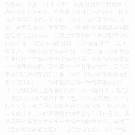
仅是关于图形上的“不间断”，更是对函数在特定区间
内性质的深入剖析。作者通过各种具体的例子，比如
描述物体运动的速度变化，或者河流流量的稳定增
长，来展示连续性的重要性。这种将数学概念与实际
生活相结合的方式，让我觉得微积分不再是脱离现实
的象牙塔。 读这本书的过程，仿佛是在进行一场思
维体操。书中涉及的许多证明，虽然严谨，但作者总
是能够将其分解成易于理解的步骤，并且解释清楚每
一个推理的依据。我曾经在一些其他教材中，因为看
不懂证明过程而感到沮丧，但在《微积分和数学分析
引论-第1卷》中，我却能感受到一种循序渐进的引
导，让我能够跟上作者的思路。 本书在引入“导数”这
一概念时，同样做得非常出色。它不仅仅是给出了导
数的定义，更是通过分析切线斜率的变化，以及瞬时
速度的计算，来解释导数的物理意义和几何意义。我
甚至开始尝试着去分析一些简单的物理过程，尝试用
导数的概念来描述它们。 让我惊叹的是，书中对“积