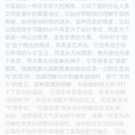
开篇就以一种非常宏大的视角，介绍了微积分在人类
文明发展中的重要地位，它如何帮助我们理解宇宙的
奥秘，如何推动科技的进步。这种历史的维度，立刻
让我觉得学习微积分不再是为了应付考试，而是为了
掌握一种认识世界、改造世界的力量。 书中对于“趋
近”这个概念的阐述，简直是艺术品。它没有急于给
出所谓的“ε-δ”定义，而是从几何图形、数列变化等多
个角度，用大量生动形象的例子，引导读者去“感受”
极限。我能想象出函数图像的曲线在某一点附近是如
何“表现”的，也能理解当分割越来越细时，那个“无穷
小”的意义。这种直观的理解，为后续的深入学习打
下了坚实的基础。 让我非常惊喜的是，作者在讲解
“连续性”时，并没有局限于理论的定义，而是将其与
“平滑变化”、“无缝连接”等生活中的概念联系起来。
例如，他用描述天气变化的平稳性，或者一段音乐的
流畅性来类比函数的连续性。这种贴近生活的比喻，
让我在不知不觉中就掌握了复杂的数学概念。 而当