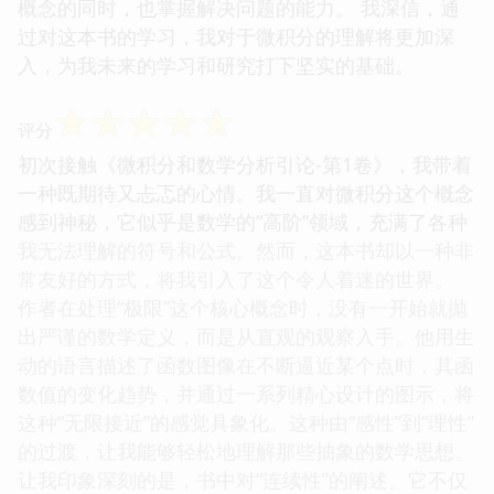
概念的同时，也掌握解决问题的能力。 我深信，通
过对这本书的学习，我对于微积分的理解将更加深
入，为我未来的学习和研究打下坚实的基础。
☆
☆
☆
☆
☆
评分
初次接触《微积分和数学分析引论-第1卷》，我带着
一种既期待又忐忑的心情。我一直对微积分这个概念
感到神秘，它似乎是数学的“高阶”领域，充满了各种
我无法理解的符号和公式。然而，这本书却以一种非
常友好的方式，将我引入了这个令人着迷的世界。
作者在处理“极限”这个核心概念时，没有一开始就抛
出严谨的数学定义，而是从直观的观察入手。他用生
动的语言描述了函数图像在不断逼近某个点时，其函
数值的变化趋势，并通过一系列精心设计的图示，将
这种“无限接近”的感觉具象化。这种由“感性”到“理性”
的过渡，让我能够轻松地理解那些抽象的数学思想。
让我印象深刻的是，书中对“连续性”的阐述。它不仅