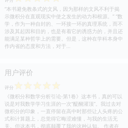
“本书避免教条式的文风，因为那样的文风不利于揭
示微积分在直观现实中使之发生的动力和根源。” “数
学，作为一种自封的、一环接一环的真理系统，而不
涉及其起因和目的，也是有着它的诱惑力的，并且还
能满足某种哲学上的需要。但是，这种在学科本身中
作内省的态度和方法，对于...
用户评价
☆
☆
☆
☆
☆
评分
《微积分和数学分析引论-第1卷》这本书，真的可以
说是对我数学学习生涯的一次“醍醐灌顶”。我过去对
微积分的印象，一直停留在高中时那些让人头疼的公
式和计算题上，总觉得它晦涩难懂，与我的生活无
关。但这本书，彻底颠覆了我的这种认知。 作者在