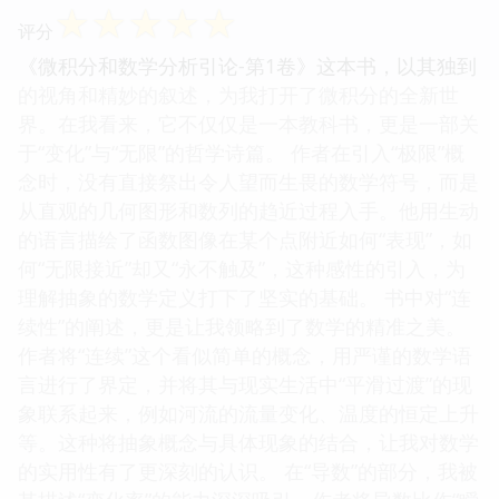
☆
☆
☆
☆
☆
评分
《微积分和数学分析引论-第1卷》这本书，以其独到
的视角和精妙的叙述，为我打开了微积分的全新世
界。在我看来，它不仅仅是一本教科书，更是一部关
于“变化”与“无限”的哲学诗篇。 作者在引入“极限”概
念时，没有直接祭出令人望而生畏的数学符号，而是
从直观的几何图形和数列的趋近过程入手。他用生动
的语言描绘了函数图像在某个点附近如何“表现”，如
何“无限接近”却又“永不触及”，这种感性的引入，为
理解抽象的数学定义打下了坚实的基础。 书中对“连
续性”的阐述，更是让我领略到了数学的精准之美。
作者将“连续”这个看似简单的概念，用严谨的数学语
言进行了界定，并将其与现实生活中“平滑过渡”的现
象联系起来，例如河流的流量变化、温度的恒定上升
等。这种将抽象概念与具体现象的结合，让我对数学
的实用性有了更深刻的认识。 在“导数”的部分，我被