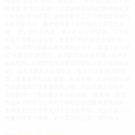
其描述“变化率”的能力深深吸引。作者将导数比作“瞬
时速度”和“切线斜率”，让我能够直观地理解函数在某
一时刻的变化程度。这种将数学工具与物理世界相结
合的讲解方式，极大地激发了我对微积分应用的兴
趣。 更让我惊喜的是，书中对“积分”的讲解。它不仅
仅是对导数的逆运算，更是对“累积”概念的深刻诠
释。作者用分割曲边图形面积的例子，展现了如何通
过“化整为零”的思想，来求解复杂的累积量。这种思
想的精妙，让我对数学的解决问题能力有了全新的认
识。 这本书的真正价值在于，它不仅仅是知识的传
授，更是思维方式的塑造。作者在每一个讲解环节都
强调逻辑的严谨和推理的清晰，鼓励读者主动思考，
去理解每一个数学概念背后的原理。 我深信，通过
对这本书的学习，我对于微积分的理解将更加深刻，
为我未来的学术研究打下坚实的基础。我迫不及待地
想要继续深入阅读，去探索微积分更广阔的领域。
☆
☆
☆
☆
☆