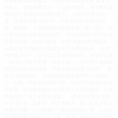
率来解释导数的概念，让我能够生动地理解“变化率”
的含义。我仿佛看到了一个动态的世界，而导数就是
描述这个世界运动规律的语言。 让我尤为赞叹的
是，作者在讲解“积分”时，所展现出的“累积”的智
慧。他用将一个复杂图形分割成无数个微小部分，然
后累加起来求解面积的例子，让我领略到了积分在处
理累积问题上的强大能力。这种“化繁为简”的思想，
让我对数学的解决问题能力有了全新的认识。 这本
书的魅力在于，它不仅仅是在传授知识，更是在培养
一种深刻的数学思维。作者在每一个环节都注重逻辑
的严谨和推理的清晰，引导读者不仅要“知其然”，更
要“知其所以然”。 我曾经尝试着去用书中介绍的方
法，分析一些简单的物理问题。虽然我计算能力还有
待提高，但这种将数学知识应用于实际的体验，让我
对微积分产生了浓厚的兴趣。 《微积分和数学分析
引论-第1卷》这本书，对于我来说，是一次意义非凡
的数学启蒙。它让我看到了数学的逻辑之美，以及它
在理解世界方面的强大力量。我真心推荐给所有想要