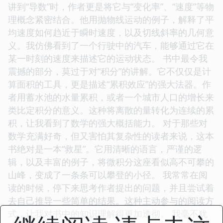
讲到“导数”时，作者更是将它与“变化率”、“速度”等物
理概念紧密结合。他用抛物线运动的例子，解释了平
均速度如何趋近于瞬时速度，以及切线斜率的几何意
义。我仿佛看到了一个行驶中的汽车，能够通过它在
某一时刻的速度来描述它的运动状态。 书中最令我
震撼的部分，莫过于对“积分”的讲解。它不仅仅是计
算面积的工具，更是描述“累积效应”的强大法器。作
者用蓄水池的水量累积，或者一个城市人口的增长来
类比定积分的意义。这种将离散的量转化为连续的累
积，让我看到了数学的强大概括能力。 对于那些对
数学充满好奇，但又害怕其复杂性的读者来说，这本
书绝对是一本“救星”。它用清晰的语言，严谨的逻
辑，以及丰富的例子，将微积分这座看似高不可攀的
山峰，变成了一条条可以攀登的小径。 我常常在阅
读的时候，停下来思考作者提出的问题，并且尝试着
去自己推导一些简单的结果。这种主动参与的阅读方
式，让我对书中的知识理解得更加透彻。 我毫不犹