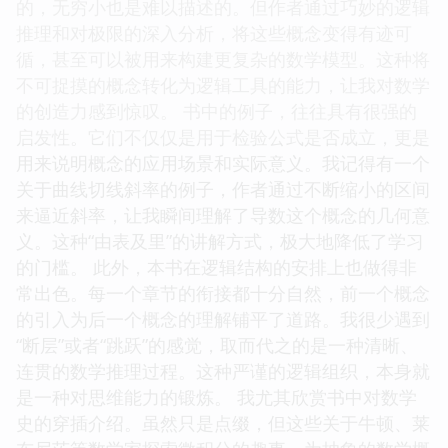
的，无穷小也是难以描述的。但作者通过巧妙的逻辑
推理和对极限的深入分析，将这些概念变得有迹可
循，甚至可以被用来构建更复杂的数学模型。这种将
不可捉摸的概念转化为逻辑工具的能力，让我对数学
的创造力感到惊叹。 书中的例子，往往具有很强的
启发性。它们不仅仅是用于检验公式是否成立，更是
用来说明概念的应用场景和实际意义。我记得有一个
关于曲线切线斜率的例子，作者通过不断缩小的区间
来逼近斜率，让我瞬间理解了导数这个概念的几何意
义。这种“由表及里”的讲解方式，极大地降低了学习
的门槛。 此外，本书在逻辑结构的安排上也做得非
常出色。每一个章节的衔接都十分自然，前一个概念
的引入为后一个概念的理解铺平了道路。我很少遇到
“断层”或者“跳跃”的感觉，取而代之的是一种清晰、
连贯的数学推理过程。这种严谨的逻辑组织，本身就
是一种对思维能力的锻炼。 我尤其欣赏书中对数学
史的穿插介绍。虽然只是点缀，但这些关于牛顿、莱