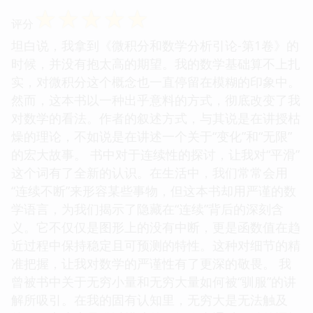
☆
☆
☆
☆
☆
评分
坦白说，我拿到《微积分和数学分析引论-第1卷》的
时候，并没有抱太高的期望。我的数学基础算不上扎
实，对微积分这个概念也一直停留在模糊的印象中。
然而，这本书以一种出乎意料的方式，彻底改变了我
对数学的看法。作者的叙述方式，与其说是在讲授枯
燥的理论，不如说是在讲述一个关于“变化”和“无限”
的宏大故事。 书中对于连续性的探讨，让我对“平滑”
这个词有了全新的认识。在生活中，我们常常会用
“连续不断”来形容某些事物，但这本书却用严谨的数
学语言，为我们揭示了隐藏在“连续”背后的深刻含
义。它不仅仅是图形上的没有中断，更是函数值在趋
近过程中保持稳定且可预测的特性。这种对细节的精
准把握，让我对数学的严谨性有了更深的敬畏。 我
曾被书中关于无穷小量和无穷大量如何被“驯服”的讲
解所吸引。在我的固有认知里，无穷大是无法触及