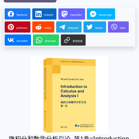
facebook
linkedin
mastodon
messenger
pinterest
reddit
telegram
twitter
viber
vkontakte
whatsapp
复制链接
微积分和数学分析引论. 第1卷=Introduction