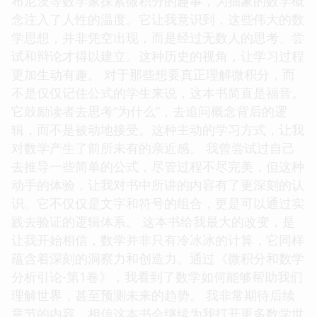
布尼茨等数学家探索微积分的趣事，为抽象的数学概
念注入了人性的温度。它让我意识到，这些伟大的数
学思想，并非凭空出现，而是经过无数人的思考、尝
试和辩论才得以建立。这种历史的视角，让学习过程
更加生动有趣。 对于那些想要真正理解微积分，而
不是仅仅记住公式的学生来说，这本书简直是福音。
它鼓励读者去思考“为什么”，去追问概念背后的逻
辑，而不是被动地接受。这种主动的学习方式，让我
对数学产生了前所未有的亲近感。 我曾尝试过自己
去推导一些简单的公式，尽管过程不尽完美，但这种
动手的体验，让我对书中所讲的内容有了更深刻的认
识。它不仅仅是文字和符号的组合，更是可以通过实
践去验证的逻辑体系。 这本书给我最大的改变，是
让我开始相信，数学并非只有冷冰冰的计算，它同样
蕴含着深刻的洞察力和创造力。通过《微积分和数学
分析引论-第1卷》，我看到了数学如何能够帮助我们
理解世界，甚至预测未来的趋势。 我非常期待后续
章节的内容，相信这本书会继续为我打开更多数学世