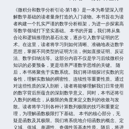
《微积分和数学分析引论-第1卷》是一本为希望深入理
解数学基础的读者量身打造的入门读物。本书旨在为读
者构建一个扎实严谨的数学分析框架，为进一步探索高
等数学领域打下坚实基础。 本书的开篇，我们将从集
合论和逻辑推理的基石出发，逐步引入数学证明的艺
术。在这里，读者将学习到如何清晰、准确地表达数学
思想，掌握不同类型的证明方法，例如直接证明、反证
法、数学归纳法等。这部分内容不仅是学习后续微积分
知识的必要预备，更是培养严谨数学思维的关键。 随
后，本书将聚焦于实数系统。我们将详细探讨实数的完
备性，理解实数轴的稠密性、连续性等重要性质。通过
对这些性质的深入剖析，读者将能够理解我们日常使用
的数字背后所蕴含的深刻数学意义。同时，本书还将引
入数列的概念，从极限的角度来定义数列的收敛与发
散。读者将学习到各种计算数列极限的技巧和重要定
理，为理解函数极限打下基础。 本书的核心部分，无
疑是函数及其极限。我们将系统地介绍函数的概念、定
义域、值域、单调性、奇偶性等基本性质。随后，将进