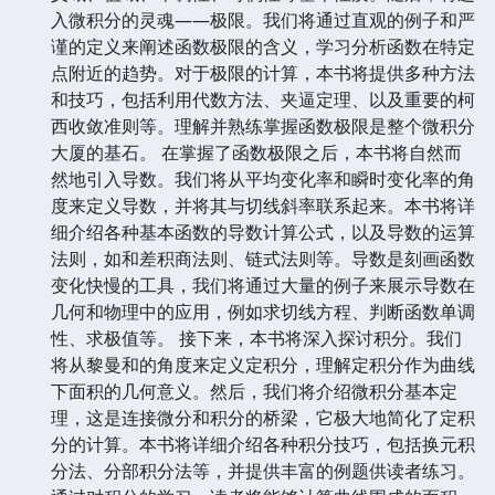
入微积分的灵魂——极限。我们将通过直观的例子和严
谨的定义来阐述函数极限的含义，学习分析函数在特定
点附近的趋势。对于极限的计算，本书将提供多种方法
和技巧，包括利用代数方法、夹逼定理、以及重要的柯
西收敛准则等。理解并熟练掌握函数极限是整个微积分
大厦的基石。 在掌握了函数极限之后，本书将自然而
然地引入导数。我们将从平均变化率和瞬时变化率的角
度来定义导数，并将其与切线斜率联系起来。本书将详
细介绍各种基本函数的导数计算公式，以及导数的运算
法则，如和差积商法则、链式法则等。导数是刻画函数
变化快慢的工具，我们将通过大量的例子来展示导数在
几何和物理中的应用，例如求切线方程、判断函数单调
性、求极值等。 接下来，本书将深入探讨积分。我们
将从黎曼和的角度来定义定积分，理解定积分作为曲线
下面积的几何意义。然后，我们将介绍微积分基本定
理，这是连接微分和积分的桥梁，它极大地简化了定积
分的计算。本书将详细介绍各种积分技巧，包括换元积
分法、分部积分法等，并提供丰富的例题供读者练习。