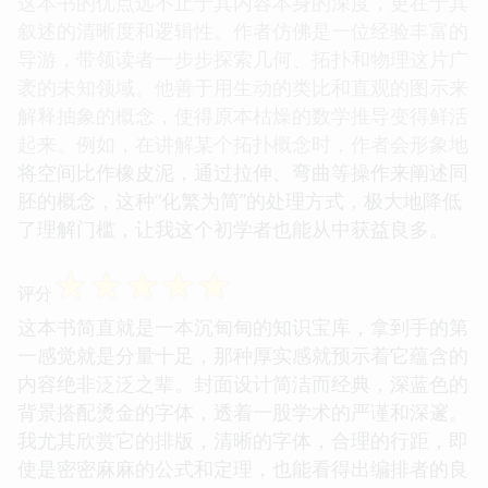
这本书的优点远不止于其内容本身的深度，更在于其
叙述的清晰度和逻辑性。作者仿佛是一位经验丰富的
导游，带领读者一步步探索几何、拓扑和物理这片广
袤的未知领域。他善于用生动的类比和直观的图示来
解释抽象的概念，使得原本枯燥的数学推导变得鲜活
起来。例如，在讲解某个拓扑概念时，作者会形象地
将空间比作橡皮泥，通过拉伸、弯曲等操作来阐述同
胚的概念，这种“化繁为简”的处理方式，极大地降低
了理解门槛，让我这个初学者也能从中获益良多。
☆
☆
☆
☆
☆
评分
这本书简直就是一本沉甸甸的知识宝库，拿到手的第
一感觉就是分量十足，那种厚实感就预示着它蕴含的
内容绝非泛泛之辈。封面设计简洁而经典，深蓝色的
背景搭配烫金的字体，透着一股学术的严谨和深邃。
我尤其欣赏它的排版，清晰的字体，合理的行距，即
使是密密麻麻的公式和定理，也能看得出编排者的良