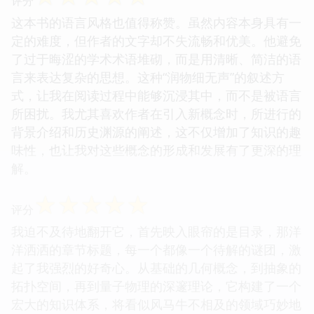
评分
这本书的语言风格也值得称赞。虽然内容本身具有一
定的难度，但作者的文字却不失流畅和优美。他避免
了过于晦涩的学术术语堆砌，而是用清晰、简洁的语
言来表达复杂的思想。这种“润物细无声”的叙述方
式，让我在阅读过程中能够沉浸其中，而不是被语言
所困扰。我尤其喜欢作者在引入新概念时，所进行的
背景介绍和历史渊源的阐述，这不仅增加了知识的趣
味性，也让我对这些概念的形成和发展有了更深的理
解。
☆
☆
☆
☆
☆
评分
我迫不及待地翻开它，首先映入眼帘的是目录，那洋
洋洒洒的章节标题，每一个都像一个待解的谜团，激
起了我强烈的好奇心。从基础的几何概念，到抽象的
拓扑空间，再到量子物理的深邃理论，它构建了一个
宏大的知识体系，将看似风马牛不相及的领域巧妙地