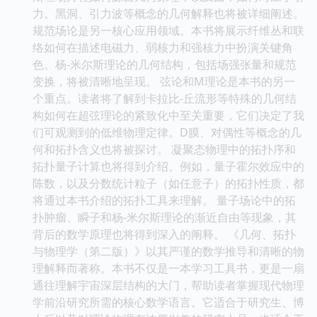
力。黑洞、引力波等概念的几何解释也将被详细阐述。
规范场论是另一核心应用领域。本书将展示纤维丛和联
络如何在描述电磁力、弱核力和强核力中扮演关键角
色。杨-米尔斯理论的几何结构，包括场强张量和规范
变换，将被清晰地呈现。 弦论和M理论是本书的另一
个重点。读者将了解到卡拉比-丘流形等特殊的几何结
构如何在超弦理论的紧致化中至关重要，它们决定了我
们可观测到的低维物理定律。D膜、对偶性等概念的几
何和拓扑含义也将被探讨。 凝聚态物理中的拓扑序和
拓扑量子计算也将得到介绍。例如，量子霍尔效应中的
陈数，以及分数统计粒子（如任意子）的拓扑性质，都
将通过本书介绍的拓扑工具来理解。 量子场论中的拓
扑肿瘤、瞬子和杨-米尔斯理论的渐近自由等现象，其
背后的数学原理也将得到深入的阐释。 《几何、拓扑
与物理学（第二版）》以其严谨的数学推导和清晰的物
理解释而著称。本书不仅是一本学习工具书，更是一扇
通往理解宇宙深层结构的大门，帮助读者掌握现代物理
学前沿研究所需的核心数学语言。它适合于研究生、博