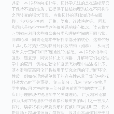
具后，本书将转向拓扑学。拓扑学关注的是在连续形变
下保持不变的性质，它提供了描述物理系统在不同构型
之间转变的强大语言。 点集拓扑的基础知识将被回
顾，包括拓扑空间、开集、闭集、连续映射等。 同胚
和同伦是拓扑学中描述等价关系的核心概念。读者将学
习到如何利用这些概念来分类和理解空间的不同形状。
同调论和上同调论是本书拓扑学部分的核心。这些代数
工具可以将拓扑空间映射到代数结构（如群），从而提
取出关于空间“洞”或“连通性”的信息。本书将介绍单纯
复形、链复形、同调群和上同调群，并解释它们在物理
学中的应用，例如在弦论和凝聚态物理中描述拓扑序。
基本群和更高同伦群将被用于研究空间的“孔”和“环”的
性质，例如在理解磁单极子的存在性或量子场论中的拓
扑激发态时至关重要。 第三部分：几何与拓扑在物理
学中的应用 本书的第三部分是将前面学到的数学工具
应用于理解现代物理学中的关键理论。 广义相对论将
作为几何在物理学中最直接和最重要的应用之一被深入
探讨。读者将看到黎曼流形如何被用来描述时空，爱因
斯坦场方程如何源自几何原理，以及曲率如何对应于引