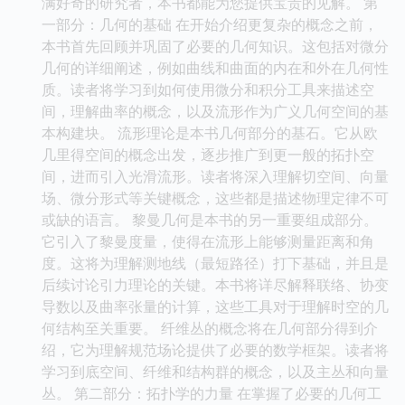
满好奇的研究者，本书都能为您提供宝贵的见解。 第
一部分：几何的基础 在开始介绍更复杂的概念之前，
本书首先回顾并巩固了必要的几何知识。这包括对微分
几何的详细阐述，例如曲线和曲面的内在和外在几何性
质。读者将学习到如何使用微分和积分工具来描述空
间，理解曲率的概念，以及流形作为广义几何空间的基
本构建块。 流形理论是本书几何部分的基石。它从欧
几里得空间的概念出发，逐步推广到更一般的拓扑空
间，进而引入光滑流形。读者将深入理解切空间、向量
场、微分形式等关键概念，这些都是描述物理定律不可
或缺的语言。 黎曼几何是本书的另一重要组成部分。
它引入了黎曼度量，使得在流形上能够测量距离和角
度。这将为理解测地线（最短路径）打下基础，并且是
后续讨论引力理论的关键。本书将详尽解释联络、协变
导数以及曲率张量的计算，这些工具对于理解时空的几
何结构至关重要。 纤维丛的概念将在几何部分得到介
绍，它为理解规范场论提供了必要的数学框架。读者将
学习到底空间、纤维和结构群的概念，以及主丛和向量
丛。 第二部分：拓扑学的力量 在掌握了必要的几何工