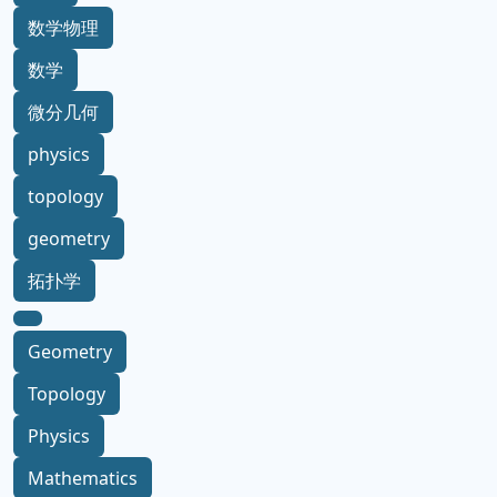
数学物理
数学
微分几何
physics
topology
geometry
拓扑学
Geometry
Topology
Physics
Mathematics