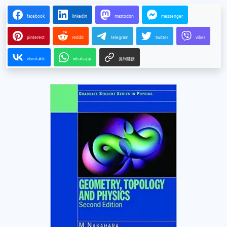
facebook
linkedin
mastodon
messenger
pinterest
reddit
telegram
twitter
viber
vkontakte
whatsapp
复制链接