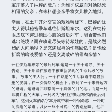
宝库落入了纳粹的魔爪；为维护权威而对她以死
相逼的父亲，亦未料想会亲手将女儿推入地狱。
幸而，在土耳其外交官的艰难斡旋下，巴黎的犹
太人得以秘密乘车逃往伊斯坦布尔。这列在纳粹
眼皮底下穿过德国心脏的最后列车，能否带他们
逃出绝境？而在轨道尽头等待希娃的，是战火烈
烈的人间地狱？是充满屈辱的伤痛回忆？是饱经
折磨的暗淡爱情？还是支离破碎的骨肉亲情？
开往伊斯坦布尔的最后列车 这是一个关于追寻、关于
告别、关于那些在旅途中被重新发现的生命片段的故
事。 故事的主人公，一个在熟悉的生活轨道中略显疲
惫的灵魂，在一次偶然的机会下，收到了一个来自远方
的邀请。这邀请并非指向一个具体的目的地，而是一列
即将启程的火车，一列名为“开往伊斯坦布尔的最后列
车”。这列火车的名字本身就带着一种宿命感，一种时
间流逝的紧迫，以及一丝不可挽回的告别意味。 他并