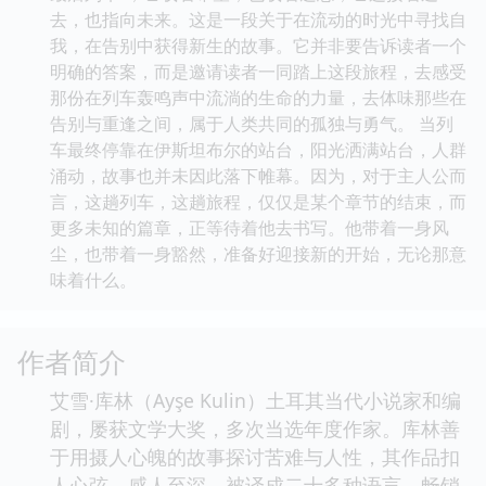
去，也指向未来。这是一段关于在流动的时光中寻找自
我，在告别中获得新生的故事。它并非要告诉读者一个
明确的答案，而是邀请读者一同踏上这段旅程，去感受
那份在列车轰鸣声中流淌的生命的力量，去体味那些在
告别与重逢之间，属于人类共同的孤独与勇气。 当列
车最终停靠在伊斯坦布尔的站台，阳光洒满站台，人群
涌动，故事也并未因此落下帷幕。因为，对于主人公而
言，这趟列车，这趟旅程，仅仅是某个章节的结束，而
更多未知的篇章，正等待着他去书写。他带着一身风
尘，也带着一身豁然，准备好迎接新的开始，无论那意
味着什么。
作者简介
艾雪·库林（Ayşe Kulin）土耳其当代小说家和编
剧，屡获文学大奖，多次当选年度作家。库林善
于用摄人心魄的故事探讨苦难与人性，其作品扣
人心弦、感人至深，被译成二十多种语言，畅销