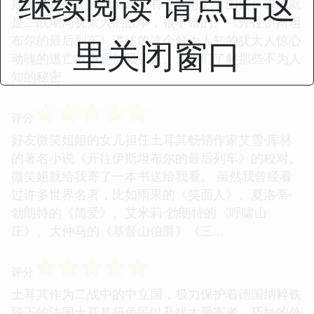
继续阅读 请点击这
期间被迫害，颠沛流离。有一部电影《围捕》讲的就
是二战期间犹太人的故事，很不错的。《开往伊斯坦
布尔的最后列车》讲述的这个鲜为人知的犹太人惊心
里关闭窗口
动魄的逃亡故事更加吸引人。让我们了解那些不为人
知的秘密。
☆
☆
☆
☆
☆
评分
好友微笑姐姐的女儿担任土耳其畅销作家艾雪·库林
的著名小说《开往伊斯坦布尔的最后列车》的校对。
微笑姐就给我寄了一本书送给我看。 虽然我曾经看
过许多世界名著，比如雨果的《笑面人》、夏洛蒂·
勃朗特的《简爱》、艾米莉·勃朗特的《呼啸山
庄》、大仲马的《基督山伯爵》《三...
☆
☆
☆
☆
☆
评分
土耳其作为二战中的中立国，极力保护着德国纳粹铁
蹄下的法国土耳其籍侨民以及犹太受害者。巧妙的外