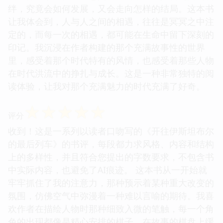
绊，究竟会如何发展，又会走向怎样的结局。这本书
让我体会到，人与人之间的相遇，往往是冥冥之中注
定的，而每一次的相遇，都可能在生命中留下深刻的
印记。我沉浸在作者构建的那个充满故事性的世界
里，感受着那个时代特有的风情，也感受着那些人物
在时代洪流中的挣扎与成长。这是一种非常独特的阅
读体验，让我对那个充满魅力的时代充满了好奇。
☆
☆
☆
☆
☆
评分
收到！这是一系列以读者口吻写的《开往伊斯坦布尔
的最后列车》的书评，每段都力求风格、内容和结构
上的多样性，并且符合您提出的字数要求，不包含书
中实际内容，也避免了AI痕迹。 这本书从一开始就
牢牢抓住了我的注意力，那种预示着某种重大改变的
氛围，仿佛空气中弥漫着一种难以言喻的期待。我喜
欢作者在描绘人物时那种细致入微的笔触，每一个角
色的出现都像是精心安排的棋子，在故事的棋盘上缓