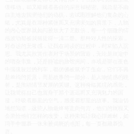
缓移动，却又暗藏着各自的深意和秘密。我总是不由
自主地去揣测他们的动机，去试图理解他们复杂的心
绪，尤其是在那种紧张而又充满未知的前景下，人物
的内心世界就如同被放大了无数倍，每一个细微的情
感波动都被我捕捉得一清二楚。那种对人性的探索，
对命运的无常感，让我在阅读的过程中，时常陷入沉
思。我尤其欣赏作者对于场景的营造，无论是旅途中
的嘈杂市集，还是静谧的旅馆房间，亦或是那在夜色
中缓缓驶过的列车，都仿佛被赋予了生命，它们不再
是单纯的背景，而是故事的一部分，是人物情感的映
射，是推动情节发展的关键。这种身临其境的感觉，
让我觉得自己也置身于那个遥远而又充满魅力的国
度，呼吸着那里的空气，感受着那里的故事。我迫切
地想知道，这些人物最终将走向何方，他们的旅程又
会带给他们怎样的改变，这种未知让我心痒难耐，如
同手中握着一张未被揭晓的地图，每一页都藏着惊
喜。