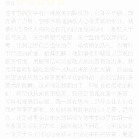
☆
☆
☆
☆
☆
评分
这本书的文字有一种莫名的吸引力，它并不华丽，却
充满了力量，能够轻易地触动人心最柔软的部分。我
被那些描绘人物内心挣扎的段落深深吸引，那些关于
爱与失去，关于希望与绝望，关于坚持与放弃的思
考，让我觉得自己也经历了一场情感的洗礼。作者对
于情感的捕捉，极其细腻，他能够将那些难以言说的
复杂情愫，用最简洁却又最动人的语言表达出来。我
尤其喜欢那些在困境中展现出来的人性光辉，那些在
绝望边缘依然选择善良和坚韧的时刻，总能给我带来
莫大的鼓舞。这本书让我明白了，即使在最黑暗的时
刻，希望也从未真正熄灭，它只是隐藏在某个角落，
等待着被重新点燃。我一直在思考，是什么让人们在
面对重重困难时，依然能够勇敢地前行？是爱，是信
念，还是对更美好未来的渴望？这本书似乎在用一种
含蓄而又深刻的方式，回答着这些问题。它不仅仅是
一个关于某个特定地点或某个特定事件的故事，更是