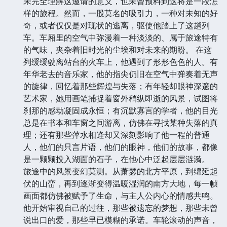
未完全理解这邀请的意义，也未曾预料到这将是一段怎
样的旅程。然而，一股莫名的吸引力，一种对未知的好
奇，或者仅仅是对现状的逃离，驱使他踏上了这趟列
车。车厢里的空气中弥漫着一种淡淡的、属于旅途特有
的气味，夹杂着旧时光的尘埃和对未来的期盼。 在这
列缓缓驶离站台的火车上，他遇到了形形色色的人。有
年华老去的音乐家，他的指尖仍旧在空气中弹奏着无声
的旋律，回忆着那些辉煌与失落；有年轻却眼神深邃的
艺术家，她用画笔捕捉着窗外稍纵即逝的风景，试图将
刹那的感动凝固成永恒；有沉默寡言的学者，他的目光
总是在书本和车窗之间游离，仿佛在寻找某种失落的真
理；还有那些萍水相逢却又深刻影响了他一程的普通
人，他们的只言片语，他们的眼神，他们的故事，都像
是一颗颗投入湖面的石子，在他心中泛起层层涟漪。
旅途中的风景变幻莫测。从萧瑟的北方平原，到绵延起
伏的山峦，再到逐渐变得温暖湿润的南方大地，每一帧
画面都仿佛被赋予了生命，与主人公内心的情感共鸣。
他开始审视自己的过往，那些被遗忘的梦想，那些未曾
说出口的爱，那些早已模糊的承诺。车轮滚动的声音，