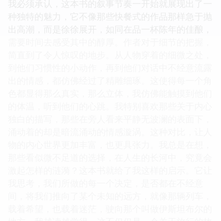
我必须承认，这本书的叙事节奏一开始就展现出了一
种独特的魅力，它不像那些快餐式的作品那样急于抛
出高潮，而是徐徐展开，如同在品一杯陈年的佳酿，
需要时间去感受其中的醇厚。作者对于细节的把握，
简直到了令人惊叹的地步。从人物穿着的细微之处，
到他们习惯性的小动作，再到他们对话中不经意流露
出的情感，都仿佛经过了精雕细琢。这使得每一个角
色都显得那么真实，那么立体，我仿佛能触摸到他们
的体温，听到他们的心跳。我特别喜欢那些关于内心
独白的描写，那些在旁人看来平静无波澜的表面下，
涌动着的却是暗流涌动的情感漩涡。这种对比，让人
物的内心世界更加丰富，也更具张力。我总是在想，
那些看似微不足道的选择，在人生的长河中，究竟会
激起怎样的涟漪？这本书就给了我这样的启示。它让
我思考，我们所做的每一个决定，是否都在不经意
间，将我们推向了某个未知的远方，就像那辆列车，
载着希望，也载着迷茫，驶向那个叫做伊斯坦布尔的