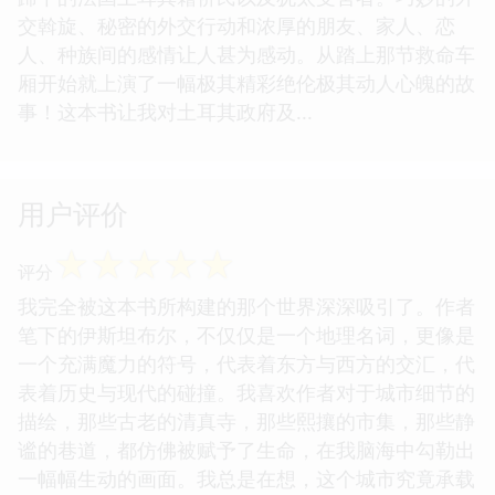
交斡旋、秘密的外交行动和浓厚的朋友、家人、恋
人、种族间的感情让人甚为感动。从踏上那节救命车
厢开始就上演了一幅极其精彩绝伦极其动人心魄的故
事！这本书让我对土耳其政府及...
用户评价
☆
☆
☆
☆
☆
评分
我完全被这本书所构建的那个世界深深吸引了。作者
笔下的伊斯坦布尔，不仅仅是一个地理名词，更像是
一个充满魔力的符号，代表着东方与西方的交汇，代
表着历史与现代的碰撞。我喜欢作者对于城市细节的
描绘，那些古老的清真寺，那些熙攘的市集，那些静
谧的巷道，都仿佛被赋予了生命，在我脑海中勾勒出
一幅幅生动的画面。我总是在想，这个城市究竟承载