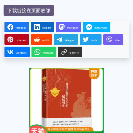
下载链接在页面底部
facebook
linkedin
mastodon
messenger
pinterest
reddit
telegram
twitter
viber
vkontakte
whatsapp
复制链接