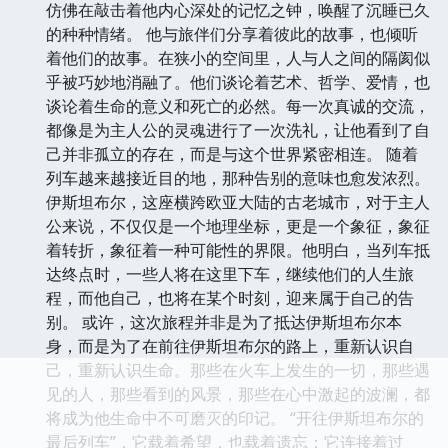
仿佛在敲击着他内心深处的记忆之钟，唤醒了沉睡已久
的种种情绪。 他与旅伴们分享着彼此的故事，也倾听
着他们的故事。在狭小的空间里，人与人之间的隔阂似
乎被巧妙地消融了。他们谈论着艺术、哲学、爱情，也
谈论着生命的意义和死亡的必然。每一次真诚的交流，
都像是为主人公的灵魂进行了一次洗礼，让他看到了自
己并非孤立的存在，而是与这个世界紧密相连。 随着
列车越来越接近目的地，那种告别的意味也愈发浓烈。
伊斯坦布尔，这座横跨欧亚大陆的古老城市，对于主人
公来说，不仅仅是一个地理坐标，更是一个象征，象征
着转折，象征着一种可能性的界限。他明白，当列车抵
达终点时，一些人将在这里下车，继续他们的人生旅
程，而他自己，也将在某个时刻，迎来属于自己的告
别。 或许，这次旅程并非是为了抵达伊斯坦布尔本
身，而是为了在前往伊斯坦布尔的路上，重新认识自
己，重新认识生命。那些在火车上发生的一切，那些遇
见的人，那些看到的风景，那些在心中激起的波澜，都
将成为他生命中不可磨灭的印记。 “开往伊斯坦布尔的
最后列车”，它载着希望，也载着遗忘；它连接着过