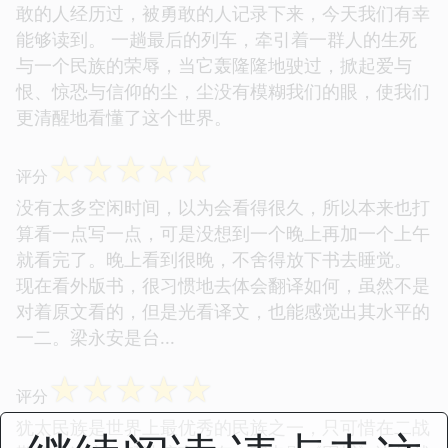
敢的人经历过，被勇敢的人记录下来，今天我们有幸
能够读到。 一趟最后的列车，牵引着一群人的生死
与一个民族的荣辱，当它轰隆隆地驶过，掀起爱与
恨、惊恐与信仰的尘，尘没有模糊我们的眼，使我们
更清醒地看懂了这个世界。
☆
☆
☆
☆
☆
评分
没有太多空闲时间，以为会看得很久，所以本来也打
算看一点写一点，可是没想到一个晚上再加一个上午
就看完了。晚上看到很晚，不舍得放下书去睡觉。
现在看外版书，很习惯地去体会翻译如何，虽然不是
对着原文看的，但是光看译文，也能感觉出其水平的
一二。梁永安是台...
☆
☆
☆
☆
☆
评分
犹太民族是世界上最优秀的民族之一，只可惜在二战