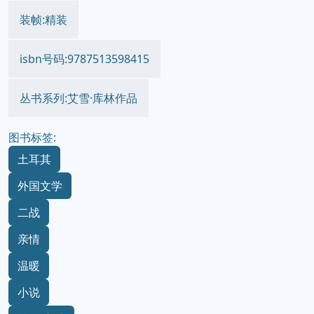
装帧:精装
isbn号码:9787513598415
丛书系列:艾雪·库林作品
图书标签:
土耳其
外国文学
二战
亲情
温暖
小说