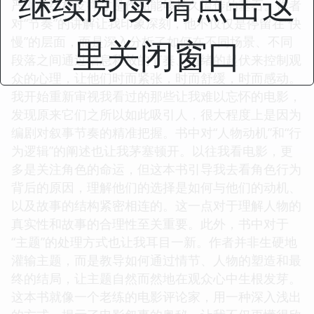
继续阅读 请点击这
严谨的结构支撑才是作品能够长久流传的基石。作者
对“节奏”的讲解让我印象深刻，他不仅仅是停留在“快
里关闭窗口
慢”的层面，而是深入分析了如何在不同场景、不同
段落之间通过信息释放的节奏、情绪的起伏来控制观
众的心理，让他们时而紧张，时而舒缓，时而感动。
我开始重新审视我看过的那些让我难以忘怀的电影，
发现原来它们之所以如此吸引人，很大程度上是因为
编剧对叙事节奏的精准把握。书中对“人物动机”和“行
为逻辑”的阐述也让我茅塞顿开。以往我看电影，更
多是关注角色的命运，但这本书引导我去看角色行为
背后的原因，理解他们的选择是如何与他们的动机、
以及故事的结构紧密相连的。这一点对于理解人物的
真实性和故事的合理性至关重要。此外，书中对于
“主题”的处理方式也让我耳目一新。作者并非生硬地
灌输主题，而是教导如何通过情节、人物的塑造和最
终的结局，让主题自然而然地在观众心中生根发芽。
这本书就像一个老练的电影评论家，用一种深入浅出