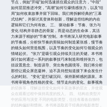
节点，例如“开端”如何迅速抓住观众的注意力，“中段”
如何层层推进冲突，“高潮”如何引爆情感张力，以及“结
局”如何收束故事并留下回味。我们将拆解经典的“三幕
式结构”，并探讨其变体和创新，理解这些结构的内在
逻辑和它们为何有效。 三、 驱动叙事：节奏、张力与
变化 结构并非静态的骨架，而是动态的生命体，其活
力来源于精妙的“节奏”控制。本书将深入研究电影叙事
的节奏感，分析快节奏的剪辑如何制造紧张感，慢节奏
的镜头如何营造氛围，以及节奏的变化如何引领观众的
情绪起伏。 “张力”是吸引观众持续关注的关键。本书将
探讨如何通过一系列的叙事技巧来制造和维持张力，包
括设置悬念、制造误导、突出角色困境等。我们将分析
那些让观众屏息凝神、迫不及待想知道接下来会发生什
么的时刻。 “变化”是打破沉闷、保持新鲜感的源泉。本
书将审视角色性格的变化、情节走向的变化、叙事视角
的切换等，理解这些变化如何丰富故事的层次，并使观
众在观看过程中保持高度的投入。 四、 结构在类型片
中的应用与演变 不同的电影类型，往往有着各自独特
的结构偏好和惯例。本书将选取若干经典的电影类型，