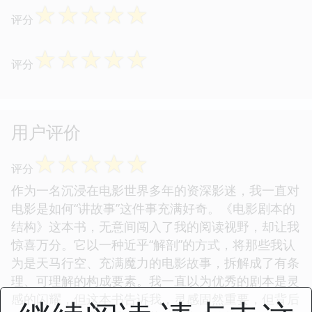
☆
☆
☆
☆
☆
评分
☆
☆
☆
☆
☆
评分
用户评价
☆
☆
☆
☆
☆
评分
作为一名沉浸在电影世界多年的资深影迷，我一直对
电影是如何“讲故事”这件事充满好奇。《电影剧本的
结构》这本书，无意间闯入了我的阅读视野，却让我
惊喜万分。它以一种近乎“解剖”的方式，将那些我认
为是天马行空、充满魔力的电影故事，拆解成了有条
理、可理解的构成要素。我一直以为优秀的剧本是灵
感的闪耀，但这本书告诉我，灵感固然重要，但背后