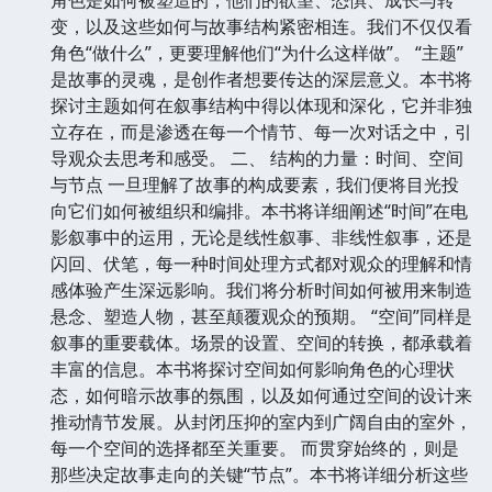
变，以及这些如何与故事结构紧密相连。我们不仅仅看
角色“做什么”，更要理解他们“为什么这样做”。 “主题”
是故事的灵魂，是创作者想要传达的深层意义。本书将
探讨主题如何在叙事结构中得以体现和深化，它并非独
立存在，而是渗透在每一个情节、每一次对话之中，引
导观众去思考和感受。 二、 结构的力量：时间、空间
与节点 一旦理解了故事的构成要素，我们便将目光投
向它们如何被组织和编排。本书将详细阐述“时间”在电
影叙事中的运用，无论是线性叙事、非线性叙事，还是
闪回、伏笔，每一种时间处理方式都对观众的理解和情
感体验产生深远影响。我们将分析时间如何被用来制造
悬念、塑造人物，甚至颠覆观众的预期。 “空间”同样是
叙事的重要载体。场景的设置、空间的转换，都承载着
丰富的信息。本书将探讨空间如何影响角色的心理状
态，如何暗示故事的氛围，以及如何通过空间的设计来
推动情节发展。从封闭压抑的室内到广阔自由的室外，
每一个空间的选择都至关重要。 而贯穿始终的，则是
那些决定故事走向的关键“节点”。本书将详细分析这些