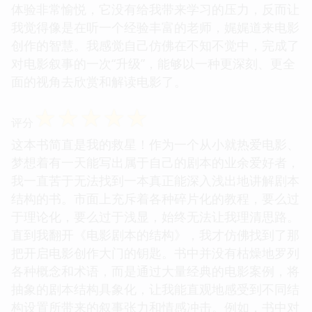
体验非常愉悦，它没有给我带来学习的压力，反而让
我觉得像是在听一个经验丰富的老师，娓娓道来电影
创作的智慧。我感觉自己仿佛在不知不觉中，完成了
对电影叙事的一次“升级”，能够以一种更深刻、更全
面的视角去欣赏和解读电影了。
☆
☆
☆
☆
☆
评分
这本书简直是我的救星！作为一个从小就热爱电影、
梦想着有一天能写出属于自己的剧本的业余爱好者，
我一直苦于无法找到一本真正能深入浅出地讲解剧本
结构的书。市面上充斥着各种碎片化的教程，要么过
于理论化，要么过于浅显，始终无法让我理清思路。
直到我翻开《电影剧本的结构》，我才仿佛找到了那
把开启电影创作大门的钥匙。书中并没有枯燥地罗列
各种概念和术语，而是通过大量经典的电影案例，将
抽象的剧本结构具象化，让我能直观地感受到不同结
构设置所带来的叙事张力和情感冲击。例如，书中对