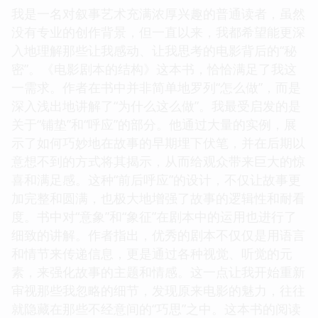
我是一名对叙事艺术充满浓厚兴趣的普通读者，虽然
没有专业的创作背景，但一直以来，我都希望能更深
入地理解那些让我感动、让我思考的电影背后的“秘
密”。《电影剧本的结构》这本书，恰恰满足了我这
一需求。作者在书中并非简单地罗列“怎么做”，而是
深入浅出地讲解了“为什么这么做”。我最受启发的是
关于“铺垫”和“呼应”的部分。他通过大量的实例，展
示了如何巧妙地在故事的早期埋下伏笔，并在后期以
意想不到的方式将其揭示，从而给观众带来巨大的惊
喜和满足感。这种“前后呼应”的设计，不仅让故事更
加完整和圆满，也极大地增强了故事的逻辑性和耐看
度。书中对“意象”和“象征”在剧本中的运用也进行了
细致的讲解。作者指出，优秀的剧本不仅仅是用语言
和情节来传递信息，更是通过各种视觉、听觉的元
素，来强化故事的主题和情感。这一点让我开始重新
审视那些我忽略的细节，发现原来电影的魅力，往往
就隐藏在那些不经意间的“巧思”之中。这本书的阅读