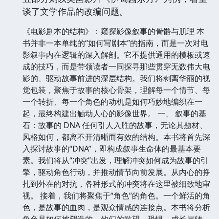
谈了文学作品的改编问题。
《电影剧本的结构》：窥探影像叙事的骨骼与肌理 本
书并非一本单纯的“如何写剧本”的指南，而是一次对电
影叙事内在逻辑的深入解剖。它不提供通用的模板或速
成的技巧，而是带领读者一同探寻那些贯穿无数伟大电
影的、驱动故事前进的深层结构。我们将剥离华丽的视
觉包装，聚焦于故事的核心骨架，理解每一个情节、每
一个转折、每一个角色的动机是如何巧妙地编织在一
起，最终构建出触动人心的影像世界。 一、 叙事的基
石：故事的 DNA 任何引人入胜的故事，无论其题材、
风格如何，都离不开清晰而有效的结构。本书将首先深
入探讨故事的“DNA”，即构成叙事生命体的最基本要
素。我们将从“冲突”出发，理解冲突如何成为故事的引
擎，驱动角色行动，并推动情节向前发展。从内心的挣
扎到外在的对抗，各种形式的冲突将在这里被细致地审
视。 接着，我们将聚焦于“角色”的角色。一个鲜活的角
色，是故事的血肉，是观众情感的连接点。本书将分析
角色是如何被塑造的，他们的欲望、恐惧、成长与转