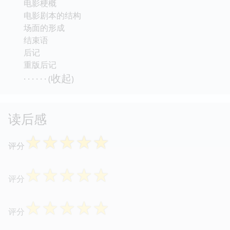
电影梗概
电影剧本的结构
场面的形成
结束语
后记
重版后记
收起
· · · · · · (
)
读后感
☆
☆
☆
☆
☆
评分
☆
☆
☆
☆
☆
评分
☆
☆
☆
☆
☆
评分