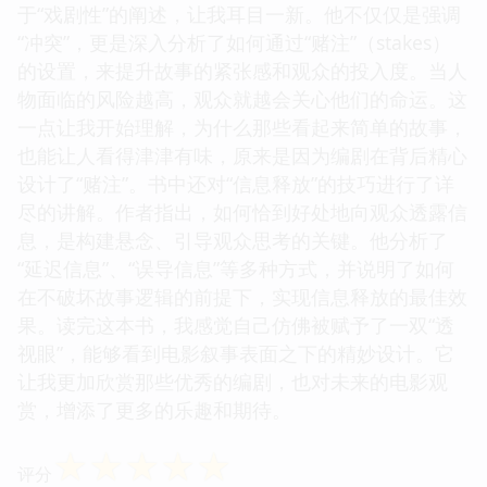
于“戏剧性”的阐述，让我耳目一新。他不仅仅是强调
“冲突”，更是深入分析了如何通过“赌注”（stakes）
的设置，来提升故事的紧张感和观众的投入度。当人
物面临的风险越高，观众就越会关心他们的命运。这
一点让我开始理解，为什么那些看起来简单的故事，
也能让人看得津津有味，原来是因为编剧在背后精心
设计了“赌注”。书中还对“信息释放”的技巧进行了详
尽的讲解。作者指出，如何恰到好处地向观众透露信
息，是构建悬念、引导观众思考的关键。他分析了
“延迟信息”、“误导信息”等多种方式，并说明了如何
在不破坏故事逻辑的前提下，实现信息释放的最佳效
果。读完这本书，我感觉自己仿佛被赋予了一双“透
视眼”，能够看到电影叙事表面之下的精妙设计。它
让我更加欣赏那些优秀的编剧，也对未来的电影观
赏，增添了更多的乐趣和期待。
☆
☆
☆
☆
☆
评分