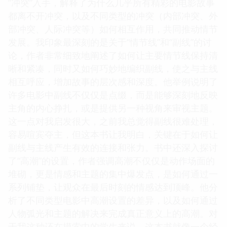
“冲突”入手，解释了为什么几乎所有精彩的电影故事
都离不开冲突，以及不同类型的冲突（内部冲突、外
部冲突、人际冲突等）如何相互作用，共同推动情节
发展。我印象最深刻的是关于“情节线”和“副线”的讨
论，作者非常细致地阐述了如何让主要情节线保持清
晰和紧凑，同时又如何巧妙地编织副线，使之与主线
相互呼应，增加故事的层次感和深度。他举例说明了
许多电影中副线不仅仅是点缀，而是能够深刻地反映
主角的内心挣扎，或是提供另一种视角来审视主题。
这一点对我启发很大，之前我总觉得副线很难处理，
容易喧宾夺主，但这本书让我明白，关键在于如何让
副线与主线产生有效的连接和张力。书中还深入探讨
了“高潮”的设置，作者强调高潮不仅仅是动作场面的
堆砌，更是情感和主题的集中爆发点，是如何通过一
系列铺垫，让观众在最后时刻的情感达到顶峰。他分
析了不同类型电影中高潮设置的差异，以及如何通过
人物弧光和主题的解决来完成真正意义上的高潮。对
于我这种还在摸索中的学生来说，这本书就像一个经