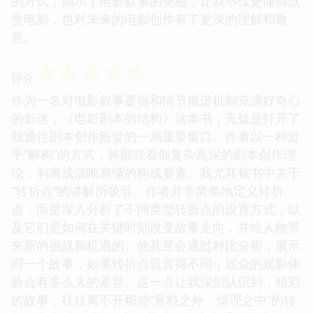
的方式，揭示了电影叙事的奥秘，让我不仅更懂得欣
赏电影，也对未来的电影创作有了更深的理解和敬
意。
☆
☆
☆
☆
☆
评分
作为一名对电影叙事逻辑和情节推进机制充满好奇心
的影迷，《电影剧本的结构》这本书，无疑是打开了
我通往剧本创作殿堂的一扇重要窗口。作者以一种近
乎“解构”的方式，将那些看似复杂高深的剧本创作理
论，剥离成清晰易懂的构成要素。我尤其被书中关于
“转折点”的讲解所吸引。作者并非简单地定义转折
点，而是深入分析了不同类型转折点的设置方式，以
及它们是如何在关键时刻改变故事走向，并给人物带
来新的挑战和机遇的。他甚至会通过对比分析，展示
同一个故事，如果转折点设置得不同，观众的观影体
验会有多么大的差异。这一点让我深刻认识到，精彩
的故事，往往离不开那些“意料之外，情理之中”的转