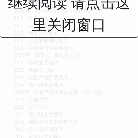
继续阅读 请点击这
17.3 独立的声音
第18章 艺术影片精简版：英国电影
里关闭窗口
18.1 产业状态
18.2 英国喜剧的繁荣
18.3 新的社会批判
18.4 英国的后现代主义
18.5 身居英国的美国导演
第19章 新理论、新电影：法国
19.1 激进的戈达尔
19.2 新浪潮之后
19.3 类型片的持续发展
19.4 新一代电影导演
第20章 拍摄巨资大片的思路：美国电影
20.1 产业状况
20.2 技术改进
20.3 新出现的类型片
20.4 电影公司的忠实支持者
20.5 独立电影的呼声
20.6 表现形式多样化