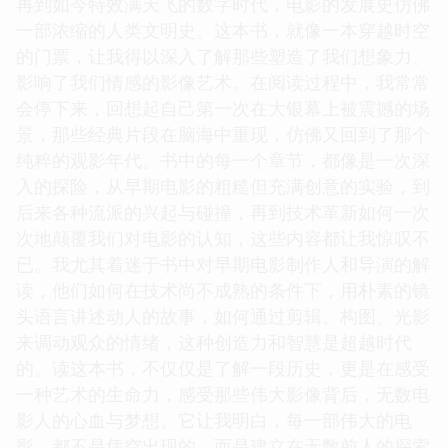
再到如今特效满天飞的数字时代，电影的发展史仿佛
一部浓缩的人类文明史。这本书，就像一本穿越时空
的门票，让我得以深入了解那些塑造了我们想象力、
影响了我们情感的影像艺术。在阅读过程中，我常常
会停下来，回想起自己第一次在大银幕上被震撼的场
景，那些经典片段在脑海中重现，仿佛又回到了那个
纯粹的观影年代。书中的每一个章节，都像是一次深
入的探险，从早期电影的粗糙但充满创意的实验，到
后来各种流派的兴起与碰撞，再到技术革新如何一次
次地颠覆我们对电影的认知，这些内容都让我惊叹不
已。我尤其着迷于书中对早期电影制作人和导演的解
读，他们如何在技术尚不成熟的条件下，用朴素的镜
头语言讲述动人的故事，如何通过剪辑、构图、光影
来调动观众的情绪，这种创造力和智慧是超越时代
的。读这本书，不仅仅是了解一段历史，更是在感受
一种艺术的生命力，感受那些伟大影像背后，无数电
影人的心血与梦想。它让我明白，每一部伟大的电
影，都不是凭空出现的，而是建立在无数前人的探索