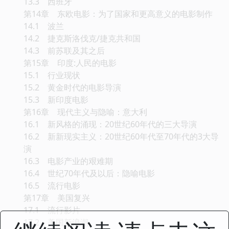
13.3 西班牙
第14章 东欧电影：为了国家和更高意义的电影制作
14.1 波兰
14.2 捷克斯洛伐克/捷克共和国
14.3 前苏联及其之后
第15章 印度:人民的电影
15.1 行业现状
15.2 黄金时代的电影导演
15.3 新印度电影
第16章 现代主义与隐喻：意大利
16.1 新风格的涌现：20世纪60年代的三大导演
16.2 新新现实主义：20世纪60年代至70年代的3大导
演
16.3 电影产业的艰难期
16.4 世纪70年代及以后：隐喻电影
16.5 流行电影
第17章 美国复兴
17.1 流行影片
17.2 美国新浪潮