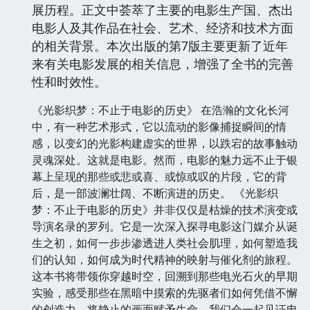
展历程。正文中荟萃了主要的电影生产国、杰出
电影人及其作品在社会、艺术、经济和技术方面
的相关背景。本次出版的第7版主要更新了近年
来有关电影发展的相关信息，增强了全书的完善
性和时效性。
《光影织梦：不止于电影的历史》 在浩瀚的文化长河
中，有一种艺术形式，它以流动的影像捕捉瞬间的情
感，以变幻的光影构建虚实的世界，以跌宕的故事触动
灵魂深处。这就是电影。然而，电影的魅力远不止于银
幕上呈现的那些或悲或喜、或惊或叹的片段，它的背
后，是一部波澜壮阔、不断演进的历史。 《光影织
梦：不止于电影的历史》并非仅仅是枯燥的技术演变或
导演名录的罗列。它是一次深入探寻电影这门媒介从诞
生之初，如何一步步渗透进人类社会肌理，如何塑造我
们的认知，如何成为时代精神的映射与催化剂的旅程。
这本书将带领你穿越时空，回溯到那些电光石火的早期
实验，感受那些在黑暗中摸索的先驱者们如何凭借不懈
的创造力，将静止的画面赋予生命。我们会一起见证电