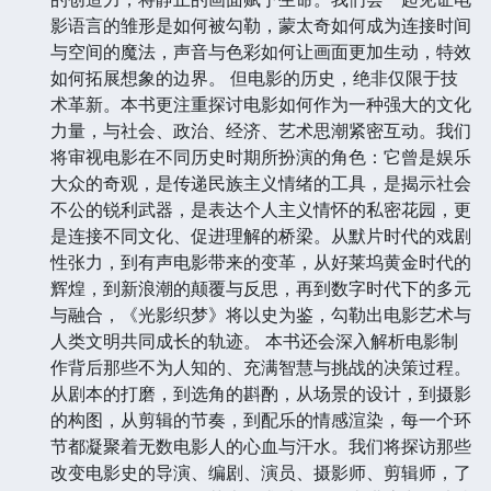
影语言的雏形是如何被勾勒，蒙太奇如何成为连接时间
与空间的魔法，声音与色彩如何让画面更加生动，特效
如何拓展想象的边界。 但电影的历史，绝非仅限于技
术革新。本书更注重探讨电影如何作为一种强大的文化
力量，与社会、政治、经济、艺术思潮紧密互动。我们
将审视电影在不同历史时期所扮演的角色：它曾是娱乐
大众的奇观，是传递民族主义情绪的工具，是揭示社会
不公的锐利武器，是表达个人主义情怀的私密花园，更
是连接不同文化、促进理解的桥梁。从默片时代的戏剧
性张力，到有声电影带来的变革，从好莱坞黄金时代的
辉煌，到新浪潮的颠覆与反思，再到数字时代下的多元
与融合，《光影织梦》将以史为鉴，勾勒出电影艺术与
人类文明共同成长的轨迹。 本书还会深入解析电影制
作背后那些不为人知的、充满智慧与挑战的决策过程。
从剧本的打磨，到选角的斟酌，从场景的设计，到摄影
的构图，从剪辑的节奏，到配乐的情感渲染，每一个环
节都凝聚着无数电影人的心血与汗水。我们将探访那些
改变电影史的导演、编剧、演员、摄影师、剪辑师，了