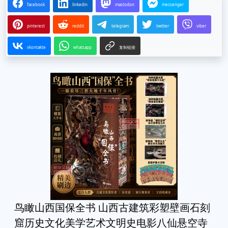
facebook
linkedin
mastodon
messenger
pinterest
reddit
telegram
twitter
viber
vkontakte
whatsapp
复制链接
鸟瞰山西国保全书 山西古建筑彩塑壁画石刻
窟历史文化美学艺术文明史电影八仙悬空寺