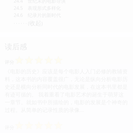
24.4 世纪末的电影导演
24.5 表现形式多样化
24.6 纪录片的新时代
收起
· · · · · · (
)
读后感
☆
☆
☆
☆
☆
评分
《电影的历史》应该是每个电影人入门必修的教辅资
料，这本书的内容覆盖很广，无论是纵向分析电影历
史还是横向分析同时代的电影发展，在这本书里都是
有迹可循的。 我着重看了电影艺术的诞生于萌芽这
一章节。就如书中所描绘的，电影的发展是个神奇的
过程。从简单的记录性质的录像...
☆
☆
☆
☆
☆
评分