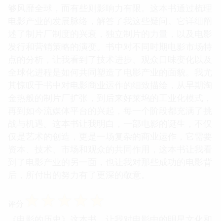
够风靡全球，而有些则影响力有限。这本书通过梳理
电影产业的发展脉络，解答了我这些疑问。它详细阐
述了制片厂制度的兴衰，独立制片的力量，以及电影
发行和营销策略的演变。书中对不同时期电影市场特
点的分析，让我看到了技术进步、观众口味变化以及
全球化进程是如何共同塑造了电影产业的面貌。我尤
其惊叹于书中对电影商业运作的细致描绘，从早期淘
金热般的制片厂扩张，到后来好莱坞的工业化模式，
再到如今流媒体平台的兴起，每一个阶段都充满了挑
战与机遇。这本书让我明白，一部电影的诞生，不仅
仅是艺术的创造，更是一场复杂的商业运作，它需要
资本、技术、市场和观众的共同作用，这本书让我看
到了电影产业的另一面，也让我对那些成功的电影背
后，所付出的努力有了更深的敬意。
☆
☆
☆
☆
☆
评分
《电影的历史》这本书，让我对电影中的明星文化和