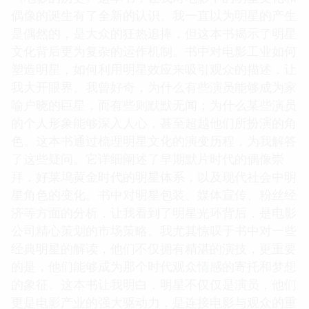
偶像的诞生有了全新的认识。我一直以为明星的产生
是偶然的，是大众的狂热追捧，但这本书揭示了明星
文化背后更为复杂的运作机制。书中对电影工业如何
塑造明星，如何利用明星效应来吸引观众的描述，让
我大开眼界。我曾好奇，为什么有些演员能够成为家
喻户晓的巨星，而有些则默默无闻；为什么某些演员
的个人形象能够深入人心，甚至超越他们所扮演的角
色。这本书通过梳理明星文化的演变历程，为我解答
了这些疑问。它详细阐述了早期默片时代的偶像崇
拜，好莱坞黄金时代的明星体系，以及现代社会中明
星角色的变化。书中对明星包装、媒体宣传、粉丝经
济等方面的分析，让我看到了明星光环背后，是电影
公司精心策划的市场策略。我尤其惊叹于书中对一些
经典明星的解读，他们不仅拥有精湛的演技，更重要
的是，他们能够成为那个时代观众情感的寄托和梦想
的象征。这本书让我明白，明星不仅仅是演员，他们
更是电影产业的强大驱动力，是连接电影与观众的重