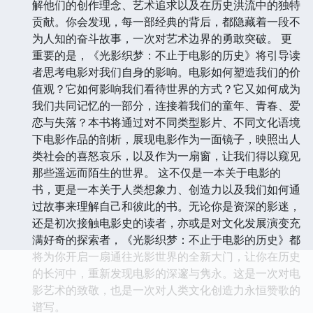
解他们的创作理念、艺术追求以及在历史洪流中的独特
贡献。你会发现，每一部经典的背后，都隐藏着一段不
为人知的奋斗故事，一次对艺术边界的勇敢突破。 更
重要的是，《光影织梦：不止于电影的历史》将引导读
者思考电影对我们自身的影响。电影如何塑造我们的价
值观？它如何影响我们看待世界的方式？它又如何成为
我们共同记忆的一部分，连接着我们的童年、青春、爱
恋与失落？本书将通过对不同类型影片、不同文化语境
下电影作品的剖析，展现电影作为一面镜子，映照出人
类社会的喜怒哀乐，以及作为一扇窗，让我们得以窥见
那些遥远而陌生的世界。 这不仅是一本关于电影的
书，更是一本关于人类想象力、创造力以及我们如何通
过故事来理解自己和彼此的书。无论你是资深的影迷，
还是初次接触电影史的读者，亦或是对文化发展演变充
满好奇的探索者，《光影织梦：不止于电影的历史》都
将为你开启一扇通往光影世界的全新大门，让你在历史
的长河中，重新发现电影的深邃与隽永。这是一次对电
影艺术的致敬，也是一次对人类文化创造力永恒赞歌的
谱写。