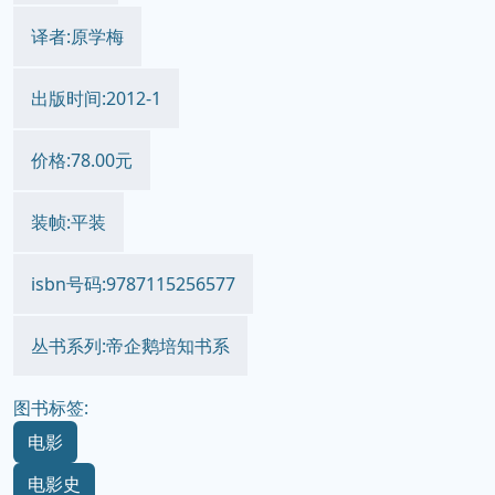
译者:原学梅
出版时间:2012-1
价格:78.00元
装帧:平装
isbn号码:9787115256577
丛书系列:帝企鹅培知书系
图书标签:
电影
电影史