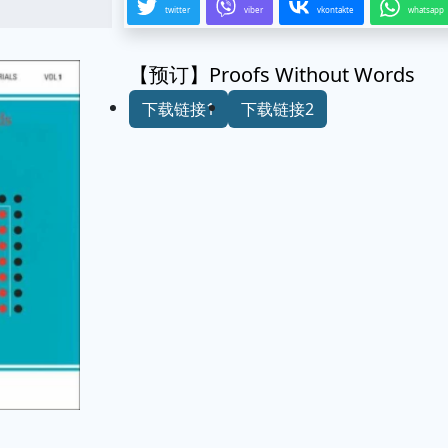
twitter
viber
vkontakte
whatsapp
【预订】Proofs Without Words
下载链接1
下载链接2