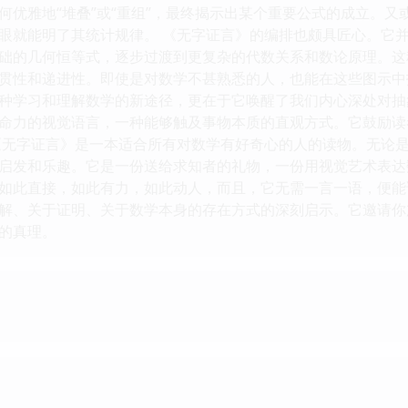
何优雅地“堆叠”或“重组”，最终揭示出某个重要公式的成立。
眼就能明了其统计规律。 《无字证言》的编排也颇具匠心。它
础的几何恒等式，逐步过渡到更复杂的代数关系和数论原理。这
贯性和递进性。即使是对数学不甚熟悉的人，也能在这些图示中
种学习和理解数学的新途径，更在于它唤醒了我们内心深处对抽
命力的视觉语言，一种能够触及事物本质的直观方式。它鼓励读
《无字证言》是一本适合所有对数学有好奇心的人的读物。无论
启发和乐趣。它是一份送给求知者的礼物，一份用视觉艺术表达
如此直接，如此有力，如此动人，而且，它无需一言一语，便能
解、关于证明、关于数学本身的存在方式的深刻启示。它邀请你
的真理。