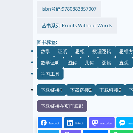
isbn号码:9780883857007
丛书系列:Proofs Without Words
图书标签:
数学
证明
思维
数理逻辑
思维
数学证明
图解
几何
逻辑
直观
学习工具
下载链接1
下载链接2
下载链接3
下载链接在页面底部
facebook
linkedin
mastodon
mes