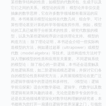
某些数学结构的性质，如模型的代数闭包、生成子以及
它们之间的关系。 模型论的应用： 模型论并非仅仅是
抽象的数学思辨，它在许多数学领域都有着深远的应
用。本书将展示模型论如何在代数几何、组合学、可计
算性理论甚至计算机科学等领域发挥作用。例如，模型
论的工具已被用于分析算术的性质，研究代数簇的模
型，以及为某些逻辑程序设计提供理论支持。 模型的
构造方法： 除了理论证明，本书还会介绍一些实际构
造模型的方法，例如通过超幂（ultrapower）或模型
代数（model algebra）等技术。这些构造性方法对于
深入理解模型的性质和应用至关重要。 不同逻辑系统
的模型论： 除了核心的一阶逻辑，本书还会适度触及
其他逻辑系统，如二阶逻辑或模态逻辑，并探讨它们各
自的模型论性质和研究方法，从而展现模型论在更广泛
的逻辑学领域中的普适性和多样性。 《模型论：逻辑
学前沿探索》适合对数学基础、逻辑学、代数学以及数
理逻辑有浓厚兴趣的读者。无论您是数学专业的学生，
还是在其他领域希望深化对数学结构理解的研究者，本
书都将为您打开一扇通往逻辑学世界深邃之门，引领您