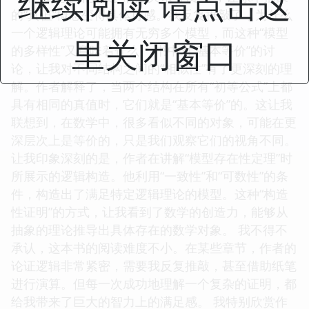
继续阅读 请点击这
的“真值”概念变得具体可感。我反复推敲了，为什么
一个逻辑理论可能拥有无穷多个模型，而这种“模型
里关闭窗口
的多样性”又意味着什么。 书中对“基本等价”的讨
论，让我对不同结构之间的“相似性”有了更深刻的理
解。作者解释了，当两个结构在所有“初等公式”上都
具有相同的真值时，它们就是“基本等价”的。这让我
联想到，在数学中，很多看似不同的对象，可能在更
深层次上是等价的，只是我们观察它们的视角不同。
让我印象深刻的是，作者在讲解“模型存在性定理”时
所展示的逻辑构造。他利用“一致性”和“可数性”的条
件，构造出了满足特定逻辑理论的模型。这种“构造
性证明”的方式，让我看到了数学的创造力，能够从
抽象的理论推导出具体存在的数学对象。 我不得不
承认，这本书的阅读难度不小。在某些章节，作者的
论证逻辑非常紧密，需要我反复推敲，甚至借助纸笔
进行演算。但每一次成功地理解一个复杂的证明，都
给我带来了巨大的智力上的满足感。 我特别欣赏作