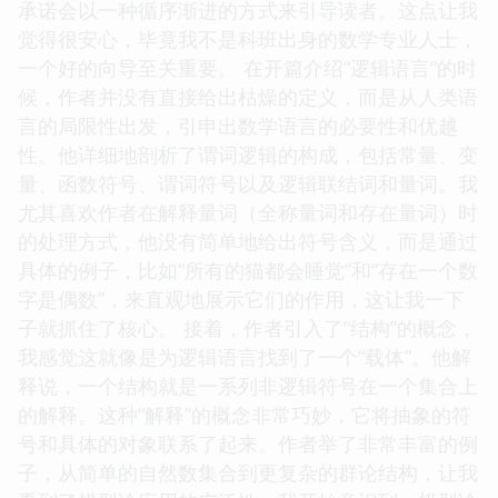
承诺会以一种循序渐进的方式来引导读者。这点让我
觉得很安心，毕竟我不是科班出身的数学专业人士，
一个好的向导至关重要。 在开篇介绍“逻辑语言”的时
候，作者并没有直接给出枯燥的定义，而是从人类语
言的局限性出发，引申出数学语言的必要性和优越
性。他详细地剖析了谓词逻辑的构成，包括常量、变
量、函数符号、谓词符号以及逻辑联结词和量词。我
尤其喜欢作者在解释量词（全称量词和存在量词）时
的处理方式，他没有简单地给出符号含义，而是通过
具体的例子，比如“所有的猫都会睡觉”和“存在一个数
字是偶数”，来直观地展示它们的作用，这让我一下
子就抓住了核心。 接着，作者引入了“结构”的概念，
我感觉这就像是为逻辑语言找到了一个“载体”。他解
释说，一个结构就是一系列非逻辑符号在一个集合上
的解释。这种“解释”的概念非常巧妙，它将抽象的符
号和具体的对象联系了起来。作者举了非常丰富的例
子，从简单的自然数集合到更复杂的群论结构，让我