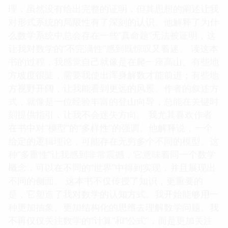
理，虽然没有给出完整的证明，但其思想的阐述让我
对形式系统的局限性有了深刻的认识。他解释了为什
么数学系统中总会存在一些“真命题”无法被证明，这
让我对数学的“不完满性”感到既惊叹又着迷。 读这本
书的过程，我感觉自己就像是在爬一座高山。有些地
方坡度很陡，需要我使出浑身解数才能前进；有些地
方视野开阔，让我能看到更远的风景。作者的叙述方
式，就像是一位经验丰富的登山向导，总能在关键时
刻提供指引，让我不会迷失方向。 我尤其喜欢作者
在书中对“模型”的“多样性”的强调。他解释说，一个
给定的逻辑理论，可能存在无穷多个不同的模型。这
种“多重性”让我感到非常震撼，它意味着同一个数学
概念，可以在不同的“世界”中得到实现，并且展现出
不同的侧面。 这本书不仅传授了知识，更重要的
是，它塑造了我对数学的认知方式。我开始能够用一
种更加抽象、更加结构化的思维去理解数学问题。我
不再仅仅关注数学的“计算”和“公式”，而是更加关注