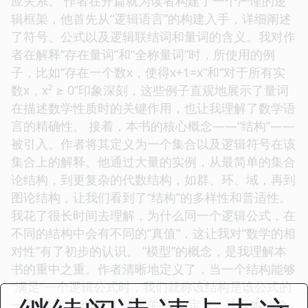
应关系。 作者在开篇就为读者构建了一个严谨的逻
辑框架，他首先从“逻辑语言”的构建入手，详细阐述
了符号、公式以及逻辑联结词和量词的含义。我对作
者在解释“存在量词”和“全称量词”时，所使用的例
子，比如“存在一个数x，使得x+1=x”和“对于所有实
数x，x² ≥ 0”印象深刻，这些例子直观地展示了量词
在描述数学性质时的关键作用，也让我理解了数学语
言的精确性。 接着，本书的核心概念——“结构”——
被引入。作者将其定义为一个集合以及逻辑符号在该
集合上的解释。他通过大量的实例，从最简单的集合
论结构，到更复杂的代数结构，如群、环、域，再到
图论结构，让我们看到了“结构”的多样性和普适性。
我花了很长时间去理解，为什么同一个逻辑公式，在
不同的结构中会有不同的“真值”，这让我对“数学的相
对性”有了初步的认识。 “模型”的概念，是我理解本
书的重中之重。作者清晰地定义了，当一个结构能够
“满足”一个逻辑公式时，我们就称该结构是该公式的
一个“模型”。他通过“满足关系”的定义，让原本抽象