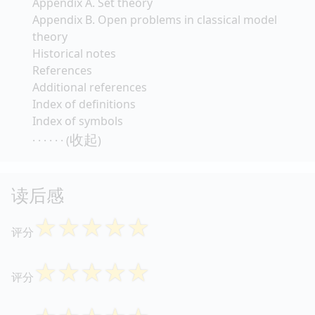
Appendix A. Set theory
Appendix B. Open problems in classical model
theory
Historical notes
References
Additional references
Index of definitions
Index of symbols
收起
· · · · · · (
)
读后感
☆
☆
☆
☆
☆
评分
☆
☆
☆
☆
☆
评分