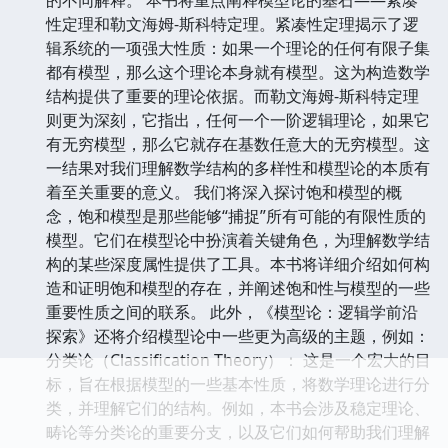
的不同解释。 本书将重点阐释模型论的基石——紧凑
性定理和勒文海姆-斯科特定理。紧凑性定理揭示了逻
辑系统的一项强大性质：如果一个理论的任何有限子集
都有模型，那么这个理论本身就有模型。这为构造数学
结构提供了重要的理论依据。而勒文海姆-斯科特定理
则更为深刻，它指出，任何一个一阶逻辑理论，如果它
有无穷模型，那么它就存在基数任意大的无穷模型。这
一结果对我们理解数学结构的多样性和模型论的本质有
着至关重要的意义。 我们将深入探讨饱和模型的概
念，饱和模型是那些能够“捕捉”所有可能的有限性质的
模型。它们在模型论中扮演着关键角色，为理解数学结
构的某些深度属性提供了工具。本书将详细介绍如何构
造和证明饱和模型的存在，并阐述饱和性与模型的一些
重要性质之间的联系。 此外，《模型论：逻辑学前沿
探索》还将介绍模型论中一些更为高级的主题，例如：
分类论（Classification Theory）： 这是一个宏大的目
标，旨在根据模型的一些基本性质，将数学理论进行分
类，并理解它们的结构。例如，本书会涉及稳定理论、
畴论等分类论的重要分支，以及它们如何帮助我们理解