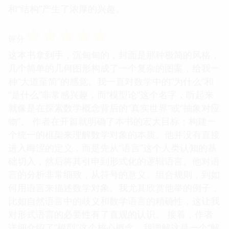
和“结构”产生了浓厚的兴趣。
☆
☆
☆
☆
☆
评分
这本书拿到手，沉甸甸的，封面是那种极简的风格，
几个简单的几何图形构成了一个复杂的图案，给我一
种“大道至简”的感觉。我一直对数学中的“为什么”和
“是什么”非常感兴趣，而“模型论”这个名字，听起来
就像是在探索数学概念背后的“真实世界”或“抽象对应
物”。 作者在开篇就明确了本书的宏大目标：构建一
个统一的框架来理解数学对象的本质。他并没有直接
进入晦涩的定义，而是先从“语言”这个人类认知的基
础切入，然后将其引申到形式化的逻辑语言。他对语
言的分析非常细致，从符号的意义、组合规则，到如
何用语言来描述数学对象。我尤其欣赏他举的例子，
比如自然语言中的歧义和数学语言的精确性，这让我
对形式语言的必要性有了直观的认识。 接着，作者
详细介绍了“模型”这个核心概念。我理解这是一个“解