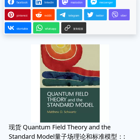
facebook
linkedin
mastodon
messenger
pinterest
reddit
telegram
twitter
viber
vkontakte
whatsapp
复制链接
现货 Quantum Field Theory and the
Standard Model量子场理论和标准模型：: