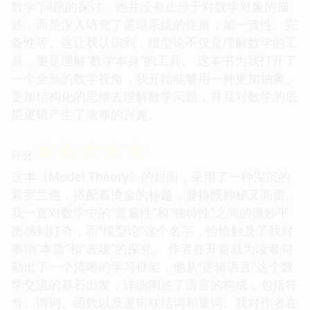
数学”问题的探讨。他并没有止步于对数学对象的描
述，而是深入研究了逻辑系统的性质，如一致性、完
备性等。这让我认识到，模型论不仅是理解数学的工
具，更是理解“数学本身”的工具。 这本书为我打开了
一个全新的数学视角，我开始能够用一种更加抽象、
更加结构化的思维去理解数学问题，并且对数学的底
层逻辑产生了浓厚的兴趣。
☆
☆
☆
☆
☆
评分
这本《Model Theory》的封面，采用了一种深沉的
紫罗兰色，搭配着烫金的标题，显得既神秘又高贵。
我一直对数学中的“普遍性”和“独特性”之间的微妙平
衡感到好奇，而“模型论”这个名字，恰恰触及了我对
事物“本质”和“表现”的探究。 作者在开篇就为读者勾
勒出了一个清晰的学习框架，他从“逻辑语言”这个数
学交流的基石出发，详细阐述了语言的构成，包括符
号、谓词、函数以及逻辑联结词和量词。我对作者在