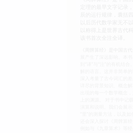
定理的最早文字记录，
辰的运行规律，囊括
以后历代数学家无不
以称得上是世界古代
该书首次全注全译。
《周髀算经》是中国古代
展产生了深远影响。本书
到“译”与“注”的有机
解的语言。这并非简单的
深入考量了古今词汇的差
详尽的背景知识、概念解
出现的每一个数学概念，如
上的渊源。 对于书中记
演算和说明。我们会展示
“里”的测量方法，以及
还会深入探讨《周髀算经
例如与《九章算术》等经