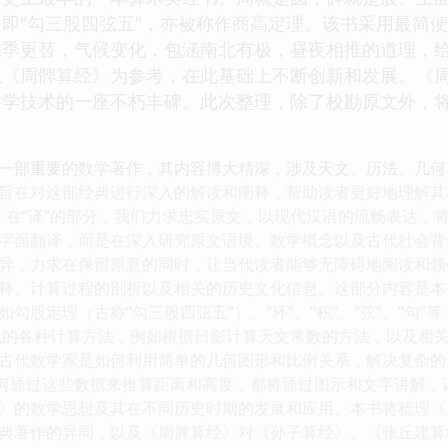
即"勾三股四弦五"，亦被称作商高定理。该书采用最简
四季更替，气候变化，包涵南北有极，昼夜相推的道理，
以《周髀算经》为参考，在此基础上不断创新和发展。《
科学技术的一座不朽丰碑。此次整理，除了校勘原文外，
一部重要的数学著作，其内容博大精深，涉及天文、历法、几何
旨在对这部经典进行深入的解读和阐释，帮助读者更好地理解其
结合。在“译”的部分，我们力求忠实原文，以现代汉语的流畅表达
字面翻译，而是在深入研究原文语境、数学概念以及古代社会背
异，力求在保留原意的同时，让当代读者能够无障碍地阅读和领会
释、计算过程的剖析以及相关的历史文化信息。这部分内容是本
勾股定理（古称“勾三股四弦五”）、“环”、“积”、“弦”、“句
载的各种计算方法，例如根据日影计算天文常数的方法，以及相
古代数学家是如何利用简单的几何图形和比例关系，解决复杂的
如何通过这些数据来推算距离和高度，都将通过图示和文字讲解，
》的数学思想及其在不同历史时期的发展和应用。本书将梳理《
典著作的异同，以及《周髀算经》对《孙子算经》、《张丘建算