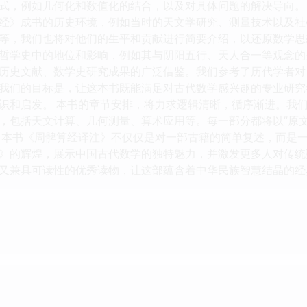
式，例如几何化和数值化的结合，以及对具体问题的解决导向。
经》成书的历史环境，例如当时的天文学研究、测量技术以及社
等，我们也将对他们的生平和贡献进行简要介绍，以还原数学思
哲学史中的地位和影响，例如其与阴阳五行、天人合一等观念的
历史文献、数学史研究成果的广泛借鉴。我们参考了历代学者对
我们的目标是，让这本书既能满足对古代数学感兴趣的专业研究
识和启发。 本书的章节安排，将力求逻辑清晰，循序渐进。我
，包括天文计算、几何测量、算术应用等。每一部分都将以“原
，本书《周髀算经译注》不仅仅是对一部古籍的简单复述，而是
》的辉煌，展示中国古代数学的独特魅力，并激发更多人对传统
又兼具可读性的优秀读物，让这部蕴含着中华民族智慧结晶的经