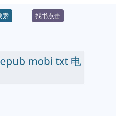
搜索
找书点击
ub mobi txt 电