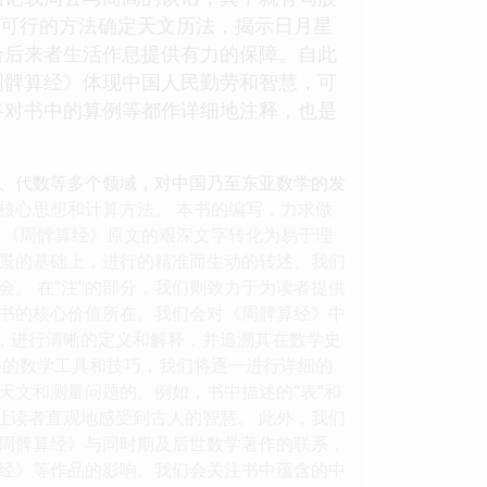
便可行的方法确定天文历法，揭示日月星
给后来者生活作息提供有力的保障。自此
周髀算经》体现中国人民勤劳和智慧，可
将对书中的算例等都作详细地注释，也是
、代数等多个领域，对中国乃至东亚数学的发
核心思想和计算方法。 本书的编写，力求做
，将《周髀算经》原文的艰深文字转化为易于理
景的基础上，进行的精准而生动的转述。我们
。 在“注”的部分，我们则致力于为读者提供
书的核心价值所在。我们会对《周髀算经》中
”等，进行清晰的定义和解释，并追溯其在数学史
关的数学工具和技巧，我们将逐一进行详细的
天文和测量问题的。例如，书中描述的“表”和
让读者直观地感受到古人的智慧。 此外，我们
周髀算经》与同时期及后世数学著作的联系，
经》等作品的影响。我们会关注书中蕴含的中