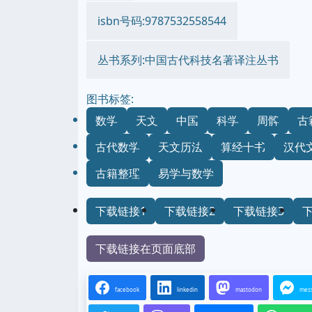
isbn号码:9787532558544
丛书系列:中国古代科技名著译注丛书
图书标签:
数学
天文
中国
科学
周髀
古
古代数学
天文历法
算经十书
汉代
古籍整理
易学与数学
下载链接1
下载链接2
下载链接3
下载链接在页面底部
facebook
linkedin
mastodon
mes