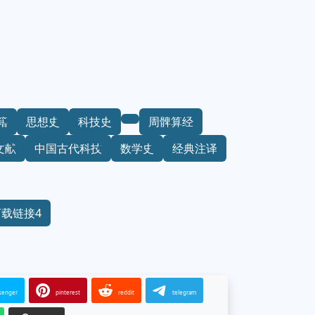
籍
思想史
科技史
周髀算经
文献
中国古代科技
数学史
经典注译
下载链接4
senger
pinterest
reddit
telegram