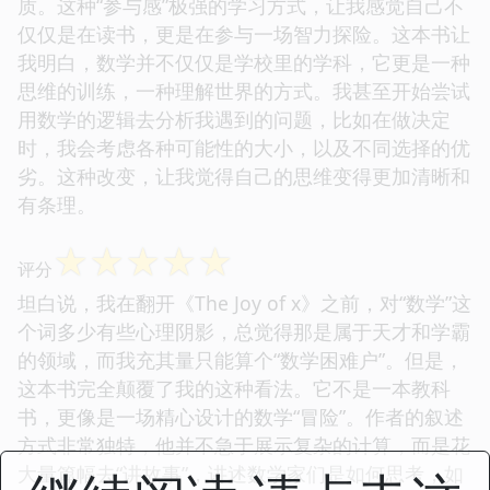
质。这种“参与感”极强的学习方式，让我感觉自己不
仅仅是在读书，更是在参与一场智力探险。这本书让
我明白，数学并不仅仅是学校里的学科，它更是一种
思维的训练，一种理解世界的方式。我甚至开始尝试
用数学的逻辑去分析我遇到的问题，比如在做决定
时，我会考虑各种可能性的大小，以及不同选择的优
劣。这种改变，让我觉得自己的思维变得更加清晰和
有条理。
☆
☆
☆
☆
☆
评分
坦白说，我在翻开《The Joy of x》之前，对“数学”这
个词多少有些心理阴影，总觉得那是属于天才和学霸
的领域，而我充其量只能算个“数学困难户”。但是，
这本书完全颠覆了我的这种看法。它不是一本教科
书，更像是一场精心设计的数学“冒险”。作者的叙述
方式非常独特，他并不急于展示复杂的计算，而是花
大量篇幅去“讲故事”，讲述数学家们是如何思考，如