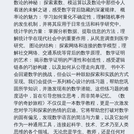
数论的神秘： 探索素数、模运算以及数论中那些令人
着迷的未解之谜，感受数字背后隐藏的深邃规律。 概
率论的魅力： 学习如何量化不确定性，理解随机事件
的发生机制，并将其应用于日常生活和科学研究中。
统计学的力量： 掌握分析数据、提取信息的方法，理
解统计学在现代社会中的重要作用，从民意调查到医学
研究。 图论的结构： 探索网络和连接的数学模型，理
解社交网络、交通系统等背后的数学原理。 数学证明
的艺术： 揭示数学证明的严谨性和创造性，感受逻辑
链条的巧妙构建，以及如何从公理走向真理。 书中不
会回避数学的挑战，但会以一种鼓励探索和实践的方式
呈现。我们会提供一系列精心设计的练习题，帮助您巩
固所学知识，并激发现有的数学潜能。这些练习题的难
度适中，旨在引导您独立思考，而非简单记忆。 《数
学的奇妙旅程》不仅仅是一本数学教程，更是一次激发
您对学习和探索的热情的启迪。它将帮助您打破对数学
的固有偏见，发现数学语言的简洁与力量，以及它如何
作为一种通用工具，连接起科学、技术、艺术乃至人类
思维的各个领域。 无论您是学生、教师，还是任何对