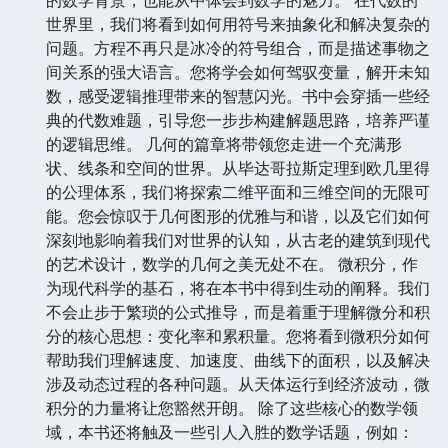
世界里，我们将看到如何用符号来抽象化和解决复杂的
问题。方程不再只是冰冷的符号组合，而是描述事物之
间关系的强大语言。您将学会如何驾驭变量，解开未知
数，感受逻辑推理带来的智慧闪光。书中会穿插一些经
典的代数难题，引导您一步步构建解题思路，培养严谨
的逻辑思维。 几何的篇章将带领您走进一个充满形
状、线条和空间的世界。从毕达哥拉斯定理到欧几里得
的公理体系，我们将探索二维平面和三维空间的无限可
能。您会惊叹于几何图形的优雅与和谐，以及它们如何
深刻地影响着我们对世界的认知，从古老的建筑到现代
的艺术设计，数学的几何之美无处不在。 微积分，作
为现代科学的基石，将在本书中得到生动的阐释。我们
不会止步于繁琐的公式推导，而是着重于理解微分和积
分的核心思想：变化率和累积量。您将看到微积分如何
帮助我们理解速度、加速度、曲线下的面积，以及解决
涉及动态过程的各种问题。从天体运行到经济波动，微
积分的力量将让您豁然开朗。 除了这些核心的数学领
域，本书还将触及一些引人入胜的数学话题，例如：