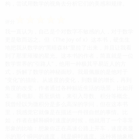
构，尝试用数学的视角去分析它们的美感和规律。
☆
☆
☆
☆
☆
评分
我一直认为，自己是个对数字不敏感的人，对于数学
更是敬而远之。但《The Joy of x》这本书，硬生生
地把我从数学的“黑暗森林”里拉了出来，并且让我看
到了那里璀璨的星光。这本书的作者，简直就是一位
数学世界的“引路人”，他用一种极其平易近人的方
式，拆解了数学的神秘面纱。我最佩服的是他对于
“变化”的描绘。从速度的变化，到数量的增长，再到
角度的改变，作者通过各种贴近生活的场景，比如开
车、看电影、甚至烘焙，来引入导数、积分等概念。
我曾经以为微积分是多么高深的学问，但在这本书
里，我感觉它就像是在描述一件很自然的事情。比
如，作者在解释瞬时速度的时候，他就用了一个非常
形象的比喻：想象你正在高速公路上开车，速度表显
示的那个瞬间的速度，就是瞬时速度。这种将抽象概