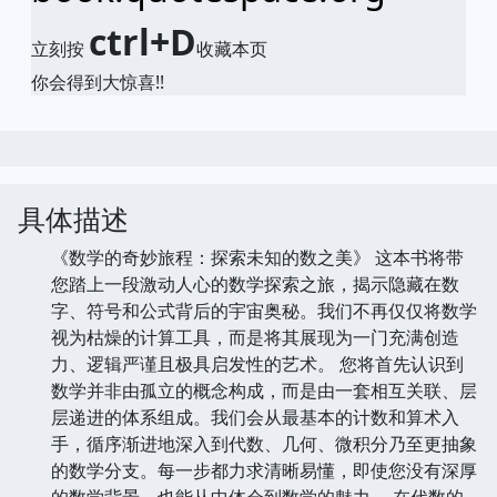
ctrl+D
立刻按
收藏本页
你会得到大惊喜!!
具体描述
《数学的奇妙旅程：探索未知的数之美》 这本书将带
您踏上一段激动人心的数学探索之旅，揭示隐藏在数
字、符号和公式背后的宇宙奥秘。我们不再仅仅将数学
视为枯燥的计算工具，而是将其展现为一门充满创造
力、逻辑严谨且极具启发性的艺术。 您将首先认识到
数学并非由孤立的概念构成，而是由一套相互关联、层
层递进的体系组成。我们会从最基本的计数和算术入
手，循序渐进地深入到代数、几何、微积分乃至更抽象
的数学分支。每一步都力求清晰易懂，即使您没有深厚
的数学背景，也能从中体会到数学的魅力。 在代数的