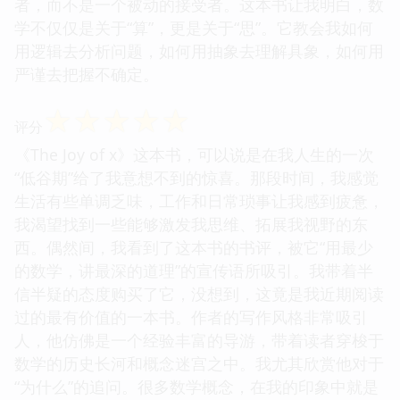
者，而不是一个被动的接受者。这本书让我明白，数
学不仅仅是关于“算”，更是关于“思”。它教会我如何
用逻辑去分析问题，如何用抽象去理解具象，如何用
严谨去把握不确定。
☆
☆
☆
☆
☆
评分
《The Joy of x》这本书，可以说是在我人生的一次
“低谷期”给了我意想不到的惊喜。那段时间，我感觉
生活有些单调乏味，工作和日常琐事让我感到疲惫，
我渴望找到一些能够激发我思维、拓展我视野的东
西。偶然间，我看到了这本书的书评，被它“用最少
的数学，讲最深的道理”的宣传语所吸引。我带着半
信半疑的态度购买了它，没想到，这竟是我近期阅读
过的最有价值的一本书。作者的写作风格非常吸引
人，他仿佛是一个经验丰富的导游，带着读者穿梭于
数学的历史长河和概念迷宫之中。我尤其欣赏他对于
“为什么”的追问。很多数学概念，在我的印象中就是