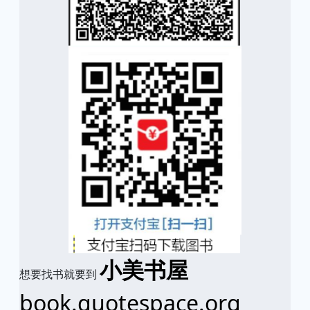
小美书屋
想要找书就要到
book.quotespace.org