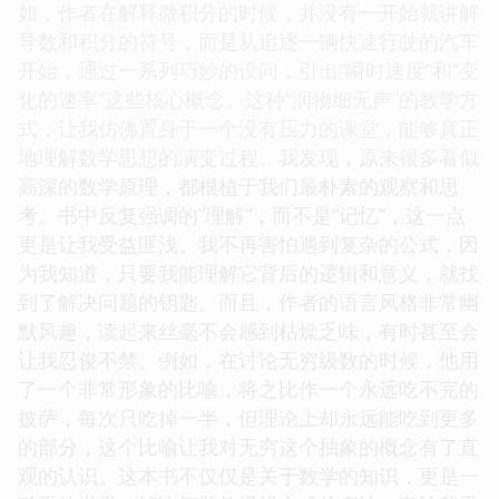
如，作者在解释微积分的时候，并没有一开始就讲解
导数和积分的符号，而是从追逐一辆快速行驶的汽车
开始，通过一系列巧妙的设问，引出“瞬时速度”和“变
化的速率”这些核心概念。这种“润物细无声”的教学方
式，让我仿佛置身于一个没有压力的课堂，能够真正
地理解数学思想的演变过程。我发现，原来很多看似
高深的数学原理，都根植于我们最朴素的观察和思
考。书中反复强调的“理解”，而不是“记忆”，这一点
更是让我受益匪浅。我不再害怕遇到复杂的公式，因
为我知道，只要我能理解它背后的逻辑和意义，就找
到了解决问题的钥匙。而且，作者的语言风格非常幽
默风趣，读起来丝毫不会感到枯燥乏味，有时甚至会
让我忍俊不禁。例如，在讨论无穷级数的时候，他用
了一个非常形象的比喻，将之比作一个永远吃不完的
披萨，每次只吃掉一半，但理论上却永远能吃到更多
的部分，这个比喻让我对无穷这个抽象的概念有了直
观的认识。这本书不仅仅是关于数学的知识，更是一