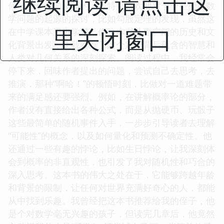
继续阅读 请点击这
何一步步走向发现的。我特别喜欢他对于一些经典数
学问题的起源的探讨，比如勾股定理的发现，虽然这
里关闭窗口
在中学课本里也学过，但这本书从更广阔的历史和文
化背景出发，让我看到了这个定理背后蕴含的智慧和
人类对几何关系的深刻探索。阅读过程中，我经常会
停下来，回味作者提出的问题，尝试自己去思考，去
推演，那种“啊哈！”的顿悟时刻，比做对一道难题带
来的满足感还要强烈。例如，在讲解概率论的部分，
作者没有直接给出各种公式，而是从抛硬币、玩骰子
这些最简单的随机事件入手，一步步引导读者去理解
“可能性”的概念，以及如何量化和预测不确定性。他
还通过一些有趣的悖论，比如生日悖论，让我深刻体
会到概率的非直观性，也引发了我对随机性和巧合的
深入思考。这本书的伟大之处在于，它能够跨越年龄
和背景的限制，让任何对世界充满好奇心的人，都能
从中找到乐趣。我曾经把这本书推荐给我的侄子，他
是个对数学毫无兴趣的孩子，但读完几章后，他竟然