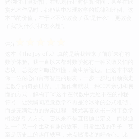
购物时计算折扣，在规划行程时估算时间，甚至在欣
赏艺术作品时，都能从中发现数学的规律和比例。这
本书的价值，在于它不仅教会了我“是什么”，更教会
了我“为什么”和“怎么想”。
☆
☆
☆
☆
☆
评分
这本《The Joy of x》真的是给我带来了前所未有的
数学体验。我一直以来都对数学抱有一种又敬又怕的
态度，总觉得它晦涩难懂，离生活遥远。但这本书就
像一位耐心而富有智慧的朋友，一步一步地引领我走
进数学的奇妙世界。开篇作者就以一种非常亲切和易
懂的方式，解构了“x”这个在代数中无处不在的神秘
符号，让我瞬间感觉数学不再是冷冰冰的公式堆砌，
而是充满活力的探索过程。我尤其喜欢书中对于数学
概念的引入方式，它从来不是直接抛出定义，而是通
过一个又一个生动有趣的故事、日常生活的例子，甚
至是历史上的趣闻轶事，来点燃读者的好奇心。比