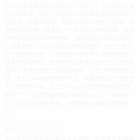
念与具体体验相结合的方式，让我一下子就理解了微
积分的本质。而且，作者的语言风格非常幽默风趣，
读起来一点都不枯燥。他会在讲解过程中，穿插一些
有趣的数学梗，或者是一些关于数学家的轶事。我记
得在讲到“圆周率π”的时候，他用了很大篇幅去讲述
人类是如何一点点地逼近π的精确值的，这个过程充
满了坚持和智慧，让我对这个数字有了更深的敬意。
这本书让我明白，数学不仅仅是冰冷的公式，它同样
充满了人类的创造力和探索精神。它是一种思维的工
具，更是一种理解世界的方式。我甚至开始主动去思
考一些数学问题，比如“为什么这个东西的形状是这
样的？”，“这个数据变化的规律是什么？”。这种改
变，让我觉得非常奇妙，仿佛我的大脑被重新激活
了。
☆
☆
☆
☆
☆
评分
我一直对数学抱着一种复杂的感情，既羡慕它能够解