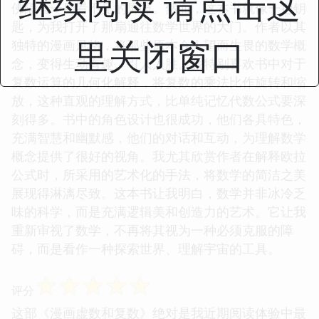
继续阅读 请点击这
佛隔着一层看不见的屏障。然而，这本书就像一把钥
匙，为我打开了那扇通往数学世界的大门。作者以其
里关闭窗口
独特的漫画风格，将那些原本令人望而生畏的数学概
念，变得生动有趣、引人入胜。我特别喜欢书中对于
复数运算的几何化解释，将复数的乘法比作旋转和缩
放，这种直观的理解方式，比单纯记忆代数公式要深
刻得多。书中的角色设计也很成功，他们各具特色，
充满智慧和幽默感，他们的对话和互动，为理解数学
概念提供了很好的视角。我尤其欣赏作者在解释欧拉
公式时，所采用的艺术化的手法，将数学的简洁之美
展现得淋漓尽致。这本书让我明白，数学并非冰冷乏
味的科学，而是充满逻辑美和创造力的艺术。它让我
重新审视了数学，不再将其视为一种必须克服的障
碍，而是看作一种探索世界、理解宇宙的工具。
☆
☆
☆
☆
☆
评分
这部《漫画虚数和复数》绝对是我近期阅读体验中最