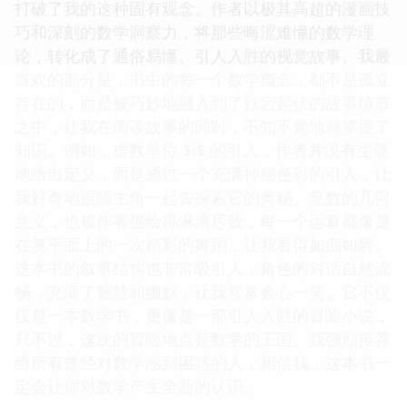
打破了我的这种固有观念。作者以极其高超的漫画技
巧和深刻的数学洞察力，将那些晦涩难懂的数学理
论，转化成了通俗易懂、引人入胜的视觉故事。我最
喜欢的部分是，书中的每一个数学概念，都不是孤立
存在的，而是被巧妙地融入到了跌宕起伏的故事情节
之中，让我在阅读故事的同时，不知不觉地就掌握了
知识。例如，虚数单位 $i$ 的引入，作者并没有生硬
地给出定义，而是通过一个充满神秘色彩的引入，让
我好奇地跟随主角一起去探索它的奥秘。复数的几何
意义，也被作者描绘得淋漓尽致，每一个运算都像是
在复平面上的一次精彩的舞蹈，让我看得如痴如醉。
这本书的叙事结构也非常吸引人，角色的对话自然流
畅，充满了智慧和幽默，让我常常会心一笑。它不仅
仅是一本数学书，更像是一部引人入胜的冒险小说，
只不过，这次的冒险地点是数学的王国。我强烈推荐
给所有曾经对数学感到困惑的人，相信我，这本书一
定会让你对数学产生全新的认识。