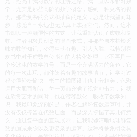
光，照亮了我对数学的理解之路。我一直以来都对数
学，尤其是那些高阶的数学概念，感到一种莫名的畏
惧。那些复杂的公式和抽象的定义，总是让我望而却
步，感觉自己永远也无法真正掌握它们。然而，这本
书却以一种颠覆性的方式，让我重新认识了虚数和复
数。作者用极具创意的漫画形式，将那些原本枯燥乏
味的数学知识，变得生动有趣、引人入胜。我特别喜
欢书中对于虚数单位 $i$ 的人格化处理，它不再是一
个冷冰冰的数学符号，而是一个充满活力的角色，它
的每一次出现，都伴随着有趣的故事情节，让学习过
程变得轻松愉快。书中的插图设计也十分精美，色彩
运用大胆而和谐，每一页都充满了视觉冲击力，让我
在欣赏艺术的同时，也在潜移默化中吸收了数学知
识。我最印象深刻的是，作者在解释复数运算时，并
没有仅仅停留在代数层面，而是深入挖掘了其几何意
义，通过复平面的直观展示，让我能够清晰地理解复
数的加减乘除以及更复杂的运算。这种将抽象概念具
象化的方式，是我以往从未体验过的。这本书让我深