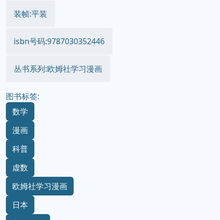
装帧:平装
isbn号码:9787030352446
丛书系列:欧姆社学习漫画
图书标签:
数学
漫画
科普
虚数
欧姆社学习漫画
日本