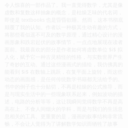
令人惊喜的一部作品了。我一直觉得数学，尤其是像
虚数和复数这样抽象的概念，是枯燥乏味的代名词，
即使是 textbooks 也是昏昏欲睡。然而，这本书彻底
颠覆了我的认知。作者以一种极其生动有趣的方式，
将那些看似遥不可及的数学原理，通过精心设计的漫
画形象和跌宕起伏的故事情节，一点点地展现在读者
面前。我最喜欢的部分是作者如何将虚数单位 $i$ 拟
人化，赋予它一种古灵精怪的性格，与实数世界产生
了奇妙的互动。通过这些漫画式的描绘，我仿佛真的
能看到 $i$ 在数轴上跳跃，在复平面上旋转，而这些
动态的画面感，是任何传统数学书籍都无法给予的。
书中的例子也十分贴切，不再是枯燥的公式推导，而
是与现实生活中的一些现象联系起来，例如波动的描
述，电路的分析等等，这让我瞬间觉得数学不再是高
高在上、不食人间烟火的学科，而是与我们的生活息
息相关的工具。更重要的是，漫画的叙事结构非常流
畅，不会让人觉得为了讲解数学知识而牺牲了故事