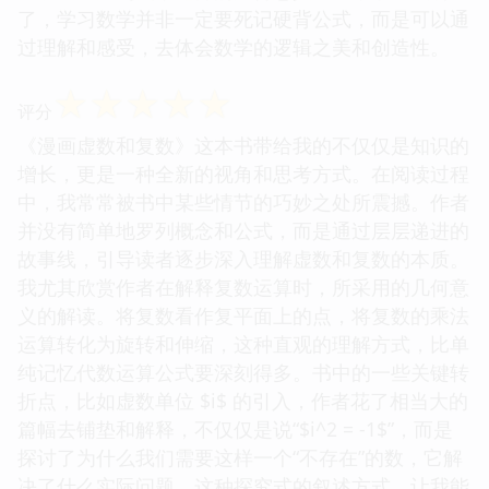
了，学习数学并非一定要死记硬背公式，而是可以通
过理解和感受，去体会数学的逻辑之美和创造性。
☆
☆
☆
☆
☆
评分
《漫画虚数和复数》这本书带给我的不仅仅是知识的
增长，更是一种全新的视角和思考方式。在阅读过程
中，我常常被书中某些情节的巧妙之处所震撼。作者
并没有简单地罗列概念和公式，而是通过层层递进的
故事线，引导读者逐步深入理解虚数和复数的本质。
我尤其欣赏作者在解释复数运算时，所采用的几何意
义的解读。将复数看作复平面上的点，将复数的乘法
运算转化为旋转和伸缩，这种直观的理解方式，比单
纯记忆代数运算公式要深刻得多。书中的一些关键转
折点，比如虚数单位 $i$ 的引入，作者花了相当大的
篇幅去铺垫和解释，不仅仅是说“$i^2 = -1$”，而是
探讨了为什么我们需要这样一个“不存在”的数，它解
决了什么实际问题。这种探究式的叙述方式，让我能