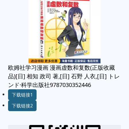
欧姆社学习漫画 漫画虚数和复数(正版收藏
品)[日] 相知 政司 著,[日] 石野 人衣,[日] トレ
ンド·科学出版社9787030352446
下载链接1
下载链接2