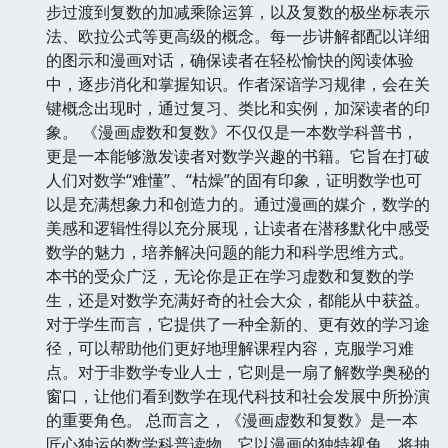
步过渡到复数的加减乘除运算，以及复数的极坐标表示
法、欧拉公式等更高级的概念。每一步讲解都配以详细
的图示和漫画对话，确保读者在轻松愉快的阅读体验
中，逐步消化和掌握知识。作者深谙学习规律，会在关
键概念出现时，通过复习、类比和实例，加深读者的印
象。 《漫画虚数和复数》不仅仅是一本数学科普书，
更是一本能够激发读者对数学兴趣的书籍。它旨在打破
人们对数学“难懂”、“枯燥”的固有印象，证明数学也可
以是充满想象力和创造力的。通过漫画的媒介，数学的
美感和逻辑性得以充分展现，让读者在潜移默化中感受
数学的魅力，培养解决问题的能力和科学思维方式。
本书的受众广泛，无论你是正在学习虚数和复数的学
生，还是对数学充满好奇的社会大众，都能从中获益。
对于学生而言，它提供了一种全新的、更有效的学习途
径，可以帮助他们更好地理解课程内容，克服学习难
点。对于非数学专业人士，它则是一扇了解数学奥秘的
窗口，让他们看到数学在现代科技和社会发展中所扮演
的重要角色。 总而言之，《漫画虚数和复数》是一本
匠心独运的数学科普读物，它以漫画的独特视角，将抽