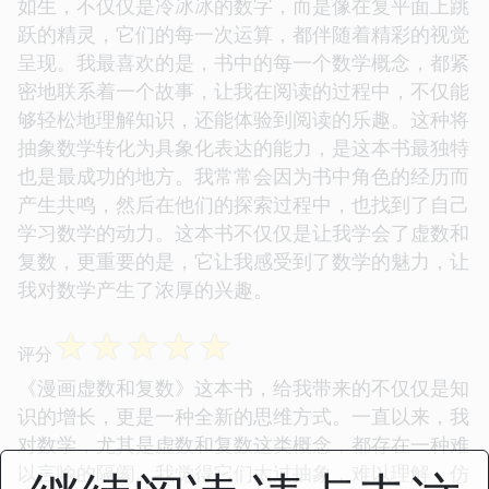
如生，不仅仅是冷冰冰的数字，而是像在复平面上跳
跃的精灵，它们的每一次运算，都伴随着精彩的视觉
呈现。我最喜欢的是，书中的每一个数学概念，都紧
密地联系着一个故事，让我在阅读的过程中，不仅能
够轻松地理解知识，还能体验到阅读的乐趣。这种将
抽象数学转化为具象化表达的能力，是这本书最独特
也是最成功的地方。我常常会因为书中角色的经历而
产生共鸣，然后在他们的探索过程中，也找到了自己
学习数学的动力。这本书不仅仅是让我学会了虚数和
复数，更重要的是，它让我感受到了数学的魅力，让
我对数学产生了浓厚的兴趣。
☆
☆
☆
☆
☆
评分
《漫画虚数和复数》这本书，给我带来的不仅仅是知
识的增长，更是一种全新的思维方式。一直以来，我
对数学，尤其是虚数和复数这类概念，都存在一种难
以言喻的隔阂。我觉得它们太过抽象，难以理解，仿