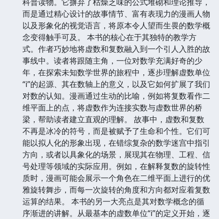
科普读物。它摒弃了枯燥乏味的公式堆砌和理论推导，
而是通过精心设计的故事情节、富有表现力的漫画人物
以及形象化的视觉语言，将原本令人望而生畏的数学概
念变得触手可及。 本书的核心在于其独特的教学方
式。作者巧妙地将虚数和复数融入到一个引人入胜的故
事线中。读者将跟随主角，一位对数学充满好奇的少
年，在探索未知数学世界的旅程中，逐步理解虚数单位
“i”的起源、其在数轴上的意义，以及它如何扩展了我们
对数的认知。漫画通过生动的比喻，例如将复数看作二
维平面上的点，将虚数作为连接实数与虚数世界的桥
梁，帮助读者建立直观的理解。 故事中，虚数和复数
不再是冰冷的符号，而是被赋予了生命和个性。它们可
能以拟人化的形象出现，在错综复杂的数学迷宫中指引
方向，或者以具象化的场景，展现其在物理、工程、信
号处理等领域的实际应用。例如，在解释复数的旋转性
质时，漫画可能会展示一个角色在二维平面上进行的优
雅旋转舞步，而每一次旋转的角度和方向都对应着复数
运算的结果。 本书的另一大亮点是其对数学概念的循
序渐进的讲解。从最基本的虚数单位“i”的定义开始，逐