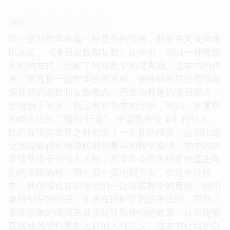
☆
☆
☆
☆
☆
评分
我一直对数学有着一种复杂的情感，既敬畏又觉得难
以亲近。《漫画虚数和复数》这本书，却以一种意想
不到的方式，化解了我对数学的疏离感。这本书的作
者，简直是一位数学的魔术师，他能够将那些看似高
深莫测的虚数和复数概念，用生动有趣的漫画形式，
变得触手可及。我最喜欢书中的比喻，例如，将复数
的概念比作二维的“行走”，将虚数单位 $i$ 的引入，
比作在现实世界之外创造了一个新的维度，这些比喻
让我能够轻松地理解那些复杂的数学原理。书中的故
事情节也十分引人入胜，我常常会因为想要知道主角
们的冒险旅程，而一页一页地翻下去，在这个过程
中，我仿佛也在跟随他们一起探索数学的奥秘。我印
象特别深刻的是，作者在讲解复数的乘法时，用到了
非常形象的画面来展示旋转和伸缩的效果，让我能够
直观地感受到复数运算的几何意义。这本书让我明白