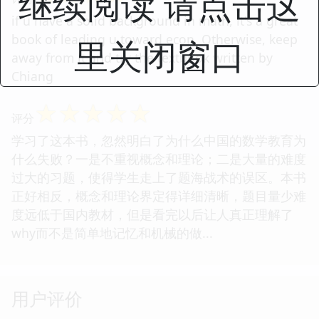
继续阅读 请点击这
if u have a solid background in math, it's a great
book of leading u toward econ. Otherwise, keep
里关闭窗口
away from it and try the textbook written by
Chiang
☆
☆
☆
☆
☆
评分
学习了这本书，忽然明白了为什么中国的数学教育为
什么失败？一是不重视概念和理论；二是大量的难度
过大的习题，使得学生走上了题海战术的误区。本书
正好相反，概念和理论界定得详细清晰，题目量少难
度远低于国内教材，但是看完以后让人真正理解了
why而不是简单地记忆和机械的做...
用户评价