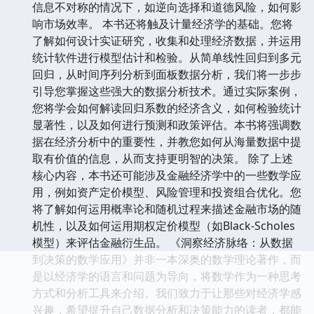
信息不对称的情况下，如逆向选择和道德风险，如何影
响市场效率。 本书还将触及计量经济学的基础。您将
了解如何设计实证研究，收集和处理经济数据，并运用
统计软件进行模型估计和检验。从简单线性回归到多元
回归，从时间序列分析到面板数据分析，我们将一步步
引导您掌握这些强大的数据分析技术。通过实际案例，
您将学会如何解读回归系数的经济含义，如何检验统计
显著性，以及如何进行预测和政策评估。本书将强调数
据在经济分析中的重要性，并教您如何从海量数据中提
取有价值的信息，从而支持更明智的决策。 除了上述
核心内容，本书还可能涉及金融经济学中的一些数学应
用，例如资产定价模型、风险管理和投资组合优化。您
将了解如何运用概率论和随机过程来描述金融市场的随
机性，以及如何运用期权定价模型（如Black-Scholes
模型）来评估金融衍生品。 《洞察经济脉络：从数据
到决策的数学应用》并非一本深奥的数学理论著作，而
是以经济学的语言和问题为导向，将数学作为一种思考
方式和分析工具来介绍。我们致力于让那些对经济学感
兴趣，希望提升自己数据分析和决策能力的读者，都能