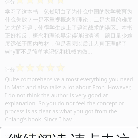
评分
学习了这本书，忽然明白了为什么中国的数学教育为
什么失败？一是不重视概念和理论；二是大量的难度
过大的习题，使得学生走上了题海战术的误区。本书
正好相反，概念和理论界定得详细清晰，题目量少难
度远低于国内教材，但是看完以后让人真正理解了
why而不是简单地记忆和机械的做...
☆
☆
☆
☆
☆
评分
Quite comprehensive almost everything you need
in Math and also talks a lot about Econ. However,
I do not think the author is very good at
explanation. So you do not feel the concept or
process is as clear as what you got from the
Chiang's book. Since I hav...
☆
☆
☆
☆
☆
评分