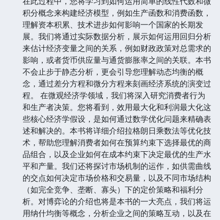
在此过程中，您将学习到如何运用简单的线性代数和微
积分概念来构建经济模型，例如生产函数和消费函数，
理解资本积累、技术进步如何影响一个国家的长期发
展。我们将通过实际数据分析，展示如何运用回归分析
来估计经济变量之间的关系，例如财政政策对总需求的
影响，或者货币供应量与通货膨胀率之间的关联。本书
不会止步于静态分析，更会引导您理解动态均衡的概
念，通过差分方程和微分方程来刻画经济系统的演变过
程。 在微观经济学领域，我们将深入研究消费者行为
和生产者决策。您将看到，效用最大化和利润最大化这
些核心经济学假设，是如何通过数学优化问题来精确表
述和解决的。本书将详细介绍拉格朗日乘数法等优化技
术，帮助您理解消费者如何在预算约束下选择最优的商
品组合，以及企业如何在成本约束下决定最优的生产水
平和产量。我们还将探讨市场机制的运作，如供需曲线
的交点如何决定市场价格和交易量，以及不同市场结构
（如完全竞争、垄断、寡头）下的定价策略和福利分
析。对博弈论的介绍也将是本书的一大亮点，我们将运
用纳什均衡等概念，分析企业之间的策略互动，以及在