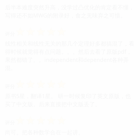
后半本难度突然升高，没学过凸优化的肯定看不懂，
写得还不如MWG的附录好，食之无味弃之可惜。
☆
☆
☆
☆
☆
评分
线性相关和线性无关的那几个定理好多都搞混了，看
得时候就觉得有点问题。。。然后去看了原版pdf，
果然都错了。。independent和dependent各种弄
混。
☆
☆
☆
☆
☆
评分
原书5星，翻译1星。 研一时候复印了英文原版，也
买了中文版。后来直接把中文版丢了。
☆
☆
☆
☆
☆
评分
尚可。把各种数学合在一起讲。