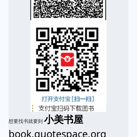
小美书屋
想要找书就要到
book.quotespace.org