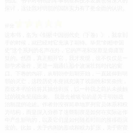
挑战。书中对明朝的军事制度和技术发展也有深入的
探讨，这让我对明朝的国防实力有了更全面的认识。
☆
☆
☆
☆
☆
评分
这本书，名为《剑桥中国明代史（下卷）》，我拿到
手的时候，就已经对它充满了期待。毕竟“剑桥中国
史”这个系列的名声在外，它的严谨和深度是毋庸置
疑的。然而，真正翻开它，我才发现，这不仅仅是一
部学术著作，更是一扇通往那个波澜壮阔时代的窗
口。下卷的内容，从明朝中后期开始，一直延伸到明
朝的灭亡，这段历史本身就充满了戏剧性和复杂性，
而这本书恰恰将其抽丝剥茧，以一种我之前从未接触
过的视角呈现出来。 我最先被吸引的是关于明朝政
治制度的论述。作者并没有简单地罗列官员体系和权
力结构，而是深入分析了这些制度是如何在实际运作
中产生影响的，以及它们是如何随着时间的推移而演
变的。比如，关于内阁的形成和权力扩张，关于宦官