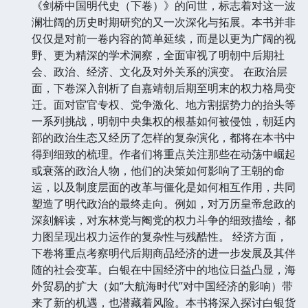
《剑桥中国明代史（下卷）》的问世，标志着对这一波
澜壮阔的历史时期研究的又一次深化与拓展。本书并非
仅仅是对前一卷内容的简单延续，而是以更为广阔的视
野、更为精深的学术洞察，全面审视了明朝中后期社
会、政治、经济、文化及对外关系的演变。 在政治层
面，下卷深入剖析了自嘉靖朝后期至明末的权力格局变
迁。面对宦官专权、党争激化、地方割据势力的抬头等
一系列挑战，明朝中央集权的根基如何被侵蚀，朝廷内
部的政治生态又经历了怎样的复杂演化，都将在本书中
得到细致的梳理。作者们将重点关注那些在动荡中崛起
或衰落的政治人物，他们的决策如何影响了王朝的命
运，以及制度层面的改革与僵化是如何相互作用，共同
塑造了明代政治的最终走向。例如，对万历皇帝怠政的
深刻解读，对东林党与阉党的权力斗争的细致描绘，都
力图呈现出权力运作的复杂性与残酷性。 经济方面，
下卷将重点考察明代后期商品经济的进一步发展及其伴
随的社会变革。白银在中国经济中的地位日益凸显，海
外贸易的扩大（如“大航海时代”对中国经济的影响）带
来了新的机遇，也潜藏着风险。本书将深入探讨白银货