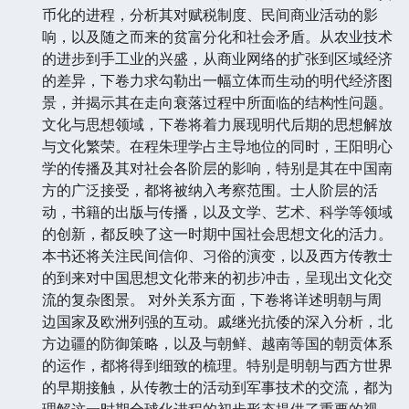
币化的进程，分析其对赋税制度、民间商业活动的影
响，以及随之而来的贫富分化和社会矛盾。从农业技术
的进步到手工业的兴盛，从商业网络的扩张到区域经济
的差异，下卷力求勾勒出一幅立体而生动的明代经济图
景，并揭示其在走向衰落过程中所面临的结构性问题。
文化与思想领域，下卷将着力展现明代后期的思想解放
与文化繁荣。在程朱理学占主导地位的同时，王阳明心
学的传播及其对社会各阶层的影响，特别是其在中国南
方的广泛接受，都将被纳入考察范围。士人阶层的活
动，书籍的出版与传播，以及文学、艺术、科学等领域
的创新，都反映了这一时期中国社会思想文化的活力。
本书还将关注民间信仰、习俗的演变，以及西方传教士
的到来对中国思想文化带来的初步冲击，呈现出文化交
流的复杂图景。 对外关系方面，下卷将详述明朝与周
边国家及欧洲列强的互动。戚继光抗倭的深入分析，北
方边疆的防御策略，以及与朝鲜、越南等国的朝贡体系
的运作，都将得到细致的梳理。特别是明朝与西方世界
的早期接触，从传教士的活动到军事技术的交流，都为
理解这一时期全球化进程的初步形态提供了重要的视