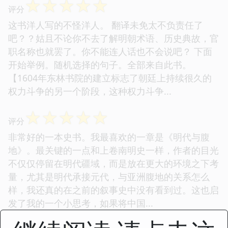
☆
☆
☆
☆
☆
评分
这书洋人写的不怪洋人。 翻译未免太不负责任了
吧？？姑且不论你不去了解明朝术语、历史典故，官
职名称也就罢了。你不能连人话也不会说吧？ 下面
开始举例。随机选择的句子。全部来自此书。
【1604年东林书院的建立标志了朝廷上持续很久的
权力斗争的另一个阶段，这种权力斗争...
☆
☆
☆
☆
☆
评分
非常好的一本史书。我最喜欢的一章是《明代与腹
地》。最关键的一点和上卷南明史一样，作者的目光
不仅仅停留在明代疆域，而是放在更大的环境之下考
量，尤其是明代承接元代，与亚洲腹地的关系怎么
样，我还真的在之前的叙事史中没有看到过。这也启
发了我的一个小思考，如果将中国...