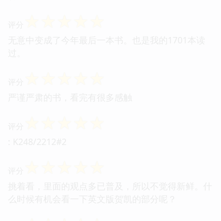
☆
☆
☆
☆
☆
评分
无意中变成了今年最后一本书。也是我的1701本读
过。
☆
☆
☆
☆
☆
评分
严谨严肃的书，看完有很多感触
☆
☆
☆
☆
☆
评分
: K248/2212#2
☆
☆
☆
☆
☆
评分
挑着看，里面的观点多已普及，所以不觉得新鲜。什
么时候有机会看一下英文版贺凯的部分呢？