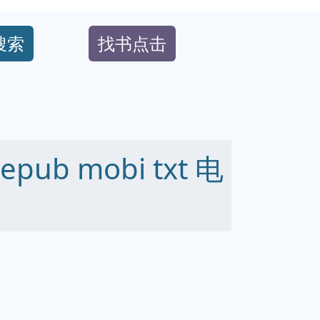
搜索
找书点击
ub mobi txt 电