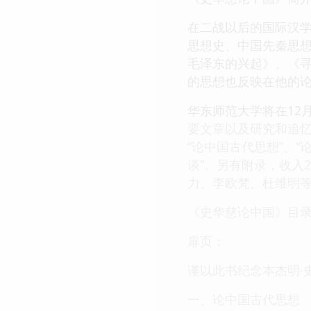
在二战以后的国际汉
思想史、中国先秦思想
毛泽东的兴起》、《寻
的思想也反映在他的
华东师范大学将在12
要文章以及研究和追忆
“论中国古代思想”、
谈”。另有附录，收入
力、李欧梵、杜维明
《史华慈论中国》目
扉页：
谨以此书纪念本杰明·
一、论中国古代思想