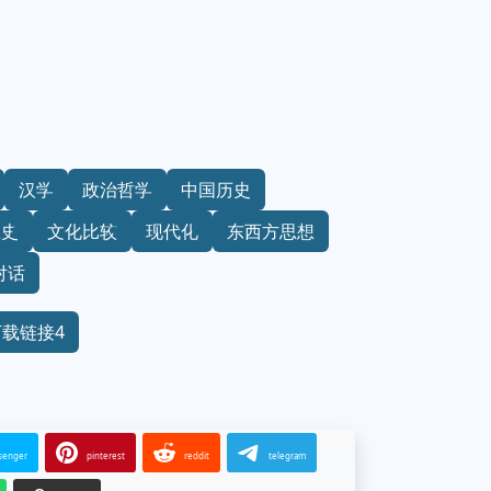
汉学
政治哲学
中国历史
想史
文化比较
现代化
东西方思想
对话
下载链接4
senger
pinterest
reddit
telegram