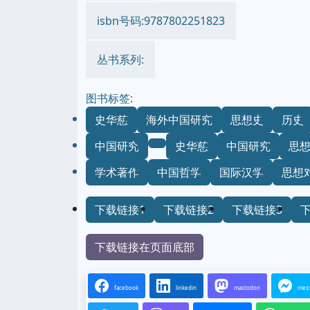
isbn号码:9787802251823
丛书系列:
图书标签:
史华慈
海外中国研究
思想史
历史
中国研究
史华慈
中国研究
思
学术著作
中国哲学
国际汉学
思想
下载链接1
下载链接2
下载链接3
下载链接在页面底部
facebook
linkedin
mastodon
mes