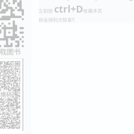
ctrl+D
立刻按
收藏本页
你会得到大惊喜!!