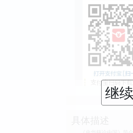
继续
具体描述
《史华慈论中国》简