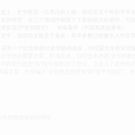
学史上，史华慈是一位杰出的人物，他在近五十年的学术
史的研究，在三个领域内都留下了影响较大的着作，可以
求富强∶严复和西方》。另有着作《中国和其他事务》、
论文中，这些论文散见于各处，其中多数已经被引入中文
月召开一个纪念和研讨史华慈的会议，许纪霖先生和宋宏
史华慈的重要文章，即成此书，以纪念本杰明·史华慈教授
“论中西现代思想”和“论中国政治”三部分。又收入了史华慈
28篇文章，分部编入“史华慈思想研究”和“生平与追忆”
等。
录
史华慈教授诞辰90周年