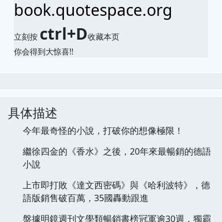
book.quotespace.org
ctrl+D
立刻按
收藏本页
你会得到大惊喜!!
具体描述
今年最奇怪的小說，打破你的想像極限！
繼徐四金的《香水》之後，20年來最暢銷的德語
小說
上市即打敗《達文西密碼》與《哈利波特》，德
語版銷售破百萬，35國轟動跟進
盤據明鏡週刊文學類暢銷書榜冠軍逾30週，獨霸