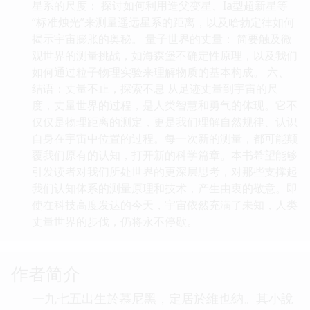
星系的尺度： 探讨如何利用造父变星、Ia型超新星等
“标准烛光”来测量遥远星系的距离，以及哈勃定律如何
揭示宇宙膨胀的奥秘。 量子世界的丈量： 简要触及微
观世界的测量挑战，如海森堡不确定性原理，以及我们
如何通过粒子物理实验来理解物质的基本构成。 六、
结语：丈量不止，探索不息 从足迹丈量到宇宙的尺
度，丈量世界的过程，是人类智慧和勇气的体现。它不
仅仅是物理距离的测定，更是我们理解自然规律、认识
自身在宇宙中位置的过程。每一次新的测量，都可能颠
覆我们原有的认知，打开新的科学篇章。本书希望能够
引发读者对我们所处世界的更深层思考，对那些支撑起
我们认知体系的测量原理和技术，产生由衷的敬意。即
使在科技高度发达的今天，宇宙依然充满了未知，人类
丈量世界的步伐，仍将永不停歇。
作者简介
一九七五出生於慕尼黑，定居於維也納。其小說