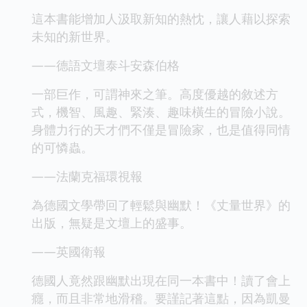
這本書能增加人汲取新知的熱忱，讓人藉以探索
未知的新世界。
——德語文壇泰斗安森伯格
一部巨作，可謂神來之筆。高度優越的敘述方
式，機智、風趣、緊湊、趣味橫生的冒險小說。
身體力行的天才們不僅是冒險家，也是值得同情
的可憐蟲。
——法蘭克福環視報
為德國文學帶回了輕鬆與幽默！《丈量世界》的
出版，無疑是文壇上的盛事。
——英國衛報
德國人竟然跟幽默出現在同一本書中！讀了會上
癮，而且非常地滑稽。要謹記著這點，因為凱曼