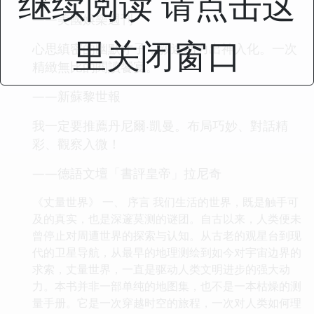
继续阅读 请点击这
——美國娛樂週刊
里关闭窗口
心思縝密的幽默才子，敘述功力出神入化。一次
精緻無比的閱讀饗宴。
——新蘇黎世報
我一定要推薦丹尼爾‧凱曼。布局巧妙、對話精
彩、觀察入微！
——德語文壇「書評皇帝」拉尼奇
《丈量世界》 一、 序言 我们生活的世界，既是触手可
及的真实，也是深邃莫测的谜团。自古以来，人类便未
曾停止对周遭世界的探索与认知。从古老的观星台到现
代的卫星导航，从最早的地理测绘到如今对宇宙边界的
求索，丈量世界，一直是驱动人类文明进步的强大动
力。本书并非一部单纯的地图集，也不是一本枯燥的测
量手册。它是一次穿越时空的旅程，一次对人类如何理