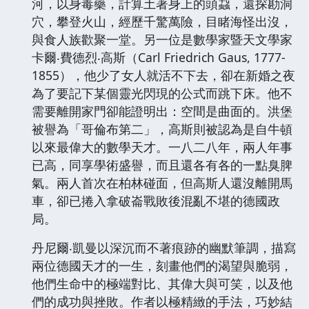
河，以身毒藥，計算土著身上的頭蝨，還探勘洞
穴，攀登火山，經歷千驚萬險，目睹海怪出沒，
與食人族歡聚一堂。另一位是數學家暨天文學家
卡爾‧費德烈‧高斯（Carl Friedrich Gaus, 1777-
1855），他少了女人就活不下去，卻在新婚之夜
為了要記下某個靈光閃現的公式而跳下床。他不
需要離開家門卻能證明出：空間是曲面的。洪堡
被譽為「哥倫布第二」，高斯則被認為是自牛頓
以來最偉大的數學天才。一八二八年，兩人年事
已高，同享學術盛譽，而且還各有各的一點臭脾
氣。兩人首次在柏林碰面，但高斯人還沒離開馬
車，卻已捲入拿破崙戰敗後混亂不堪的德國政
局。
丹尼爾‧凱曼以深沉而不著痕跡的幽默筆調，描寫
兩位德國天才的一生，刻畫他們的渴望與脆弱，
他們生命中的極端對比、其偉大與可笑，以及他
們的成功與挫敗。作者以極精緻的手法，巧妙結