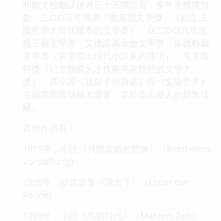
和散文被翻譯超過三十五國語言，多年來獲獎無
數：二○○五年獲頒「憨第德文學獎」（紀念法
國哲學大師伏爾泰的文學獎）。在二○○六年連
獲三個文學獎：艾德諾基金會文學獎、多德勒爾
文學獎（表揚傑出現代小說家的獎項）、克萊斯
特獎（紀念德國天才作家克萊斯特的文學大
獎）。其小說《我與卡明斯基》與《丈量世界》
在國際間獲得極大迴響，並締造出傲人的銷售佳
績。
其他作品有：
1997年，小說《貝爾宏姆的想像》（Beerholms
Vorstellung）
1998年，短篇故事《陽光下》（Unter der
Sonne）
1999年，小說《馬勒時代》（Mahlers Zeit）