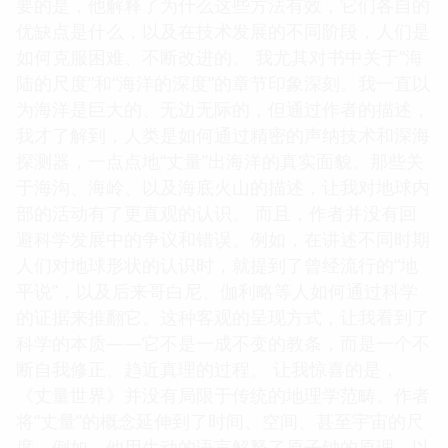
要的是，他解释了为什么这些方法有效，它们各自的
优缺点是什么，以及在技术发展的不同阶段，人们是
如何克服困难、不断改进的。 我尤其对书中关于“海
陆的尺度”和“海洋的深度”的章节印象深刻。我一直以
为海洋是巨大的、无边无际的，但通过作者的描述，
我才了解到，人类是如何通过精密的声纳技术和深海
探测器，一点点地“丈量”出海洋的真实面貌。那些关
于海沟、海岭、以及海底火山的描述，让我对地球内
部的活动有了更直观的认识。 而且，作者并没有回
避科学发展中的争议和错误。例如，在讲述不同时期
人们对地球形状的认识时，就提到了曾经流行的“地
平说”，以及后来哥白尼、伽利略等人如何通过科学
的证据来推翻它。这种客观的呈现方式，让我看到了
科学的本质——它不是一成不变的教条，而是一个不
断自我修正、趋近真理的过程。 让我惊喜的是，
《丈量世界》并没有局限于传统的地理学范畴。作者
将“丈量”的概念延伸到了时间、空间、甚至宇宙的尺
度。例如，他用生动的语言解释了原子钟的原理，以