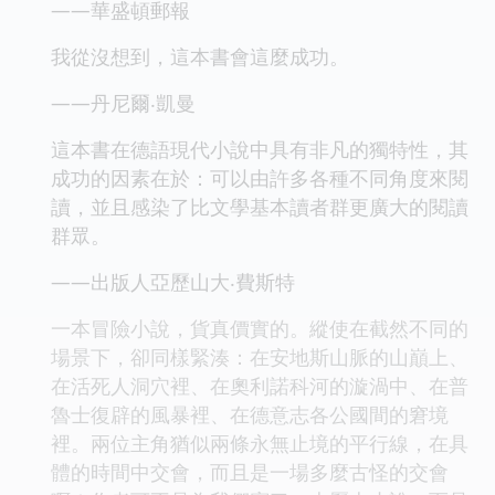
——華盛頓郵報
我從沒想到，這本書會這麼成功。
——丹尼爾‧凱曼
這本書在德語現代小說中具有非凡的獨特性，其
成功的因素在於：可以由許多各種不同角度來閱
讀，並且感染了比文學基本讀者群更廣大的閱讀
群眾。
——出版人亞歷山大‧費斯特
一本冒險小說，貨真價實的。縱使在截然不同的
場景下，卻同樣緊湊：在安地斯山脈的山巔上、
在活死人洞穴裡、在奧利諾科河的漩渦中、在普
魯士復辟的風暴裡、在德意志各公國間的窘境
裡。兩位主角猶似兩條永無止境的平行線，在具
體的時間中交會，而且是一場多麼古怪的交會