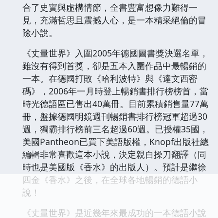
合了史實與虛構情節，全書豐富想像力難得一
見，充滿哲思且震撼人心，是一本精采絕倫的冒
險小說。
《丈量世界》入圍2005年德國圖書獎決選名單，
雖沒有得到首獎，卻是五本入圍作品中最暢銷的
一本。在德國打敗《哈利波特》與《達文西密
碼》，2006年一月時登上暢銷書排行榜榜首，當
時光德語區已售出40萬冊。目前累積銷售量77萬
冊，盤據德國明鏡週刊暢銷書排行榜冠軍超過30
週，獨霸排行榜前三名超過60週。已授權35國，
美國Pantheon已買下美語版權，Knopf出版社總
編輯非常喜歡這本小說，決定親自操刀翻譯（同
時也是美國版《香水》的出版人）。預計是繼徐
四金《香水》之後，在全球各地暢銷的德語小
說！
《丈量世界》是近幾年來最成功的一本德語小說