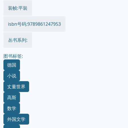
装帧:平裝
isbn号码:9789861247953
丛书系列:
图书标签:
德国
小说
丈量世界
高斯
数学
外国文学