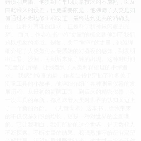
错误和局限。他提到了早期测量技术的不成熟，以及
由此带来的误差，但更重要的是，他强调了人类是如
何通过不断地修正和改进，最终达到更高的精确度
的。这种对真理的追求，正是科学精神最闪耀的光
辉。 而且，作者在书中将“丈量”的概念延伸到了我们
难以想象的领域。例如，关于“时间”的丈量，他就详
细介绍了人类如何从最原始的对昼夜的感知，到发明
出日晷、沙漏，再到后来原子钟的出现。这种对时间
“丈量”的历程，让我看到了人类对精确度的不懈追
求。 我感到惊喜的是，作者在书中穿插了许多关于
测量工具的小故事。他详细介绍了各种测量仪器的发
展历程，从最初的简陋工具，到后来的精密仪器，每
一次工具的革新，都意味着人类对世界的认知又迈上
了一个新的台阶。 《丈量世界》这本书，给我带来
的不仅仅是知识的增长，更是一种对世界的全新理
解。它让我明白，我们所处的这个世界，是无数代人
不断探索、不断丈量的结果。我强烈推荐给所有渴望
了解世界、渴望拓展视野的读者，这本书一定会让你