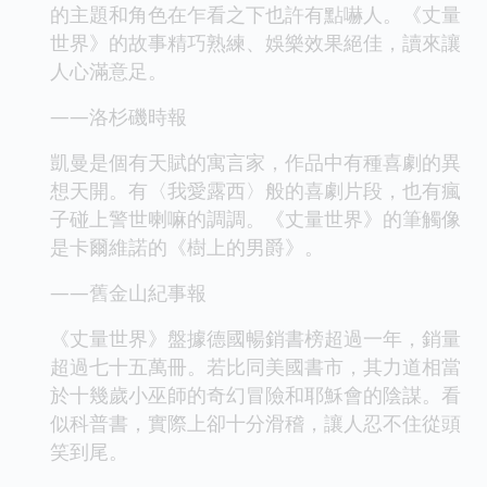
的主題和角色在乍看之下也許有點嚇人。《丈量
世界》的故事精巧熟練、娛樂效果絕佳，讀來讓
人心滿意足。
——洛杉磯時報
凱曼是個有天賦的寓言家，作品中有種喜劇的異
想天開。有〈我愛露西〉般的喜劇片段，也有瘋
子碰上警世喇嘛的調調。《丈量世界》的筆觸像
是卡爾維諾的《樹上的男爵》。
——舊金山紀事報
《丈量世界》盤據德國暢銷書榜超過一年，銷量
超過七十五萬冊。若比同美國書市，其力道相當
於十幾歲小巫師的奇幻冒險和耶穌會的陰謀。看
似科普書，實際上卻十分滑稽，讓人忍不住從頭
笑到尾。