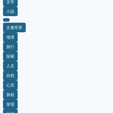
文学
小說
丈量世界
地理
旅行
探索
人文
自然
心灵
旅程
发现