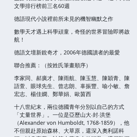
文學排行榜前三名60週
德語現代小說裡前所未見的機智幽默之作
數學天才遇上科學頑童，奇怪的世界冒險即將啟
航！
德語文壇新銳奇才，2006年德國讀者的最愛
聯合推薦：（按姓氏筆畫順序）
李家同、郝廣才、陳雨航、陳玉慧、陳穎青、陳
語萱、眼球先生、曾志朗、辜振豐、喻小敏、詹
宏志、楊佳嫻、鄭華娟、歐茵西
十八世紀末，兩位德國青年分別以自己的方式
「丈量世界」。一位是亞歷山大‧封‧洪堡
（Alexander von Humboldt, 1768-1859），他
不但親赴原始森林、大草原，還深入奧利諾科