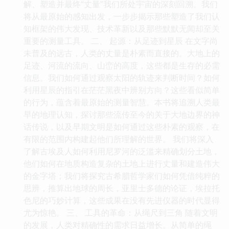
解、塑造并最终“丈量”我们所处宇宙的深刻回溯。我们
将从最原始的感知出发，一步步揭示那些塑造了我们认
知框架的伟大发现、技术革新以及那些默默无闻却至关
重要的测量工具。 二、 起源：从足迹到星辰 在文字尚
未普及的远古，人类的丈量是朴素而直接的。大地上的
足迹、河流的流向、山峦的高度，这些都是生存的必需
信息。我们如何通过观察太阳的轨迹来判断时间？如何
利用星辰的指引在茫茫黑夜中辨别方向？这些看似简单
的行为，蕴含着最原始的测量智慧。本书将追溯人类最
早的地理认知，探讨那些流传至今的关于大地边界的神
话传说，以及早期文明是如何通过这些朴素的观察，在
有限的范围内构建起他们所理解的世界。 我们将深入
了解古埃及人如何利用尼罗河的泛滥来精确划分土地，
他们如何在地质构造复杂的土地上进行丈量和建造伟大
的金字塔；我们将探究古希腊哲学家们如何凭借纯粹的
思辨，推算出地球的周长，亚里士多德的论证，埃拉托
色尼的巧妙计算，这些成果在没有先进仪器的时代显得
尤为惊艳。 三、 工具的革命：从绳尺到三角 随着文明
的发展，人类对精确性的需求日益增长。从简单的绳