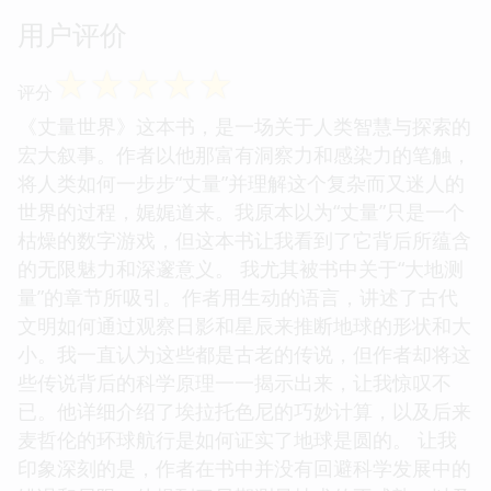
用户评价
☆
☆
☆
☆
☆
评分
《丈量世界》这本书，是一场关于人类智慧与探索的
宏大叙事。作者以他那富有洞察力和感染力的笔触，
将人类如何一步步“丈量”并理解这个复杂而又迷人的
世界的过程，娓娓道来。我原本以为“丈量”只是一个
枯燥的数字游戏，但这本书让我看到了它背后所蕴含
的无限魅力和深邃意义。 我尤其被书中关于“大地测
量”的章节所吸引。作者用生动的语言，讲述了古代
文明如何通过观察日影和星辰来推断地球的形状和大
小。我一直认为这些都是古老的传说，但作者却将这
些传说背后的科学原理一一揭示出来，让我惊叹不
已。他详细介绍了埃拉托色尼的巧妙计算，以及后来
麦哲伦的环球航行是如何证实了地球是圆的。 让我
印象深刻的是，作者在书中并没有回避科学发展中的