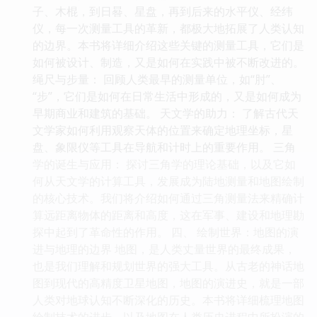
子、木棍，到日晷、星盘，再到后来的水平仪、经纬
仪，每一次测量工具的革新，都极大地拓展了人类认知
的边界。本书将详细介绍这些关键的测量工具，它们是
如何被设计、制造，又是如何在实践中被不断改进的。
绳尺与步量： 回顾人类最早的测量单位，如“肘”、
“步”，它们是如何在日常生活中形成的，又是如何成为
早期商业和建筑的基础。 天文学的助力： 了解古代天
文学家如何利用观察天体的位置来确定地理坐标，星
盘、象限仪等工具在导航和计时上的重要作用。 三角
学的诞生与应用： 探讨三角学的理论基础，以及它如
何从天文学的计算工具，发展成为陆地测量和地图绘制
的核心技术。我们将介绍如何通过三角测量法来精确计
算远距离物体的距离和高度，这在军事、建设和地理勘
探中起到了革命性的作用。 四、 绘制世界：地图的演
进与地理的边界 地图，是人类丈量世界的最终成果，
也是我们理解和规划世界的强大工具。从古老的神话地
图到现代的高精度卫星地图，地图的演进史，就是一部
人类对地球认知不断深化的历史。本书将详细梳理地图
绘制技术的进步，以及地图在人类历史进程中所扮演的