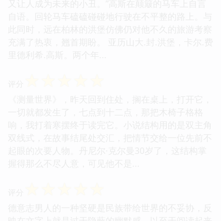
又让人成为未来的小丑。”高斯在颠簸的马车上自言
自语。回轮马车磕磕碰碰地行驶在不平整的路上。与
此同时，远在柏林的洪堡仿佛仍对他不久的旅游考察
充满了热衷，翘首期盼。 亚历山大.封.洪堡，卡尔.费
里德利希.高斯。两个年...
☆
☆
☆
☆
☆
评分
《测量世界》，昨天回到住处，搁在桌上，打开它，
一切就都发生了，七点到十二点，那把木椅子格格
响，我打着寒摆终于读完它。小说结构用的是双主角
双线式，在故事结尾处交汇，把情节交给一位先前不
起眼的次要人物。丹尼尔·克尔曼30岁了，这结构掌
握得那么不尽人意，可见他不是...
☆
☆
☆
☆
☆
评分
德意志男人的一种坚硬是民族带给世界的不妥协，反
映在文字上就是过于隐蔽的幽默感，以至于阅读起来