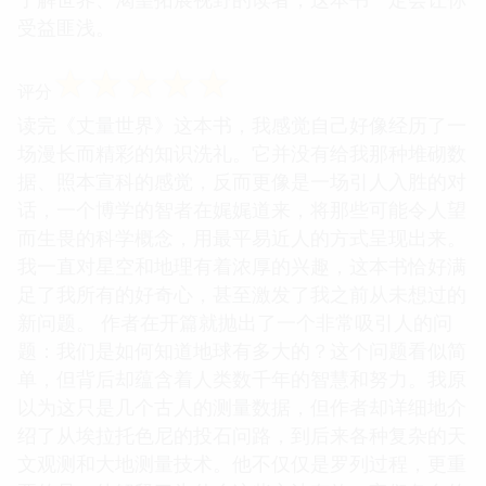
受益匪浅。
☆
☆
☆
☆
☆
评分
读完《丈量世界》这本书，我感觉自己好像经历了一
场漫长而精彩的知识洗礼。它并没有给我那种堆砌数
据、照本宣科的感觉，反而更像是一场引人入胜的对
话，一个博学的智者在娓娓道来，将那些可能令人望
而生畏的科学概念，用最平易近人的方式呈现出来。
我一直对星空和地理有着浓厚的兴趣，这本书恰好满
足了我所有的好奇心，甚至激发了我之前从未想过的
新问题。 作者在开篇就抛出了一个非常吸引人的问
题：我们是如何知道地球有多大的？这个问题看似简
单，但背后却蕴含着人类数千年的智慧和努力。我原
以为这只是几个古人的测量数据，但作者却详细地介
绍了从埃拉托色尼的投石问路，到后来各种复杂的天
文观测和大地测量技术。他不仅仅是罗列过程，更重