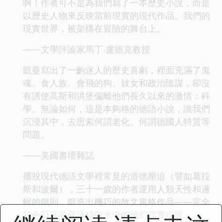
啊！作者可不是為我們寫了一本歷史小說，而是
以歷史人物來反映當前現實的現代作品。我們的
現實世界，被架構在冒險的舞台上。
——文學評論家馬丁‧盧德克教授
凱曼寫出了一齣迷人的歷史喜劇，裡面充滿了鬼
魂、食人族、會飛的狗、妓女和政治陰謀，卻沒
有誘使高斯和洪堡偏離他們長久以來的激情：科
學。無論如何，這是本夠格的德語小說，讓我們
沉浸其中，去思索何謂老化、何謂德國人特質等
問題。
——美國書壇雜誌
擺脫現代德語文學裡常見的道德壓迫（譬如葛拉
斯和波爾），三十一歲的作者運用人類天性和邏
輯的鐵則，鍛造出機巧的散文風格作品——完全
符合日耳曼嚴謹精確水準的魔幻寫實小說。