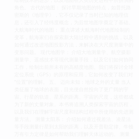
角色。 古代的地图： 探讨早期地图的特点，如普托路
密斯的《地理学》，它不仅记录了当时已知的地理信
息，还引入了经纬度概念，为后世地图学奠定了基础。
大航海时代的地图： 重点讲述大航海时代地图绘制的
变革，航海家们在探索新大陆过程中遇到的挑战，以及
如何通过改进地图投影方法，来解决在大尺度测量中的
变形问题。 现代地图学： 介绍大地测量学、航空摄影
测量学、遥感技术等现代测量手段，以及它们如何协同
工作，绘制出前所未有的高精度地图。我们将探讨全球
定位系统（GPS）的原理和应用，它如何改变了我们对
“位置”的理解。 五、 迈向未知：地球之外的丈量 当人
类征服了地球的表面，目光便自然投向了更广阔的宇
宙。行星的轨道、星系的距离、宇宙的尺度，这些都成
为了新的丈量对象。本书将追溯人类探索宇宙的历程，
以及我们在理解宇宙尺度和结构过程中所使用的先进测
量方法。 测量太阳系： 介绍如何通过视差法、凌星法
等手段测量行星到太阳的距离，以及开普勒定律、牛顿
万有引力定律是如何帮助我们理解天体运动的。 测量