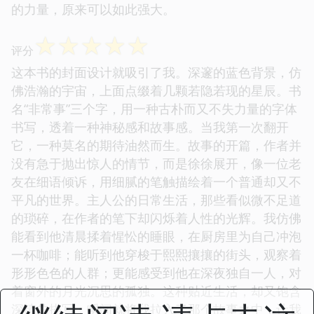
的力量，原来可以如此强大。
☆
☆
☆
☆
☆
评分
这本书的封面设计就吸引了我。深邃的蓝色背景，仿
佛浩瀚的宇宙，上面点缀着几颗若隐若现的星辰。书
名“非常事”三个字，用一种古朴而又不失力量的字体
书写，透着一种神秘感和故事感。当我第一次翻开
它，一种莫名的期待油然而生。故事的开篇，作者并
没有急于抛出惊人的情节，而是徐徐展开，像一位老
友在细语倾诉，用细腻的笔触描绘着一个普通却又不
平凡的世界。主人公的日常生活，那些看似微不足道
的琐碎，在作者的笔下却闪烁着人性的光辉。我仿佛
能看到他清晨揉着惺忪的睡眼，在厨房里为自己冲泡
一杯咖啡；能听到他穿梭于熙熙攘攘的街头，观察着
形形色色的人群；更能感受到他在深夜独自一人，对
着窗外的月光沉思的孤独。这种贴近生活，却又饱含
深情的描写，瞬间就将我拉入了那个故事之中，让我