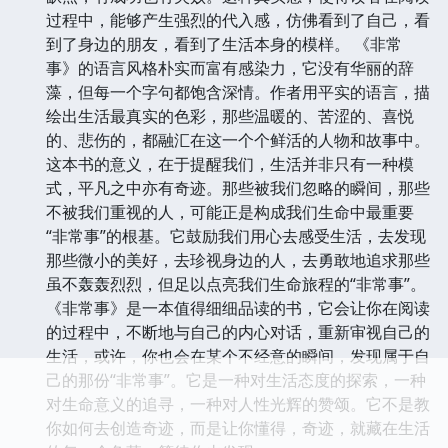
过程中，能够产生强烈的代入感，仿佛看到了自己，看
到了身边的朋友，看到了生活本身的模样。 《非常
事》的语言风格朴实而富有感染力，它没有华丽的辞
藻，但每一个字句都饱含深情。作者用平实的语言，描
绘出生活最真实的色彩，那些温暖的、苦涩的、喜悦
的、悲伤的，都融汇在这一个个鲜活的人物和故事中。
这本书的意义，在于提醒我们，生活并非只有一种模
式，平凡之中亦有奇迹。那些被我们忽略的瞬间，那些
不被我们重视的人，可能正是构成我们生命中最重要
“非常事”的根基。它鼓励我们用心去感受生活，去发现
那些微小的美好，去珍视身边的人，去勇敢地追求那些
虽不轰轰烈烈，但足以点亮我们生命旅程的“非常事”。
《非常事》是一本值得细细品读的书，它会让你在阅读
的过程中，不断地与自己的内心对话，重新审视自己的
生活，或许，你也会在某个不经意的瞬间，发现属于自
己的那份“非常事”。它是一种对生活态度的探索，一种
对生命意义的追寻，一种对人性光辉的赞颂。它不是教
你如何去创造奇迹，而是让你懂得，奇迹，就藏在生活