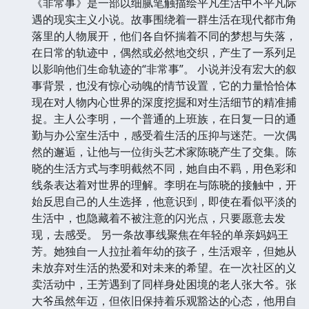
《非常事》是一部以细腻笔触描绘平凡生活中不平凡际
遇的现实主义小说。故事围绕着一群生活在现代都市角
落里的人物展开，他们各自怀揣着不同的梦想与失落，
在日常的轨迹中，偶然或必然地交织，产生了一系列足
以影响他们生命轨迹的“非常事”。 小说并没有宏大的叙
事背景，也没有惊心动魄的情节设置，它的力量恰恰体
现在对人物内心世界的深度挖掘和对生活细节的精准捕
捉。主人公李明，一个普通的上班族，在日复一日的通
勤与办公室生活中，感受着生活的压抑与迷茫。一次偶
然的邂逅，让他与一位街头艺术家陈晓产生了交集。陈
晓的生活方式与李明截然不同，她自由不羁，用色彩和
线条表达着对世界的理解。李明在与陈晓的接触中，开
始反思自己的人生选择，他意识到，即使在看似平淡的
生活中，也隐藏着不被注意的闪光点，只要愿意去发
现，去感受。 另一条故事线聚焦在年轻的单亲妈妈王
芳。她独自一人拉扯着年幼的孩子，生活艰辛，但她从
未放弃对生活的热爱和对未来的希望。在一次社区的义
卖活动中，王芳遇到了同样身处困境的老人张大爷。张
大爷虽然年迈，但依旧保持着乐观豁达的心态，他用自