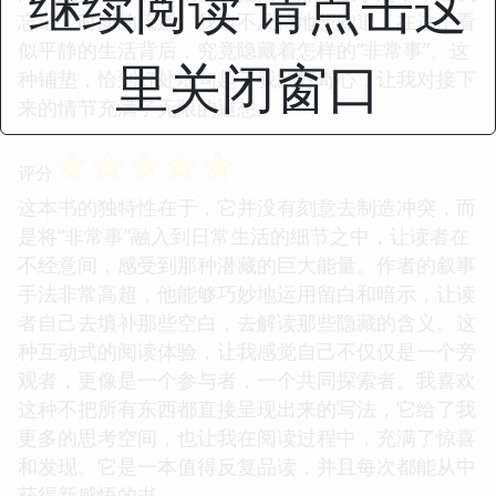
继续阅读 请点击这
忘记了时间的流逝。我迫不及待地想知道，在这个看
似平静的生活背后，究竟隐藏着怎样的“非常事”。这
里关闭窗口
种铺垫，恰到好处地勾起了我的好奇心，让我对接下
来的情节充满了无限的遐想。
☆
☆
☆
☆
☆
评分
这本书的独特性在于，它并没有刻意去制造冲突，而
是将“非常事”融入到日常生活的细节之中，让读者在
不经意间，感受到那种潜藏的巨大能量。作者的叙事
手法非常高超，他能够巧妙地运用留白和暗示，让读
者自己去填补那些空白，去解读那些隐藏的含义。这
种互动式的阅读体验，让我感觉自己不仅仅是一个旁
观者，更像是一个参与者，一个共同探索者。我喜欢
这种不把所有东西都直接呈现出来的写法，它给了我
更多的思考空间，也让我在阅读过程中，充满了惊喜
和发现。它是一本值得反复品读，并且每次都能从中
获得新感悟的书。