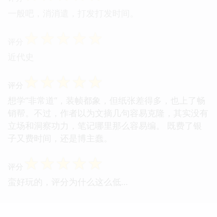
一般吧，消消遣，打发打发时间。
☆
☆
☆
☆
☆
评分
近代史
☆
☆
☆
☆
☆
评分
想学“非常道”，装帧都象，但纸张差得多，也上了畅
销帮。不过，作者以为文摘几句容易克隆，其实没有
立场和洞察功力，笔记哪里那么容易编。 既费了银
子又费时间，还是博主蠢。
☆
☆
☆
☆
☆
评分
蛮好玩的，评分为什么这么低…