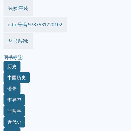
装帧:平装
isbn号码:9787531720102
丛书系列:
图书标签:
历史
中国历史
语录
李异鸣
非常事
近代史