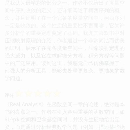
是我认为最精彩的部分之一。作者不仅给出了度量空
间中序列收敛的定义，还详细阐述了柯西序列的概
念，并且证明了在一个完备的度量空间中，柯西序列
一定是收敛的。这个性质的重要性不言而喻，它为许
多分析学的重要定理奠定了基础。我尤其喜欢书中对
压缩映射原理的介绍，作者通过一个非常简洁而优美
的证明，展示了在完备度量空间中，压缩映射定理的
强大威力，以及它在求解微分方程、积分方程等问题
中的广泛应用。读到这里，我感觉自己仿佛掌握了一
件强大的分析工具，能够去处理更复杂、更抽象的数
学问题。
☆
☆
☆
☆
☆
评分
《Real Analysis》在函数空间一章的论述，绝对是本
书的亮点之一。作者在引入各种重要的函数空间，如
$L^p$ 空间和巴拿赫空间时，并没有生硬地给出定
义，而是通过分析经典数学问题（例如，描述某些物