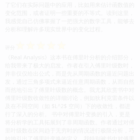
了它们在实际问题中的应用，比如用来估计函数值的
变化范围，或者证明一些重要的不等式。读到这里，
我感觉自己仿佛掌握了一把强大的数学工具，能够去
分析和理解许多现实世界中的变化过程。
☆
☆
☆
☆
☆
评分
《Real Analysis》这本书在傅里叶分析的介绍部分，
给我带来了极大的启发。作者在引入傅里叶级数时，
并非仅仅给出公式，而是先从周期函数的逼近问题出
发，通过三角多项式来逼近任意周期函数，从而自然
而然地引出了傅里叶级数的概念。我尤其欣赏书中对
傅里叶级数收敛性的详细讨论，例如狄利克雷条件以
及在不同空间（如 $L^2$ 空间）下的收敛性，都进
行了深入的分析。 书中对傅里叶变换的引入，更是
将分析学的工具拓展到了非周期函数。作者通过对傅
里叶级数在区间趋于无穷时的情况进行极限分析，巧
妙地引出了傅里叶变换的定义。我特别被书中对傅里