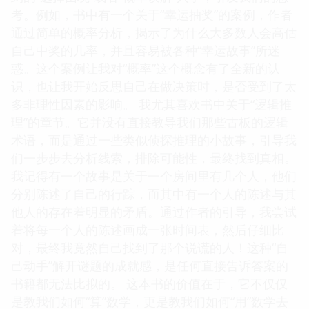
考。例如，书中有一个关于“幸运抽奖”的案例，作者
通过简单的概率分析，揭示了为什么大多数人会高估
自己中奖的几率，并且容易被各种“幸运故事”所迷
惑。这个案例让我对“概率”这个概念有了全新的认
识，也让我开始反思自己在做决策时，是否受到了太
多非理性因素的影响。 我尤其喜欢书中关于“逻辑推
理”的章节。它并没有直接教导我们那些古板的逻辑
术语，而是通过一些类似侦探推理的小故事，引导我
们一步步去分析线索，排除可能性，最终找到真相。
我记得有一个故事是关于一个房间里有几个人，他们
分别陈述了自己的行踪，而其中有一个人的陈述与其
他人的存在着明显的矛盾。通过作者的引导，我尝试
着将每一个人的陈述画成一张时间表，然后仔细比
对，最终我竟然自己找到了那个说谎的人！这种“自
己动手”解开谜题的成就感，是任何直接告诉答案的
书籍都无法比拟的。 这本书的价值在于，它不仅仅
是教我们如何“算”数学，更是教我们如何“用”数学去