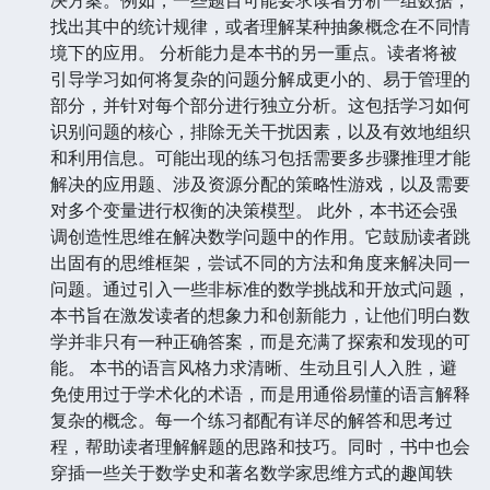
找出其中的统计规律，或者理解某种抽象概念在不同情
境下的应用。 分析能力是本书的另一重点。读者将被
引导学习如何将复杂的问题分解成更小的、易于管理的
部分，并针对每个部分进行独立分析。这包括学习如何
识别问题的核心，排除无关干扰因素，以及有效地组织
和利用信息。可能出现的练习包括需要多步骤推理才能
解决的应用题、涉及资源分配的策略性游戏，以及需要
对多个变量进行权衡的决策模型。 此外，本书还会强
调创造性思维在解决数学问题中的作用。它鼓励读者跳
出固有的思维框架，尝试不同的方法和角度来解决同一
问题。通过引入一些非标准的数学挑战和开放式问题，
本书旨在激发读者的想象力和创新能力，让他们明白数
学并非只有一种正确答案，而是充满了探索和发现的可
能。 本书的语言风格力求清晰、生动且引人入胜，避
免使用过于学术化的术语，而是用通俗易懂的语言解释
复杂的概念。每一个练习都配有详尽的解答和思考过
程，帮助读者理解解题的思路和技巧。同时，书中也会
穿插一些关于数学史和著名数学家思维方式的趣闻轶