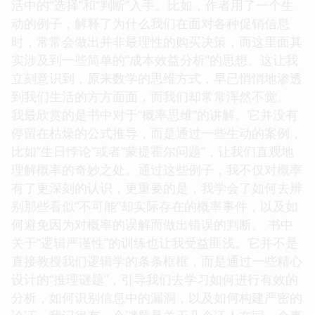
活中的“选择”和“判断”入手。比如，作者用了一个生
动的例子，解释了为什么我们在面对各种促销信息
时，常常会做出并非最理性的购买决策，而这里面其
实涉及到一些简单的“成本效益分析”的思想。这让我
立刻意识到，原来数学的思维方式，早已悄悄地渗透
到我们生活的方方面面，而我们却常常浑然不觉。
我最欣赏的是书中对于“概率思维”的讲解。它并没有
停留在枯燥的公式推导，而是通过一些生动的案例，
比如“生日悖论”或者“蒙提霍尔问题”，让我们直观地
理解概率的奇妙之处。通过这些例子，我不仅对概率
有了更深刻的认识，更重要的是，我学会了如何去辨
别那些看似“不可能”却实际存在的概率事件，以及如
何避免因为对概率的误解而做出错误的判断。 书中
关于“逻辑严谨性”的训练也让我受益匪浅。它并不是
直接教授我们逻辑学的条条框框，而是通过一些精心
设计的“推理谜题”，引导我们去学习如何进行有效的
分析，如何识别信息中的漏洞，以及如何构建严密的