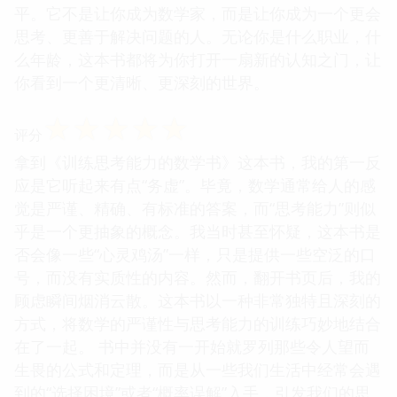
平。它不是让你成为数学家，而是让你成为一个更会
思考、更善于解决问题的人。无论你是什么职业，什
么年龄，这本书都将为你打开一扇新的认知之门，让
你看到一个更清晰、更深刻的世界。
☆
☆
☆
☆
☆
评分
拿到《训练思考能力的数学书》这本书，我的第一反
应是它听起来有点“务虚”。毕竟，数学通常给人的感
觉是严谨、精确、有标准的答案，而“思考能力”则似
乎是一个更抽象的概念。我当时甚至怀疑，这本书是
否会像一些“心灵鸡汤”一样，只是提供一些空泛的口
号，而没有实质性的内容。然而，翻开书页后，我的
顾虑瞬间烟消云散。这本书以一种非常独特且深刻的
方式，将数学的严谨性与思考能力的训练巧妙地结合
在了一起。 书中并没有一开始就罗列那些令人望而
生畏的公式和定理，而是从一些我们生活中经常会遇
到的“选择困境”或者“概率误解”入手，引发我们的思