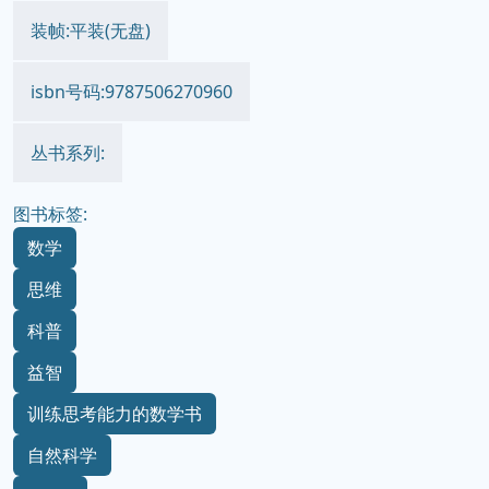
装帧:平装(无盘)
isbn号码:9787506270960
丛书系列:
图书标签:
数学
思维
科普
益智
训练思考能力的数学书
自然科学