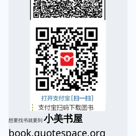
小美书屋
想要找书就要到
book.quotespace.org