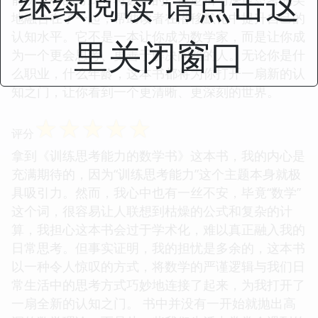
继续阅读 请点击这
地融合在了一起，帮助读者在潜移默化中提升自己的
认知水平。它不是一本让你成为数学家，而是让你成
里关闭窗口
为一个更会思考、更善于解决问题的人。无论你是什
么职业，什么年龄，这本书都将为你打开一扇新的认
知之门，让你看到一个更清晰、更深刻的世界。
☆
☆
☆
☆
☆
评分
拿到《训练思考能力的数学书》这本书，我的内心是
充满期待的，因为“训练思考能力”这个主题本身就极
具吸引力。然而，我心中也有一丝不安，毕竟“数学”
这个词，很容易让人联想到枯燥的公式和复杂的计
算，我担心这本书会过于学术化，难以真正融入我的
日常思考。但事实证明，我的担忧是多余的，这本书
以一种令人惊叹的方式，将数学的严谨逻辑与我们日
常生活中的思考方式巧妙地连接了起来，为我打开了
一扇全新的认知之门。 书中并没有一开始就抛出高