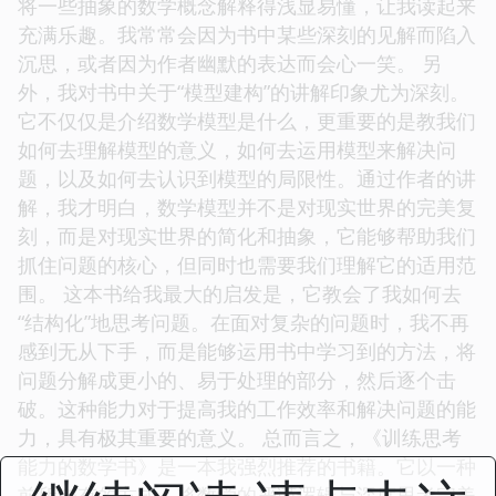
将一些抽象的数学概念解释得浅显易懂，让我读起来
充满乐趣。我常常会因为书中某些深刻的见解而陷入
沉思，或者因为作者幽默的表达而会心一笑。 另
外，我对书中关于“模型建构”的讲解印象尤为深刻。
它不仅仅是介绍数学模型是什么，更重要的是教我们
如何去理解模型的意义，如何去运用模型来解决问
题，以及如何去认识到模型的局限性。通过作者的讲
解，我才明白，数学模型并不是对现实世界的完美复
刻，而是对现实世界的简化和抽象，它能够帮助我们
抓住问题的核心，但同时也需要我们理解它的适用范
围。 这本书给我最大的启发是，它教会了我如何去
“结构化”地思考问题。在面对复杂的问题时，我不再
感到无从下手，而是能够运用书中学习到的方法，将
问题分解成更小的、易于处理的部分，然后逐个击
破。这种能力对于提高我的工作效率和解决问题的能
力，具有极其重要的意义。 总而言之，《训练思考
能力的数学书》是一本我强烈推荐的书籍。它以一种
前所未有的方式，将数学的严谨逻辑与深度思考完美