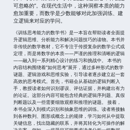
可忽略的”。在现代生活中，这种洞察本质的能力
愈加重要，而数学是少数能够对此加强训练、建
立逻辑来对应的学问。
《训练思考能力的数学书》是一本旨在帮助读者全面提
升逻辑思维、分析能力和解决问题技巧的读物。本书并
非传统的数学教材，它不专注于传授复杂的数学公式或
定理，而是将数学的本质——严谨的推理和清晰的逻辑
——融入到一系列精心设计的练习和挑战中。 本书的
内容结构围绕着“如何思考”展开，通过多种形式的数学
谜题、逻辑游戏和思维实验，引导读者逐步建立起一套
高效的思考模式。首先，书籍会从基础的逻辑判断入
手，教授读者如何识别谬误、评估证据，并构建出有力
的论证。这部分内容可能包含经典的逻辑序列题、真假
判断题以及一些需要细致观察和推理的谜题。 接着，
本书会深入到模式识别和抽象思维的训练。读者将接触
到各种数列、图形或概念上的规律，学习如何从中提取
关键信息，找出隐藏的联系，并将其转化为可操作的解
决方案。例如，一些题目可能要求读者分析一组数据，