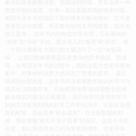
象的比喻来解释清楚。我阅读的时候，常常会有一种
豁然开朗的感觉，仿佛一直以来困扰我的很多问题，
都因为这本书而找到了新的视角和解决路径。它不是
直接告诉你答案，而是教你如何去寻找答案，如何去
独立思考。 这本书的结构也非常合理，它从基础的
“观察”和“分析”开始，逐步深入到“推理”和“创造”。每
一个部分都像是为我们的大脑进行了一次“体能训
练”，让我们能够逐渐适应更复杂的思考挑战。我发
现，在阅读这本书的过程中，我的注意力也变得更加
集中，对事物的洞察力也得到了明显的提升。 最让
我感到欣慰的是，这本书并没有将数学知识的学习与
现实生活割裂开来。它始终围绕着“如何用数学思维
解决现实问题”的主线展开。我开始尝试将书中学习
到的方法应用到我的日常工作和生活中，比如在做预
算的时候，我会思考“机会成本”；在分析数据的时
候，我会警惕“相关不等于因果”的误区。这些小小的
改变，都让我觉得自己的决策更加理性，也更有条