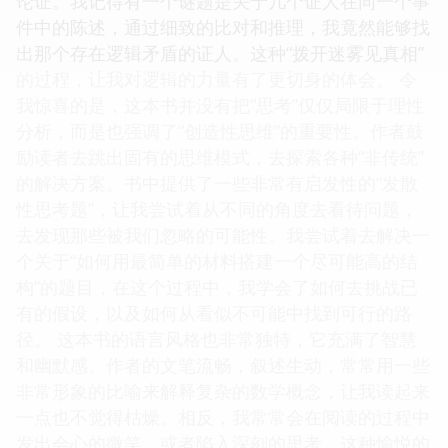
论证。我记得有一个谜题是关于几个证人在同一个事
件中的陈述，通过细致的比对和推理，我竟然能够找
出那个存在逻辑矛盾的证人。这种“拨开迷雾见真相”
的过程，让我对逻辑的力量有了更切身的体会。 令
我惊喜的是，这本书并没有把“思考”仅仅局限于理性
分析，而是也强调了“创造性思维”的重要性。作者鼓
励读者去跳出固有的思维模式，去探索各种“非传统”
的解决方案。书中提供了一些非常有启发性的“发散
性思考题”，让我尝试着从不同的角度去看待问题，
去发现那些被我们忽略的可能性。我尝试着去解决一
个关于“如何用最简单的材料搭建一个尽可能高的结
构”的题目，在这个过程中，我学会了如何去挑战已
有的假设，以及如何从看似不可能中找到可行的路
径。 这本书的语言风格也非常独特，它充满了智慧
和幽默感。作者的文笔流畅，叙述生动，常常用一些
非常形象的比喻来解释复杂的数学概念，让我读起来
一点也不觉得枯燥。相反，我常常会在阅读的过程中
发出会心的微笑，或者陷入深刻的思考。这种愉悦的