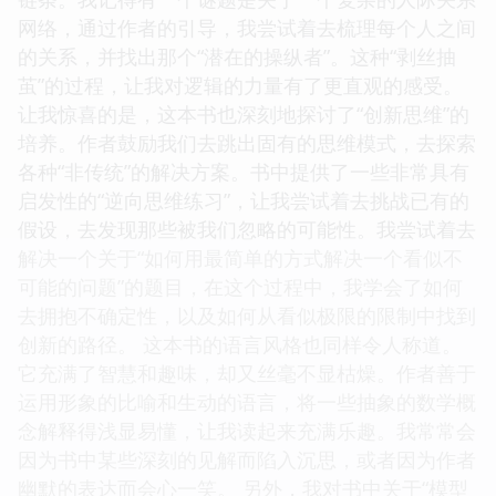
网络，通过作者的引导，我尝试着去梳理每个人之间
的关系，并找出那个“潜在的操纵者”。这种“剥丝抽
茧”的过程，让我对逻辑的力量有了更直观的感受。
让我惊喜的是，这本书也深刻地探讨了“创新思维”的
培养。作者鼓励我们去跳出固有的思维模式，去探索
各种“非传统”的解决方案。书中提供了一些非常具有
启发性的“逆向思维练习”，让我尝试着去挑战已有的
假设，去发现那些被我们忽略的可能性。我尝试着去
解决一个关于“如何用最简单的方式解决一个看似不
可能的问题”的题目，在这个过程中，我学会了如何
去拥抱不确定性，以及如何从看似极限的限制中找到
创新的路径。 这本书的语言风格也同样令人称道。
它充满了智慧和趣味，却又丝毫不显枯燥。作者善于
运用形象的比喻和生动的语言，将一些抽象的数学概
念解释得浅显易懂，让我读起来充满乐趣。我常常会
因为书中某些深刻的见解而陷入沉思，或者因为作者
幽默的表达而会心一笑。 另外，我对书中关于“模型