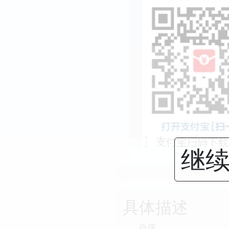
继续
具体描述
总序