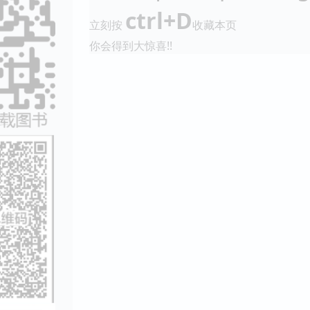
ctrl+D
立刻按
收藏本页
你会得到大惊喜!!