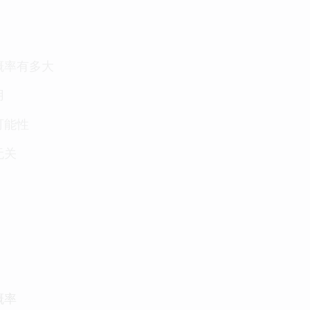
的概率有多大
用
可能性
无关
概率