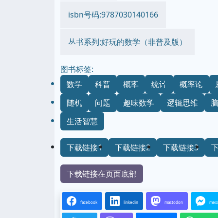
isbn号码:9787030140166
丛书系列:好玩的数学（非普及版）
图书标签:
数学
科普
概率
统计
概率论
随机
问题
趣味数学
逻辑思维
生活智慧
下载链接1
下载链接2
下载链接3
下载链接在页面底部
facebook
linkedin
mastodon
mes