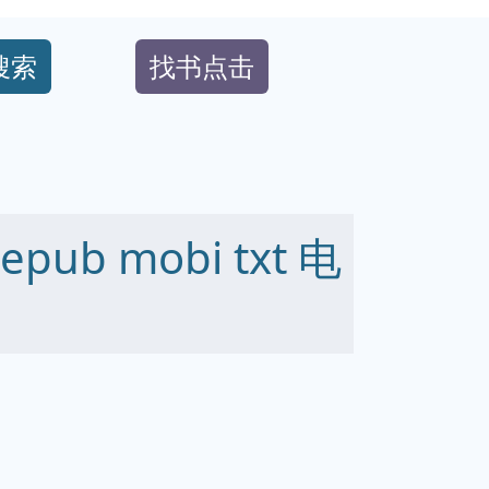
搜索
找书点击
ub mobi txt 电