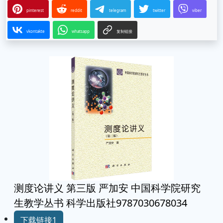
pinterest
reddit
telegram
twitter
viber
vkontakte
whatsapp
复制链接
测度论讲义 第三版 严加安 中国科学院研究
生教学丛书 科学出版社9787030678034
下载链接1