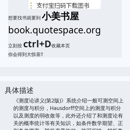
小美书屋
想要找书就要到
book.quotespace.org
ctrl+D
立刻按
收藏本页
你会得到大惊喜!!
具体描述
《测度论讲义(第2版)》系统介绍一般可测空间上
的测度与积分，Hausdorff空间上的测度与积分
以及测度的弱收敛等，此外还介绍了和测度论有
关的概率统计等有关知识，如条件数学期望、正