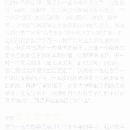
涩的符号和定理，而是从一些基本概念入手，比如集
合、函数、极限等，然后逐步过渡到测度的定义。书
中对于“测度”的直观解释，例如面积、体积、概率
等，让我更容易理解这个抽象概念的物理意义。我尤
其感谢书中对于“几乎处处”这个概念的细致讲解。在
之前的很多数学学习中，我常常对这类表述感到困
惑，但这本书通过一些具体的例子，比如一个函数在
某个点的取值不影响其积分值，让我茅塞顿开。书中
对一些常见测度（如长度测度、面积测度）的介绍，
也让我感觉离现实生活更近了。虽然书中也包含了一
些相对复杂的证明，但我发现作者通常会先给出证明
的思路，再进行详细推导，这极大地降低了我的阅读
难度。读完这本书，我感觉自己对数学的理解不再局
限于“会算”，而是开始触摸到“为什么”。
☆
☆
☆
☆
☆
评分
作为一名在数学领域潜心研究多年的学者，我对数学