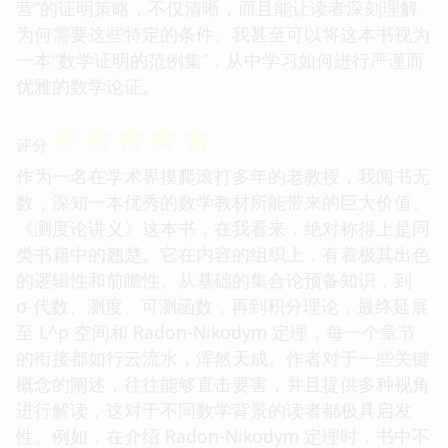
营”的证明策略，不仅清晰，而且能让读者深刻理解
为何需要这些特定的条件。我甚至可以将这本书视为
一本“数学证明的范例集”，从中学习如何进行严谨而
优雅的数学论证。
☆
☆
☆
☆
☆
评分
作为一名在学术界摸爬滚打多年的老教授，我阅书无
数，深知一本优秀的数学教材所能带来的巨大价值。
《测度论讲义》这本书，在我看来，绝对称得上是同
类书籍中的翘楚。它在内容的组织上，有着极其出色
的逻辑性和前瞻性。从基础的集合论预备知识，到
σ-代数、测度、可测函数，再到积分理论，最终延展
至 L^p 空间和 Radon-Nikodym 定理，每一个章节
的衔接都如行云流水，浑然天成。作者对于一些关键
概念的阐述，往往能够直击要害，并且提供多种视角
进行解读，这对于不同数学背景的读者都极具启发
性。例如，在介绍 Radon-Nikodym 定理时，书中不