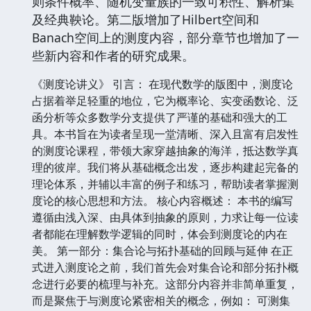
则条件概率、随机变量族的一致可积性、解析集
及经典鞅论。第二版增加了Hilbert空间和
Banach空间上的测度内容，部分章节也增加了一
些新内容和作者的研究成果。
《测度论讲义》 引言： 在现代数学的版图中，测度论
占据着举足轻重的地位，它为概率论、实变函数论、泛
函分析等众多数学分支提供了严谨的基础和强大的工
具。本书旨在为读者呈现一堂清晰、深入且富有启发性
的测度论课程，带领大家穿越抽象的海洋，抵达数学真
理的彼岸。我们将从基础概念出发，逐步构建起完备的
理论体系，并辅以丰富的例子和练习，帮助读者掌握测
度论的核心思想和方法。 核心内容概述： 本书的编写
遵循由浅入深、由具体到抽象的原则，力求让每一位读
者都能在理解数学逻辑的同时，体会到测度论的内在
美。 第一部分：集合论与拓扑基础的回顾与延伸 在正
式进入测度论之前，我们首先会对集合论和部分拓扑概
念进行必要的梳理与补充。这部分内容并非简单重复，
而是聚焦于与测度论紧密相关的概念，例如： 可测集