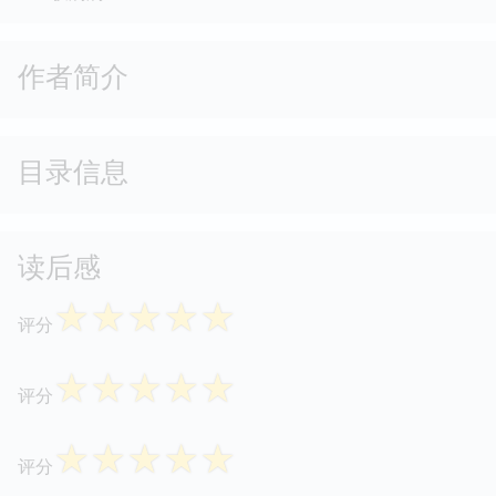
作者简介
目录信息
读后感
☆
☆
☆
☆
☆
评分
☆
☆
☆
☆
☆
评分
☆
☆
☆
☆
☆
评分