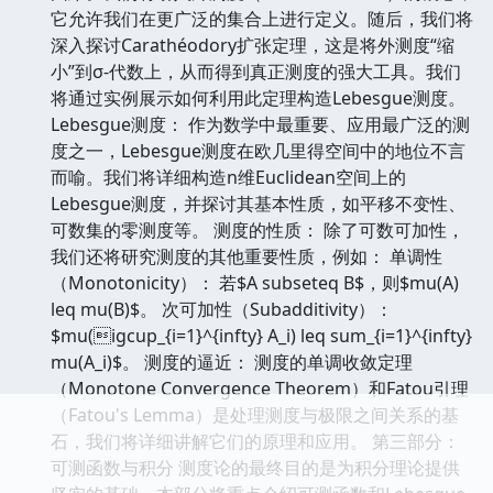
它允许我们在更广泛的集合上进行定义。随后，我们将
深入探讨Carathéodory扩张定理，这是将外测度“缩
小”到σ-代数上，从而得到真正测度的强大工具。我们
将通过实例展示如何利用此定理构造Lebesgue测度。
Lebesgue测度： 作为数学中最重要、应用最广泛的测
度之一，Lebesgue测度在欧几里得空间中的地位不言
而喻。我们将详细构造n维Euclidean空间上的
Lebesgue测度，并探讨其基本性质，如平移不变性、
可数集的零测度等。 测度的性质： 除了可数可加性，
我们还将研究测度的其他重要性质，例如： 单调性
（Monotonicity）： 若$A subseteq B$，则$mu(A)
leq mu(B)$。 次可加性（Subadditivity）：
$mu(igcup_{i=1}^{infty} A_i) leq sum_{i=1}^{infty}
mu(A_i)$。 测度的逼近： 测度的单调收敛定理
（Monotone Convergence Theorem）和Fatou引理
（Fatou's Lemma）是处理测度与极限之间关系的基
石，我们将详细讲解它们的原理和应用。 第三部分：
可测函数与积分 测度论的最终目的是为积分理论提供