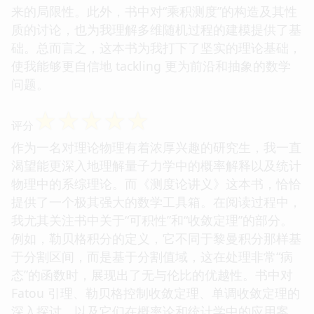
来的局限性。此外，书中对“乘积测度”的构造及其性
质的讨论，也为我理解多维随机过程的建模提供了基
础。总而言之，这本书为我打下了坚实的理论基础，
使我能够更自信地 tackling 更为前沿和抽象的数学
问题。
☆
☆
☆
☆
☆
评分
作为一名对理论物理有着浓厚兴趣的研究生，我一直
渴望能更深入地理解量子力学中的概率解释以及统计
物理中的系综理论。而《测度论讲义》这本书，恰恰
提供了一个极其强大的数学工具箱。在阅读过程中，
我尤其关注书中关于“可积性”和“收敛定理”的部分。
例如，勒贝格积分的定义，它不同于黎曼积分那样基
于分割区间，而是基于分割值域，这在处理非常“病
态”的函数时，展现出了无与伦比的优越性。书中对
Fatou 引理、勒贝格控制收敛定理、单调收敛定理的
深入探讨，以及它们在概率论和统计学中的应用案