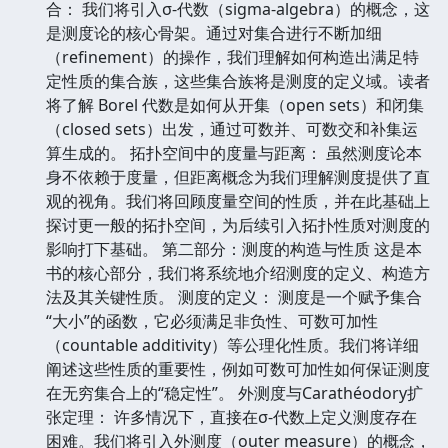
合： 我们将引入σ-代数（sigma-algebra）的概念，这
是测度论的核心骨架。通过对集合进行不断加细
（refinement）的操作，我们理解如何构造出满足特
定性质的集合族，这些集合族将是测度的定义域。读者
将了解 Borel 代数是如何从开集（open sets）和闭集
（closed sets）出发，通过可数并、可数交和补集运
算生成的。 拓扑空间中的度量与距离： 虽然测度论本
身不依赖于度量，但距离概念为我们理解测度提供了直
观的视角。我们将回顾度量空间的性质，并在此基础上
探讨更一般的拓扑空间，为后续引入拓扑性质对测度的
影响打下基础。 第二部分：测度的构造与性质 这是本
书的核心部分，我们将系统地介绍测度的定义、构造方
法及其关键性质。 测度的定义： 测度是一个赋予集合
“大小”的函数，它必须满足非负性、可数可加性
（countable additivity）等公理化性质。我们将详细
阐述这些性质的重要性，例如可数可加性如何保证测度
在无穷集合上的“稳定性”。 外测度与Carathéodory扩
张定理： 许多情况下，直接在σ-代数上定义测度存在
困难。我们将引入外测度（outer measure）的概念，