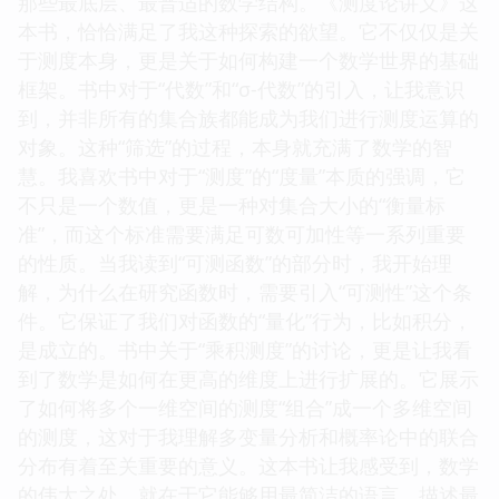
那些最底层、最普适的数学结构。《测度论讲义》这
本书，恰恰满足了我这种探索的欲望。它不仅仅是关
于测度本身，更是关于如何构建一个数学世界的基础
框架。书中对于“代数”和“σ-代数”的引入，让我意识
到，并非所有的集合族都能成为我们进行测度运算的
对象。这种“筛选”的过程，本身就充满了数学的智
慧。我喜欢书中对于“测度”的“度量”本质的强调，它
不只是一个数值，更是一种对集合大小的“衡量标
准”，而这个标准需要满足可数可加性等一系列重要
的性质。当我读到“可测函数”的部分时，我开始理
解，为什么在研究函数时，需要引入“可测性”这个条
件。它保证了我们对函数的“量化”行为，比如积分，
是成立的。书中关于“乘积测度”的讨论，更是让我看
到了数学是如何在更高的维度上进行扩展的。它展示
了如何将多个一维空间的测度“组合”成一个多维空间
的测度，这对于我理解多变量分析和概率论中的联合
分布有着至关重要的意义。这本书让我感受到，数学
的伟大之处，就在于它能够用最简洁的语言，描述最