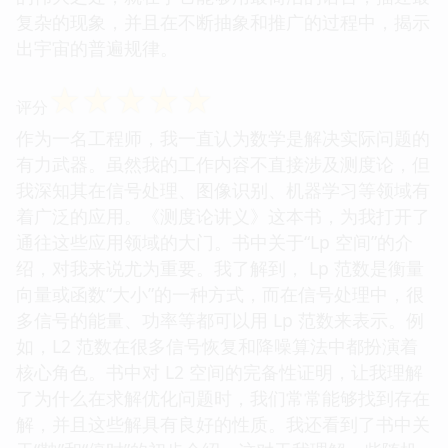
复杂的现象，并且在不断抽象和推广的过程中，揭示
出宇宙的普遍规律。
☆
☆
☆
☆
☆
评分
作为一名工程师，我一直认为数学是解决实际问题的
有力武器。虽然我的工作内容不直接涉及测度论，但
我深知其在信号处理、图像识别、机器学习等领域有
着广泛的应用。《测度论讲义》这本书，为我打开了
通往这些应用领域的大门。书中关于“Lp 空间”的介
绍，对我来说尤为重要。我了解到， Lp 范数是衡量
向量或函数“大小”的一种方式，而在信号处理中，很
多信号的能量、功率等都可以用 Lp 范数来表示。例
如，L2 范数在很多信号恢复和降噪算法中都扮演着
核心角色。书中对 L2 空间的完备性证明，让我理解
了为什么在求解优化问题时，我们常常能够找到存在
解，并且这些解具有良好的性质。我还看到了书中关