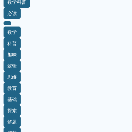
数学科普
必读
数学
科普
趣味
逻辑
思维
教育
基础
探索
解题