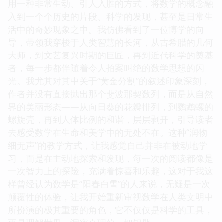
用一种非常生动、引人入胜的方式，将数学的概念融
入到一个个历史的片段、科学的发现，甚至是日常生
活中的奇妙现象之中。我仿佛看到了一位博学的向
导，带领我穿梭于人类智慧的长河，从古希腊的几何
大师，到文艺复兴时期的巨匠，再到近代科学的奠基
者，每一步都伴随着令人拍案叫绝的数学思想的闪
光。我尤其对其中关于“黄金分割”的叙述印象深刻，
作者并没有直接抛出那个斐波那契数列，而是从自然
界的美丽形态——从向日葵的花瓣排列，到鹦鹉螺的
螺旋壳，再到人体比例的和谐，层层剥开，引导读者
去感受数学在生命和美学中的无处不在。这种“润物
细无声”的教学方式，让我感觉自己并非在被动地学
习，而是在主动地探索和发现，每一次的阅读都像是
一次智力上的探险，充满着惊喜和乐趣，这对于我这
样曾经认为数学是“阳春白雪”的人来说，无疑是一次
颠覆性的体验，让我开始重新审视数学在人类文明中
所扮演的极其重要的角色，它不仅仅是科学的工具，