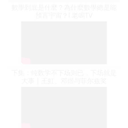
數學到底是什麼？為什麼數學總是能
預言宇宙？l 老鳴TV
下集：纯数学不下场则已，下场就是
大事｜王虹、邓煜与菲尔兹奖