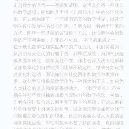
走进数学的语言——逻辑和证明。这里会介绍一些经典
的数学思想，例如欧几里得《几何原本》中的公理化体
系，它如何构建了一个严谨而完美的数学世界，以及证
明在数学发展中的核心作用。作者会以一种易于理解的
方式，阐释一些基础的逻辑推理方式，让读者体会到数
学的严谨与美丽，并非遥不可及。 本书的重点之一，
在于展现数学在现实世界中的广泛应用。我们将看到，
从我们每天使用的智能手机，到导航系统，再到气候建
模和医学研究，数学无处不在。作者会深入浅出地解释
诸如概率论如何帮助我们理解不确定性，微积分如何描
述变化和运动，图论如何在社交网络和物流中发挥作
用。这些章节将揭示数学作为一种强大的工具，如何为
人类社会的进步和发展提供动力。 《数学巡礼》还特
别关注那些看似抽象却极具影响力的数学概念。例如，
作者会探讨集合论如何重塑了数学的基础，群论如何在
对称性研究中扮演关键角色，以及混沌理论如何让我们
理解那些看似随机的现象。这些内容会以引人入胜的案
例和类比呈现，即使对数学不甚了解的读者，也能领略