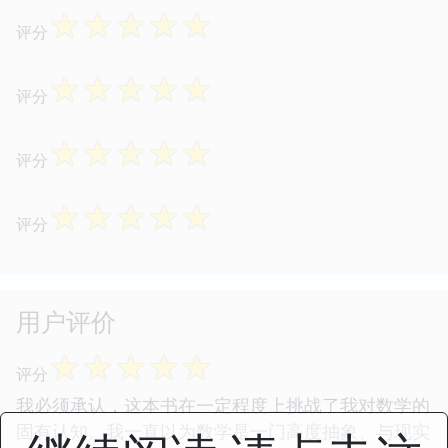
☆
☆
☆
☆
☆
评分
☆
☆
☆
☆
☆
评分
☆
☆
☆
☆
☆
评分
☆
☆
☆
☆
☆
评分
用户评价
☆
☆
☆
☆
☆
评分
我必须承认，这本书在一定程度上挑战了我对数学的
固有认知。我一直以为数学是一门高度抽象、与现实