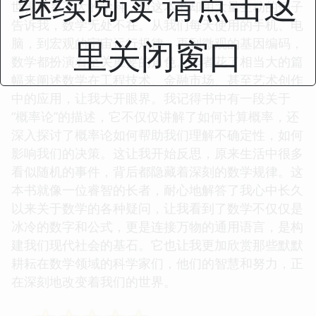
继续阅读 请点击这
世界联系不大的学科，但这本书却用大量生动的例子
告诉我，数学无处不在。从我们每天使用的手机、电
里关闭窗口
脑，到宏观的宇宙运行规律，再到微观的基因编码，
数学都扮演着至关重要的角色。作者花了相当大的篇
幅来阐述数学在工程技术、金融市场、甚至艺术创作
中的应用，让我大开眼界。我记得书中有一段关于
“概率论”的描述，它不仅仅讲解了如何计算概率，还
深入探讨了概率论如何帮助我们理解不确定性，如何
影响我们的决策。这让我开始反思，原来生活中很多
看似随机的事件，背后都隐藏着深刻的数学规律。这
本书就像一位睿智的长者，耐心地解答了我心中长久
以来关于数学的各种疑问，让我看到了数学不仅仅是
冰冷的数字和公式，更是连接万物的通用语言，是构
建我们现代社会的基石。它也让我更加欣赏那些默默
耕耘在数学领域的科学家们，他们的智慧和努力，正
在深刻地改变着我们的世界。