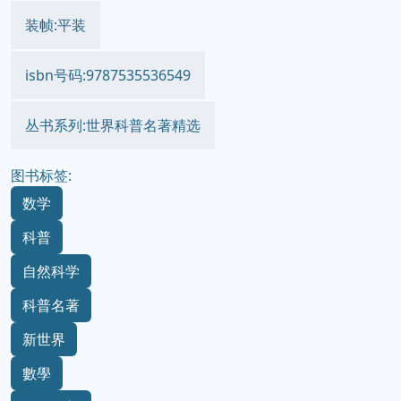
装帧:平装
isbn号码:9787535536549
丛书系列:世界科普名著精选
图书标签:
数学
科普
自然科学
科普名著
新世界
數學