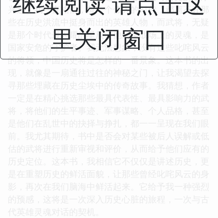
继续阅读 请点击这
兴趣。我一直相信，每一个伟大的时代，都离不开那
些在历史洪流中挺身而出的英雄人物，而武将，无疑
里关闭窗口
是那个时代最闪耀的星辰。他们是战场上的灵魂，是
国家安危的守护者。我无法想象，没有这些叱咤风云
的将领，中国历史将是怎样的一番景象。这本书的出
现，就像是一扇通往过往的神秘之门，让我渴望去探
寻那些埋藏在历史尘埃中的传奇故事。我猜想，作者
一定是在精心挑选那些最具代表性、最具影响力的武
将，将他们的生平事迹、军事谋略、个人品格，甚至
是他们在乱世中的抉择与挣扎，都一一呈现在我们眼
前。我尤其期待，书中是否会对某些被后人误解或低
估的武将进行重新审视和评价，从而给予他们应有的
历史定位。这本书，我相信它不仅仅是讲述历史，更
是在重塑历史的鲜活面貌，让那些曾经叱咤风云的身
影，再次在我们脑海中鲜活起来。它给予我一种强烈
的预感，这将是一次深入历史心脏的旅程，一次与古
代英雄灵魂对话的契机。