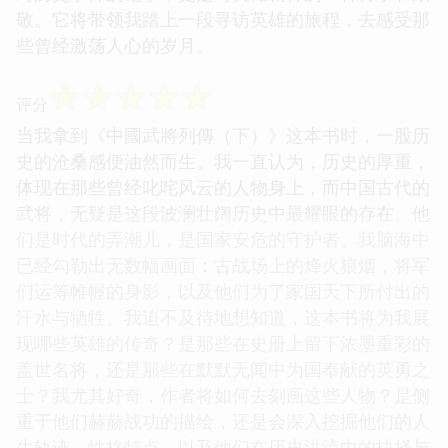
敬。它将带领我踏上一段寻访英雄的旅程，去感受那
些曾经激荡人心的岁月。
☆
☆
☆
☆
☆
评分
当我拿到《中國武將列傳（下）》这本书时，一股历
史的沧桑感便油然而生。我一直认为，历史的厚重，
体现在那些曾经叱咤风云的人物身上，而中国古代的
武将，无疑是这段波澜壮阔历史中最耀眼的存在。他
们是时代的弄潮儿，是国家安危的守护者。我脑海中
已经勾勒出无数幅画面：古战场上的烽火狼烟，将军
们运筹帷幄的身影，以及他们为了家国天下所付出的
汗水与牺牲。我迫不及待地想知道，这本书将为我展
现哪些英雄的传奇？是那些在史册上留下浓墨重彩的
盖世名将，还是那些在默默无闻中为国奉献的英勇之
士？我尤其好奇，作者将如何去刻画这些人物？是侧
重于他们赫赫战功的描绘，还是会深入挖掘他们的人
生轨迹、性格特点，以及他们在历史洪流中的抉择与