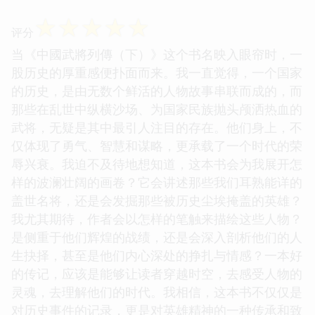
☆
☆
☆
☆
☆
评分
当《中國武將列傳（下）》这个书名映入眼帘时，一
股历史的厚重感便扑面而来。我一直觉得，一个国家
的历史，是由无数个鲜活的人物故事串联而成的，而
那些在乱世中纵横沙场、为国家民族抛头颅洒热血的
武将，无疑是其中最引人注目的存在。他们身上，不
仅体现了勇气、智慧和谋略，更承载了一个时代的荣
辱兴衰。我迫不及待地想知道，这本书会为我展开怎
样的波澜壮阔的画卷？它会讲述那些我们耳熟能详的
盖世名将，还是会发掘那些被历史尘埃掩盖的英雄？
我尤其期待，作者会以怎样的笔触来描绘这些人物？
是侧重于他们辉煌的战绩，还是会深入剖析他们的人
生抉择，甚至是他们内心深处的挣扎与情感？一本好
的传记，应该是能够让读者穿越时空，去感受人物的
灵魂，去理解他们的时代。我相信，这本书不仅仅是
对历史事件的记录，更是对英雄精神的一种传承和致