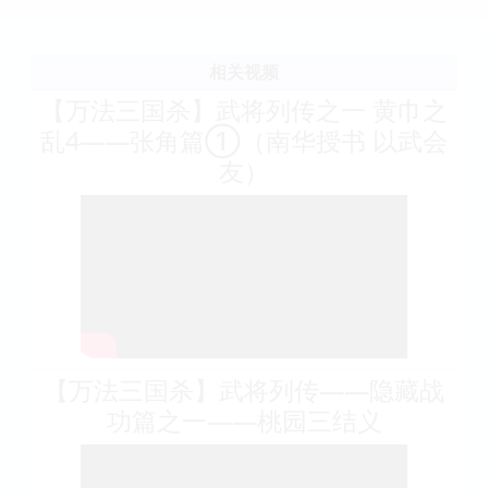
相关视频
【万法三国杀】武将列传之一 黄巾之
乱4——张角篇①（南华授书 以武会
友）
【万法三国杀】武将列传——隐藏战
功篇之一——桃园三结义