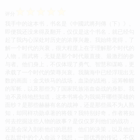
☆
☆
☆
☆
☆
评分
我手中的这本书，书名是《中國武將列傳（下）》。
即便我还没来得及翻开，仅仅是这个书名，就已经勾
起了我内心深处对历史的浓厚兴趣。我始终觉得，了
解一个时代的兴衰，很大程度上在于理解那个时代的
人物，而武将，无疑是那个时代最直接、最激烈的参
与者。他们身上，不仅体现了勇气、智慧和谋略，更
承载了一个时代的荣辱兴衰。我脑海中已经浮现出无
数的画面：金戈铁马的战场，血染的战袍，运筹帷幄
的军帐，以及那些为了国家民族浴血奋战的身影。我
迫不及待地想知道，这本书将会为我揭开哪些英雄的
面纱？是那些赫赫有名的战神，还是那些虽不为人熟
知，却同样功勋卓著的将领？我特别好奇，作者将如
何去挖掘这些人物的故事？是仅仅罗列他们的战功，
还是会深入剖析他们的思想，他们的决策，以及他们
在乱世中的个人命运？我想，一部优秀的传记，不仅