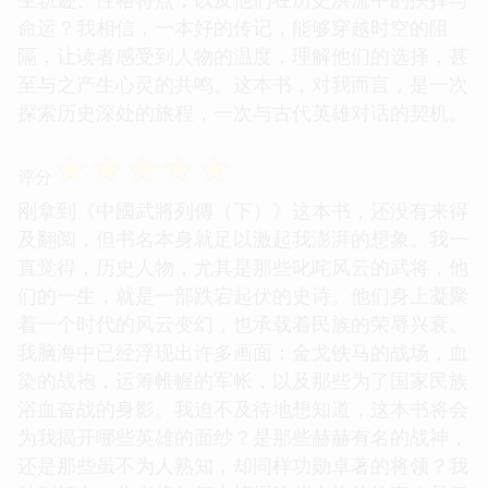
命运？我相信，一本好的传记，能够穿越时空的阻
隔，让读者感受到人物的温度，理解他们的选择，甚
至与之产生心灵的共鸣。这本书，对我而言，是一次
探索历史深处的旅程，一次与古代英雄对话的契机。
☆
☆
☆
☆
☆
评分
刚拿到《中國武將列傳（下）》这本书，还没有来得
及翻阅，但书名本身就足以激起我澎湃的想象。我一
直觉得，历史人物，尤其是那些叱咤风云的武将，他
们的一生，就是一部跌宕起伏的史诗。他们身上凝聚
着一个时代的风云变幻，也承载着民族的荣辱兴衰。
我脑海中已经浮现出许多画面：金戈铁马的战场，血
染的战袍，运筹帷幄的军帐，以及那些为了国家民族
浴血奋战的身影。我迫不及待地想知道，这本书将会
为我揭开哪些英雄的面纱？是那些赫赫有名的战神，
还是那些虽不为人熟知，却同样功勋卓著的将领？我