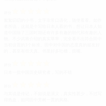
☆
☆
☆
☆
☆
评分
絮絮叨叨的小书，文字非常口语化，随便看看。如作
者所说，这就是个写给日本人看的书，想让日本人知
道中国除了三国时期还有许多有趣的朝代和有趣的人
物。不少武将介绍的真实草率，完全看不出符合田中
当初设置的3个标准。田中对中国的态度真的挺友好
的，甚至有些天真。书里好多吐槽，捂嘴。
☆
☆
☆
☆
☆
评分
日本一批中国历史研究者，写的不错
☆
☆
☆
☆
☆
评分
与其说是传记，不如说是演义，真实性甚少，不过写
得热血，如同田中芳树一贯的风格。