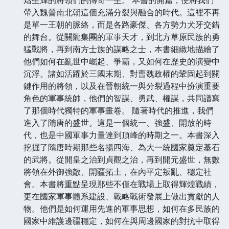
帶入魏晉南北朝這個充滿分裂與融合的時代。這裡不再
是單一王朝的脈絡，而是各路豪傑、各方勢力犬牙交錯
的舞台。從關隴集團的軍事天才，到北方草原民族的勇
猛戰將，再到南方士族的謀略之士，本書細緻地描繪了
他們如何在亂世中崛起、爭霸，又如何在歷史的演變中
沉浮。諸如活躍於三國末期、對曹魏政權的鞏固起到關
鍵作用的將領，以及在晉朝統一與分裂過程中扮演重要
角色的軍事統帥，他們的智謀、勇武、權謀，共同譜寫
了那個時代獨特的軍事畫卷。 隨著時代的推進，我們
進入了隋唐的盛世。這是一個統一、強盛、開放的時
代，也是中國軍事力量達到頂峰的時期之一。本書深入
挖掘了隋唐時期那些名揚四海、為大一統國家奠定基石
的武將。從開皇之治到貞觀之治，再到開元盛世，無數
將領在外御強敵、開疆拓土，在內平定叛亂、穩定社
會。本書將重點呈現那些不僅在戰場上取得輝煌戰績，
更在國家軍事體系建設、戰略戰術發展上做出貢獻的人
物。他們是如何運用先進的軍事思想，如何在多民族的
國家中維護邊疆穩定，如何在與周邊國家的對抗中取得