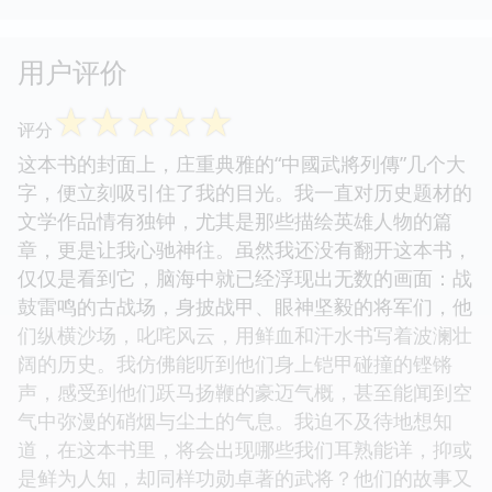
用户评价
☆
☆
☆
☆
☆
评分
这本书的封面上，庄重典雅的“中國武將列傳”几个大
字，便立刻吸引住了我的目光。我一直对历史题材的
文学作品情有独钟，尤其是那些描绘英雄人物的篇
章，更是让我心驰神往。虽然我还没有翻开这本书，
仅仅是看到它，脑海中就已经浮现出无数的画面：战
鼓雷鸣的古战场，身披战甲、眼神坚毅的将军们，他
们纵横沙场，叱咤风云，用鲜血和汗水书写着波澜壮
阔的历史。我仿佛能听到他们身上铠甲碰撞的铿锵
声，感受到他们跃马扬鞭的豪迈气概，甚至能闻到空
气中弥漫的硝烟与尘土的气息。我迫不及待地想知
道，在这本书里，将会出现哪些我们耳熟能详，抑或
是鲜为人知，却同样功勋卓著的武将？他们的故事又