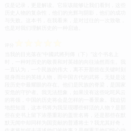
仅是记录，更是解读。它应该能够让我们看到，这些
历史人物的复杂性，他们的光辉与阴影，他们的成功
与失败。这本书，在我看来，是对过往的一次致敬，
也是对我们理解历史的一种启迪。
☆
☆
☆
☆
☆
评分
当我的目光落在“中國武將列傳（下）”这个书名上
时，一种对历史的敬畏和对英雄的向往油然而生。我
一直认为，一个民族的伟大，离不开那些在关键时刻
挺身而出的英雄人物，而中国古代的武将，无疑是这
段历史中最耀眼的存在。他们是民族的脊梁，是国家
安危的守护者。我无法想象，如果没有这些叱咤风云
的将领，中国的历史将会是怎样的一番景象。我迫切
地想知道，这本书将为我呈现哪些鲜活的人物？是那
些在史书上留下浓墨重彩的盖世名将，还是那些在默
默无闻中却同样为国贡献的普通将士？我尤其好奇，
作者将如何去讲述他们的故事？是侧重于他们惊心动