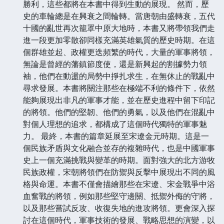
勝利，這些都將在本書中得到生動的展現。 然而，歷
史的車輪總是在興衰之間輪轉。當唐朝由盛轉衰，五代
十國的亂世再次籠罩中原大地時，本書又將帶領我們走
進一段更加零散卻同樣充滿英雄氣質的歷史時期。在這
個群雄並起、政權更迭頻繁的時代，大量的軍事將領，
無論是曾經的藩鎮節度使，還是新興起的割據勢力領
袖，他們在動盪的局勢中掙扎求生，在無休止的戰亂中
尋求發展。本書將關注那些在極端不利的條件下，依然
能夠展現出非凡的軍事才能，並在歷史進程中留下印記
的將領。他們的堅韌、他們的勇氣，以及他們在混亂中
對個人理想的追求，都構成了這個時代獨特的軍事魅
力。 最終，本書的篇章延展至宋遼金元時期。這是一
個民族矛盾與文化融合並存的複雜時代，也是中國軍事
史上一個充滿挑戰與變革的時期。面對強大的北方游牧
民族政權，宋朝將領們在防禦與反擊中展現出不同的風
格與命運。本書不僅會描繪那些在宋遼、宋金戰爭中浴
血奮戰的將領，例如那些堅守邊關、抵禦外侮的守將，
以及那些嘗試反攻、收復失地的進攻將領。更會深入探
討在這個時代，軍事技術的發展、戰略思想的演變，以