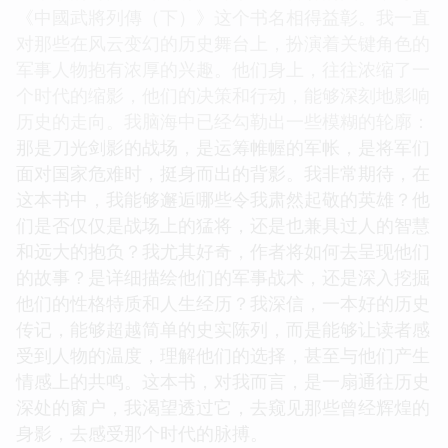
《中國武將列傳（下）》这个书名相得益彰。我一直
对那些在风云变幻的历史舞台上，扮演着关键角色的
军事人物抱有浓厚的兴趣。他们身上，往往浓缩了一
个时代的缩影，他们的决策和行动，能够深刻地影响
历史的走向。我脑海中已经勾勒出一些模糊的轮廓：
那是刀光剑影的战场，是运筹帷幄的军帐，是将军们
面对国家危难时，挺身而出的背影。我非常期待，在
这本书中，我能够邂逅哪些令我肃然起敬的英雄？他
们是否仅仅是战场上的猛将，还是也兼具过人的智慧
和远大的抱负？我尤其好奇，作者将如何去呈现他们
的故事？是详细描绘他们的军事战术，还是深入挖掘
他们的性格特质和人生经历？我深信，一本好的历史
传记，能够超越简单的史实陈列，而是能够让读者感
受到人物的温度，理解他们的选择，甚至与他们产生
情感上的共鸣。这本书，对我而言，是一扇通往历史
深处的窗户，我渴望透过它，去窥见那些曾经辉煌的
身影，去感受那个时代的脉搏。