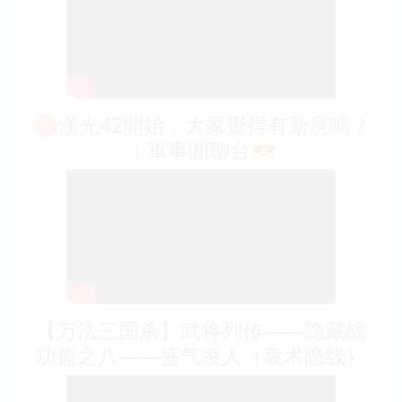
🔴漢光42開始，大家覺得有新意嗎？
｜軍事閒聊台😎
【万法三国杀】武将列传——隐藏战
功篇之八——盛气凌人（袁术隐线）