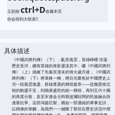
ctrl+D
立刻按
收藏本页
你会得到大惊喜!!
具体描述
《中國武將列傳》（下）：亂世風雲，英雄崢嶸 浩蕩
歷史長河，總有英雄的身影盪漾其中。繼《中國武將列
傳》（上）描繪了先秦至漢末的烽火歲月後，《中國武
將列傳》（下）將筆鋒一轉，將目光聚焦於中國歷史上
另一段風雲激盪、群雄逐鹿的輝煌篇章——從魏晉南北
朝的動盪不安，到隋唐盛世的統一輝煌，再到五代十國
的再度分裂，直至宋遼金元時期波瀾壯闊的民族融合與
邊塞抗爭。這部鴻篇巨製，猶如一部濃縮的軍事史詩，
以精煉的筆觸，為我們一一鋪陳了那些在歷史洪流中熠
熠生輝的將領們的傳奇一生。 本書的開篇，便將我們