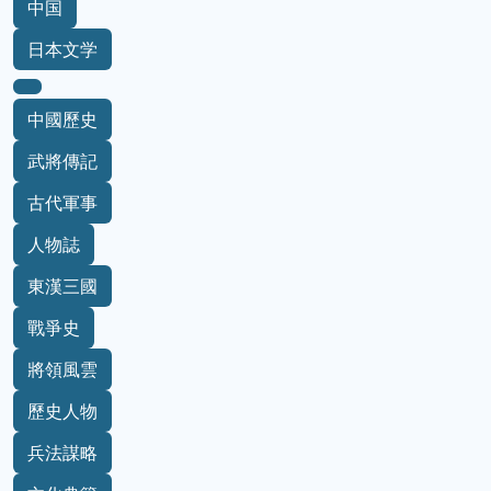
中国
日本文学
中國歷史
武將傳記
古代軍事
人物誌
東漢三國
戰爭史
將領風雲
歷史人物
兵法謀略