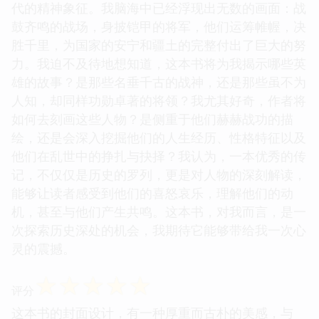
代的精神象征。我脑海中已经浮现出无数的画面：战
鼓齐鸣的战场，身披铠甲的将军，他们运筹帷幄，决
胜千里，为国家的安宁和疆土的完整付出了巨大的努
力。我迫不及待地想知道，这本书将为我揭示哪些英
雄的故事？是那些名垂千古的战神，还是那些虽不为
人知，却同样功勋卓著的将领？我尤其好奇，作者将
如何去刻画这些人物？是侧重于他们赫赫战功的描
绘，还是会深入挖掘他们的人生经历、性格特征以及
他们在乱世中的挣扎与抉择？我认为，一本优秀的传
记，不仅仅是历史的罗列，更是对人物的深刻解读，
能够让读者感受到他们的喜怒哀乐，理解他们的动
机，甚至与他们产生共鸣。这本书，对我而言，是一
次探索历史深处的机会，我期待它能够带给我一次心
灵的震撼。
☆
☆
☆
☆
☆
评分
这本书的封面设计，有一种厚重而古朴的美感，与