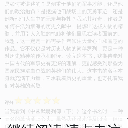
是如何被讲述的？是侧重于他们的军事才能，还是他
们的政治抱负？是挖掘他们战场上的英勇事迹，还是
剖析他们人生中的无奈与挣扎？我尤其好奇，作者是
如何在浩如烟海的历史文献中，提炼出这些人物的精
髓，并用引人入胜的笔触将他们呈现在读者面前的。
我想，这一定是一部需要作者倾注大量心血和智慧的
作品。它不仅仅是对历史人物的简单罗列，更是一种
对历史精神的传承和解读。读完这本书，我期待能对
中国古代的军事史有更深的理解，更能感受到那些为
国家民族浴血奋战的英雄们的伟大。这本书的名字本
身就充满了力量，它承载着历史的重量，也寄托着我
们对英雄的崇敬。
☆
☆
☆
☆
☆
评分
当我看到《中國武將列傳（下）》这个书名时，一种
莫名的激动涌上心头。虽然我还没来得及阅读，但仅
仅是这几个字，就足以勾起我内心深处对历史的浓厚