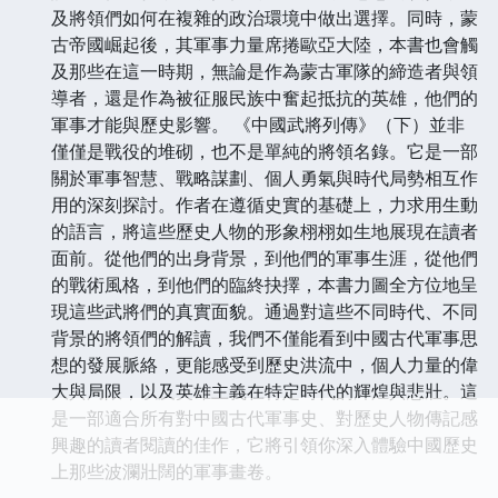
及將領們如何在複雜的政治環境中做出選擇。同時，蒙
古帝國崛起後，其軍事力量席捲歐亞大陸，本書也會觸
及那些在這一時期，無論是作為蒙古軍隊的締造者與領
導者，還是作為被征服民族中奮起抵抗的英雄，他們的
軍事才能與歷史影響。 《中國武將列傳》（下）並非
僅僅是戰役的堆砌，也不是單純的將領名錄。它是一部
關於軍事智慧、戰略謀劃、個人勇氣與時代局勢相互作
用的深刻探討。作者在遵循史實的基礎上，力求用生動
的語言，將這些歷史人物的形象栩栩如生地展現在讀者
面前。從他們的出身背景，到他們的軍事生涯，從他們
的戰術風格，到他們的臨終抉擇，本書力圖全方位地呈
現這些武將們的真實面貌。通過對這些不同時代、不同
背景的將領們的解讀，我們不僅能看到中國古代軍事思
想的發展脈絡，更能感受到歷史洪流中，個人力量的偉
大與局限，以及英雄主義在特定時代的輝煌與悲壯。這
是一部適合所有對中國古代軍事史、對歷史人物傳記感
興趣的讀者閱讀的佳作，它將引領你深入體驗中國歷史
上那些波瀾壯闊的軍事畫卷。