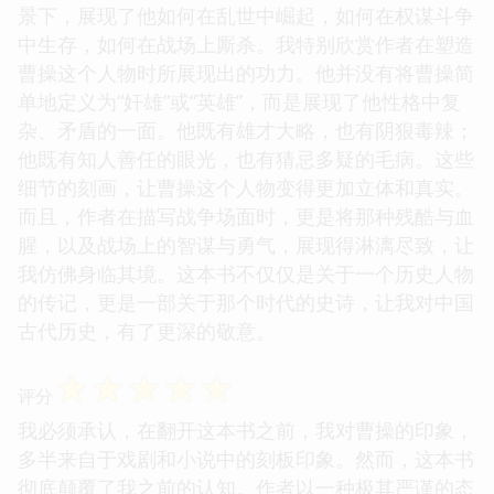
景下，展现了他如何在乱世中崛起，如何在权谋斗争
中生存，如何在战场上厮杀。我特别欣赏作者在塑造
曹操这个人物时所展现出的功力。他并没有将曹操简
单地定义为“奸雄”或“英雄”，而是展现了他性格中复
杂、矛盾的一面。他既有雄才大略，也有阴狠毒辣；
他既有知人善任的眼光，也有猜忌多疑的毛病。这些
细节的刻画，让曹操这个人物变得更加立体和真实。
而且，作者在描写战争场面时，更是将那种残酷与血
腥，以及战场上的智谋与勇气，展现得淋漓尽致，让
我仿佛身临其境。这本书不仅仅是关于一个历史人物
的传记，更是一部关于那个时代的史诗，让我对中国
古代历史，有了更深的敬意。
☆
☆
☆
☆
☆
评分
我必须承认，在翻开这本书之前，我对曹操的印象，
多半来自于戏剧和小说中的刻板印象。然而，这本书
彻底颠覆了我之前的认知。作者以一种极其严谨的态