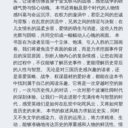
实，让读者仿佛置身于金戈铁马的战场，感受战争的磅
礴气势与惊心动魄。 本书还将触及那个时代的人物情
感纠葛与命运沉浮。在权力的漩涡中，君臣之间的忠诚
与背叛；在乱世的洪流中，兄弟之间的情谊与决裂；在
儿女情长的温柔乡里，爱情的萌生与消逝。这些人性的
光辉与阴暗，共同交织成一幅幅动人心魄的画面。 本
书旨在为读者呈现一个立体、饱满、引人入胜的三国画
卷。我们将避免流于表面的叙述，而是力求挖掘事件背
后的深层原因，剖析人物内心的复杂情感，让您在阅读
的过程中，不仅能够了解历史事件，更能理解历史背后
的人性与智慧。 无论是对三国历史感兴趣的读者，还
是喜爱策略、战争、权谋题材的爱好者，都能在这本书
中找到属于自己的阅读乐趣。它将是一次穿越时空的旅
行，一次与历史伟人的对话，一次对那个波澜壮阔时代
的深刻体验。让我们一同走进那个充满传奇与智慧的时
代，感受英雄们是如何在乱世中叱咤风云，又将如何塑
造历史的未来。 本书的叙述风格力求贴近史实，同时
又不失文学的感染力。语言的运用上，将力求精准、生
动，能够准确地传达历史的厚重感和人物的鲜活性。情