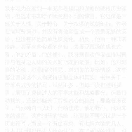
我本以为会看到一本充斥着硝烟和谋略的硬核历史读
物，但这本书却给了我意想不到的惊喜。它更像是一
部关于人性、关于野心、关于权谋的深刻剖析。作者
在描写曹操时，并没有将他塑造成一个完美无缺的英
雄，也没有将他简单地妖魔化。相反，他用一种非常
冷静、甚至有些客观的笔触，去展现曹操的成长过
程，他的矛盾，他的挣扎。我特别喜欢作者在描写曹
操与他身边人物的关系时所花的笔墨。比如，他对郭
嘉的依赖，对荀彧的猜忌，对刘备的复杂情感，这些
都让曹操这个人物变得更加立体和真实。书中关于一
些著名战役的描写，虽然不多，但每一次都点到要
害，展现了曹操过人的军事才能和战略眼光。但最打
动我的，还是那些关于曹操内心的独白，那些在深夜
里，当他独自一人时，他的焦虑、他的野心、他对未
来的迷茫。这些细节的描绘，让曹操不再仅仅是一个
历史符号，而是一个有血有肉、有七情六欲的凡人。
这本书让我对历史人物的认知，有了更深的维度，也