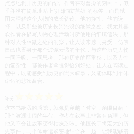
点点地剥开历史的面纱。作者在对曹操的刻画上，似
乎并没有简单地贴上“奸雄”或“英雄”的标签，而是试
图去理解这个人物的成长轨迹、他的挣扎、他的选
择，以及那些被历史长河淹没的细微之处。我尤其喜
欢作者在描写人物心理活动时所使用的细腻笔法，那
种对人性幽微之处的洞察，让人读来感同身受，仿佛
自己也置身于那个波诡云谲的年代，与这些历史人物
一同呼吸、一同思考。那种历史的厚重感，以及人性
的复杂性，都被作者拿捏得恰到好处，让人在阅读过
程中，既能感受到历史的宏大叙事，又能体味到个体
命运的悲欢离合。
☆
☆
☆
☆
☆
评分
这本书给我的感觉，就像是穿越了时空，亲眼目睹了
那个波澜壮阔的年代。作者在叙事上非常有条理，但
他又不会让故事变得枯燥乏味。他擅长于将宏大的历
史事件，与个体命运紧密地结合在一起，让我能够清