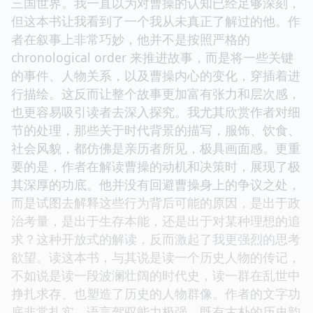
三国世界。我一直以为对曹操的认知已经足够深刻，
但这本书让我看到了一个我从未真正了解过的他。作
者在叙事上非常巧妙，他并不是按照严格的
chronological order 来推进故事，而是将一些关键
的事件、人物关系，以及曹操内心的变化，穿插着进
行描绘。这反而让整个故事更加富有张力和层次感，
也更容易吸引读者去深入探究。我尤其欣赏作者对细
节的处理，那些关于时代背景的描写，服饰、饮食、
社会风貌，都仿佛是亲历者所见，极具画面感。更重
要的是，作者在解读曹操的动机和决策时，展现了极
其深厚的功底。他并没有回避曹操身上的争议之处，
而是试图去解释这些行为背后可能的原因，是出于政
治考量，是出于生存本能，还是出于对某种理想的追
求？这种开放式的解读，反而激起了我更强烈的思考
欲望。读这本书，与其说是读一个历史人物的传记，
不如说是读一段波澜壮阔的时代史，读一群在乱世中
挣扎求存、也塑造了历史的人物群像。作者的文字功
底非常扎实，语言驾驭能力极强，既有古朴的历史韵