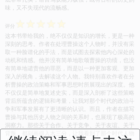
味，又不失现代的流畅感。
☆
☆
☆
☆
☆
评分
这本书带给我的，绝不仅仅是知识的增长，更是一种
深刻的思考。作者在处理曹操这个人物时，并没有采
取一种脸谱化的手法，而是试图去探索他内心深处的
动机和情感。他并没有简单地歌颂曹操的功绩，也没
有简单地谴责他的罪恶，而是以一种更加客观、更加
深入的视角，去解读这个人物。我特别喜欢作者在分
析曹操的政治策略和军事思想时所展现出的深度。他
不仅仅是简单地复述史实，而是深入剖析了这些策略
背后所蕴含的逻辑和考量，让我对那个时代的政治斗
争和军事发展有了更清晰的认识。而且，作者在描写
曹操与其他历史人物之间的关系时，也展现了极高的
洞察力。那些关于合作、关于竞争、关于友谊、关于
背叛，都刻画得入木三分，让我看到了那个时代人物