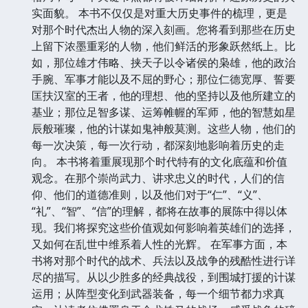
实面貌。 本书不仅仅是对重大历史事件的梳理，更是
对那个时代杰出人物的深入刻画。您将看到那些在历史
上留下浓墨重彩的人物，他们鲜活的形象跃然纸上。比
如，那位雄才伟略、挟天子以令诸侯的枭雄，他的政治
手腕、军事才能以及不屈的野心；那位仁德宽厚、誓要
匡扶汉室的王者，他的理想、他的坚持以及他所建立的
基业；那位足智多谋、运筹帷幄的军师，他的智慧如星
辰般璀璨，他的计谋如鬼神般莫测。这些人物，他们的
每一次决策，每一次行动，都深刻地影响着历史的走
向。 本书将着重展现那个时代特有的文化底蕴和价值
观念。在那个崇尚武力、讲求忠义的时代，人们的信
仰、他们的道德准则，以及他们对于“仁”、“义”、
“礼”、“智”、“信”的理解，都将在故事的展陈中得以体
现。我们将探究这些价值观如何影响着英雄们的选择，
又如何在乱世中维系着人性的光辉。 在军事方面，本
书将对那个时代的战术、兵法以及战争的残酷性进行详
尽的描写。从以少胜多的经典战役，到围城打援的计谋
运用；从阵型变化到武器装备，每一个细节都力求真