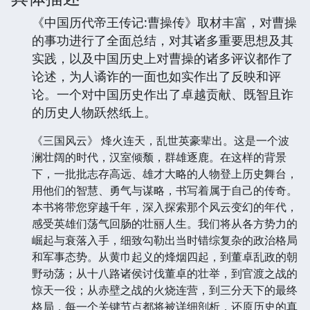
《中国历代帝王传记:曹操传》取材丰富，对曹操
的事功进行了全面总结，对其诸多重要思想及其
实践，以及中国历史上对曹操的诸多评议都作了
论述，为人谲诈的一面也如实作出了反映和评
论。一个对中国历史作出了卓越贡献、既智且诈
的历史人物跃然纸上。
《三国风云》 烽火连天，乱世英豪辈出。这是一个波
澜壮阔的时代，汉室倾颓，群雄逐鹿。在这样的背景
下，一批批志存高远、雄才大略的人物登上历史舞台，
用他们的智慧、勇气与谋略，书写着属于自己的传奇。
本书将带您穿越千年，深入探索那个风云变幻的年代，
感受英雄们荡气回肠的壮丽人生。我们将从各方势力的
崛起与衰落入手，细致勾勒出当时错综复杂的政治格局
和军事态势。从黄巾起义的烽烟四起，到董卓乱政的朝
野动荡；从十八路诸侯讨伐董卓的壮举，到官渡之战的
惊天一役；从赤壁之战的火烧连营，到三分天下的最终
格局，每一个关键节点都将被详细剖析，还原历史的真