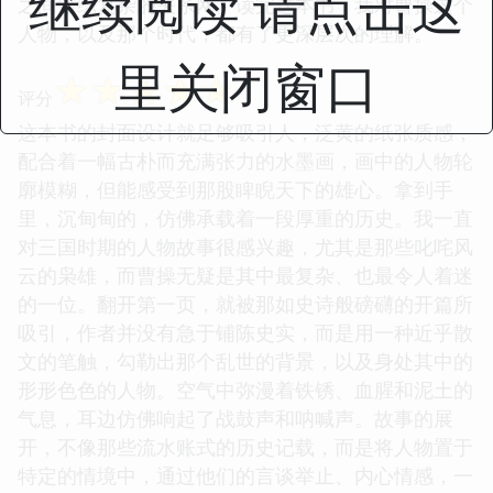
继续阅读 请点击这
之间错综复杂的关系网。读完这本书，我对曹操这个
人物，以及那个时代，都有了更深层次的理解。
里关闭窗口
☆
☆
☆
☆
☆
评分
这本书的封面设计就足够吸引人，泛黄的纸张质感，
配合着一幅古朴而充满张力的水墨画，画中的人物轮
廓模糊，但能感受到那股睥睨天下的雄心。拿到手
里，沉甸甸的，仿佛承载着一段厚重的历史。我一直
对三国时期的人物故事很感兴趣，尤其是那些叱咤风
云的枭雄，而曹操无疑是其中最复杂、也最令人着迷
的一位。翻开第一页，就被那如史诗般磅礴的开篇所
吸引，作者并没有急于铺陈史实，而是用一种近乎散
文的笔触，勾勒出那个乱世的背景，以及身处其中的
形形色色的人物。空气中弥漫着铁锈、血腥和泥土的
气息，耳边仿佛响起了战鼓声和呐喊声。故事的展
开，不像那些流水账式的历史记载，而是将人物置于
特定的情境中，通过他们的言谈举止、内心情感，一