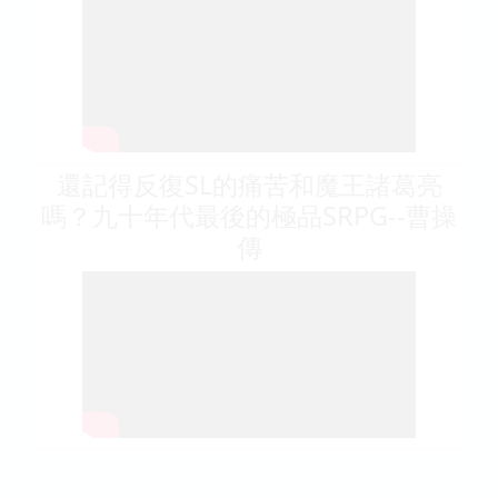
還記得反復SL的痛苦和魔王諸葛亮
嗎？九十年代最後的極品SRPG--曹操
傳