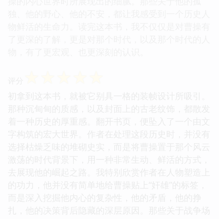
操的内心世界时所展现出的细腻。那些关于他的孤
独、他的野心、他的不安，都让我感受到一个历史人
物鲜活的生命力。读完这本书，我不仅仅是对曹操有
了更深的了解，更是对那个时代，以及那个时代的人
物，有了更宏观、也更深刻的认识。
☆
☆
☆
☆
☆
评分
初拿到这本书，就被它别具一格的装帧设计所吸引。
那种沉甸甸的质感，以及封面上的古老纹饰，都散发
着一种历史的厚重感。翻开书页，便坠入了一个由文
字构筑的宏大世界。作者在处理这段历史时，并没有
选择枯燥乏味的堆砌史实，而是将曹操置于那个风云
激荡的时代背景下，用一种非常生动、鲜活的方式，
去展现他的崛起之路。我特别欣赏作者在人物塑造上
的功力，他并没有简单地给曹操贴上“奸雄”的标签，
而是深入挖掘他内心的复杂性，他的矛盾，他的挣
扎，他的决策背后隐藏的深层原因。那些关于战争场