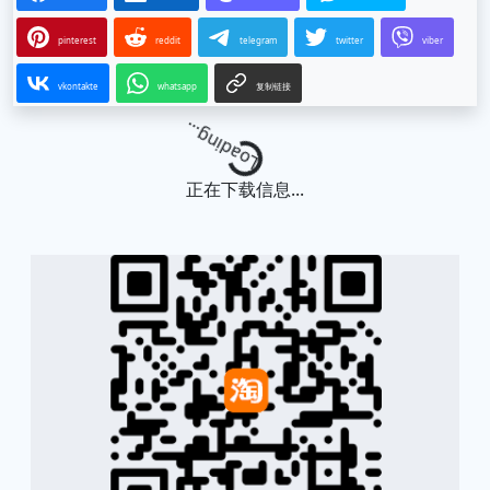
pinterest
reddit
telegram
twitter
viber
vkontakte
whatsapp
复制链接
Loading...
正在下载信息...