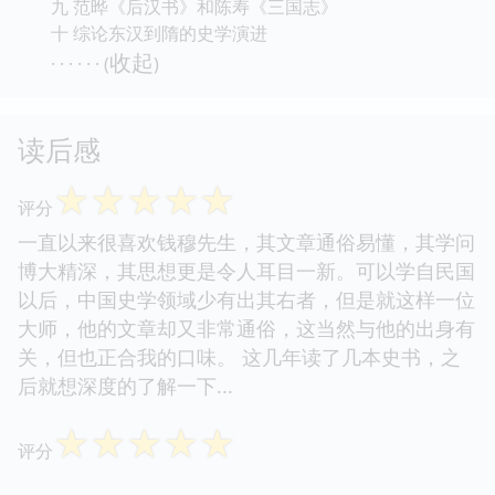
九 范晔《后汉书》和陈寿《三国志》
十 综论东汉到隋的史学演进
收起
· · · · · · (
)
读后感
☆
☆
☆
☆
☆
评分
一直以来很喜欢钱穆先生，其文章通俗易懂，其学问
博大精深，其思想更是令人耳目一新。可以学自民国
以后，中国史学领域少有出其右者，但是就这样一位
大师，他的文章却又非常通俗，这当然与他的出身有
关，但也正合我的口味。 这几年读了几本史书，之
后就想深度的了解一下...
☆
☆
☆
☆
☆
评分