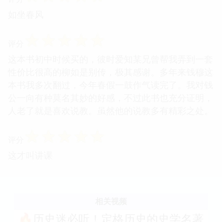
如坐春风
☆
☆
☆
☆
☆
评分
这本书初中时候买的，彼时爱知某兄曾帮我弄到一套
性价比很高的柳如是别传，极其感谢。多年来钱穆这
本书我多次翻过，今年春假一鼓作气读完了。我对钱
公一向有种莫名其妙的好感，不过此书也充分证明，
人老了就是喜欢说教。虽然他的说教多有精彩之处。
☆
☆
☆
☆
☆
评分
这才叫讲课
相关视频
🔥历史迷必听！定格历史的史学名著