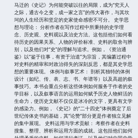
马迁的《史记》为何能突破以往的局限，成为“究天人
之际，通古今之变，成一家之言”的伟大著作，与其坎
坷的人生经历和坚定的史家使命感密不可分。 史学思
想与理论： 分析作者在写作过程中所秉持的史学理
念、历史观、史料观以及治史方法。这包括他们如何看
待历史的因果关系、人物的评价标准、史料的取舍与辨
别，以及他们对“史”的理解与追求。例如，《资治通
鉴》以“鉴于往事，有资于治道”为宗旨，其编纂过程中
对史料的精审和对政治得失的深刻反思，都是其史学思
想的重要体现。 体例与叙事艺术： 剖析其独特的体例
设计（如纪、传、表、志、书、年谱等）以及高超的叙
事技巧。本书会重点分析这些体例如何服务于作者的史
学目标，以及叙事语言的运用如何赋予历史人物鲜活的
生命力，使历史文献不仅仅是冰冷的文字，更具有文学
的感染力。例如，《史记》的“二十四史”体例奠定了后
世纪传体史书的基础，其“论赞”部分更是作者独立见解
的集中展现。 史料运用与学术贡献： 考察作者在史料
搜集、整理、辨析和运用方面的成就。这包括他们如何
处理矛盾的史料，如何进行考证，以及他们对中国史学