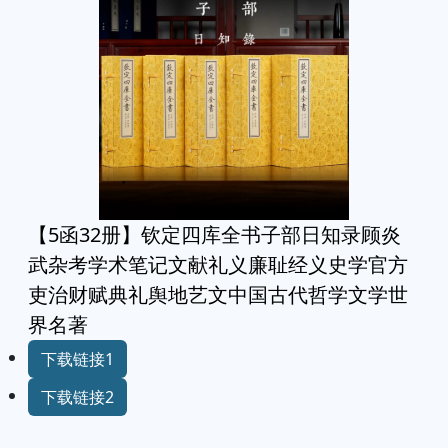
【5函32册】钦定四库全书子部日知录顾炎
武杂考学术笔记文献礼义廉耻经义史学官方
吏治财赋典礼舆地艺文中国古代哲学文学世
界名著
下载链接1
下载链接2