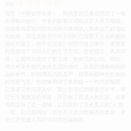
☆
☆
☆
☆
☆
评分
读完《中国史学名著》，我感觉自己像是经历了一场
史诗般的旅行。作者的叙事方式极其宏大而又细腻，
他能够将宏观的历史进程与微观的人物命运巧妙地结
合起来。我尤其被书中对不同时代背景下社会风貌的
描绘所吸引。他不仅仅是介绍那些政治事件，更重要
的是描绘了当时人们的生活方式、思想观念、风俗习
惯，让我对历史有了更立体、更鲜活的认知。例如，
书中对某个朝代市井生活的描绘，让我仿佛能闻到街
边的香气，听到嘈杂的叫卖声，感受到那种生机勃勃
的市井气息。他能够用细节来构建一个时代的氛围，
让读者完全沉浸其中。我之前读过的很多历史书，都
过于注重政治和军事，而忽略了普通人的生活。这本
书则弥补了这一遗憾，让我看到了历史真正的“人”的
一面。它让我明白，历史不只是少数精英的舞台，更
是亿万普通人共同书写的壮丽画卷。