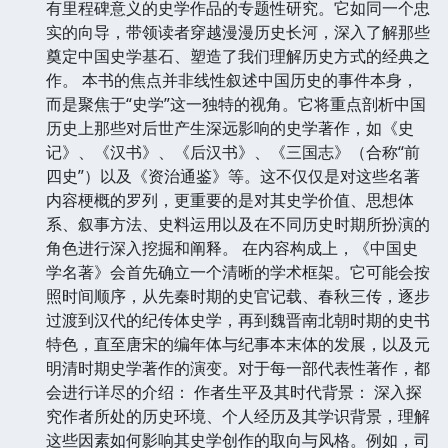
有里程碑意义的史学作品的专题性研究。它如同一个忠
实的向导，带领读者穿越漫漫历史长河，深入了解那些
奠定中国史学基石、塑造了我们理解历史方式的经典之
作。 本书的焦点并非线性叙述中国历史的事件本身，
而是聚焦于“史学”这一独特的视角。它将重点剖析中国
历史上那些对后世产生深远影响的史学著作，如《史
记》、《汉书》、《后汉书》、《三国志》（合称“前
四史”）以及《资治通鉴》等。这不仅仅是对这些名著
内容梗概的罗列，更重要的是对其史学价值、思想体
系、叙事方法、史料运用以及在不同历史时期所扮演的
角色进行深入挖掘和阐释。 在内容构成上，《中国史
学名著》会首先确立一个清晰的学术框架。它可能会按
照时间顺序，从先秦时期的史官记载、春秋三传，逐步
过渡到汉代的纪传体史学，再到魏晋南北朝时期的史书
特色，直至唐宋的编年体与纪事本末体的发展，以及元
明清时期史学著作的演变。对于每一部代表性著作，都
会进行详尽的介绍： 作者生平及其时代背景： 深入探
究作者所处的历史环境、个人经历及其学识背景，理解
这些因素如何影响其史学创作的取向与风格。例如，司