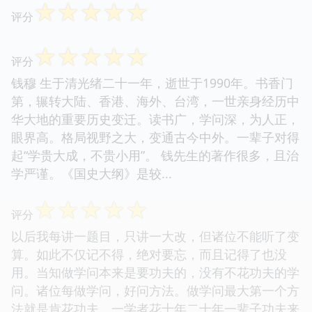
☆
☆
☆
☆
☆
评分
☆
☆
☆
☆
☆
评分
钱穆 生于清光绪二十一年，逝世于1990年。书香门
第，辗转大陆、香港、海外、台湾，一世亲身经历中
华大地的重要历史变迁。读书广，学问深，为人正，
眼界高。格局视野之大，变通古今中外。一辈子对得
起“学贵大成，不贵小用”。 钱先生的著作很多，且治
学严谨。《国史大纲》是较...
☆
☆
☆
☆
☆
评分
以后我每讲一题目，只讲一大改，但诸位不能听了变
算。如此不仅记不得，绝对要忘，而且记得了也没
用。当知做学问本来是要功夫的，没有不花功夫的学
问。诸位每做学问，好问方法。做学问最大第一个方
法就是肯花功夫。一学者花十年二十年一辈子功夫来