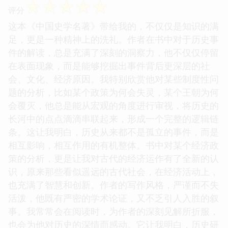
☆
☆
☆
☆
☆
评分
这本《中国史学名著》带给我的，不仅仅是知识的满
足，更是一种精神上的洗礼。作者在书中对于历史事
件的解读，总是充满了深刻的洞察力，他不仅仅停留
在表面现象，而是能够挖掘出事件背后更深层的社
会、文化、经济原因。我特别欣赏他对某些制度性问
题的分析，比如某个政策为何会失灵，某个王朝为何
会覆灭，他总是能从宏观的角度进行审视，将历史的
长河中的点点滴滴串联起来，形成一个完整的逻辑链
条。这让我明白，历史从来都不是孤立的事件，而是
相互影响，相互作用的有机整体。书中对某个经济政
策的分析，更是让我对古代的经济运作有了全新的认
识，原来那些看似遥远的古代社会，在经济活动上，
也充满了智慧和创新。作者的写作风格，严谨而不失
活泼，他既有严密的学术论证，又不乏引人入胜的叙
事。我常常会在阅读时，为作者的深刻见解所折服，
也会为他对历史的深情而感动。它让我明白，历史研