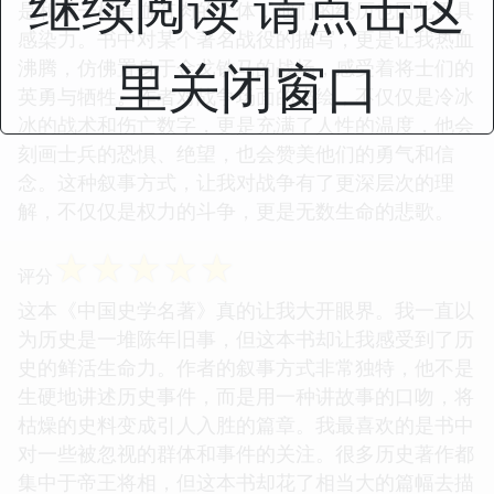
继续阅读 请点击这
是和我一样有血有肉的个体，他们的经历也因此更具
感染力。书中对某个著名战役的描写，更是让我热血
里关闭窗口
沸腾，仿佛置身于金戈铁马的战场，感受着将士们的
英勇与牺牲。作者对战争场面的描绘，不仅仅是冷冰
冰的战术和伤亡数字，更是充满了人性的温度，他会
刻画士兵的恐惧、绝望，也会赞美他们的勇气和信
念。这种叙事方式，让我对战争有了更深层次的理
解，不仅仅是权力的斗争，更是无数生命的悲歌。
☆
☆
☆
☆
☆
评分
这本《中国史学名著》真的让我大开眼界。我一直以
为历史是一堆陈年旧事，但这本书却让我感受到了历
史的鲜活生命力。作者的叙事方式非常独特，他不是
生硬地讲述历史事件，而是用一种讲故事的口吻，将
枯燥的史料变成引人入胜的篇章。我最喜欢的是书中
对一些被忽视的群体和事件的关注。很多历史著作都
集中于帝王将相，但这本书却花了相当大的篇幅去描