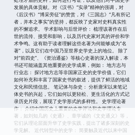
发展的具体贡献。对《汉书》“实录”精神的强调，对
《后汉书》“博采旁征”的赞赏，对《三国志》“凡有所记
者，并本之事实”的坚持，都反映了史家对史料真实性
的不懈追求。 学术影响与后世评价： 梳理该著作在后
世的流传、接受和影响，以及历代史家对其的评价和学
术争鸣。这有助于读者理解这些名著为何能够成为“名
著”，以及它们在中国乃至世界史学史上的地位。 除了
对“前四史”、《资治通鉴》等核心史著的深入解读，本
书还可能涵盖其他重要的史学成果，例如： 地方志与
行业志： 探讨地方志等非国家正史的史学价值，它们
如何补充和丰富了国家史书的叙述，提供了鲜活的地域
文化和民情信息。 笔记体与杂史： 分析唐宋以来笔记
体史书的兴起，它们如何以更轻松、更生活化的方式记
录历史片段，展现了史学形式的多样性。 史学理论著
作： 介绍中国历史上重要的史学评论和史学理论专
著，如刘知几的《史通》、章学诚的《文史通义》等，
它们从理论层面升华了史学实践，提出了诸多深刻的史
学见解。 近代转型中的史学： 简要触及近代以来中国