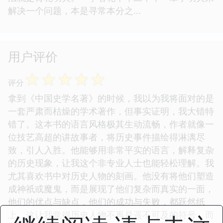
解决一个问题，本是寻常本分之...
用户评价
☆
☆
☆
☆
☆
评分
拿到《中国史学名著》的时候，我以为我将面对的是
一套严肃而枯燥的学术著作，但事实证明，我大错特
错了。这本书的语言风格极其生动流畅，作者就像一
位技艺高超的讲故事者，将历史事件描绘得淋漓尽
致，引人入胜。他能够用非常平实的语言，解释复杂
的历史现象，让我这个非专业人士也能轻松理解。我
尤其喜欢书中对历史人物的刻画。他没有将他们塑造
成神祇或魔鬼，而是展现了他们复杂而真实的一面，
他们的优点与缺点，他们的成功与失败，都跃然纸
上。这让我觉得历史人物不再是遥不可及的符号，而