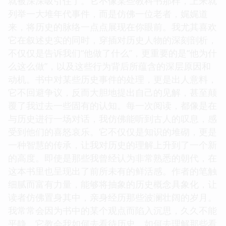
就被深深吸引住了。它不像某些教科书那样，上来就
列举一大堆年代事件，而是仿佛一位老者，娓娓道
来，将历史的脉络一点点展现在你眼前。我尤其喜欢
它在叙述史实的同时，穿插对历史人物的深刻剖析，
不仅仅是告诉我们“他做了什么”，更重要的是“他为什
么这么做”，以及这些行为背后所蕴含的深层原因和
动机。书中对某些历史事件的处理，更是出人意料，
它不回避争议，反而大胆地提出自己的见解，甚至颠
覆了我过去一些固有的认知。每一次阅读，都像是在
与历史进行一场对话，我仿佛能听到古人的叹息，感
受到他们的喜怒哀乐。它不仅仅是知识的堆砌，更是
一种智慧的传承，让我对历史的理解上升到了一个新
的高度。即使是那些我曾经认为非常熟悉的朝代，在
这本书里也呈现出了前所未有的鲜活感。作者的笔触
细腻而富有力量，能够将抽象的历史概念具象化，让
读者仿佛置身其中，亲身经历那些波澜壮阔的岁月。
我常常会因为书中的某个观点而陷入沉思，久久不能
平静。它教会我如何去看待历史，如何去理解那些看