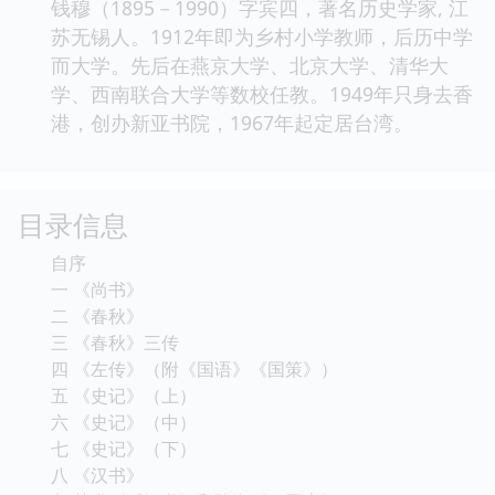
钱穆（1895－1990）字宾四，著名历史学家, 江
苏无锡人。1912年即为乡村小学教师，后历中学
而大学。先后在燕京大学、北京大学、清华大
学、西南联合大学等数校任教。1949年只身去香
港，创办新亚书院，1967年起定居台湾。
目录信息
自序
一 《尚书》
二 《春秋》
三 《春秋》三传
四 《左传》（附《国语》《国策》）
五 《史记》（上）
六 《史记》（中）
七 《史记》（下）
八 《汉书》