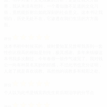
界，我从来没有想到，一个看似微不足道的文化习
俗，竟然能折射出如此深刻的社会意义。这本书让我
明白，历史无处不在，它渗透在我们生活的方方面
面。
☆
☆
☆
☆
☆
评分
这本书初中时候买的，彼时爱知某兄曾帮我弄到一套
性价比很高的柳如是别传，极其感谢。多年来钱穆这
本书我多次翻过，今年春假一鼓作气读完了。我对钱
公一向有种莫名其妙的好感，不过此书也充分证明，
人老了就是喜欢说教。虽然他的说教多有精彩之处。
☆
☆
☆
☆
☆
评分
个人以为此书是钱宾四先生前后期治学的分节点
☆
☆
☆
☆
☆
评分