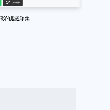
复制链接
精彩的趣题珍集
g