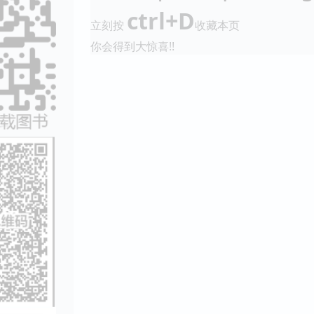
ctrl+D
立刻按
收藏本页
你会得到大惊喜!!