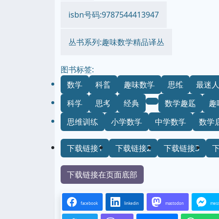
isbn号码:9787544413947
丛书系列:趣味数学精品译丛
图书标签:
数学
科普
趣味数学
思维
最迷人
科学
思考
经典
数学趣题
趣
思维训练
小学数学
中学数学
数学
下载链接1
下载链接2
下载链接3
下载链接在页面底部
facebook
linkedin
mastodon
mes