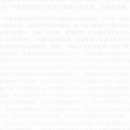
这是一本极具挑战性的数学动脑筋问题选集，充满着奇趣
一本旨在激发读者对数学的兴趣和好奇心的读物。它并非一本枯
入胜的方式，展现数学世界的魅力。本书精心挑选了大量经过时
从基础的数论、几何，到概率、逻辑推理，甚至是尚未完全解决
大众对数学“难”、“枯燥”的刻板印象。作者深知，许多人在学
趣味性和实际应用场景。因此，《最迷人的数学趣题》摒弃了繁
动的故事、有趣的场景或逻辑挑战之中。读者在解决问题的过程
掌握解决问题的思维方式和数学技巧。 本书的趣题并非随意拼
味性和知识性之间取得最佳平衡。它们有的考察的是基础的数学
运用多方面的数学知识和逻辑推理能力，考验读者的综合分析能
有最终的严谨证明，但其问题的设计本身就极富启发性，能够让
象。每一道趣题的提出，都伴随着一段引人入胜的背景故事或情
题目，可能会被包装成一个国王如何公平地分配宝藏给他的子民
进行最完美的构图。这种叙事性的处理方式，不仅增加了阅读的
。 本书的结构安排也十分注重循序渐进。开篇的题目通常较为
深入，题目的难度会逐渐提升，考察的数学概念也会更加丰富。
，书中会提供一些关键的提示或启发性的思路，而不是直接给出
解决问题的韧性。 《最迷人的数学趣题》并非只为数学爱好者