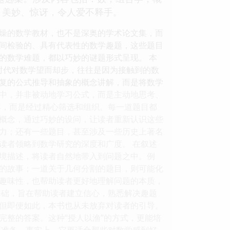
、美妙、惊讶，令人爱不释手。
燥的数学教材，也不是深奥的学术论文集，而
间检验的、具有代表性的数学趣题，这些题目
的数学难题，都以巧妙的谜题形式呈现。 本
生时代对数学望而却步，往往是因为接触到的数
复的公式推导和抽象的概念讲解，而是将数学
中，并非被动地学习公式，而是主动地思考、
凑，而是经过精心筛选和组织。每一道题目都
概念，通过巧妙的设问，让读者重新认识这些
力；还有一些题目，甚至涉及一些历史上著名
读者领略到数学研究的深度和广度。 在叙述
境描述，将读者自然地带入到问题之中。例
的故事；一道关于几何分割的题目，则可能化
趣味性，也帮助读者更好地理解问题的本质，
基础，旨在帮助读者建立信心，熟悉解决趣题
但即便如此，本书也从未放弃对读者的引导。
完整的答案。这种“授人以渔”的方式，更能培
而准备。事实上，它更适合那些对数学感到好