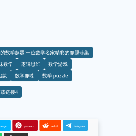
的数学趣题:一位数学名家精彩的趣题珍集
味数学
逻辑思维
数学游戏
启蒙
数学趣味
数学 puzzle
下载链接4
senger
pinterest
reddit
telegram