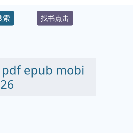
搜索
找书点击
f epub mobi
26