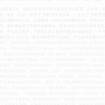
的知识海洋中，我们常常迷失于错综复杂的理论迷雾。这本书，
景。相反，它是一次关于“理解”的深度探索，一次关于“洞察”的
定义或晦涩的公式。它更像是一位博学而风趣的向导，带领您穿
现，那些看似高不可攀的抽象概念，其实与我们生活的世界息息
质，并在此过程中，培养我们独立思考和解决问题的能力。 本
我们将从“分类”这一最古老的智慧火花谈起。无论是将生物划
基石。我们将审视，分类的规则如何影响我们的认知，以及不同
的深海。世界并非由孤立的个体构成，而是由万千相互联系的事
，是洞察其运作机制的关键。我们将探讨，如何通过识别和分析
我们将触及“模式”的奥秘。无论是大自然中的螺旋生长，还是人
些模式，如何辨别其背后的逻辑，并利用它们来指导我们的决策
助我们规避风险、抓住机遇的。 此外，本书还将深入探讨“结构
那些复杂的系统，无论是社会组织、科学理论，还是艺术作品，
开启事物内部运作的钥匙。 更进一步，我们将触碰“变化”的本
变化，变化的规律又是什么。我们将审视，从科学理论的演进到
未来的关键。 《思想的探险》将打破学科的界限，为您呈现一
您成为一个更敏锐、更深刻的思想者。它将教会您如何剥离浮华
语言力求平实易懂，即便您没有深厚的学术背景，也能轻松跟随