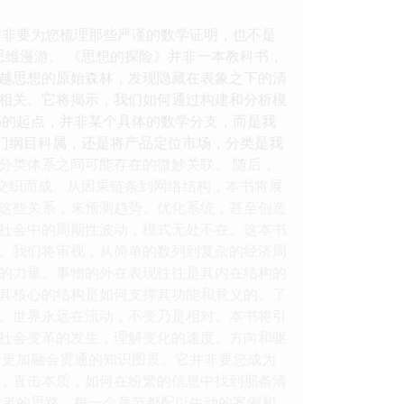
并非要为您梳理那些严谨的数学证明，也不是
思维漫游。 《思想的探险》并非一本教科书，
越思想的原始森林，发现隐藏在表象之下的清
相关。它将揭示，我们如何通过构建和分析模
书的起点，并非某个具体的数学分支，而是我
分门纲目科属，还是将产品定位市场，分类是我
分类体系之间可能存在的微妙关联。 随后，
物交织而成。从因果链条到网络结构，本书将展
这些关系，来预测趋势、优化系统，甚至创造
类社会中的周期性波动，模式无处不在。这本书
。我们将审视，从简单的数列到复杂的经济周
”的力量。事物的外在表现往往是其内在结构的
其核心的结构是如何支撑其功能和意义的。了
质。世界永远在流动，不变乃是相对。本书将引
社会变革的发生，理解变化的速度、方向和驱
个更加融会贯通的知识图景。它并非要您成为
，直击本质，如何在纷繁的信息中找到那条清
作者的思路。每一个章节都配以生动的案例和