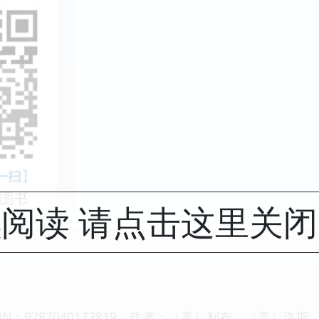
阅读 请点击这里关
N：9787040173819，作者：（美）利布、（美）洛斯