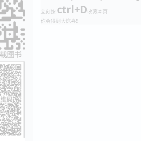
ctrl+D
立刻按
收藏本页
你会得到大惊喜!!