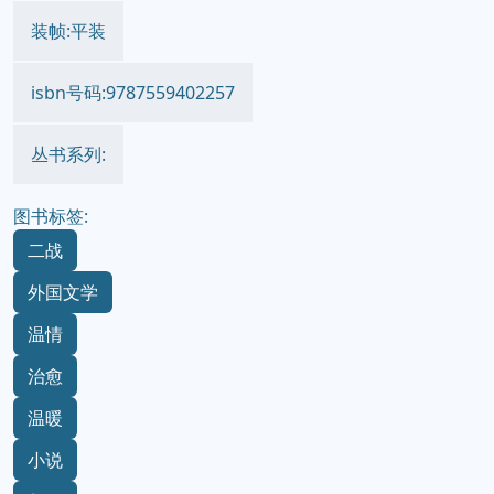
装帧:平装
isbn号码:9787559402257
丛书系列:
图书标签:
二战
外国文学
温情
治愈
温暖
小说