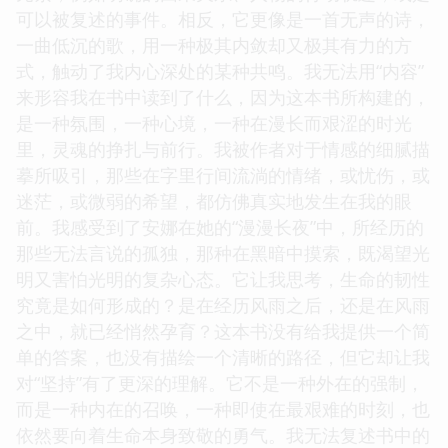
可以被复述的事件。相反，它更像是一首无声的诗，
一曲低沉的歌，用一种极其内敛却又极其有力的方
式，触动了我内心深处的某种共鸣。我无法用“内容”
来形容我在书中读到了什么，因为这本书所构建的，
是一种氛围，一种心境，一种在漫长而艰涩的时光
里，灵魂的挣扎与前行。我被作者对于情感的细腻描
摹所吸引，那些在字里行间流淌的情绪，或忧伤，或
迷茫，或微弱的希望，都仿佛真实地发生在我的眼
前。我感受到了安娜在她的“漫漫长夜”中，所经历的
那些无法言说的孤独，那种在黑暗中摸索，既渴望光
明又害怕光明的复杂心态。它让我思考，生命的韧性
究竟是如何形成的？是在经历风雨之后，还是在风雨
之中，就已经悄然孕育？这本书没有给我提供一个简
单的答案，也没有描绘一个清晰的路径，但它却让我
对“坚持”有了更深的理解。它不是一种外在的强制，
而是一种内在的召唤，一种即使在最艰难的时刻，也
依然要向着生命本身致敬的勇气。我无法复述书中的