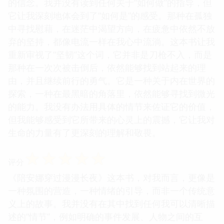
的信念。我并没有读到任何关于“如何做”的指导，但
它让我深刻地体会到了“如何是”的感受。那种在孤独
中寻找慰藉，在迷茫中渴望方向，在疲惫中依然不放
弃的坚持，都像电流一样在我心中流淌。这本书让我
重新审视了“坚韧”这个词，它并非是刀枪不入，而是
那种在一次次被击倒后，依然能够找到站起来的理
由，并且继续前行的勇气。它是一种关于内在世界的
探索，一种在最黑暗的角落里，依然能够寻找到微光
的能力。我没有办法用具体的情节来佐证它的价值，
但我能够感受到它所带来的心灵上的震撼，它让我对
生命的力量有了更深刻的理解和敬畏。
☆
☆
☆
☆
☆
评分
《陪安娜穿过漫漫长夜》这本书，对我而言，更像是
一种氛围的营造，一种情绪的引导，而非一个传统意
义上的故事。我并没有在其中找到任何我可以清晰描
述的“情节”，例如明确的事件发展、人物之间的互