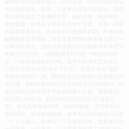
秘和诗意的标题所吸引，以为会是一段关于陪伴与治
愈的娓娓道来。然而，当故事的齿轮开始转动，我便
被深深地拉入了安娜的世界，她的长夜，她的挣扎，
她的坚韧，仿佛在字里行间化作了实质，与我一同经
历着那些漫长的、充满未知与挑战的时刻。作者的笔
触细腻得近乎残酷，却又在最黑暗的角落里点燃了一
丝希望的微光。我并没有读到任何我能够用具体情节
来概括的“内容”，但我能感受到的是一种情绪的潮
汐，一种灵魂深处的共鸣。这本书的强大之处在于，
它并非直接告诉你“发生了什么”，而是让你去“感受”
安娜所感受的一切。那种在无尽的黑暗中摸索前进的
无力感，那种想要抓住点什么却徒劳无功的焦灼，以
及在绝望边缘依然不肯放弃的微小火苗，都像电流一
样在我心中流淌。我曾经也经历过自己的“漫漫长
夜”，虽然具体情境不同，但那种孤独、迷茫和对出
路的渴求，却是如此相似。这本书让我觉得自己不是
一个人在战斗，仿佛有一个无形的同伴，默默地与我
一同呼吸，一同承受。它让我重新审视了“陪伴”这个