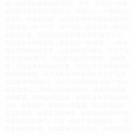
动，或是可以被概括的“剧情”。然而，它却以一种极
其细腻且富有感染力的方式，将我拉入一个独特的心
灵空间。作者的笔触，如同在夜色中描绘着最微妙的
光影变化，每一个字，每一句话，都蕴含着一种深沉
的情感力量。我无法告诉你安娜在书里“做”了什么，
因为这本书所传递的，更多的是一种“感受”，一种在
漫长而孤独的岁月里，心灵的低语与挣扎。它关于如
何在“漫漫长夜”中，找到属于自己的“陪伴”，这种陪
伴，可以是来自内心的力量，也可以是与某种超越物
质的精神连接。我并没有从书中获得任何关于“应该
怎么做”的明确指引，但它让我深刻地体会到了“如何
承受”的意义。那种在无尽的黑暗中，依然保持着微
弱的希望，那种在绝望边缘，依然不放弃寻找出路的
坚持，都像回声一样在我心中荡漾。它让我意识到，
真正的坚韧，并非是无所畏惧，而是那种在恐惧中依
然选择前行的勇气。它是一种关于灵魂的旅程，一种
在最艰难的时刻，依然能够与自己对话，并找到前进