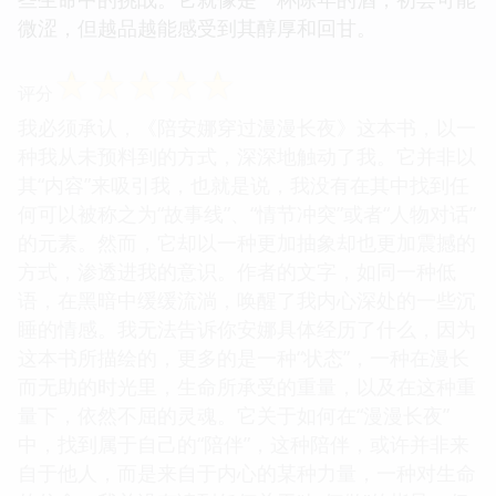
微涩，但越品越能感受到其醇厚和回甘。
☆
☆
☆
☆
☆
评分
我必须承认，《陪安娜穿过漫漫长夜》这本书，以一
种我从未预料到的方式，深深地触动了我。它并非以
其“内容”来吸引我，也就是说，我没有在其中找到任
何可以被称之为“故事线”、“情节冲突”或者“人物对话”
的元素。然而，它却以一种更加抽象却也更加震撼的
方式，渗透进我的意识。作者的文字，如同一种低
语，在黑暗中缓缓流淌，唤醒了我内心深处的一些沉
睡的情感。我无法告诉你安娜具体经历了什么，因为
这本书所描绘的，更多的是一种“状态”，一种在漫长
而无助的时光里，生命所承受的重量，以及在这种重
量下，依然不屈的灵魂。它关于如何在“漫漫长夜”
中，找到属于自己的“陪伴”，这种陪伴，或许并非来
自于他人，而是来自于内心的某种力量，一种对生命