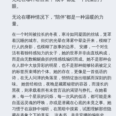
眼。
无论在哪种情况下，“陪伴”都是一种温暖的力
量。
在一个时间被拉长的冬夜，寒冷如同凝固的丝绒，笼罩
着沉睡的城市。街灯的光晕在薄雾中晕染开来，模糊了
行人的身影，也模糊了故事的边界。 安娜，一个对生
活有着独特感知力的女子，她的世界并非由直线构成，
而是由无数蜿蜒曲折的情感线编织而成。她不是那种会
在人群中大放异彩的明星，也不是那种能够轻易被定义
的标签所束缚的个体。她的存在，更像是一首低语的
诗，在无人问津的角落里，悄悄绽放出细腻而深刻的韵
味。 她曾经相信，夜晚是藏匿秘密的容器，而漫长的
黑夜，则承载着所有未曾言说的渴望与挣扎。在她看
来，每一个星辰的闪烁，每一次风的低语，都可能是来
自遥远灵魂的呼唤，亦或是潜藏在心底的未竟之事。她
习惯于在寂静中倾听，在黑暗中摸索，试图理解那些隐
藏在表象之下的真实。 这本书，并非安娜的编年史，