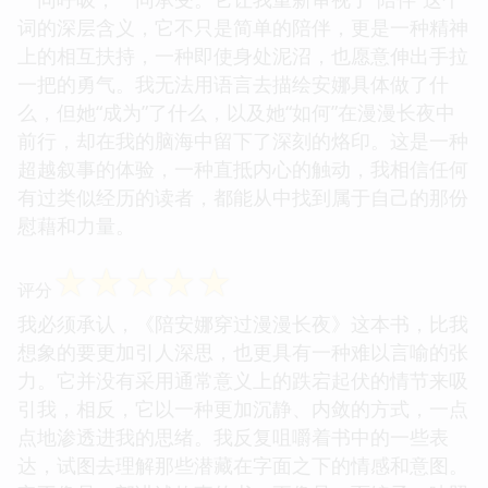
词的深层含义，它不只是简单的陪伴，更是一种精神
上的相互扶持，一种即使身处泥沼，也愿意伸出手拉
一把的勇气。我无法用语言去描绘安娜具体做了什
么，但她“成为”了什么，以及她“如何”在漫漫长夜中
前行，却在我的脑海中留下了深刻的烙印。这是一种
超越叙事的体验，一种直抵内心的触动，我相信任何
有过类似经历的读者，都能从中找到属于自己的那份
慰藉和力量。
☆
☆
☆
☆
☆
评分
我必须承认，《陪安娜穿过漫漫长夜》这本书，比我
想象的要更加引人深思，也更具有一种难以言喻的张
力。它并没有采用通常意义上的跌宕起伏的情节来吸
引我，相反，它以一种更加沉静、内敛的方式，一点
点地渗透进我的思绪。我反复咀嚼着书中的一些表
达，试图去理解那些潜藏在字面之下的情感和意图。