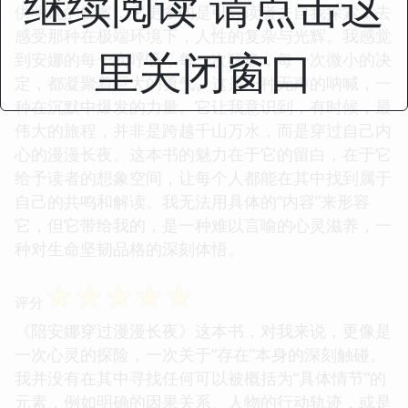
继续阅读 请点击这
供明确的答案，它更多的是引导读者去自我探索，去
感受那种在极端环境下，人性的复杂与光辉。我感觉
里关闭窗口
到安娜的每一次呼吸，每一次犹豫，每一次微小的决
定，都凝聚着巨大的勇气。这是一种无声的呐喊，一
种在沉默中爆发的力量。它让我意识到，有时候，最
伟大的旅程，并非是跨越千山万水，而是穿过自己内
心的漫漫长夜。这本书的魅力在于它的留白，在于它
给予读者的想象空间，让每个人都能在其中找到属于
自己的共鸣和解读。我无法用具体的“内容”来形容
它，但它带给我的，是一种难以言喻的心灵滋养，一
种对生命坚韧品格的深刻体悟。
☆
☆
☆
☆
☆
评分
《陪安娜穿过漫漫长夜》这本书，对我来说，更像是
一次心灵的探险，一次关于“存在”本身的深刻触碰。
我并没有在其中寻找任何可以被概括为“具体情节”的
元素，例如明确的因果关系、人物的行动轨迹，或是