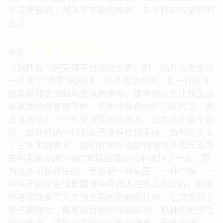
至关重要的，却又常常被忽略的，关于存在与坚持的
意义。
☆
☆
☆
☆
☆
评分
当我捧起《陪安娜穿过漫漫长夜》时，我并没有预设
一个关于“情节”的期待。我所感受到的，是一种更加
抽象但却更加触动灵魂的体验。这本书没有让我沉浸
在具体的故事情节中，去关注角色的行动和对话，而
是将我引向了一种更深层次的思考：在生命的某个阶
段，当外界的一切都似乎变得模糊不清，当时间失去
了它本来的意义，我们究竟应该如何继续？我无法用
任何具象化的“内容”来描述我在书中读到了什么，因
为这本书所传递的，更多是一种氛围，一种心境，一
种关于如何在极度困境中寻找内在支点的过程。我被
作者那细腻而又充满力量的笔触所打动，它捕捉到了
那些最细微、最难以言喻的情感波动，那种在绝望边
缘的低语，那种在黑暗中闪烁的微光。安娜的“长