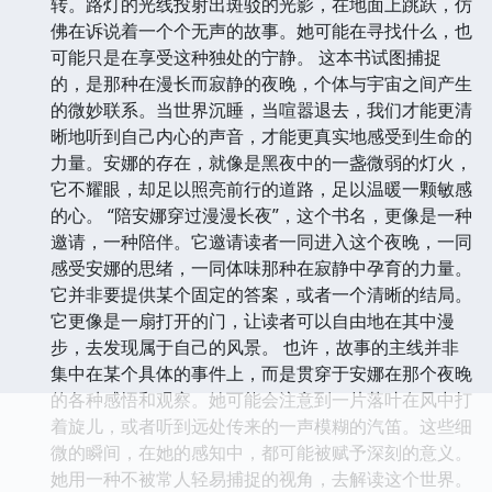
转。路灯的光线投射出斑驳的光影，在地面上跳跃，仿
佛在诉说着一个个无声的故事。她可能在寻找什么，也
可能只是在享受这种独处的宁静。 这本书试图捕捉
的，是那种在漫长而寂静的夜晚，个体与宇宙之间产生
的微妙联系。当世界沉睡，当喧嚣退去，我们才能更清
晰地听到自己内心的声音，才能更真实地感受到生命的
力量。安娜的存在，就像是黑夜中的一盏微弱的灯火，
它不耀眼，却足以照亮前行的道路，足以温暖一颗敏感
的心。 “陪安娜穿过漫漫长夜”，这个书名，更像是一种
邀请，一种陪伴。它邀请读者一同进入这个夜晚，一同
感受安娜的思绪，一同体味那种在寂静中孕育的力量。
它并非要提供某个固定的答案，或者一个清晰的结局。
它更像是一扇打开的门，让读者可以自由地在其中漫
步，去发现属于自己的风景。 也许，故事的主线并非
集中在某个具体的事件上，而是贯穿于安娜在那个夜晚
的各种感悟和观察。她可能会注意到一片落叶在风中打
着旋儿，或者听到远处传来的一声模糊的汽笛。这些细
微的瞬间，在她的感知中，都可能被赋予深刻的意义。
她用一种不被常人轻易捕捉的视角，去解读这个世界。