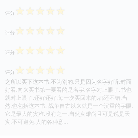
☆
☆
☆
☆
☆
评分
☆
☆
☆
☆
☆
评分
☆
☆
☆
☆
☆
评分
☆
☆
☆
☆
☆
评分
之所以买下这本书.不为别的.只是因为名字好听.封面
好看.向来买书第一要看的是名字.名字对上眼了.书也
就对上眼了.还好还好.每一次买回来的.都还不错.当
然.也包括这本书. 战争自古以来就是一个沉重的字眼.
它是最大的灾难.没有之一.自然灾难尚且可是说是天
灾.不可避免.人的各种意...