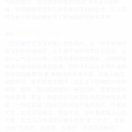
方向的能力。我无法用具体的“内容”来形容它的价
值，但我能够感受到它所带来的深刻的思考，它让我
对生命中的某些体验有了更深刻的理解和共鸣。
☆
☆
☆
☆
☆
评分
《陪安娜穿过漫漫长夜》带给我的，是一种非常独特
且深刻的阅读感受，它不属于那种情节跌宕起伏、让
你一口气读完的书，而是需要你放慢脚步，去细细体
味其中蕴含的情感和思考。我并没有从这本书中读到
任何我能够用“故事”来概括的具体内容，比如人物之
间的对话、事件的发生顺序，或是某个明确的冲突和
结局。然而，我却能感受到一种强烈的、贯穿始终的
情绪基调，那是一种在压抑与希望之间摇摆的复杂感
受，一种在孤独与陪伴之间寻找平衡的挣扎。作者的
文字，如同涓涓细流，看似平淡，却有着直抵人心的
力量。我无法具体描述安娜在书里“做了什么”，但她
“如何”去面对、去感受、去坚持，却深深地触动了