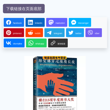
下载链接在页面底部
facebook
linkedin
mastodon
messenger
pinterest
reddit
telegram
twitter
viber
vkontakte
whatsapp
复制链接