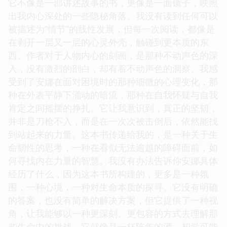
它不像是一部讲述故事的书，更像是一面镜子，映照
出我内心深处的一些隐秘角落。我没有读到任何可以
被描述为“情节”的线性发展，但每一次阅读，都像是
在剥开一层又一层的心灵外壳，触碰到更本质的东
西。作者对于人物内心的刻画，是那种不动声色的深
入，没有激烈的剖白，却有着不动声色的洞察。我感
受到了安娜在面对困境时的那种细微的心理变化，那
种在外表平静下涌动的暗流，那种在自我怀疑与自我
肯定之间摇摆的挣扎。它让我意识到，真正的坚韧，
并非是刀枪不入，而是在一次次被击倒后，依然能找
到站起来的力量。这本书传递给我的，是一种关于生
命韧性的思考，一种在看似无法逾越的障碍面前，如
何寻找内在力量的智慧。我没有办法告诉你安娜具体
经历了什么，因为这本书所构建的，更多是一种氛
围，一种心境，一种对生命本质的探寻。它没有明确
的答案，也没有简单的解决方案，但它提供了一种视
角，让我能够以一种更深刻、更包容的方式去理解那
些生命中的挑战。它就像是一杯陈年的酒，初尝可能