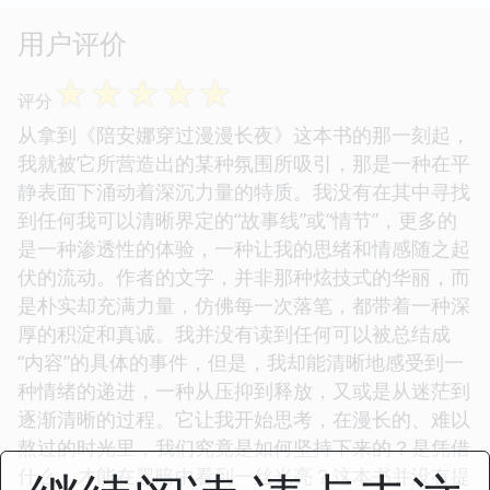
用户评价
☆
☆
☆
☆
☆
评分
从拿到《陪安娜穿过漫漫长夜》这本书的那一刻起，
我就被它所营造出的某种氛围所吸引，那是一种在平
静表面下涌动着深沉力量的特质。我没有在其中寻找
到任何我可以清晰界定的“故事线”或“情节”，更多的
是一种渗透性的体验，一种让我的思绪和情感随之起
伏的流动。作者的文字，并非那种炫技式的华丽，而
是朴实却充满力量，仿佛每一次落笔，都带着一种深
厚的积淀和真诚。我并没有读到任何可以被总结成
“内容”的具体的事件，但是，我却能清晰地感受到一
种情绪的递进，一种从压抑到释放，又或是从迷茫到
逐渐清晰的过程。它让我开始思考，在漫长的、难以
熬过的时光里，我们究竟是如何坚持下来的？是凭借
什么，才能在黑暗中看到一丝光亮？这本书并没有提