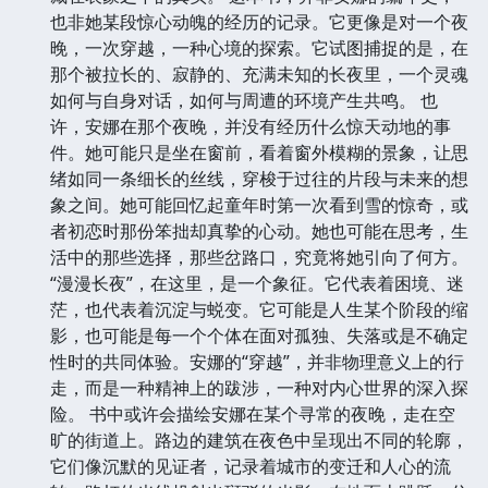
也非她某段惊心动魄的经历的记录。它更像是对一个夜
晚，一次穿越，一种心境的探索。它试图捕捉的是，在
那个被拉长的、寂静的、充满未知的长夜里，一个灵魂
如何与自身对话，如何与周遭的环境产生共鸣。 也
许，安娜在那个夜晚，并没有经历什么惊天动地的事
件。她可能只是坐在窗前，看着窗外模糊的景象，让思
绪如同一条细长的丝线，穿梭于过往的片段与未来的想
象之间。她可能回忆起童年时第一次看到雪的惊奇，或
者初恋时那份笨拙却真挚的心动。她也可能在思考，生
活中的那些选择，那些岔路口，究竟将她引向了何方。
“漫漫长夜”，在这里，是一个象征。它代表着困境、迷
茫，也代表着沉淀与蜕变。它可能是人生某个阶段的缩
影，也可能是每一个个体在面对孤独、失落或是不确定
性时的共同体验。安娜的“穿越”，并非物理意义上的行
走，而是一种精神上的跋涉，一种对内心世界的深入探
险。 书中或许会描绘安娜在某个寻常的夜晚，走在空
旷的街道上。路边的建筑在夜色中呈现出不同的轮廓，
它们像沉默的见证者，记录着城市的变迁和人心的流