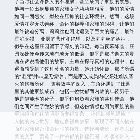
了当时社会许多人的不理解，甚至成为了家族的禁忌。
他与一位出身显赫的家族女子莉莉丝相爱，他们的爱情
如同一团烈火，燃烧在压抑的社会环境中。然而，这段
爱情注定无法善终，命运的捉弄和家族的阻碍，让他们
最终被迫分离，莉莉丝也因此遭受了巨大的痛苦，最终
香消玉殒。 亚瑟的悲伤和绝望，以及莉莉丝的牺牲，
似乎在这座庄园留下了深刻的印记。每当夜幕降临，庄
园深处便会传来若有若无的低语，似乎是那些逝去的灵
魂在诉说着他们的故事。主角在探寻真相的过程中，也
逐渐感受到了这种莫名的力量，她开始怀疑，那些所谓
的“诅咒”并非虚无缥缈，而是家族成员内心深处难以磨
灭的伤痛所化。 随着故事的深入，主角还遇到了庄园
里的其他家族成员，包括一位忧郁而内敛的年轻男子，
他是伊芙琳的孙子，似乎也肩负着家族的某种使命。他
们之间产生了微妙的情感，但这份情感也因为家族的重
重阻碍和过往的阴影而变得复杂。 小说细腻地描绘了
人物的内心世界，通过多视角叙事，展现了不同人物在
面对家族秘密和命运时的挣扎、选择与成长。作者以优
美的文字，营造了一种浓郁的神秘氛围，将读者带入一