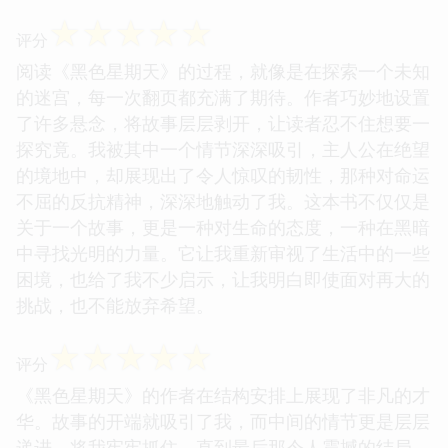
☆
☆
☆
☆
☆
评分
阅读《黑色星期天》的过程，就像是在探索一个未知
的迷宫，每一次翻页都充满了期待。作者巧妙地设置
了许多悬念，将故事层层剥开，让读者忍不住想要一
探究竟。我被其中一个情节深深吸引，主人公在绝望
的境地中，却展现出了令人惊叹的韧性，那种对命运
不屈的反抗精神，深深地触动了我。这本书不仅仅是
关于一个故事，更是一种对生命的态度，一种在黑暗
中寻找光明的力量。它让我重新审视了生活中的一些
困境，也给了我不少启示，让我明白即使面对再大的
挑战，也不能放弃希望。
☆
☆
☆
☆
☆
评分
《黑色星期天》的作者在结构安排上展现了非凡的才
华。故事的开端就吸引了我，而中间的情节更是层层
递进，将我牢牢抓住，直到最后那令人震撼的结局。