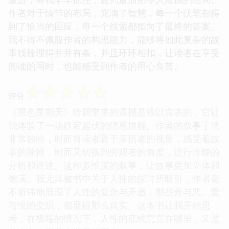
作者对于情节的布局，充满了智慧，每一个伏笔都得
到了恰当的回应，每一个线索都指向了最终的答案。
我不得不佩服作者的构思能力，能够将如此复杂的故
事线梳理得井井有条，并且环环相扣，让读者在享受
阅读的同时，也能感受到作者的用心良苦。
☆
☆
☆
☆
☆
评分
《黑色星期天》给我带来的震撼是难以言表的，它让
我体验了一场跌宕起伏的情感旅程。作者的叙事手法
非常独特，时而将读者置于亲历者的视角，感受着故
事的脉搏，时而又切换到旁观者的角度，进行冷静的
分析和评述。这种多维度的叙事，让故事更加立体和
饱满。我尤其被书中关于人性的探讨所吸引，作者毫
不避讳地展现了人性的复杂与矛盾，那些善与恶、爱
与恨的交织，都显得那么真实。这本书让我开始思
考，在极端的情况下，人性的底线究竟在哪里，又是