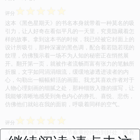
☆
☆
☆
☆
☆
评分
这本《黑色星期天》的书名本身就带着一种莫名的吸
引力，让人好奇在看似平凡的一天里，究竟隐藏着怎
样的故事。拿到这本书的时候，我已经被它封面上的
设计所吸引，那种深邃的黑色调，配合着若隐若现的
纹理，仿佛预示着一场不为人知的秘密正在悄然展
开。翻开第一页，就被作者流畅而富有张力的笔触所
折服，文字如同涓涓细流，缓缓地渗透进读者的内
心，勾勒出一幅幅鲜活的画面。我尤其喜欢作者对于
人物心理刻画的细腻之处，那种细致入微的描写，让
我能够清晰地感受到角色内心的挣扎、喜悦、悲伤，
仿佛他们就站在我的面前，呼吸着同样的空气。
☆
☆
☆
☆
☆
评分
《黑色星期天》这本书的节奏掌控得恰到好处，既有