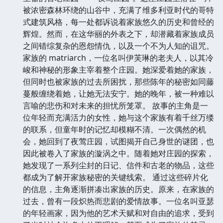
被浓密森林环绕的山谷中，充满了维多利亚时代的哥特
式建筑风格，每一处都诉说着家族悠久的历史和曾经的
辉煌。然而，在这华丽的外表之下，却潜藏着家族成员
之间错综复杂的恩怨情仇，以及一个不为人知的诅咒。
家族的 matriarch，一位名叫伊芙琳的老夫人，以其冷
峻和神秘的形象主宰着整个庄园。她深爱着她的家族，
但同时也被家族的过去所困扰，那些陈年的秘密如同藤
蔓般缠绕着她，让她无法安宁。她的晚年，被一种难以
言喻的悲伤和对未来的担忧所笼罩。 故事的主角是一
位年轻而充满活力的女性，她与这个家族有着千丝万缕
的联系，但童年时的记忆却模糊不清。一次偶然的机
会，她回到了夜莺庄园，试图揭开自己身世的谜团，也
因此被卷入了家族的漩涡之中。随着她对庄园的探索，
她发现了一系列尘封的日记、信件和古老的物品，这些
都成为了解开家族秘密的关键线索。 通过这些碎片化
的信息，主角逐渐拼凑出家族的历史。原来，在家族的
过去，曾有一段炽热而悲剧的爱情故事。一位名叫亚瑟
的年轻画家，因为他的艺术天赋和对自由的追求，受到