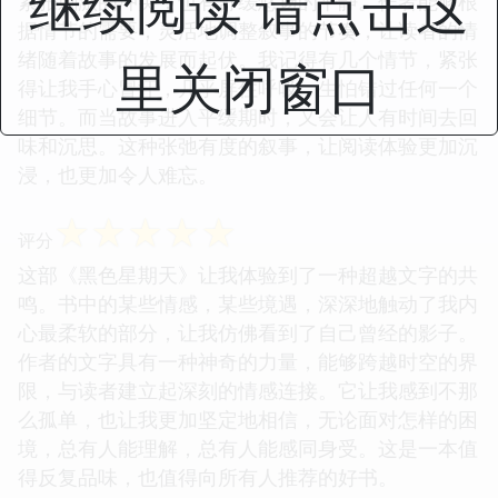
继续阅读 请点击这
紧张刺激的冲突，也有舒缓悠扬的平静。作者能够根
据情节的需要，灵活地调整叙事的节奏，让读者的情
绪随着故事的发展而起伏。我记得有几个情节，紧张
里关闭窗口
得让我手心冒汗，几乎屏住呼吸，生怕错过任何一个
细节。而当故事进入平缓期时，又会让人有时间去回
味和沉思。这种张弛有度的叙事，让阅读体验更加沉
浸，也更加令人难忘。
☆
☆
☆
☆
☆
评分
这部《黑色星期天》让我体验到了一种超越文字的共
鸣。书中的某些情感，某些境遇，深深地触动了我内
心最柔软的部分，让我仿佛看到了自己曾经的影子。
作者的文字具有一种神奇的力量，能够跨越时空的界
限，与读者建立起深刻的情感连接。它让我感到不那
么孤单，也让我更加坚定地相信，无论面对怎样的困
境，总有人能理解，总有人能感同身受。这是一本值
得反复品味，也值得向所有人推荐的好书。