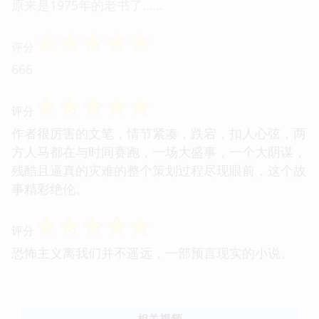
原来是1975年的老书了……
☆
☆
☆
☆
☆
评分
666
☆
☆
☆
☆
☆
评分
作者很厉害的文笔，情节紧凑，跌宕，扣人心弦，两
方人马都在与时间赛跑，一场大盛事，一个大阴谋，
残酷且逼真的灾难的整个策划过程尽现眼前，这个故
事精彩绝伦。
☆
☆
☆
☆
☆
评分
恐怖主义离我们并不遥远，一部预言现实的小说。
相关视频