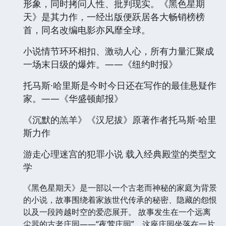
形象，同时拷问人性、批判现实。《黑色星期
天》是其力作，一经出版便跃居各大畅销榜榜
首，同名改编电影亦风靡全球。
小说情节环环相扣、激动人心，所有力量汇聚成
一场末日级的爆炸。——《纽约时报》
托马斯·哈里斯是今时今日还在写作的最佳悬疑作
家。——《华盛顿邮报》
《沉默的羔羊》《汉尼拔》原著作者托马斯·哈里
斯力作
游走心理迷宫的犯罪小说 载入经典殿堂的类型文
学
《黑色星期天》是一部以一个古老而神秘的家庭为背景
的小说，故事围绕着家族世代传承的秘密、隐藏的怨恨
以及一段跨越时空的爱恋展开。 故事发生在一个远离
尘嚣的古老庄园——“夜莺庄园”。这座庄园坐落在一片