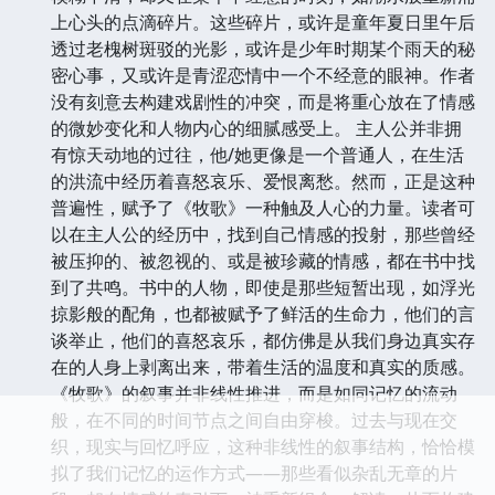
上心头的点滴碎片。这些碎片，或许是童年夏日里午后
透过老槐树斑驳的光影，或许是少年时期某个雨天的秘
密心事，又或许是青涩恋情中一个不经意的眼神。作者
没有刻意去构建戏剧性的冲突，而是将重心放在了情感
的微妙变化和人物内心的细腻感受上。 主人公并非拥
有惊天动地的过往，他/她更像是一个普通人，在生活
的洪流中经历着喜怒哀乐、爱恨离愁。然而，正是这种
普遍性，赋予了《牧歌》一种触及人心的力量。读者可
以在主人公的经历中，找到自己情感的投射，那些曾经
被压抑的、被忽视的、或是被珍藏的情感，都在书中找
到了共鸣。书中的人物，即使是那些短暂出现，如浮光
掠影般的配角，也都被赋予了鲜活的生命力，他们的言
谈举止，他们的喜怒哀乐，都仿佛是从我们身边真实存
在的人身上剥离出来，带着生活的温度和真实的质感。
《牧歌》的叙事并非线性推进，而是如同记忆的流动
般，在不同的时间节点之间自由穿梭。过去与现在交
织，现实与回忆呼应，这种非线性的叙事结构，恰恰模
拟了我们记忆的运作方式——那些看似杂乱无章的片