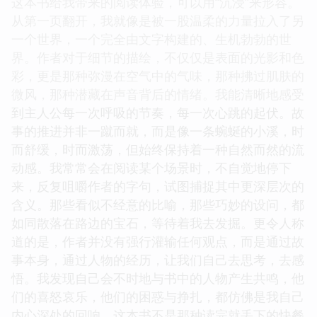
这本书给我带来的阅读体验，可以用“沉浸”来形容。
从第一页翻开，我就像是被一股温柔的力量拉入了另
一个世界，一个完全由文字构建的、生机勃勃的世
界。作者对于细节的描绘，不仅仅是表面的光影和色
彩，更是那种弥漫在空气中的气味，那种拂过肌肤的
微风，那种潜藏在声音背后的情绪。我能清晰地感受
到主人公每一次呼吸的节奏，每一次心跳的起伏。故
事的推进并非一蹴而就，而是像一条蜿蜒的小溪，时
而舒缓，时而激荡，但始终保持着一种自然而然的流
动感。我常常会在阅读某个场景时，不自觉地停下
来，反复咀嚼作者的字句，试图捕捉其中更深层次的
含义。那些看似不经意的比喻，那些巧妙的设问，都
如同散落在路边的宝石，等待着我去发掘。更令人称
道的是，作者并没有强行灌输任何观点，而是通过故
事本身，通过人物的经历，让我们自己去思考，去感
悟。我发现自己会不时地与书中的人物产生共鸣，他
们的喜怒哀乐，他们的困惑与挣扎，都仿佛是我自己
内心深处的回响。这本书不是那种读完就丢下的快餐