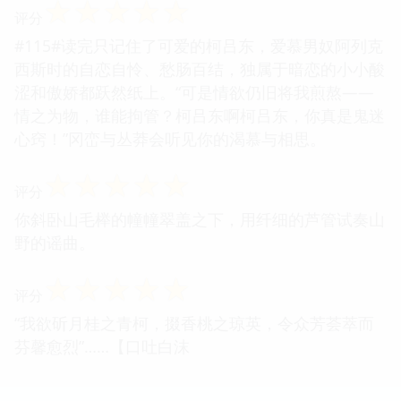
☆
☆
☆
☆
☆
评分
#115#读完只记住了可爱的柯吕东，爱慕男奴阿列克
西斯时的自恋自怜、愁肠百结，独属于暗恋的小小酸
涩和傲娇都跃然纸上。“可是情欲仍旧将我煎熬——
情之为物，谁能拘管？柯吕东啊柯吕东，你真是鬼迷
心窍！”冈峦与丛莽会听见你的渴慕与相思。
☆
☆
☆
☆
☆
评分
你斜卧山毛榉的幢幢翠盖之下，用纤细的芦管试奏山
野的谣曲。
☆
☆
☆
☆
☆
评分
“我欲斫月桂之青柯，掇香桃之琼英，令众芳荟萃而
芬馨愈烈”……【口吐白沫