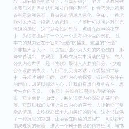
段，却在情感的牵引下，被重新组合、解读，从而构建
出我们对世界的认知和对自我的理解。作者巧妙地运用
各种意象和象征，将抽象的情感具象化，例如，一首老
歌可以承载一段逝去的恋情，一片落叶可以唤起对时光
流逝的感慨。这些意象如同星辰，点缀在故事的夜空
中，为读者提供了一个又一个思考和体悟的契机。 这
本书的魅力还在于它对“低语”的捕捉。这里的“低语”，
并非指声音大小，而是指那些不为人知的内心独白，那
些未曾说出口的渴望，那些在沉默中涌动的思绪。主人
公的内心世界，是《牧歌》最引人入胜的部分。他/她
会在寂静的夜晚，与自己的灵魂对话，在纷繁的世事
中，寻求片刻的宁静。这些内心的探索，或许没有外在
的声响，却足以撼动人心，让我们反思自身的存在，思
考生命的意义。 《牧歌》并没有试图提供明确的答
案，它更像是一面镜子，照见读者内心深处的某些角
落。它鼓励我们去倾听自己内心的声音，去拥抱那些复
杂的情感，去珍视那些平凡而美好的瞬间。这本书提供
了一种沉思的氛围，让读者在阅读的过程中，可以暂时
抽离现实的喧嚣，进入一个属于自己的精神空间，与书