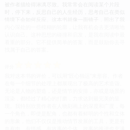
被作者描绘得淋漓尽致。我常常会在阅读某个片段
时，停下来，反思自己的人生经历，思考自己在类似
情境下会如何反应。这本书就像一面镜子，照出了我
内心深处的一些模糊的轮廓，让我有机会去更清晰地
认识自己。这种思想的碰撞和启发，是我在阅读中最
看重的部分。它不提供简单的答案，而是鼓励你去寻
找属于自己的答案。
☆
☆
☆
☆
☆
评分
我对这本书的评价，可以用“匠心独运”来形容。作者
在每一个细节的处理上都展现出了极高的艺术造诣。
无论是人物的塑造，还是情节的安排，亦或是场景的
渲染，都经过了精心的打磨，力求达到最完美的呈
现。我特别欣赏作者在人物刻画上的深度和广度，每
一个角色，即使是配角，也都有着鲜明的个性和立体
的形象，他们不仅仅是推动情节发展的工具，更是有
血有肉、有情感、有故事的个体。故事的推进也充满