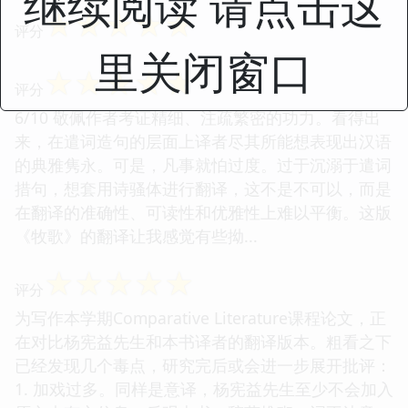
继续阅读 请点击这
☆
☆
☆
☆
☆
评分
里关闭窗口
☆
☆
☆
☆
☆
评分
6/10 敬佩作者考证精细、注疏繁密的功力。看得出
来，在遣词造句的层面上译者尽其所能想表现出汉语
的典雅隽永。可是，凡事就怕过度。过于沉溺于遣词
措句，想套用诗骚体进行翻译，这不是不可以，而是
在翻译的准确性、可读性和优雅性上难以平衡。这版
《牧歌》的翻译让我感觉有些拗...
☆
☆
☆
☆
☆
评分
为写作本学期Comparative Literature课程论文，正
在对比杨宪益先生和本书译者的翻译版本。粗看之下
已经发现几个毒点，研究完后或会进一步展开批评：
1. 加戏过多。同样是意译，杨宪益先生至少不会加入