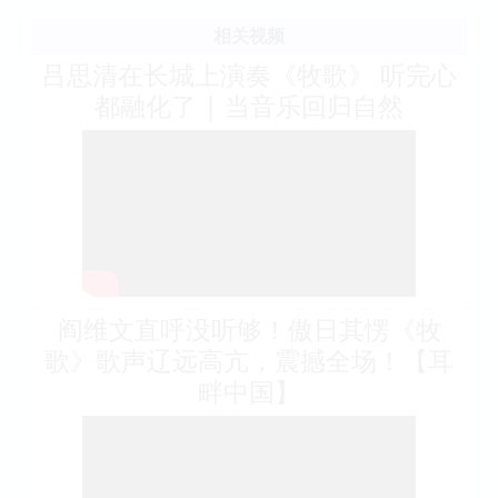
相关视频
吕思清在长城上演奏《牧歌》 听完心
都融化了 | 当音乐回归自然
阎维文直呼没听够！傲日其愣《牧
歌》歌声辽远高亢，震撼全场！【耳
畔中国】