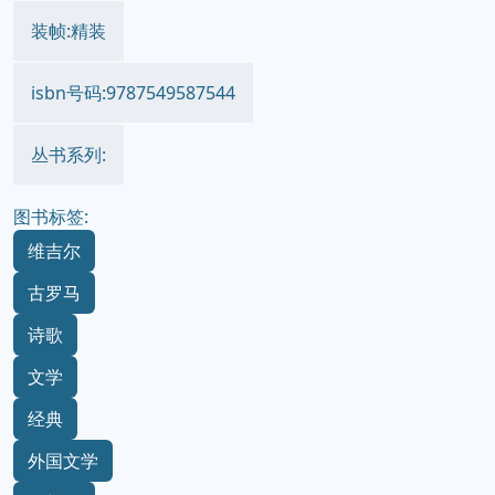
装帧:精装
isbn号码:9787549587544
丛书系列:
图书标签:
维吉尔
古罗马
诗歌
文学
经典
外国文学