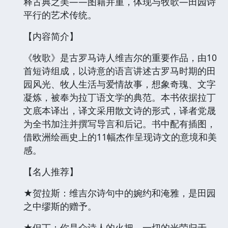
释古典之美——图籍并重，体现与牧歌—田园诗
平行的艺术传统。
【内容简介】
《牧歌》是古罗马诗人维吉尔的重要作品，由10
首短诗组成，以诗意的语言讲述古罗马时期的田
园风光、牧人生活与爱情故事，想象奇瑰、文字
凝炼，被奉为拉丁语文学的典范。本书依据拉丁
文底本译出，译文采用散文诗的形式，译者党晟
为全书加注并撰写导言和后记。书中配有插图，
借欧洲绘画史上的11幅杰作呈现诗文的意境和美
感。
【名人推荐】
★贺拉斯：维吉尔诗句中的婉约和淹雅，是田园
之中缪斯的赠予。
★但丁：你是众诗人的火把，一切的光荣归于