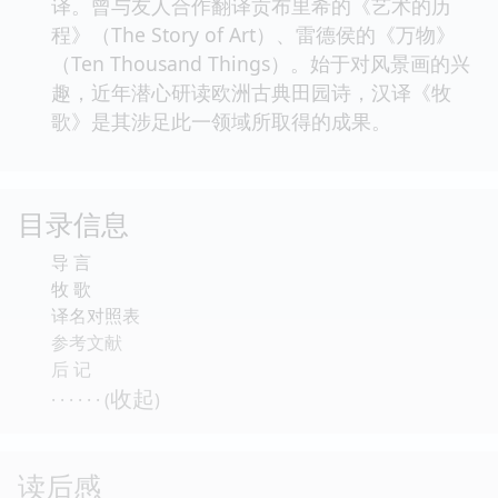
译。曾与友人合作翻译贡布里希的《艺术的历
程》（The Story of Art）、雷德侯的《万物》
（Ten Thousand Things）。始于对风景画的兴
趣，近年潜心研读欧洲古典田园诗，汉译《牧
歌》是其涉足此一领域所取得的成果。
目录信息
导 言
牧 歌
译名对照表
参考文献
后 记
收起
· · · · · · (
)
读后感