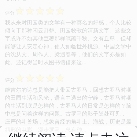
☆
☆
☆
☆
☆
评分
我从来对田园类的文学有一种莫名的好感，个人比较
倾向于那种闲云野鹤、田园牧歌的清新文字。这些文
字或许不如其他巨著那样笔蕴千秋、文有丘壑，但却
能够让人安定心神，使人如临世外桃源。中国文学中
的沈从文、周作人、梁遇春等，他们的文字亦是如
此。还记得当时从图书馆借来这...
☆
☆
☆
☆
☆
评分
维吉尔的诗总是能把人带回古罗马，回想古罗马时期
的田园生活和风光，语言中透出的宁静，古罗马时期
的生活到底是怎样的，古罗马人的日常是怎样的？脑
中总是问着这样的问题。古罗马的影子随处可见，
庄严的斗兽场，想象曾经的角斗士、海战，历史是最
精彩的电影。漫步罗马，总有种...