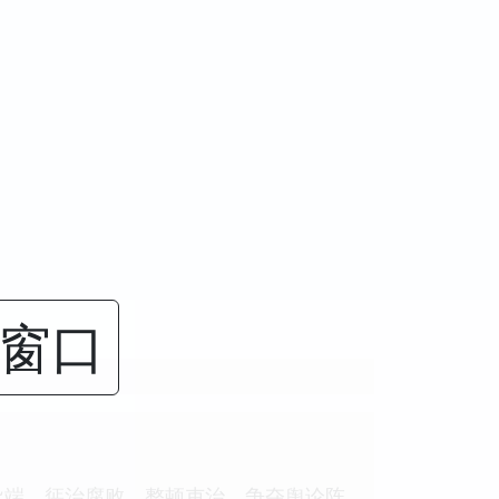
闭窗口
异端，惩治腐败，整顿吏治，争夺舆论阵