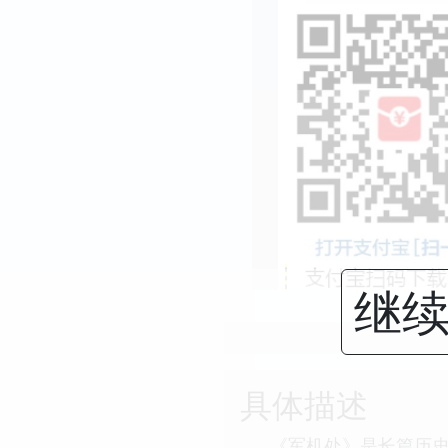
继续
具体描述
《军机处》是长篇历