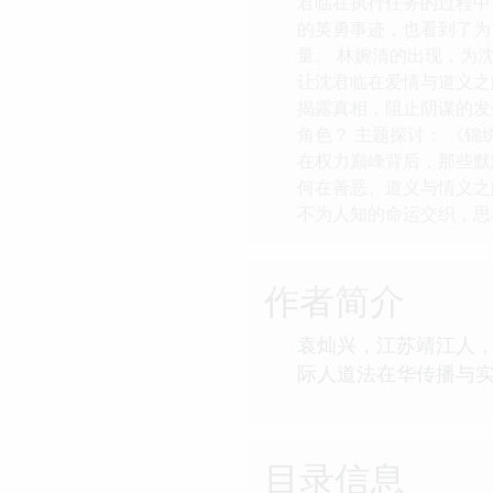
君临在执行任务的过程中
的英勇事迹，也看到了为
量。 林婉清的出现，为
让沈君临在爱情与道义之
揭露真相，阻止阴谋的发
角色？ 主题探讨： 《
在权力巅峰背后，那些默
何在善恶、道义与情义之
不为人知的命运交织，思
作者简介
袁灿兴，江苏靖江人
际人道法在华传播与
目录信息