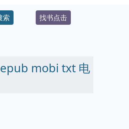
搜索
找书点击
ub mobi txt 电