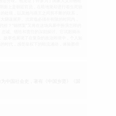
和理念分歧。他见证了许多为了国家大义而牺牲
明面上是朝廷官员，在暗地里却进行着生死较
己的处境，以及她与燕王之间剪不断的联系，
巨大阴谋展开。沈君临必须在有限的时间内，
代价？“锦绣案”又将在这场风暴中扮演怎样的
、忠诚、牺牲和责任的深刻探讨。它试图揭示
。故事也展现了在复杂的政治环境中，个人如
谲的时代，感受皇权下的暗流涌动，体验那些
向为中国社会史，著有《中国乡贤》《国