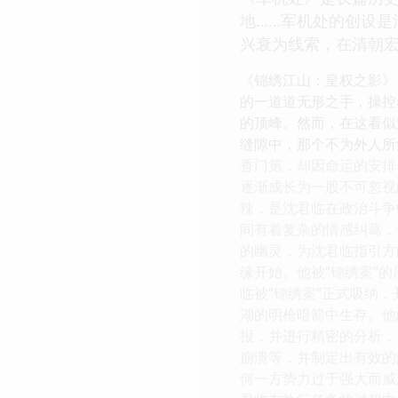
地……军机处的创设
兴衰为线索，在清朝
《锦绣江山：皇权之影》
的一道道无形之手，操控
的顶峰。然而，在这看似
缝隙中，那个不为外人所
香门第，却因命运的安排
逐渐成长为一股不可忽视
辣，是沈君临在政治斗争
间有着复杂的情感纠葛，
的幽灵，为沈君临指引方
缘开始。他被“锦绣案”
临被“锦绣案”正式吸纳
湖的明枪暗箭中生存。他
报，并进行精密的分析，
崩溃等，并制定出有效的
何一方势力过于强大而威