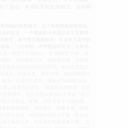
到了顶点。本书以军机处的创立、运作和
事。
老而神秘的机构展开，这个机构犹如皇权背后
遥远的东方，一个繁盛的大帝国正处于其辉煌
演愈烈，各方势力蠢蠢欲动。在这权力真空的
沈君临： 一位年轻、才华横溢的官员，出身书
以及一颗忠于社稷的心。在“锦绣案”内部，他
心勃勃，渴望继承大统。他精通权谋，手段狠
更有着非凡的政治智慧和胆识。她与沈君临之
的资深成员，经验丰富，深不可测。他如同暗夜中
，因为一次偶然的事件，接触到“锦绣案”的边
己身上所肩负的责任。 随着剧情的推进，沈君
的智慧和勇气，在宫廷的尔虞我诈中周旋，在江
获取关于政治、军事、经济等各个方面的情
国本的各种危机，例如叛乱、外敌入侵、经济
地方势力之间，维持微妙的权力平衡，防止任
忠诚可靠的人才，为帝国的发展储备力量。 沈