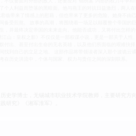
，不仅要面对外部的敌人，还要应对“锦绣案”内部的权力斗争
了个人利益而堕落的黑暗面。他与燕王的对抗日益激烈，两人在
沈君临带来了情感上的慰藉，但也带来了更多的危险。她身不由
间备受煎熬。 故事的高潮，将围绕着一场足以颠覆整个帝国的
生，并最终决定帝国的未来走向。他能否成功，又将付出怎样的
锦绣江山：皇权之影》不仅仅是一部权谋小说，更是一部关于人性
默付出、甚至付出生命的无名英雄，以及他们所面临的艰难抉择
间找到自己的立足之地。 这部作品将带领读者深入那个波诡云
考在历史洪流中，个体与国家、权力与责任之间的深刻联系。
，历史学博士，无锡城市职业技术学院教师，主要研究方
实践研究》《湘军淮军》。