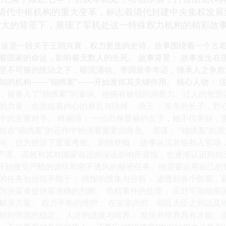
是清代中枢机构的重大变革，标志着清代封建中央集权发展
宏大的背景下，展现了军机处这一特殊权力机构的精彩故
 这是一段关于王朝兴衰，权力更迭的史诗。故事围绕着一个古
着国家的命运，影响着无数人的生死。 故事背景： 故事发生在
坚不可摧的统治之下，暗流涌动。帝国皇帝年迈，继承人之争愈
知的机构——“锦绣案”——开始发挥其关键作用。 核心人物： 
，被卷入了“锦绣案”的漩涡。他拥有敏锐的洞察力、过人的智慧
的力量，也面临着内心的挣扎与抉择。 燕王： 皇帝的长子，野
中的主要对手。 林婉清： 一位出身显赫的女子，她不仅美丽，
也在“锦绣案”的运作中扮演着重要的角色。 老谋： “锦绣案”
向，也为他设下重重考验。 剧情梗概： 故事从沈君临初入官场
的严谨、高效和其对国家命运的深远影响所震惊，也逐渐认识到自
，开始接受严酷的训练和密不透风的秘密任务。他需要运用自己
的任务包括但不限于： 情报的搜集与分析： 渗透到各个阶层，
为决策者提供最准确的判断。 危机事件的处理： 应对可能动摇
解决方案。 权力平衡的维护： 在皇室内部、朝廷大臣之间以及
胁到帝国的稳定。 人才的选拔与培养： 发现并培养具有才能、