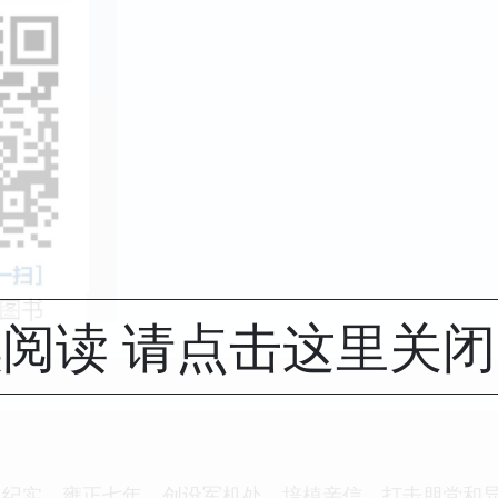
阅读 请点击这里关
史纪实，雍正七年，创设军机处，培植亲信，打击朋党和