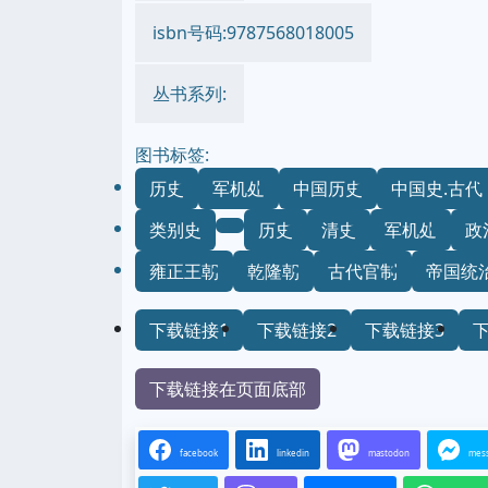
isbn号码:9787568018005
丛书系列:
图书标签:
历史
军机处
中国历史
中国史.古代
类别史
历史
清史
军机处
政
雍正王朝
乾隆朝
古代官制
帝国统
下载链接1
下载链接2
下载链接3
下载链接在页面底部
facebook
linkedin
mastodon
mes