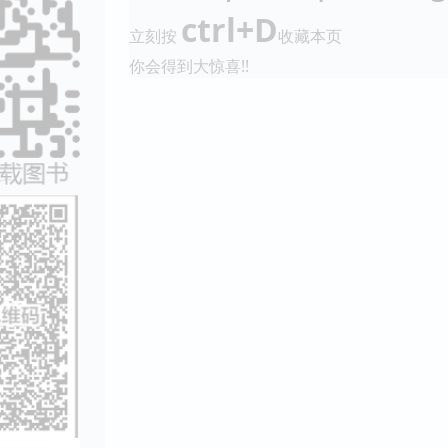
ctrl+D
立刻按
收藏本页
你会得到大惊喜!!