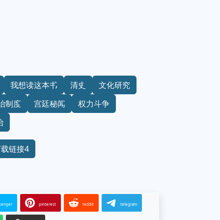
我想读这本书
清史
文化研究
治制度
宫廷秘闻
权力斗争
治
下载链接4
senger
pinterest
reddit
telegram