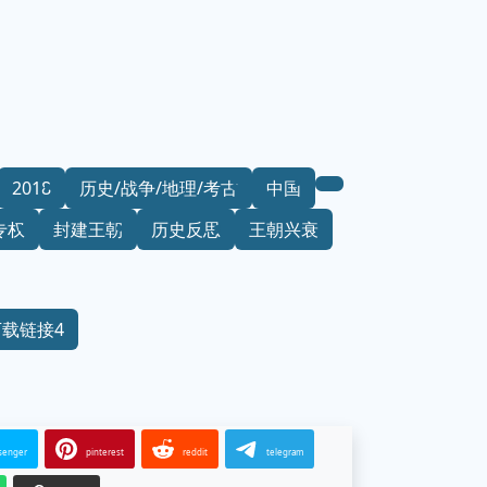
2018
历史/战争/地理/考古
中国
专权
封建王朝
历史反思
王朝兴衰
下载链接4
senger
pinterest
reddit
telegram