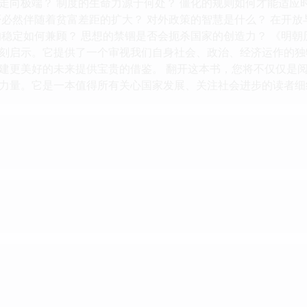
走向极端？ 制度的生命力源于何处？ 僵化的规则如何才能适应
否必然伴随着贫富差距的扩大？ 对外政策的智慧是什么？ 在开
的稳定如何兼顾？ 思想的禁锢是否会扼杀国家的创造力？ 《明
刻启示。它提供了一个审视我们自身社会、政治、经济运作的独
建更美好的未来提供宝贵的借鉴。 翻开这本书，您将不仅仅是
力量。它是一本值得所有关心国家发展、关注社会进步的读者细