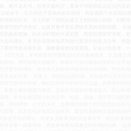
验。翻开这本书，您将穿越时空，置身于明朝那跌宕起伏的历史
特之处在于，它不拘泥于零散的史实堆砌，而是着眼于从宏观的
而洞察的目光，深入剖析了明朝从建立之初的雄心勃勃，到辉煌
史细节的严谨考证，以及对事件背后逻辑关系的深刻洞察。 在
厉的集权措施，到永乐时期的大展宏图，再到后期宦官专权、党
中走向僵化。本书并非简单地罗列朝代更迭中的权力斗争，而是
了那些导致决策失误、腐败蔓延的深层原因。它会让你思考，一
。 经济方面，本书将展现明朝商品经济的蓬勃发展，以及随之
刻影响，再到后期土地兼并、赋税不均等问题如何加剧社会矛盾
经济数字的增长，更会深入剖析经济政策对社会结构、民生疾苦
而复杂的关系。 军事上，明朝的边疆防御、对外战争以及军队
郑和下西洋的壮举，再到万历年间的萨尔浒之战，您将看到明朝
，军事力量的强盛与衰弱，是如何与国家的整体实力、民心向背
高峰。本书会展现那个时代文学、绘画、戏曲、哲学等方面的繁
盛，再到理学、心学的演变，您将感受到那个时代思想的活跃与
与禁锢，以及文化在维系社会秩序、塑造民族精神方面所扮演的
训并非是空洞的理论，而是从无数真实的历史事件中，经过作者
往并非单一因素所致，而是多种复杂因素交织作用的结果。 这本