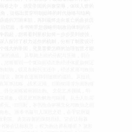
画卷之中，感受帝国的兴衰荣辱，体味人世的
视角，提炼出贯穿明朝始终的时代脉络与结构
鼎盛的万国来朝，再到最终走向衰亡的曲折历
政治层面，本书将带您领略明朝政治体制的演
争四起，您将看到皇权如何一步步受到侵蚀，
深入探讨了权力运作的机制，分析了制度设计
个强大的帝国，究竟需要怎样的治理智慧才能
而来的挑战。从早期土地的分配与垦殖，到白
，您将看到一个复杂而动态的经济体是如何运
的影响，以及在时代变迁中，经济发展与政治
的建设，都将在这里得到细致的描绘。从抵抗
在军事战略、战术运用、后勤保障等方面的得
、外交策略紧密相连的。 文化艺术领域，明
荣景象，以及思想的解放与碰撞。从士人阶层
多元。但同时，本书也会审视文化与政治之间
角色。 而本书最引人深思之处，在于它所提
抽丝剥茧、去芜存菁的深刻总结。它会让你看
书将会让你反思： 权力的边界在哪里？ 皇权