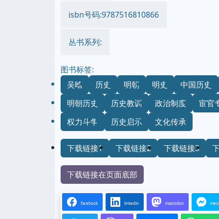
isbn号码:9787516810866
丛书系列:
图书标签:
吴晗
历史
明朝
明史
中国历史
明朝历史
历史教训
政治制度
宦官
权力斗争
历史启示
文化传承
下载链接1
下载链接2
下载链接3
下载链接在页面底部
facebook
linkedin
mastodon
mes