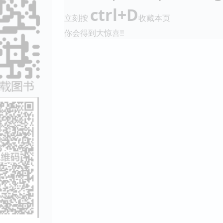
ctrl+D
立刻按
收藏本页
你会得到大惊喜!!