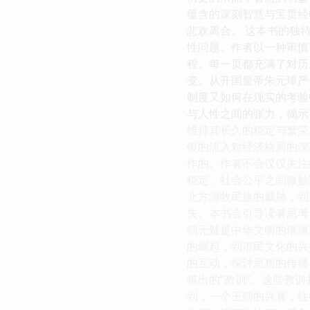
蕴含的深刻智慧与宝贵经
悲欢离合。 这本书的独
性问题。作者以一种审慎
程。每一页都充满了对历
变。从开国皇帝朱元璋严
制度又如何在现实的考验
与人性之间的张力，揭示
维持其长久的稳定与繁荣
银的流入对经济格局的深
作的。作者不会仅仅关注
稳定、社会公平之间微妙
北方游牧民族的威胁，到
失。本书会引导读者思考
朝无疑是中华文明的璀璨
的崛起，到市民文化的兴
的互动，探讨思想的传播
炼出的“教训”。这些教
到，一个王朝的兴衰，往