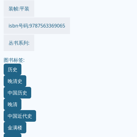
装帧:平装
isbn号码:9787563369065
丛书系列:
图书标签:
历史
晚清史
中国历史
晚清
中国近代史
金满楼