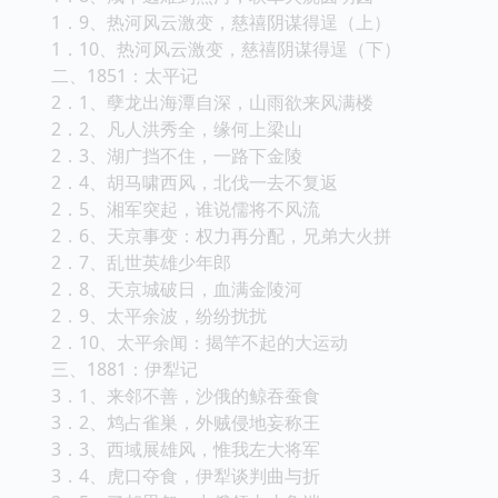
1．9、热河风云激变，慈禧阴谋得逞（上）
1．10、热河风云激变，慈禧阴谋得逞（下）
二、1851：太平记
2．1、孽龙出海潭自深，山雨欲来风满楼
2．2、凡人洪秀全，缘何上梁山
2．3、湖广挡不住，一路下金陵
2．4、胡马啸西风，北伐一去不复返
2．5、湘军突起，谁说儒将不风流
2．6、天京事变：权力再分配，兄弟大火拼
2．7、乱世英雄少年郎
2．8、天京城破日，血满金陵河
2．9、太平余波，纷纷扰扰
2．10、太平余闻：揭竿不起的大运动
三、1881：伊犁记
3．1、来邻不善，沙俄的鲸吞蚕食
3．2、鸩占雀巣，外贼侵地妄称王
3．3、西域展雄风，惟我左大将军
3．4、虎口夺食，伊犁谈判曲与折