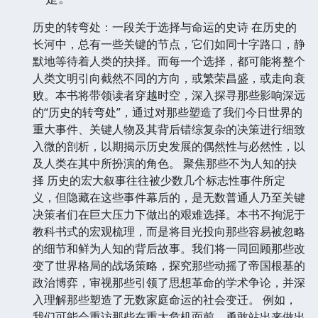
历史的转弯处：一段关于选择与命运的史诗 在历史的
长河中，总有一些关键的节点，它们如同十字路口，静
默地等待着人类的抉择。而每一个选择，都可能将整个
人类文明引向截然不同的方向，或繁荣昌盛，或走向衰
败。本书将带领读者穿越时空，深入探寻那些影响深远
的“历史的转弯处”，通过对那些塑造了我们今日世界的
重大事件、关键人物及其背后错综复杂的决策进行细致
入微的剖析，以期揭示历史发展的偶然性与必然性，以
及人类在其中所扮演的角色。 聚焦那些不为人知的抉
择 历史的宏大叙事往往被少数几个标志性事件所定
义，但隐藏在这些事件幕后的，是无数普通人乃至关键
决策者们在巨大压力下做出的艰难选择。本书不拘泥于
教科书式的宏观梳理，而是将目光投向那些容易被忽略
的细节和鲜为人知的背后故事。我们将一同回顾那些改
变了世界格局的战场策略，探究那些动摇了帝国根基的
政治博弈，审视那些引领了思想革命的学术争论，并深
入理解那些塑造了无数家庭命运的社会变迁。 例如，
我们可能会重访那些在重大危机面前，勇敢站出来做出