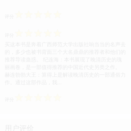
☆
☆
☆
☆
☆
评分
☆
☆
☆
☆
☆
评分
买这本书是奔着广西师范大学出版社响当当的名声去
的，多少也被书背面三个大名鼎鼎的推荐者和他们的
推荐导读蛊惑。 纪连海：本书展现了晚清历史的瑰
丽画卷，是一部值得推荐的中国近代史另类之作。
赫连勃勃大王：算得上是解读晚清历史的一部通俗力
作。通过这部作品，我...
☆
☆
☆
☆
☆
评分
用户评价