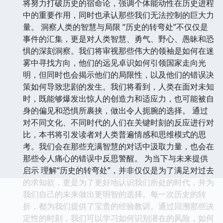
将努力打破历史的宿命论，强调个体能动性在历史进程
中的重要作用，同时也承认那些我们无法控制的巨大力
量。 洞察人类的智慧与局限 “历史的转弯处”不仅仅是
事件的汇集，更是对人类智慧、勇气、野心、愚昧和恐
惧的深刻洞察。我们将审视那些伟大的领袖是如何在迷
雾中寻找方向，他们的远见卓识如何引领国家走向光
明，但同时也会揭示他们的局限性，以及他们的错误决
策如何导致悲剧的发生。我们将看到，人类在面对未知
时，既能够爆发出惊人的创造力和适应力，也可能被自
身的偏见和恐惧所裹挟，做出令人扼腕的选择。 通过
对不同文化、不同时代的人们在关键时刻的反应进行对
比，本书将引发读者对人类普遍情感和思维模式的思
考。我们会在那些充满智慧的对话中汲取力量，也会在
那些令人痛心的错误中反思警醒。 为当下与未来提供
启示 理解“历史的转弯处”，并非仅仅是为了满足对过去
的求知欲，更是为了更好地认识我们所处的时代，并为
我们自己的未来做出更明智的选择。每一次历史的转
折，都为我们提供了宝贵的经验教训。通过回溯那些决
定性的时刻，我们可以学习如何识别潜在的风险，如何