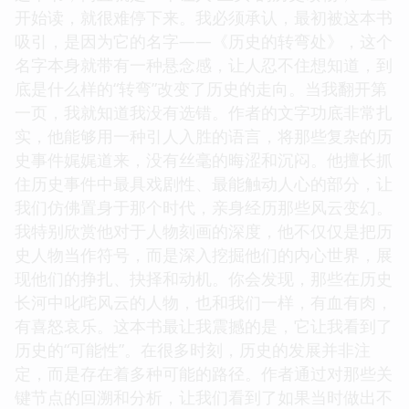
开始读，就很难停下来。我必须承认，最初被这本书
吸引，是因为它的名字——《历史的转弯处》，这个
名字本身就带有一种悬念感，让人忍不住想知道，到
底是什么样的“转弯”改变了历史的走向。当我翻开第
一页，我就知道我没有选错。作者的文字功底非常扎
实，他能够用一种引人入胜的语言，将那些复杂的历
史事件娓娓道来，没有丝毫的晦涩和沉闷。他擅长抓
住历史事件中最具戏剧性、最能触动人心的部分，让
我们仿佛置身于那个时代，亲身经历那些风云变幻。
我特别欣赏他对于人物刻画的深度，他不仅仅是把历
史人物当作符号，而是深入挖掘他们的内心世界，展
现他们的挣扎、抉择和动机。你会发现，那些在历史
长河中叱咤风云的人物，也和我们一样，有血有肉，
有喜怒哀乐。这本书最让我震撼的是，它让我看到了
历史的“可能性”。在很多时刻，历史的发展并非注
定，而是存在着多种可能的路径。作者通过对那些关
键节点的回溯和分析，让我们看到了如果当时做出不