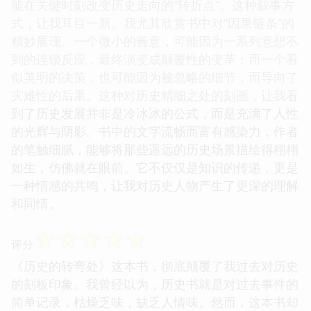
能在关键时刻改变历史走向的“转折点”。这种叙事方
式，让我耳目一新。我尤其欣赏书中对“因果链条”的
精妙展现。一个微小的善意，可能因为一系列意想不
到的连锁反应，最终演变成颠覆性的变革；而一个看
似英明的决策，也可能因为被忽略的细节，而导向了
灾难性的后果。这种对历史精细之处的刻画，让我看
到了历史发展并非是冷冰冰的公式，而是充满了人性
的光辉与阴影。书中的文字流畅而富有感染力，作者
的笔触细腻，能够将那些遥远的历史场景描绘得栩栩
如生，仿佛就在眼前。它不仅仅是知识的传递，更是
一种情感的共鸣，让我对历史人物产生了更深的理解
和同情。
☆
☆
☆
☆
☆
评分
《历史的转弯处》这本书，彻底颠覆了我过去对历史
的刻板印象。我曾经以为，历史书就是对过去事件的
简单记录，枯燥乏味，缺乏人情味。然而，这本书却