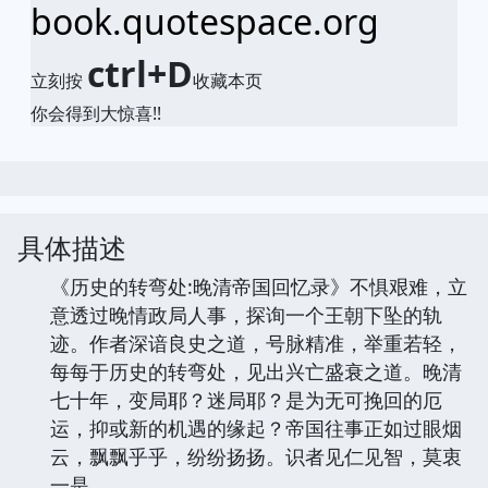
book.quotespace.org
ctrl+D
立刻按
收藏本页
你会得到大惊喜!!
具体描述
《历史的转弯处:晚清帝国回忆录》不惧艰难，立
意透过晚情政局人事，探询一个王朝下坠的轨
迹。作者深谙良史之道，号脉精准，举重若轻，
每每于历史的转弯处，见出兴亡盛衰之道。晚清
七十年，变局耶？迷局耶？是为无可挽回的厄
运，抑或新的机遇的缘起？帝国往事正如过眼烟
云，飘飘乎乎，纷纷扬扬。识者见仁见智，莫衷
一是。