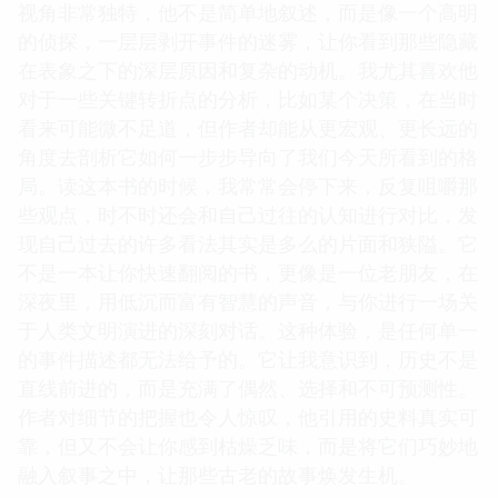
视角非常独特，他不是简单地叙述，而是像一个高明
的侦探，一层层剥开事件的迷雾，让你看到那些隐藏
在表象之下的深层原因和复杂的动机。我尤其喜欢他
对于一些关键转折点的分析，比如某个决策，在当时
看来可能微不足道，但作者却能从更宏观、更长远的
角度去剖析它如何一步步导向了我们今天所看到的格
局。读这本书的时候，我常常会停下来，反复咀嚼那
些观点，时不时还会和自己过往的认知进行对比，发
现自己过去的许多看法其实是多么的片面和狭隘。它
不是一本让你快速翻阅的书，更像是一位老朋友，在
深夜里，用低沉而富有智慧的声音，与你进行一场关
于人类文明演进的深刻对话。这种体验，是任何单一
的事件描述都无法给予的。它让我意识到，历史不是
直线前进的，而是充满了偶然、选择和不可预测性。
作者对细节的把握也令人惊叹，他引用的史料真实可
靠，但又不会让你感到枯燥乏味，而是将它们巧妙地
融入叙事之中，让那些古老的故事焕发生机。