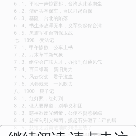
6．1、平地一声惊雷起，台湾从此落虏尘
6．2、清廷丢卒保车，台民群起自保
6．3、基隆、台北的陷落
6．4、书生杀敌浑无事，义军突起保台湾
6．5、黑旗军和台南保卫战
七、1898：变法记
7．1、甲午惨败，公车上书
7．2、万木草堂新气象
7．3、组学会广联人才，办报刊创通风气
7．4、百日维新，新旧角力
7．5、风云突变，君子泣血
7．6、风卷残云，一风吹去
八、1900：庚子记
8．1、红灯照，红灯到
8．2、做人要厚道，别学义和团
8．3、慈禧欲废光绪帝，公使不贺惹祸端
8．4、慈禧勾引义和团，搬起石头砸了自己的脚
8．5、慈禧太后勇敢地向列强宣战了
8．6、慈禧太后逃跑了，一路逃得很辛苦