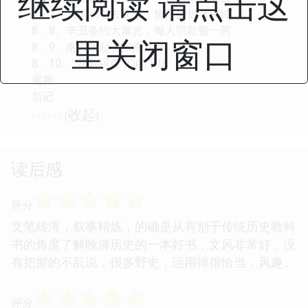
继续阅读 请点击这
8．7、八国联军占北京，烧杀掳掠满京城
8．8、辛丑条约大暴光，每人罚款银一两
里关闭窗口
8．9、南方闹起了东南互保
8．10、“罪魁祸首”们的下场
尾声
后记
收起
· · · · · · (
)
读后感
☆
☆
☆
☆
☆
评分
文笔雄浑，叙事精炼，的确是从有别于传统历史教科
书的角度了解晚清历史的一本好书，文风非常好，没
有把握的不乱说，很多野史，运用得很恰当，风趣。
☆
☆
☆
☆
☆
评分