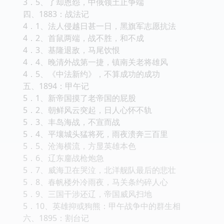
3．5、了却恩怨，中俄领土止争端
四、1883：战法记
4．1、法人侵越日甚一日，黑旗军志愿抗法
4．2、首鼠两端，战不胜，和不成
4．3、基隆退敌，马尾饮恨
4．4、晚清外战第一捷，镇南关老将雄风
4．5、《中法新约》，不算成功的成功
五、1894：甲午记
5．1、新帝国摸了老帝国的屁股
5．2、朝鲜风云突起，日人心怀不轨
5．3、丰岛海战，不宣而战
5．4、平壤城头猛将死，雨夜溃奔三百里
5．5、沧海横流，方显英雄本色
5．6、辽东鏖战枪炮急
5．7、威海卫在哭泣，北洋舰队最后的悲壮
5．8、春帆楼外冷雨夜，马关条约碎人心
5．9、三国干涉还辽，帝国威风扫地
5．10、英雄抑或狗熊：甲午战争中的群生相
六、1895：割台记