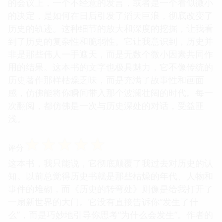
的会议上，一个不经意的发言，或者是一个看似微小
的决定，是如何在日后引发了滔天巨浪，彻底改变了
历史的轨迹。这种细节的放大和深度的挖掘，让我看
到了历史的复杂性和脆弱性。它让我意识到，历史并
非是那些伟人一手遮天，而是无数个微小因素共同作
用的结果。这本书的文字也极具魅力，它不像传统的
历史著作那样枯燥乏味，而是充满了故事性和画面
感，仿佛能将你瞬间带入那个波澜壮阔的时代。每一
次翻阅，都仿佛是一次与历史深处的对话，受益匪
浅。
☆
☆
☆
☆
☆
评分
这本书，我只能说，它彻底颠覆了我过去对历史的认
知。以前总觉得历史书就是那些枯燥的年代、人物和
事件的堆砌，而《历史的转弯处》则像是给我打开了
一扇新世界的大门。它没有直接告诉你“发生了什
么”，而是巧妙地引导你思考“为什么会发生”。作者的