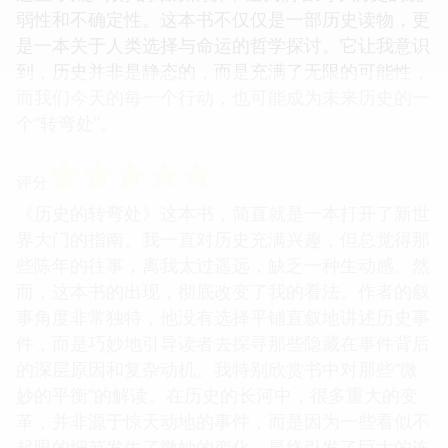
弱性和不确定性。这本书不仅仅是一部历史读物，更
是一本关于人类选择与命运的哲学探讨。它让我意识
到，历史并非是静态的，而是充满了无限的可能性，
而我们今天的每一个行动，也可能成为未来历史的一
个“转弯处”。
☆
☆
☆
☆
☆
评分
《历史的转弯处》这本书，简直就是一本打开了新世
界大门的指南。我一直对历史充满兴趣，但总觉得那
些陈年的往事，离我太过遥远，缺乏一种生动感。然
而，这本书的出现，彻底改变了我的看法。作者的叙
事角度非常独特，他没有选择平铺直叙地讲述历史事
件，而是巧妙地引导读者去探寻那些隐藏在事件背后
的深层原因和复杂动机。我特别欣赏书中对那些“微
妙的平衡”的解读。在历史的长河中，很多重大的变
革，并非源于惊天动地的事件，而是因为一些看似不
起眼的细节发生了微妙的变化，最终引发了巨大的连