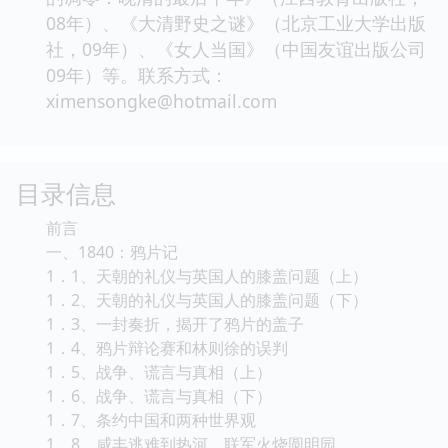
08年）、《大清野史之谜》（北京工业大学出版
社，09年）、《女人当国》（中国友谊出版公司
09年）等。联系方式：
ximensongke@hotmail.com
目录信息
前言
一、1840：鸦片记
1．1、天朝的礼仪与英国人的膝盖问题（上）
1．2、天朝的礼仪与英国人的膝盖问题（下）
1．3、一封奏折，揭开了鸦片的盖子
1．4、鸦片辩论赛和林则徐的误判
1．5、战争、谎言与真相（上）
1．6、战争、谎言与真相（下）
1．7、条约中国和两种世界观
1．8、咸丰逃难到热河，联军火烧圆明园