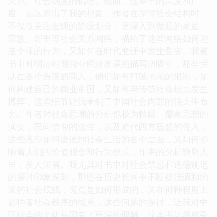
关系、社会制度的梳理。然而，这本书的深度和广
度，远远超出了我的想象。作者在探讨社会结构时，
不仅仅关注宏观的阶级划分，更深入到微观的家庭、
宗族、邻里等社会关系网络，描绘了这些网络如何塑
造个体的行为，又如何在时代变迁中发生裂变。我被
书中对明清时期商业经济发展的描写所吸引，那些活
跃在各个角落的商人，他们如何打破地域的限制，如
何构建自己的商业帝国，又如何与传统社会权力发生
博弈，这些细节让我看到了中国社会内部的强大生命
力。作者对社会思潮的分析也极为精辟。儒家思想的
演变，民间信仰的流传，以及近代西方思想的传入，
这些思潮如何渗透到社会生活的各个层面，又如何影
响着人们的价值观念和行为模式，作者的分析鞭辟入
里，发人深省。我尤其对书中对社会禁忌和道德规范
的探讨印象深刻，那些在历史长河中不断被强调和约
束的社会底线，究竟是如何形成的，又在何种程度上
影响着社会秩序的维系，这些问题的探讨，让我对中
国社会的文化基因有了更深的理解。这本书让我感受