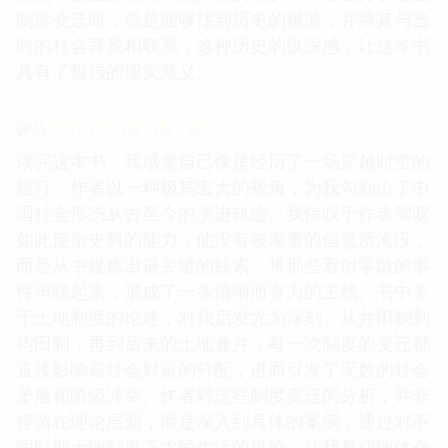
制度变迁时，总是能够找到历史的根源，并将其与当
时的社会背景相联系，这种历史的纵深感，让这本书
具有了极强的现实意义。
☆
☆
☆
☆
☆
评分
读完这本书，我感觉自己像是经历了一场穿越时空的
旅行。作者以一种极其宏大的视角，为我勾勒出了中
国社会形态从古至今的演进轨迹。我惊叹于作者驾驭
如此庞杂史料的能力，他没有被海量的信息所淹没，
而是从中提炼出最关键的线索，将那些看似零散的事
件串联起来，形成了一条清晰而有力的主线。书中关
于土地制度的论述，对我启发尤为深刻。从井田制到
均田制，再到后来的土地兼并，每一次制度的变迁都
直接影响着社会财富的分配，进而引发了无数的社会
矛盾和阶级冲突。作者对这些制度变迁的分析，并非
停留在理论层面，而是深入到具体的案例，通过对不
同时期土地制度下农民生活的描绘，让我真切地体会