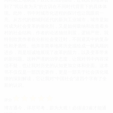
到了“民以食为天”的古训在不同时代背景下的具体体
现。此外，书中对城市化进程的探讨也让我眼前一
亮。从古代的都城到近代的新兴工业城市，城市是如
何成为社会变革的催化剂，又是如何吸纳和改造着乡
村的社会结构，作者的论述抽丝剥茧，逻辑严密。我
特别欣赏作者在分析社会变迁时，不回避其中的复杂
性和矛盾性。他并非简单地将历史描绘成一帆风顺的
进步，而是坦诚地展现了改革的阻力，以及变革带来
的新问题。这种严谨的治学态度，让我对书中内容深
信不疑，也让我对历史的认知更加立体和全面。这本
书不仅仅是一部历史著作，更是一部关于社会演化规
律的深刻解读，它让我对“中国社会”这四个字有了全
新的认识。
☆
☆
☆
☆
☆
评分
博古通今，详尽可考，蔚为大观！必须读3遍才能通