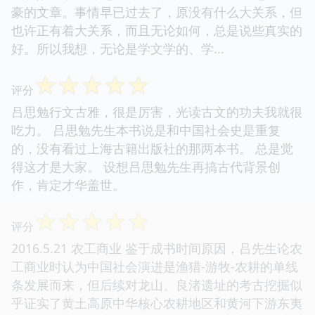
豪的文章。事情早已过去了，原没有什么大关系，但
也许正有着大关系，而且无论如何，总是说些真实的
好。所以我想，无论是学文学的、学...
☆
☆
☆
☆
☆
评分
吕思勉行文古雅，很是厉害，光读古文的功夫我就很
吃力。 吕思勉先生本书说是和中国社会史是重复
的，没有看过上海古籍出版社的那两本书。 总是觉
得这才是大家。 设想吕思勉先生再搞古代背景创
作，肯定才华盖世。
☆
☆
☆
☆
☆
评分
2016.5.21 农工商业 鉴于成书时间原因，吕先生论农
工商业时认为中国社会演进是渔猎-游牧-农耕的单线
条发展而来，但后续对龙山、良渚遗址的考古挖掘似
乎证实了黄土高原中华核心农耕地区和黄河下游东夷