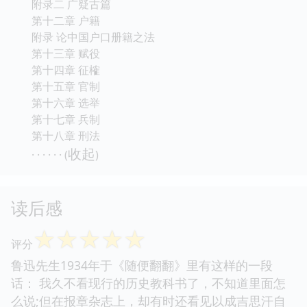
附录二 广疑古篇
第十二章 户籍
附录 论中国户口册籍之法
第十三章 赋役
第十四章 征榷
第十五章 官制
第十六章 选举
第十七章 兵制
第十八章 刑法
收起
· · · · · · (
)
读后感
☆
☆
☆
☆
☆
评分
鲁迅先生1934年于《随便翻翻》里有这样的一段
话： 我久不看现行的历史教科书了，不知道里面怎
么说;但在报章杂志上，却有时还看见以成吉思汗自