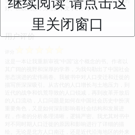
继续阅读 请点击这
也许正有着大关系，而且无论如何，总是说些真实的
好。所以我想，无论是学文学的、学...
里关闭窗口
用户评价
☆
☆
☆
☆
☆
评分
这是一本让我重新审视“中国”这个概念的书。作者以
其广阔的视野和深厚的学养，为我勾勒出了中国社会
形态演进的宏伟画卷。我被书中对人口变迁和迁徙的
描写所深深吸引。从古代的人口增长与土地压力，到
近代的战争和饥荒导致的人口锐减，再到改革开放后
的人口流动，人口问题是如何在中国社会历史中扮演
重要角色，又是如何深刻影响着社会结构和发展进
程，作者的分析条理清晰，逻辑严密。我尤其对书中
对不同时期人口迁徙的原因和影响进行了详细的描
绘。无论是北方人口南迁，还是近代沿海地区的外来