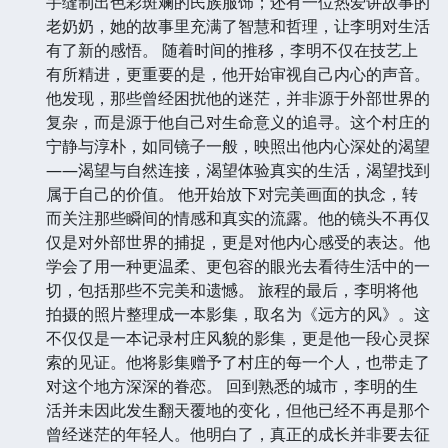
手缝制出色彩斑斓的民族服饰；还有一位热爱讲故事的
老奶奶，她的故事里充满了智慧和哲理，让李明对生活
有了新的感悟。 随着时间的推移，李明不仅在技艺上
有所精进，更重要的是，他开始审视自己内心的声音。
他发现，那些曾经困扰他的迷茫，并非源于外部世界的
复杂，而是源于他自己对生命意义的追寻。这个村庄的
宁静与淳朴，如同镜子一般，映照出他内心深处的渴望
——渴望与自然连接，渴望体验真实的生活，渴望找到
属于自己的价值。 他开始放下对完美画面的执念，转
而关注那些瞬间的情感和真实的流露。他的镜头不再仅
仅是对外部世界的捕捉，更是对他内心感受的表达。他
学会了用一种更温柔、更包容的眼光去看待生活中的一
切，包括那些不完美和遗憾。 旅程的最后，李明将他
拍摄的照片整理成一本影集，取名为《远方的风》。这
不仅仅是一本记录村庄风貌的影集，更是他一段心灵探
索的见证。他将影集赠予了村庄的每一个人，也带走了
对这个地方深深的眷恋。 回到熟悉的城市，李明的生
活并未因此发生翻天覆地的变化，但他已经不再是那个
曾经迷茫的年轻人。他明白了，真正的成长并非要去征