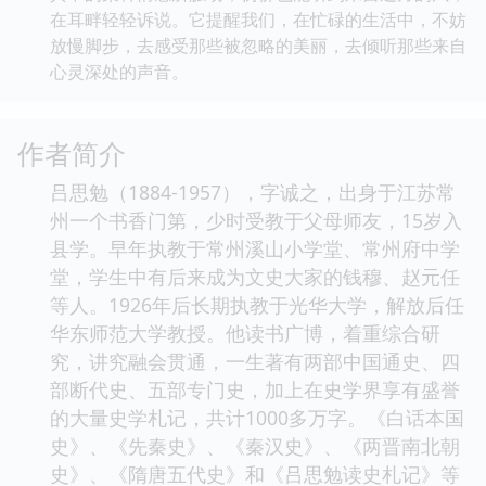
在耳畔轻轻诉说。它提醒我们，在忙碌的生活中，不妨
放慢脚步，去感受那些被忽略的美丽，去倾听那些来自
心灵深处的声音。
作者简介
吕思勉（1884-1957），字诚之，出身于江苏常
州一个书香门第，少时受教于父母师友，15岁入
县学。早年执教于常州溪山小学堂、常州府中学
堂，学生中有后来成为文史大家的钱穆、赵元任
等人。1926年后长期执教于光华大学，解放后任
华东师范大学教授。他读书广博，着重综合研
究，讲究融会贯通，一生著有两部中国通史、四
部断代史、五部专门史，加上在史学界享有盛誉
的大量史学札记，共计1000多万字。《白话本国
史》、《先秦史》、《秦汉史》、《两晋南北朝
史》、《隋唐五代史》和《吕思勉读史札记》等