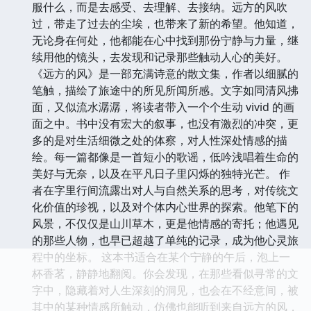
服什么，而是去感受、去理解、去接纳。远方的风吹
过，带走了过去的尘埃，也带来了新的希望。他知道，
无论身在何处，他都能在心中找到那份宁静与力量，继
续用他的镜头，去发现和记录那些触动人心的美好。
《远方的风》是一部充满诗意的散文集，作者以细腻的
笔触，描绘了旅途中的所见所闻所感。文字如同清风拂
面，又似流水潺潺，将读者带入一个个生动 vivid 的画
面之中。书中没有宏大的叙事，也没有激烈的冲突，更
多的是对生活细微之处的体察，对人性深处情感的描
绘。每一篇都像是一首短小的歌谣，低吟浅唱着生命的
美好与无奈，以及在平凡日子里闪烁的独特光芒。 作
者在字里行间流露出对人与自然关系的思考，对传统文
化价值的珍视，以及对个体内心世界的探索。他笔下的
风景，不仅仅是山川草木，更是他情感的寄托；他遇见
的那些人物，也早已超越了单纯的记录，成为他心灵旅
程中的坐标。 这本书适合在某个宁静的午后，泡上一
杯香茗，静静地翻阅。你会发现，在那些看似寻常的文
字中，隐藏着对人生深刻的洞见，也会在不经意间，被
其中的某种情感所触动，仿佛也能听到来自远方的风，