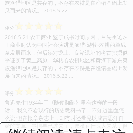
族渔猎地区是共存的，不存在农耕是在渔猎基础上发
展而来的情况。 2016.5.22 ...
☆
☆
☆
☆
☆
评分
2016.5.21 农工商业 鉴于成书时间原因，吕先生论农
工商业时认为中国社会演进是渔猎-游牧-农耕的单线
条发展而来，但后续对龙山、良渚遗址的考古挖掘似
乎证实了黄土高原中华核心农耕地区和黄河下游东夷
族渔猎地区是共存的，不存在农耕是在渔猎基础上发
展而来的情况。 2016.5.22 ...
☆
☆
☆
☆
☆
评分
鲁迅先生1934年于《随便翻翻》里有这样的一段
话： 我久不看现行的历史教科书了，不知道里面怎
么说;但在报章杂志上，却有时还看见以成吉思汗自
豪的文章。事情早已过去了，原没有什么大关系，但