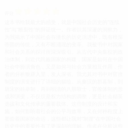
☆
☆
☆
☆
☆
评分
这本书给我最大的感受，就是中国社会历史的“连续
性”与“断裂性”的辩证统一。作者以其深邃的洞察力，
为我揭示了中国社会在漫长的历史演进中，既有根深
蒂固的传统，又有不断涌现的变革。我被书中对国家
和社会关系的探讨所深深吸引。从古代中央集权的政
治体制，到近代民族国家的构建，国家是如何在中国
社会中扮演角色，又是如何与社会力量相互作用，作
者的分析鞭辟入里，发人深省。我尤其对书中对官僚
制度的演变进行了详细的描绘。从秦汉的郡县制，到
唐宋的科举制，再到明清的八股取士，官僚体制的形
成和演变，不仅仅是权力结构的调整，更是社会精英
选拔和文化传承的重要载体。这些制度的设计和实
施，如何影响着社会的公平与效率，又在何种程度上
塑造着国家的命运，这些都让我对“制度”在中国社会
历史中的重要性有了更深刻的理解。作者在分析这些