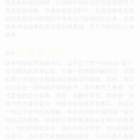
间关系的深刻洞察，让我对中国社会的历史进程有了
更全面的理解。作者在叙述过程中，总是能够将宏观
的历史背景与微观的个体命运巧妙地结合起来，使得
整本书读起来既有历史的厚重感，又不失鲜活的人物
故事。
☆
☆
☆
☆
☆
评分
这本书给我带来的冲击，远不止于对“中国社会”这个
宏大概念的简单认知。它像一把精密的解剖刀，层层
剥离出中国社会肌体深处的肌理与脉络。起初，我以
为它会是一部枯燥乏味的史书，充斥着帝王将相、朝
代更迭的宏大叙事。然而，当翻开扉页，我便被一股
强大的力量所吸引。作者并非简单罗列事实，而是以
一种近乎文学性的笔触，将历史的碎片编织成一幅生
动鲜活的画卷。我读到了那些被淹没在史海中的普通
人，他们的喜怒哀乐，他们的生存智慧，他们的挣扎
与奋斗。书中关于家族制度的演变，不仅仅是几条族