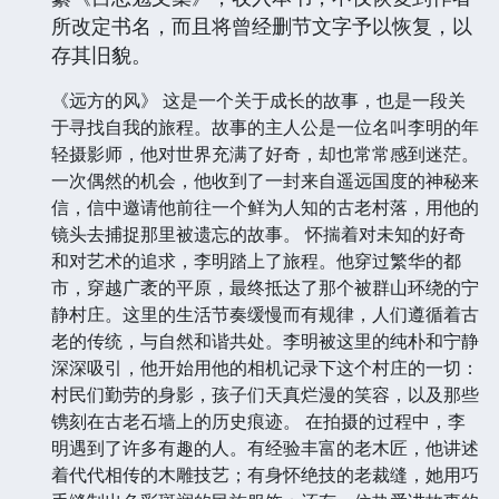
所改定书名，而且将曾经删节文字予以恢复，以
存其旧貌。
《远方的风》 这是一个关于成长的故事，也是一段关
于寻找自我的旅程。故事的主人公是一位名叫李明的年
轻摄影师，他对世界充满了好奇，却也常常感到迷茫。
一次偶然的机会，他收到了一封来自遥远国度的神秘来
信，信中邀请他前往一个鲜为人知的古老村落，用他的
镜头去捕捉那里被遗忘的故事。 怀揣着对未知的好奇
和对艺术的追求，李明踏上了旅程。他穿过繁华的都
市，穿越广袤的平原，最终抵达了那个被群山环绕的宁
静村庄。这里的生活节奏缓慢而有规律，人们遵循着古
老的传统，与自然和谐共处。李明被这里的纯朴和宁静
深深吸引，他开始用他的相机记录下这个村庄的一切：
村民们勤劳的身影，孩子们天真烂漫的笑容，以及那些
镌刻在古老石墙上的历史痕迹。 在拍摄的过程中，李
明遇到了许多有趣的人。有经验丰富的老木匠，他讲述
着代代相传的木雕技艺；有身怀绝技的老裁缝，她用巧