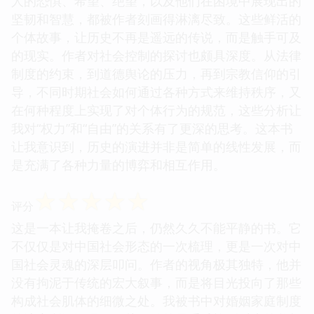
人的恐惧、希望、绝望，以及他们在困境中展现出的
坚韧和智慧，都被作者刻画得淋漓尽致。这些鲜活的
个体故事，让历史不再是遥远的传说，而是触手可及
的现实。作者对社会控制的探讨也颇具深度。从法律
制度的约束，到道德舆论的压力，再到宗教信仰的引
导，不同时期社会如何通过各种方式来维持秩序，又
在何种程度上实现了对个体行为的规范，这些分析让
我对“权力”和“自由”的关系有了更深的思考。这本书
让我意识到，历史的演进并非是简单的线性发展，而
是充满了各种力量的博弈和相互作用。
☆
☆
☆
☆
☆
评分
这是一本让我掩卷之后，仍然久久不能平静的书。它
不仅仅是对中国社会形态的一次梳理，更是一次对中
国社会灵魂的深层叩问。作者的视角极其独特，他并
没有拘泥于传统的宏大叙事，而是将目光投向了那些
构成社会肌体的细微之处。我被书中对婚姻家庭制度