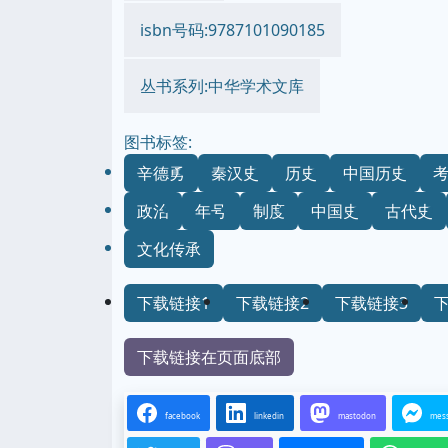
isbn号码:9787101090185
丛书系列:中华学术文库
图书标签:
辛德勇
秦汉史
历史
中国历史
政治
年号
制度
中国史
古代史
文化传承
下载链接1
下载链接2
下载链接3
下载链接在页面底部
facebook
linkedin
mastodon
mes