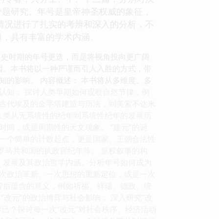
专题研究。年号是皇帝神圣权威的象征，
情况进行了扎实的考辨和深入的分析，不
题，具有丰富的学术内涵。
历史时期的年号更迭，而是将视角投向更广阔
动因。本书将以一种严谨而引人入胜的方式，带
的影响。 内容概述： 本书将从多维度、多
间认知： 探讨人类早期如何观察自然节律，例
古代埃及的金字塔建造与历法，到美索不达米
人类从无系统性的纪年到系统性纪年的发展历
间，或是周期性的天文现象。 “建元”的诞
是一个简单的计数起点，更是国家、王朝合法性
罗马共和国的执政官纪年等。 皇权叙事的构
、发展及其政治哲学内涵。分析年号如何成为
次政治革新、一次思想的重新定位，或是一次
背后蕴含的意义，例如祈福、祥瑞、德政、统
改元”的政治博弈与社会影响： 深入研究“改
己？探讨每一次“改元”对社会秩序、经济活动