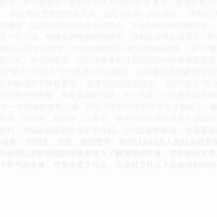
影响。本书将通过一系列具有代表性的“改元”事件，展现其复杂
系： 对比西方文明的纪年方式，如公元纪年（AD/BC）、伊斯
史渊源，以及它们如何与各自的社会、文化和政治结构相契合。 
统一等方式，构建全球性的时间秩序。分析在全球化背景下，时
间的心理学与哲学：个体与集体记忆 时间感知的塑造： 探讨“建元
知方式。年号的改变，往往伴随着对过去的回顾和对未来的展望
分析“建元”与“改元”作为集体记忆的载体，如何被用来构建和传
和解读中不断被重塑。 变革与连续性的张力： 探讨“建元”与“改
对旧秩序的断裂，象征着新的开始；另一方面，它又是在既有时
并非一本枯燥的史料汇编，而是力图在严谨的学术考证基础上，
史学、社会学、政治学、人类学、哲学乃至心理学等多个领域的
史料，并辅以相关的文化艺术作品、古代文献的解读，使读者在
合读者： 对历史、文化、政治哲学、时间认知以及人类社会演变
号研究以及时间观的演变有深入了解需求的学者、学生和历史爱
？年号的更换，究竟改变了什么，又保留了什么？在永恒的时间