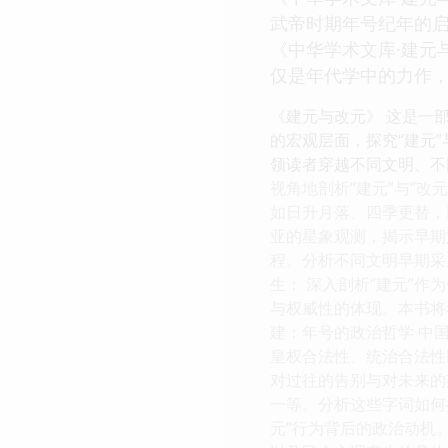
武帝时期年号纪年的
《中华学术文库·建元
仅是年代学中的力作
《建元与改元》 这是一
的宏观层面，探究“建元
领读者穿越不同文明、不
视角地剖析“建元”与“改
如日升月落、四季更替，
亚的星象观测，揭示早期
程。分析不同文明早期采
生： 深入剖析“建元”
与权威性的体现。本书将
建：年号的政治哲学 中
皇权合法性、统治合法性
对过往的告别与对未来的
一等。分析这些字词如何
元”行为背后的政治动机