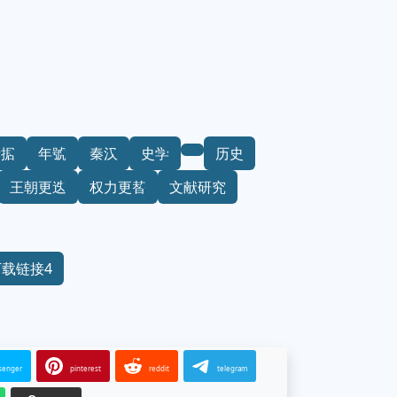
考据
年號
秦汉
史学
历史
王朝更迭
权力更替
文献研究
下载链接4
senger
pinterest
reddit
telegram