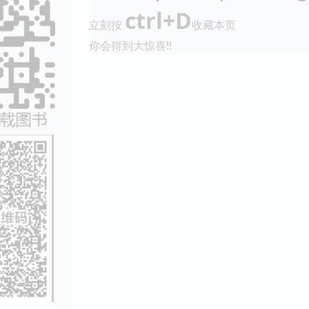
ctrl+D
立刻按
收藏本页
你会得到大惊喜!!