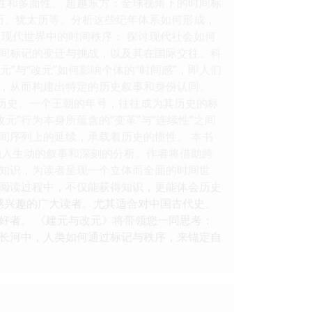
性和多面性。 超越东方：全球视角下的时间标
兰历、犹太历等。分析这些纪年体系如何形成，
现代世界中的时间秩序： 探讨现代社会如何
间标记的变迁与挑战，以及其在国际交往、科
”与“改元”如何影响个体的“时间感”，即人们
，从而构建出特定的历史叙事和身份认同。
承历史。一个王朝的年号，往往成为其历史的标
元”行为本身所蕴含的“变革”与“连续性”之间
间序列上的延续，承载着历史的惯性。 本书
融入生动的叙事和深刻的分析。作者将借助跨
知识，为读者呈现一个立体而全面的时间世
阅读过程中，不仅能获得知识，更能体会历史
感兴趣的广大读者。尤其适合对中国古代史、
好者。 《建元与改元》将带领您一同思考：
长河中，人类如何通过标记与秩序，来锚定自