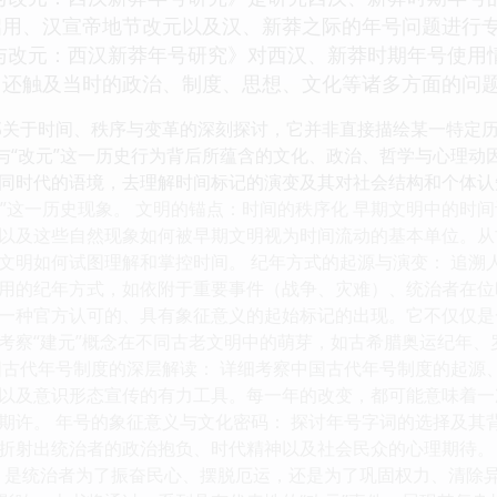
启用、汉宣帝地节改元以及汉、新莽之际的年号问题进行
与改元：西汉新莽年号研究》对西汉、新莽时期年号使用
，还触及当时的政治、制度、思想、文化等诸多方面的问
部关于时间、秩序与变革的深刻探讨，它并非直接描绘某一特定
”与“改元”这一历史行为背后所蕴含的文化、政治、哲学与心理
同时代的语境，去理解时间标记的演变及其对社会结构和个体认知
元”这一历史现象。 文明的锚点：时间的秩序化 早期文明中的时
以及这些自然现象如何被早期文明视为时间流动的基本单位。从
文明如何试图理解和掌控时间。 纪年方式的起源与演变： 追溯
用的纪年方式，如依附于重要事件（战争、灾难）、统治者在位时
作为一种官方认可的、具有象征意义的起始标记的出现。它不仅仅
考察“建元”概念在不同古老文明中的萌芽，如古希腊奥运纪年、
国古代年号制度的深层解读： 详细考察中国古代年号制度的起源
以及意识形态宣传的有力工具。每一年的改变，都可能意味着一
期许。 年号的象征意义与文化密码： 探讨年号字词的选择及其
折射出统治者的政治抱负、时代精神以及社会民众的心理期待。 “
。是统治者为了振奋民心、摆脱厄运，还是为了巩固权力、清除异