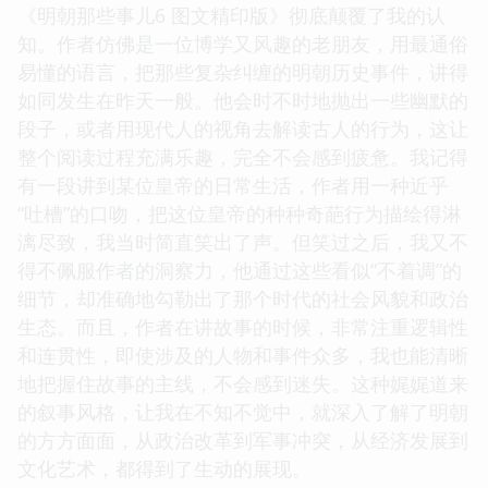
《明朝那些事儿6 图文精印版》彻底颠覆了我的认
知。作者仿佛是一位博学又风趣的老朋友，用最通俗
易懂的语言，把那些复杂纠缠的明朝历史事件，讲得
如同发生在昨天一般。他会时不时地抛出一些幽默的
段子，或者用现代人的视角去解读古人的行为，这让
整个阅读过程充满乐趣，完全不会感到疲惫。我记得
有一段讲到某位皇帝的日常生活，作者用一种近乎
“吐槽”的口吻，把这位皇帝的种种奇葩行为描绘得淋
漓尽致，我当时简直笑出了声。但笑过之后，我又不
得不佩服作者的洞察力，他通过这些看似“不着调”的
细节，却准确地勾勒出了那个时代的社会风貌和政治
生态。而且，作者在讲故事的时候，非常注重逻辑性
和连贯性，即使涉及的人物和事件众多，我也能清晰
地把握住故事的主线，不会感到迷失。这种娓娓道来
的叙事风格，让我在不知不觉中，就深入了解了明朝
的方方面面，从政治改革到军事冲突，从经济发展到
文化艺术，都得到了生动的展现。