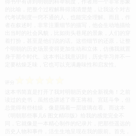
得书中有讲到明朝的科举制度，作者用一个非常形象
的比喻，把整个过程解释得清清楚楚，让我这个对古
代考试制度一窍不通的人，也能完全理解。而且，作
者在叙述时，非常注重细节的描写，他会生动地描绘
出当时的社会风貌，比如街头巷尾的景象，人们的穿
着打扮，甚至是他们说的话。这些细节的还原，让整
个明朝的历史场景变得更加生动和立体，仿佛我就置
身于那个时代。这本书让我意识到，历史学习并不一
定要枯燥乏味，它也可以充满趣味性和启发性。
☆
☆
☆
☆
☆
评分
这本书简直是打开了我对明朝历史的全新视角！之前
读过的史书，虽然也讲述了帝王将相、宫廷斗争，但
总觉得有些枯燥，像是隔着一层玻璃在看。而这本
《明朝那些事儿6 图文精印版》给我的感觉完全不
同，它就像是一本精心制作的纪录片，把那些遥远的
历史人物和事件，活生生地呈现在我的眼前。首先，