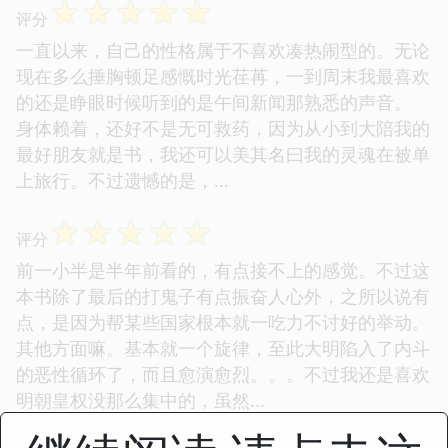
☆
☆
☆
☆
☆
评分
一直以来，自己的性格属于不喜欢凑热闹型的。无论
现在多么捶胸顿足感慨时光荏苒，一到周末我最喜欢
的还是睁眼时候听到的是午间新闻那熟悉的声音。
身体赖着，还好不是无可救药，因为从小到大陪我的
最好朋友就是书，我还可以美其名曰我的灵魂在被单
上旅行。不过遗憾的是，...
☆
☆
☆
☆
☆
评分
前一小半是半年前看的，有点接不上的感觉。不过这
本书除了最后的打鬼子有点振奋人心外，之所以说有
点，是因为帮某些国家根本就一吃力不讨好的举动。
其他方面嘛。基本就一个旋律，至此大明陷入了内斗
的恶性循环了，而且愈演愈烈。。。不过我还是喜欢
明朝皇权没那么集中的，虽然...