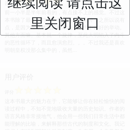
继续阅读 请点击这
☆
☆
☆
☆
☆
评分
前一小半是半年前看的，有点接不上的感觉。不过这
里关闭窗口
本书除了最后的打鬼子有点振奋人心外，之所以说有
点，是因为帮某些国家根本就一吃力不讨好的举动。
其他方面嘛。基本就一个旋律，至此大明陷入了内斗
的恶性循环了，而且愈演愈烈。。。不过我还是喜欢
明朝皇权没那么集中的，虽然...
用户评价
☆
☆
☆
☆
☆
评分
这本书最大的魅力在于，它能够让你在轻松愉快的阅
读过程中，不知不觉地吸收大量的历史知识。作者的
语言风格非常接地气，他会用一些我们日常生活中都
能理解的比喻，来解释那些古代的制度和文化。我记