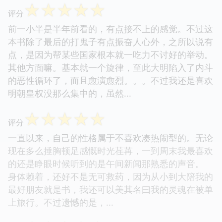
☆
☆
☆
☆
☆
评分
前一小半是半年前看的，有点接不上的感觉。不过这
本书除了最后的打鬼子有点振奋人心外，之所以说有
点，是因为帮某些国家根本就一吃力不讨好的举动。
其他方面嘛。基本就一个旋律，至此大明陷入了内斗
的恶性循环了，而且愈演愈烈。。。不过我还是喜欢
明朝皇权没那么集中的，虽然...
☆
☆
☆
☆
☆
评分
一直以来，自己的性格属于不喜欢凑热闹型的。无论
现在多么捶胸顿足感慨时光荏苒，一到周末我最喜欢
的还是睁眼时候听到的是午间新闻那熟悉的声音。
身体赖着，还好不是无可救药，因为从小到大陪我的
最好朋友就是书，我还可以美其名曰我的灵魂在被单
上旅行。不过遗憾的是，...