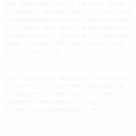
重温。嘉靖当政四十五年，手下能人辈出，怪事频
发，农民暴乱、南倭北虏、党争不止，当年明月对这
一朝描述的篇幅远超洪武和永乐，然而这么多事都影
响不了其修仙；隆庆一笔带过，夹杂在明朝在位时间
最长的两任皇帝中间，毫无存在感；万历初期还是比
较勤政，可从张居正的早卒以及三大征的巨大消耗，
大明王朝已经回天乏术。
☆
☆
☆
☆
☆
评分
宫斗，无休止的宫斗。张居正去世了，世间再无张居
正，对于张居正，《万历十五年》写得也是挺不错
的。戚继光去世了，海青天去世了。万历皇帝上台，
活着的祖宗，大明王朝的转折点。尤其是万历十五
年，黄仁宇先生的研究视角确实不一般。
☆
☆
☆
☆
☆
评分