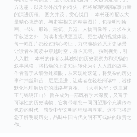
方边患，以及对外战争的得失，都将展现明朝军事力量
的演进历程。 图文并茂，赏心悦目： 本书还将配以大
量精心挑选的、与史实相关的精美图片，包括明朝绘
画、书法、服饰、建筑、兵器、人物画像等，力求在文
字叙述之外，为读者提供更直观、更生动的视觉体验。
每一幅图片都经过精心考证，力求准确还原历史场景，
让读者在阅读中穿越时空，身临其境。 独到视角，引
人入胜： 本书的作者以其独特的历史洞察力和流畅的
叙事风格，将枯燥的历史知识转化为引人入胜的故事。
作者善于从细微处着眼，从宏观处落笔，将复杂的历史
事件抽丝剥茧，层层递进，让读者在轻松阅读中，潜移
默化地理解历史的脉络与真相。 《大明风华：铁血君
王与锦绣江山》 旨在成为一部既有学术深度，又富于
可读性的历史读物，它将带领您一同回望那个充满传奇
色彩的时代，感受中华文明的璀璨与厚重。这本书将是
您了解明朝历史，品味中国古代文明不可或缺的珍贵之
作。