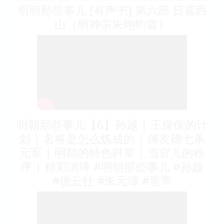
明朝那些事儿 [有声书] 第六部 日暮西
山（明神宗朱翊钧篇）
明朝那些事儿【6】孙越 | 王保保的计
划 | 名将是怎么炼成的 | 傅友德七杀
元军 | 明朝的特色科举 | 当官儿的秩
序 | 精彩演绎 #明朝那些事儿 #孙越
#德云社 #朱元璋 #皇帝