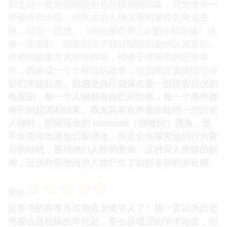
我之前一直对明朝历史有些模糊的印象，只知道有一
些皇帝和大臣，但具体的人物关系和事件的来龙去
脉，却是一团糟。《明朝那些事儿6 图文精印版》就
像一盏明灯，彻底照亮了我对明朝历史的认知盲区。
作者的叙事方式非常独特，他善于将复杂的历史事
件，拆解成一个个鲜活的故事，然后用连贯的情节将
它们串联起来。我感觉自己就像在看一部跌宕起伏的
电视剧，每一个人物都有自己的性格，每一个事件都
有它的起因和结果。我尤其喜欢作者在处理一些历史
人物时，所展现出的 nuanced（细微的）视角，他
不会简单地将他们脸谱化，而是会去探究他们行为背
后的动机，展现他们人性的复杂。这种深入骨髓的刻
画，让我对那些历史人物产生了前所未有的亲近感。
☆
☆
☆
☆
☆
评分
这套书的叙事方式简直太吸引人了！我一直以为历史
书要么是枯燥的年代记，要么是艰涩的学术论文，但