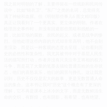
我之前对明朝的了解，主要停留在一些戏剧和民间传
说中，比如“锦衣卫”、“东厂”之类的名词，总觉得充
满了神秘和血腥。但《明朝那些事儿6 图文精印版》
真正让我看到了一个更真实、更立体的明朝。作者在
梳理历史事件时，并没有回避那些黑暗和残酷的一
面，比如官场的腐败、农民的起义、或者是战争的惨
烈。但他处理这些内容的方式却非常高明，他不会刻
意渲染，而是以一种客观的态度去呈现，让你看到历
史的必然性和复杂性。我尤其被书中对于基层人民生
活的描写所打动，作者并没有只关注帝王将相的权力
斗争，而是花了大量的笔墨去描绘普通百姓的生存状
态，他们的喜怒哀乐，他们的困苦与挣扎。这让我意
识到，历史不仅仅是宏大的叙事，更是无数普通人命
运的集合。这本书让我对“历史”这个概念有了更深的
理解，它不再是课本上冰冷的文字，而是无数鲜活生
命的交织，有辉煌，也有阴影，有希望，也有绝望。