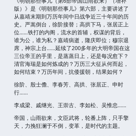
《明朝那些事儿（第6部帝国山雨欲来）（增补
版）》是《明朝那些事儿》第六部，主要讲述了
从嘉靖末期到万历年间中日战争近三十年间的历
史。严嵩倒台，徐阶接替；高拱下马，张居正上
位……铁打的内阁，流水的首辅，权谋的背后，
谁为公，谁为私？嘉靖病逝，隆庆即位；穆宗退
席，神宗上台……延续了200多年的大明帝国在这
三位帝王的手里，是蒸蒸日上，还是每况愈下？
清官海瑞是如何炼成的？万历三大征从何而起，
如何结束？万历年间，抗倭援朝，结果如何？
徐阶、殷士儋、李春芳、高拱、张居正、申时
行……
李成梁、戚继光、王崇古、李如松、吴惟忠……
帝国，山雨欲来，文臣武将，轮番上阵，只手擎
天，力挽狂澜于不倒，变革，是时代的主题。