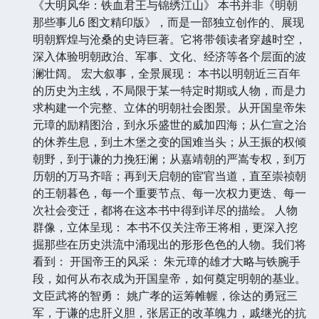
《大明风华：铁血君王与锦绣江山》 本书并非《明朝
那些事儿6 图文精印版》，而是一部独立创作的、展现
明朝辉煌与沧桑的史诗巨著。它将带领读者穿越时空，
深入体验明朝政治、军事、文化、经济等各个层面的波
澜壮阔。 宏大叙事，全景展现： 本书以明朝近三百年
的历史为主线，不局限于某一特定时期或人物，而是力
求构建一个完整、立体的明朝社会图景。从开国皇帝朱
元璋的励精图治，到永乐盛世的威加四海；从仁宣之治
的休养生息，到土木堡之变的国难当头；从王振的权倾
朝野，到于谦的力挽狂澜；从嘉靖朝的严嵩专权，到万
历朝的万马齐喑；再到天启朝的宦官当道，直至崇祯朝
的王朝暮色，每一个重要节点、每一次权力更迭、每一
次社会变迁，都将在这本书中得到详尽的描绘。 人物
群像，立体呈现： 本书不仅关注帝王将相，更深入挖
掘那些在历史洪流中涌现出的形形色色的人物。我们将
看到： 开国帝王的风采： 朱元璋的雄才大略与铁腕手
段，如何从布衣成为开国皇帝，如何奠定明朝的基业。
文臣武将的智勇： 姚广孝的运筹帷幄，徐达的勇冠三
军，于谦的忠肝义胆，张居正的改革魄力，戚继光的抗