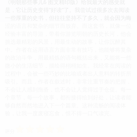
《明朝那些事儿6 图文精印版》给我最大的感受就
是，它让历史变得“好读”了。我尝试过很多次去阅读
一些厚重的史书，但往往坚持不了多久，就会因为晦
涩的语言和繁杂的细节而放弃。而这套书，就像一位
经验丰富的导游，带着你游览明朝的历史长河，他会
挑选最精彩的风景，用最生动的故事，让你沉醉其
中。作者在运用语言方面非常有技巧，他能够将复杂
的政治斗争，用最精炼的语句概括出来，又能将一些
微小的生活细节，描绘得栩栩如生。我经常在阅读的
过程中，会被一些巧妙的比喻或者出人意料的转折所
吸引。而且，作者在叙述时，非常注重节奏的把握，
不会让人感到拖沓，也不会让人觉得过于仓促。每一
个章节，每一个故事，都衔接得恰到好处，让读者能
够自然而然地进入下一个篇章。这种流畅的阅读体
验，让我一度废寝忘食，恨不得一口气读完。
☆
☆
☆
☆
☆
评分