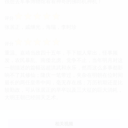
很想去军事博物馆看看神奇的佛郎机神机！
☆
☆
☆
☆
☆
评分
张居正，戚继光，海瑞，李时珍
☆
☆
☆
☆
☆
评分
重温。嘉靖当政四十五年，手下能人辈出，怪事频
发，农民暴乱、南倭北虏、党争不止，当年明月对这
一朝描述的篇幅远超洪武和永乐，然而这么多事都影
响不了其修仙；隆庆一笔带过，夹杂在明朝在位时间
最长的两任皇帝中间，毫无存在感；万历初期还是比
较勤政，可从张居正的早卒以及三大征的巨大消耗，
大明王朝已经回天乏术。
相关视频