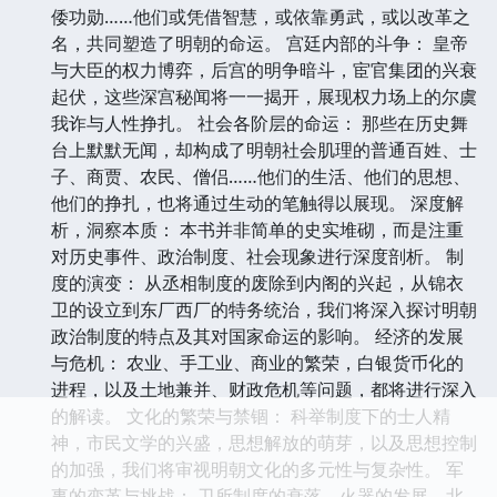
倭功勋……他们或凭借智慧，或依靠勇武，或以改革之
名，共同塑造了明朝的命运。 宫廷内部的斗争： 皇帝
与大臣的权力博弈，后宫的明争暗斗，宦官集团的兴衰
起伏，这些深宫秘闻将一一揭开，展现权力场上的尔虞
我诈与人性挣扎。 社会各阶层的命运： 那些在历史舞
台上默默无闻，却构成了明朝社会肌理的普通百姓、士
子、商贾、农民、僧侣……他们的生活、他们的思想、
他们的挣扎，也将通过生动的笔触得以展现。 深度解
析，洞察本质： 本书并非简单的史实堆砌，而是注重
对历史事件、政治制度、社会现象进行深度剖析。 制
度的演变： 从丞相制度的废除到内阁的兴起，从锦衣
卫的设立到东厂西厂的特务统治，我们将深入探讨明朝
政治制度的特点及其对国家命运的影响。 经济的发展
与危机： 农业、手工业、商业的繁荣，白银货币化的
进程，以及土地兼并、财政危机等问题，都将进行深入
的解读。 文化的繁荣与禁锢： 科举制度下的士人精
神，市民文学的兴盛，思想解放的萌芽，以及思想控制
的加强，我们将审视明朝文化的多元性与复杂性。 军
事的变革与挑战： 卫所制度的衰落，火器的发展，北