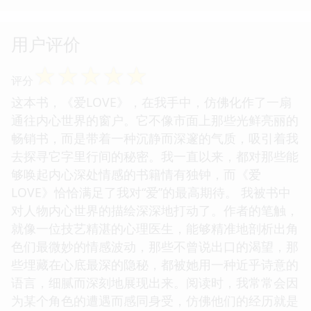
用户评价
☆
☆
☆
☆
☆
评分
这本书，《爱LOVE》，在我手中，仿佛化作了一扇
通往内心世界的窗户。它不像市面上那些光鲜亮丽的
畅销书，而是带着一种沉静而深邃的气质，吸引着我
去探寻它字里行间的秘密。我一直以来，都对那些能
够唤起内心深处情感的书籍情有独钟，而《爱
LOVE》恰恰满足了我对“爱”的最高期待。 我被书中
对人物内心世界的描绘深深地打动了。作者的笔触，
就像一位技艺精湛的心理医生，能够精准地剖析出角
色们最微妙的情感波动，那些不曾说出口的渴望，那
些埋藏在心底最深的隐秘，都被她用一种近乎诗意的
语言，细腻而深刻地展现出来。阅读时，我常常会因
为某个角色的遭遇而感同身受，仿佛他们的经历就是