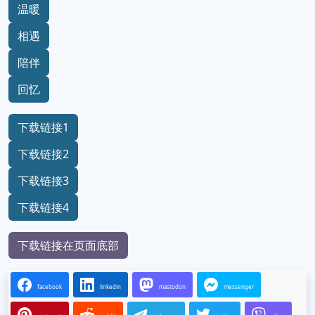
温暖
相遇
陪伴
回忆
下载链接1
下载链接2
下载链接3
下载链接4
下载链接在页面底部
facebook
linkedin
mastodon
messenger