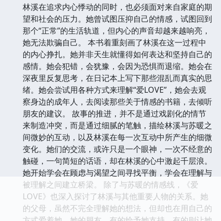
林溪在追求内心悸动的同时，也必须面对来自家庭的期
望和社会的压力。她曾试图压抑自己的情感，试图回到
那个“正常”的生活轨道，但内心的声音却越来越响亮，
她无法欺骗自己。 本书着重刻画了林溪在这一过程中
的内心挣扎。她并非天生就懂得如何表达和坚持自己的
感情。她会犯错，会犹豫，会因为恐惧而退缩。她会在
深夜里反复思考，在日记本上写下那些混乱而真实的思
绪。她会尝试用各种方式来理解“爱LOVE”，她会去观
察身边的成年人，去阅读那些关于情感的书籍，去倾听
朋友的建议。 故事的推进，并不是通过戏剧化的情节
来制造冲突，而是通过细腻的笔触，描绘林溪与苏暖之
间微妙的互动，以及林溪在每一次互动中所产生的细微
变化。她们的交流，或许只是一个眼神，一次不经意的
触碰，一句简短的话语，却在林溪的心中激起千层浪。
她开始学会在顾虑与渴望之间寻找平衡，学会在理解与
被理解之间建立桥梁。 除了与苏暖的情感线，《爱
LOVE》也深入探讨了林溪与其他重要人物的关系。她
的父母，虽然不完全理解她的想法，但却也在用自己的
方式爱着她。她的朋友，有的给予她支持，有的则让她