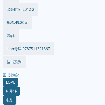
出版时间:2012-2
价格:49.80元
装帧:
isbn号码:9787511321367
丛书系列:
图书标签:
LOVE
钮承泽
电影