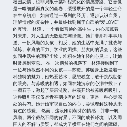
校园恋情，也非局限于某种程式化的情感套路。它更像
是一幅细腻而真实的画卷，缓缓展开的是一个年轻生命
在生命初期，如何通过一系列的经历，逐步认识自我，
理解情感的复杂性，并最终找到属于自己的“爱LOVE”
的真谛。 林溪，一个看似普通的高中生，内心却藏着
对未来、对人生的无数迷茫与憧憬。她并非那种事事顺
遂、一帆风顺的女孩，相反，她的生活中充满了挑战与
试炼。家庭的压力、学业的困扰、朋友间的误会，这些
如同生活中的琐碎尘埃，堆积在她年轻的心灵上，让她
时常感到窒息。 在一次偶然的机遇下，林溪接触到了
一位与她截然不同的女孩——苏暖。苏暖身上散发着一
种独特的魅力，她热爱艺术，思想独立，敢于挑战世俗
的眼光。与苏暖的相遇，如同在她沉寂的心湖中投下了
一颗石子，激起了层层涟漪。林溪开始被苏暖所吸引，
这种吸引不仅仅是青春期少有的好奇，更是一种心灵深
处的共鸣。她开始审视自己的内心，尝试理解这种从未
有过的感觉。 然而，这段刚刚萌芽的情感，并非一帆
风顺。两个截然不同的背景，不同的成长环境，以及周
围人的不解与质疑，都成为了横亘在她们之间的障碍。