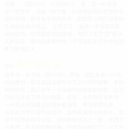
鼓舞。 《爱LOVE》让我明白了，爱，是一种选择，
是一种责任，也是一种力量。它能够让我们在黑暗中
找到光明，在迷失中找到方向，更能够让我们感受到
生命的价值与意义。 总而言之，这是一本值得反复
品读的书。它用最真挚的情感，书写了关于“爱”最动
人的篇章。我强烈推荐给每一个渴望在生活中寻找温
暖与慰藉的人。
☆
☆
☆
☆
☆
评分
这本书，从书名《爱LOVE》开始，就散发着一种独
特的魔力，吸引着我去探寻它字里行间的秘密。拿到
它的时候，我正处于一个情绪有些低落的时期，总觉
得生活失去了往日的色彩。然而，当我翻开这本书，
一种莫名的温暖就如潮水般涌来，将我层层包裹。
我喜欢书中对细节的描写，那些极其微小的动作，那
些不经意的眼神交流，都仿佛被放大了一般，充满了
故事感。作者的笔触就像一把锋利的解剖刀，却又带