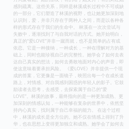
感到疏离。这些关系，同样是林溪成长过程中不可或缺
的一部分，它们塑造了林溪的视野，也让她更加深刻地
认识到，爱，并非只存在于两种人之间，而是以各种各
样的形式存在于我们的生命中。 林溪在一次次尝试与
失败中，逐渐找到了与自我对话的方式。她开始明白，
真正的“爱LOVE”并非一蹴而就，也不是简单的占有或
依恋。它是一种接纳，一种成长，一种在理解对方的基
础上，同时也能珍视自己的完整性。她学会了如何去表
达自己真实的想法，如何去勇敢地面对内心的声音，即
使这意味着要承担风险。 《爱LOVE》并非提供一个现
成的答案，它更像是一面镜子，映照出每一个在成长道
路上，对情感、对自我感到困惑的年轻人的影子。它鼓
励读者去思考，去感受，去探索属于自己的“爱
LOVE”。林溪的故事，最终指向的是一种更加成熟、更
加深刻的情感认知，一种能够在复杂的世界中，依然坚
持内心真实，找到属于自己幸福的能力。 在这个过程
中，林溪的成长是全方位的。她不仅在情感上得到了升
华，也在思想上变得更加独立和成熟。她学会了如何去