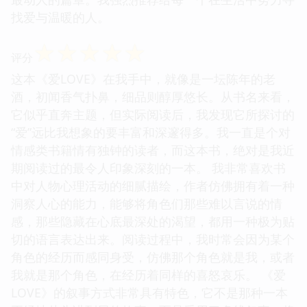
找爱与温暖的人。
☆
☆
☆
☆
☆
评分
这本《爱LOVE》在我手中，就像是一坛陈年的老
酒，初闻香气扑鼻，细品则醇厚悠长。从书名来看，
它似乎直奔主题，但实际阅读后，我发现它所探讨的
“爱”远比我想象的要丰富和深邃得多。我一直是个对
情感类书籍情有独钟的读者，而这本书，绝对是我近
期阅读过的最令人印象深刻的一本。 我非常喜欢书
中对人物心理活动的细腻描绘，作者仿佛拥有着一种
洞察人心的能力，能够将角色们那些难以言说的情
感，那些隐藏在心底最深处的渴望，都用一种极为贴
切的语言表达出来。阅读过程中，我时常会因为某个
角色的经历而感同身受，仿佛那个角色就是我，或者
我就是那个角色，在经历着同样的喜怒哀乐。 《爱
LOVE》的叙事方式非常具有特色，它不是那种一本