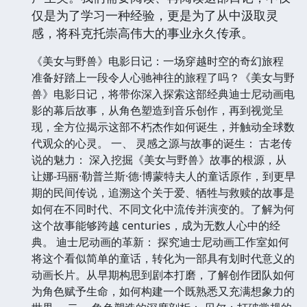
仅是为了学习一种经验，更是为了从中汲取灵
感，将科克托崇高伟大的事业永久传承。
《美女与野兽》电影日记：一场穿越时空的奇幻旅程
准备好踏上一段令人心驰神往的旅程了吗？《美女与野
兽》电影日记，将带你深入探索这部经典迪士尼动画电
影的幕后故事，从角色塑造到音乐创作，再到视觉呈
现，全方位揭示这部不朽杰作如何诞生，并触动全球数
代观众的心灵。 一、 灵感之源与故事的诞生： 古老传
说的魅力： 深入挖掘《美女与野兽》故事的根源，从
让娜-玛丽·勒普兰斯·德·博蒙特夫人的童话原作，到更早
期的民间传说，追溯这个关于爱、牺牲与救赎的故事是
如何在不同时代、不同文化中流传并演变的。了解为何
这个故事能够跨越 centuries，成为无数人心中的经
典。 迪士尼动画的革新： 探究迪士尼动画工作室如何
将这个看似简单的童话，转化为一部具有划时代意义的
动画长片。从早期构思到剧本打磨，了解创作团队如何
为角色赋予生命，如何构建一个既熟悉又充满想象力的