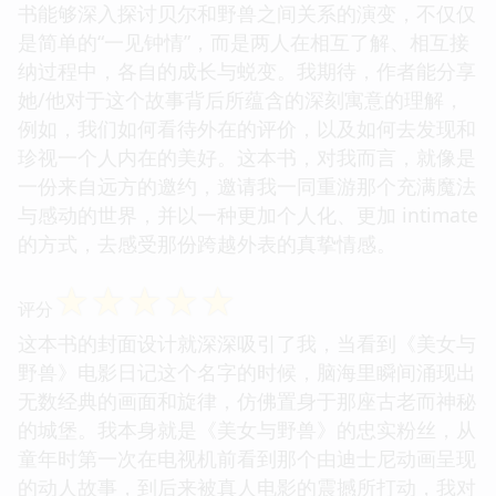
书能够深入探讨贝尔和野兽之间关系的演变，不仅仅
是简单的“一见钟情”，而是两人在相互了解、相互接
纳过程中，各自的成长与蜕变。我期待，作者能分享
她/他对于这个故事背后所蕴含的深刻寓意的理解，
例如，我们如何看待外在的评价，以及如何去发现和
珍视一个人内在的美好。这本书，对我而言，就像是
一份来自远方的邀约，邀请我一同重游那个充满魔法
与感动的世界，并以一种更加个人化、更加 intimate
的方式，去感受那份跨越外表的真挚情感。
☆
☆
☆
☆
☆
评分
这本书的封面设计就深深吸引了我，当看到《美女与
野兽》电影日记这个名字的时候，脑海里瞬间涌现出
无数经典的画面和旋律，仿佛置身于那座古老而神秘
的城堡。我本身就是《美女与野兽》的忠实粉丝，从
童年时第一次在电视机前看到那个由迪士尼动画呈现
的动人故事，到后来被真人电影的震撼所打动，我对