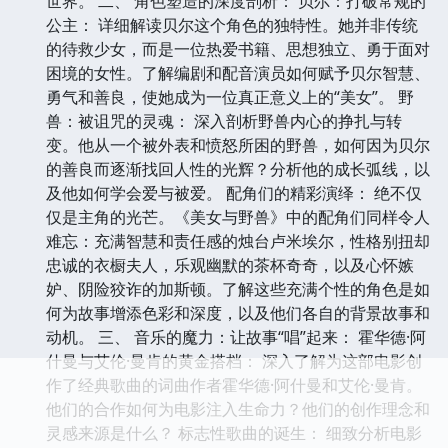
世界。 二、 角色塑造的深度剖析： 贝尔：打破常规的
公主： 详细解读贝尔这个角色的独特性。她并非传统
的待救少女，而是一位热爱书籍、思想独立、勇于面对
困境的女性。了解编剧和配音演员如何赋予贝尔智慧、
勇气和善良，使她成为一位真正意义上的“美女”。 野
兽：被诅咒的灵魂： 深入剖析野兽内心的挣扎与转
变。他从一个被外表和愤怒所困的野兽，如何因为贝尔
的善良而逐渐找回人性的光辉？分析他的成长弧线，以
及他如何学会爱与被爱。 配角们的精彩演绎： 绝不仅
仅是主角的光芒。《美女与野兽》中的配角们同样令人
难忘：充满智慧和责任感的烛台卢米埃尔，性格别扭却
忠诚的衣橱夫人，乐观幽默的茶杯奇奇，以及心怀嫉
妒、阴险狡诈的加斯顿。了解这些充满个性的角色是如
何为故事增添色彩和深度，以及他们各自的背景故事和
动机。 三、 音乐的魔力：让故事“唱”起来： 霍华德·阿
什曼与艾伦·曼肯的黄金搭档： 深入了解为这部电影创
作了经典歌曲的词曲作者霍华德·阿什曼和艾伦·曼肯。
他们的合作如何为电影注入生命力？他们的创作理念和
灵感来源是什么？ 标志性歌曲的诞生： 细致分析电影