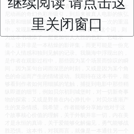
继续阅读 请点击这
《美女与野兽》这个故事情有独钟，从童年时被迪士
尼动画的奇幻色彩所吸引，到后来被真人电影的恢弘
里关闭窗口
场景和细腻情感所打动，我似乎总能在每一次的重温
中，发现新的感动与理解。而“电影日记”这个词，则
为这本书增添了一层更加引人入胜的色彩。它暗示
着，这并非是一本枯燥的影评集，而更可能是一份充
满个人情感和独到见解的记录。我脑海中浮现出的，
是作者在观影过程中，那些因为某个场景而惊叹的瞬
间，因为某句台词而深思的时刻，又或是因为某个角
色的命运而产生的情绪波动。我期待在这本书中，能
够看到作者如何用细腻的笔触，捕捉到电影中那些稍
纵即逝的细节，例如贝尔初到城堡时，对一切新奇事
物的探索；又或是野兽在内心挣扎中，对贝尔逐渐产
生的复杂情感。我希望，作者能够分享她/他对于这
个故事核心价值的理解，关于外貌并非一切，内在美
才是永恒的真谛，关于爱能够化解偏见，勇气能够战
胜恐惧。这本书，对我而言，就像是一本通往另一个