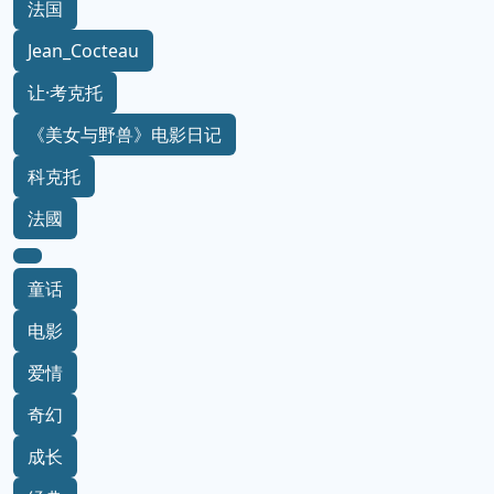
法国
Jean_Cocteau
让·考克托
《美女与野兽》电影日记
科克托
法國
童话
电影
爱情
奇幻
成长