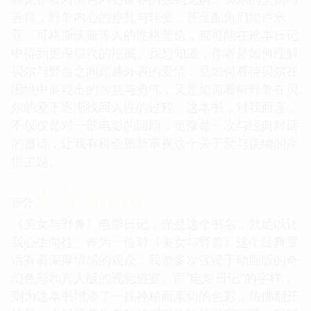
善良，野兽内心的挣扎与转变，甚至配角们如卢米
亚、可格斯沃斯等人的性格塑造，都可能在这本日记
中得到更深层次的挖掘。我想知道，作者是如何理解
贝尔与野兽之间超越外表的爱情，是如何看待贝尔在
困境中展现出的智慧与勇气，又是如何看待野兽在贝
尔的爱下逐渐找回人性的过程。这本书，对我而言，
不仅仅是对一部电影的回顾，更像是一次与经典对话
的邀请，让我有机会重新审视这个关于爱与接纳的永
恒主题。
☆
☆
☆
☆
☆
评分
《美女与野兽》电影日记，光是这个书名，就足以让
我心生向往。作为一位对《美女与野兽》这个经典童
话有着深厚情感的观众，我曾多次沉浸于动画版的奇
幻色彩和真人版的视觉盛宴。而“电影日记”的字样，
则为这本书增添了一抹神秘而亲切的色彩，仿佛翻开