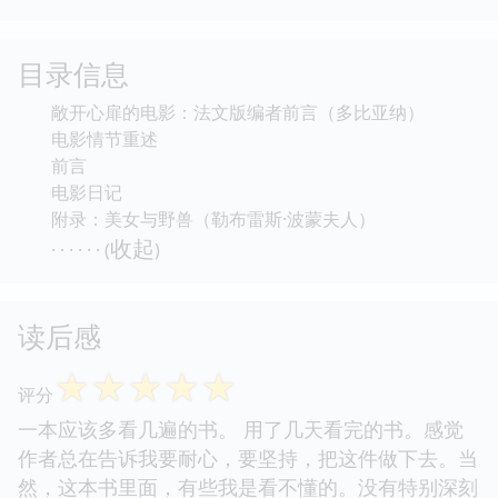
目录信息
敞开心扉的电影：法文版编者前言（多比亚纳）
电影情节重述
前言
电影日记
附录：美女与野兽（勒布雷斯·波蒙夫人）
收起
· · · · · · (
)
读后感
☆
☆
☆
☆
☆
评分
一本应该多看几遍的书。 用了几天看完的书。感觉
作者总在告诉我要耐心，要坚持，把这件做下去。当
然，这本书里面，有些我是看不懂的。没有特别深刻