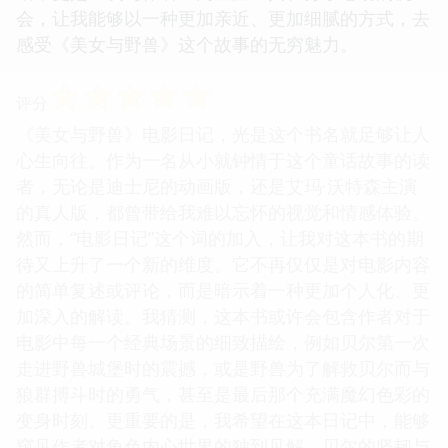
会，让我能够以一种更加亲近、更加细腻的方式，去
感受《美女与野兽》这个故事的无穷魅力。
☆
☆
☆
☆
☆
评分
《美女与野兽》电影日记，光是这个书名就足够让人
心生向往。作为一名从小就钟情于这个童话故事的读
者，无论是迪士尼的动画版，还是艾玛·沃特森主演
的真人版，都曾带给我难以忘怀的视觉和情感体验。
然而，“电影日记”这个词的加入，让我对这本书的期
待又上升了一个新的维度。它不再仅仅是对电影内容
的简单复述或评论，而是暗示着一种更加个人化、更
加深入的解读。我猜测，这本书或许会包含作者对于
电影中每一个经典场景的细致描绘，例如贝尔第一次
走进野兽城堡时的震撼，或是野兽为了解救贝尔而与
狼群搏斗时的勇气，甚至是最后那个充满魔幻色彩的
变身时刻。更重要的是，我希望在这本日记中，能够
窥见作者对角色内心世界的独到见解。贝尔的坚韧与