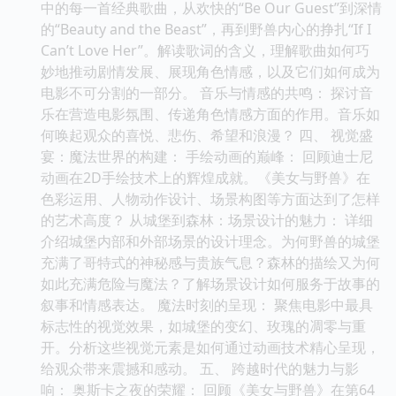
中的每一首经典歌曲，从欢快的“Be Our Guest”到深情
的“Beauty and the Beast”，再到野兽内心的挣扎“If I
Can’t Love Her”。解读歌词的含义，理解歌曲如何巧
妙地推动剧情发展、展现角色情感，以及它们如何成为
电影不可分割的一部分。 音乐与情感的共鸣： 探讨音
乐在营造电影氛围、传递角色情感方面的作用。音乐如
何唤起观众的喜悦、悲伤、希望和浪漫？ 四、 视觉盛
宴：魔法世界的构建： 手绘动画的巅峰： 回顾迪士尼
动画在2D手绘技术上的辉煌成就。《美女与野兽》在
色彩运用、人物动作设计、场景构图等方面达到了怎样
的艺术高度？ 从城堡到森林：场景设计的魅力： 详细
介绍城堡内部和外部场景的设计理念。为何野兽的城堡
充满了哥特式的神秘感与贵族气息？森林的描绘又为何
如此充满危险与魔法？了解场景设计如何服务于故事的
叙事和情感表达。 魔法时刻的呈现： 聚焦电影中最具
标志性的视觉效果，如城堡的变幻、玫瑰的凋零与重
开。分析这些视觉元素是如何通过动画技术精心呈现，
给观众带来震撼和感动。 五、 跨越时代的魅力与影
响： 奥斯卡之夜的荣耀： 回顾《美女与野兽》在第64