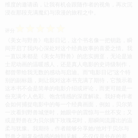
维度的邀请函，让我有机会跟随作者的视角，再次沉
浸在那段充满魔幻与浪漫的旅程之中。
☆
☆
☆
☆
☆
评分
《美女与野兽》电影日记，这个书名像一把钥匙，瞬
间开启了我内心深处对这个经典故事的喜爱之情。我
一直以来都是《美女与野兽》的忠实拥趸，无论是迪
士尼动画的温暖感人，还是真人电影的史诗级制作，
都曾带给我无数的感动与启迪。而“电影日记”这个特
别的副标题，则让我对这本书充满了期待，它预示着
这本书不会是简单的电影介绍或评论，而更可能是一
份充满个人色彩、饱含情感的深度解读。我好奇作者
会如何捕捉电影中的每一个经典画面，例如，贝尔第
一次看到野兽城堡时，她眼中的震惊与一丝不安；又
或是野兽在为贝尔摘下玫瑰花时，那瞬间流露出的温
柔与犹豫。我期待，作者能够分享她/他对于贝尔与
野兽之间复杂情感的独到见解，不仅仅是外在的差