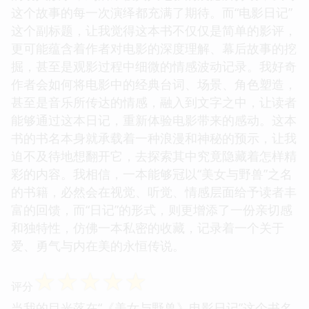
这个故事的每一次演绎都充满了期待。而“电影日记”
这个副标题，让我觉得这本书不仅仅是简单的影评，
更可能蕴含着作者对电影的深度理解、幕后故事的挖
掘，甚至是观影过程中细微的情感波动记录。我好奇
作者会如何将电影中的经典台词、场景、角色塑造，
甚至是音乐所传达的情感，融入到文字之中，让读者
能够通过这本日记，重新体验电影带来的感动。这本
书的书名本身就承载着一种浪漫和神秘的预示，让我
迫不及待地想翻开它，去探索其中究竟隐藏着怎样精
彩的内容。我相信，一本能够冠以“美女与野兽”之名
的书籍，必然会在视觉、听觉、情感层面给予读者丰
富的回馈，而“日记”的形式，则更增添了一份亲切感
和独特性，仿佛一本私密的收藏，记录着一个关于
爱、勇气与内在美的永恒传说。
☆
☆
☆
☆
☆
评分
当我的目光落在“《美女与野兽》电影日记”这个书名