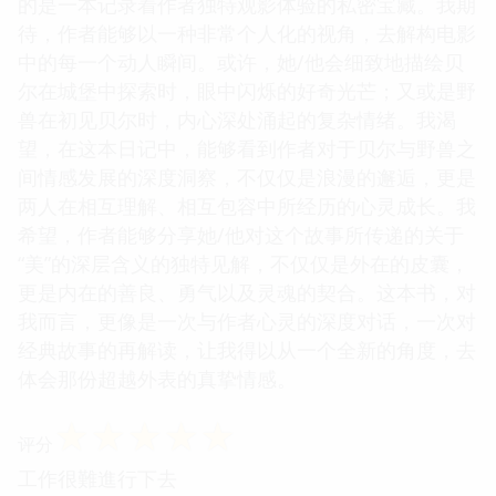
的是一本记录着作者独特观影体验的私密宝藏。我期
待，作者能够以一种非常个人化的视角，去解构电影
中的每一个动人瞬间。或许，她/他会细致地描绘贝
尔在城堡中探索时，眼中闪烁的好奇光芒；又或是野
兽在初见贝尔时，内心深处涌起的复杂情绪。我渴
望，在这本日记中，能够看到作者对于贝尔与野兽之
间情感发展的深度洞察，不仅仅是浪漫的邂逅，更是
两人在相互理解、相互包容中所经历的心灵成长。我
希望，作者能够分享她/他对这个故事所传递的关于
“美”的深层含义的独特见解，不仅仅是外在的皮囊，
更是内在的善良、勇气以及灵魂的契合。这本书，对
我而言，更像是一次与作者心灵的深度对话，一次对
经典故事的再解读，让我得以从一个全新的角度，去
体会那份超越外表的真挚情感。
☆
☆
☆
☆
☆
评分
工作很難進行下去