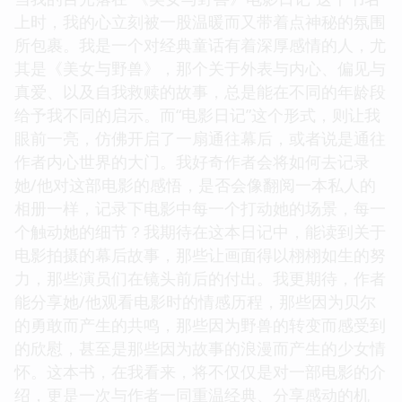
上时，我的心立刻被一股温暖而又带着点神秘的氛围
所包裹。我是一个对经典童话有着深厚感情的人，尤
其是《美女与野兽》，那个关于外表与内心、偏见与
真爱、以及自我救赎的故事，总是能在不同的年龄段
给予我不同的启示。而“电影日记”这个形式，则让我
眼前一亮，仿佛开启了一扇通往幕后，或者说是通往
作者内心世界的大门。我好奇作者会将如何去记录
她/他对这部电影的感悟，是否会像翻阅一本私人的
相册一样，记录下电影中每一个打动她的场景，每一
个触动她的细节？我期待在这本日记中，能读到关于
电影拍摄的幕后故事，那些让画面得以栩栩如生的努
力，那些演员们在镜头前后的付出。我更期待，作者
能分享她/他观看电影时的情感历程，那些因为贝尔
的勇敢而产生的共鸣，那些因为野兽的转变而感受到
的欣慰，甚至是那些因为故事的浪漫而产生的少女情
怀。这本书，在我看来，将不仅仅是对一部电影的介
绍，更是一次与作者一同重温经典、分享感动的机