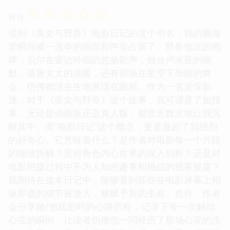
☆
☆
☆
☆
☆
评分
读到《美女与野兽》电影日记的这个书名，我的脑海
里瞬间被一连串的画面和声音占据了。野兽低沉的咆
哮，贝尔在窗边吟唱的悠扬歌声，烛台卢米亚的幽
默，茶煲太太的温暖，还有那场在星空下华丽的舞
会，仿佛都活生生地展现在眼前。作为一名资深影
迷，对于《美女与野兽》这个故事，我可谓是了如指
掌，无论是动画版还是真人版，都曾无数次地让我沉
醉其中。而“电影日记”这个概念，更是激起了我强烈
的好奇心。它意味着什么？是作者对电影每一个片段
的细致拆解？是对角色内心世界的深入剖析？还是对
电影拍摄过程中不为人知的趣事和挑战的独家披露？
我期待在这本日记中，能够看到那些在电影屏幕上稍
纵即逝的细节被放大，被赋予新的生命。也许，作者
会分享她/他观影时的心路历程，记录下每一次触动
心弦的瞬间，让读者仿佛也一同经历了那场心灵的洗