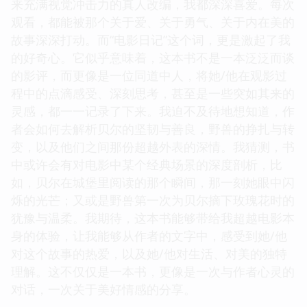
来充满视觉冲击力的真人改编，我都深深喜爱。每次
观看，都能被那个关于爱、关于勇气、关于内在美的
故事深深打动。而“电影日记”这个词，更是激起了我
的好奇心。它似乎意味着，这本书不是一本泛泛而谈
的影评，而更像是一位同道中人，将她/他在观影过
程中的点滴感受、深刻思考，甚至是一些突如其来的
灵感，都一一记录了下来。我迫不及待地想知道，作
者会如何去解析贝尔的坚韧与善良，野兽的挣扎与转
变，以及他们之间那份超越外表的深情。我猜测，书
中或许会有对电影中某个经典场景的深度剖析，比
如，贝尔在城堡里阅读的那个瞬间，那一刻她眼中闪
烁的光芒；又或是野兽第一次为贝尔摘下玫瑰花时的
犹豫与温柔。我期待，这本书能够带给我超越电影本
身的体验，让我能够从作者的文字中，感受到她/他
对这个故事的热爱，以及她/他对生活、对美的独特
理解。这不仅仅是一本书，更像是一次与作者心灵的
对话，一次关于美好情感的分享。