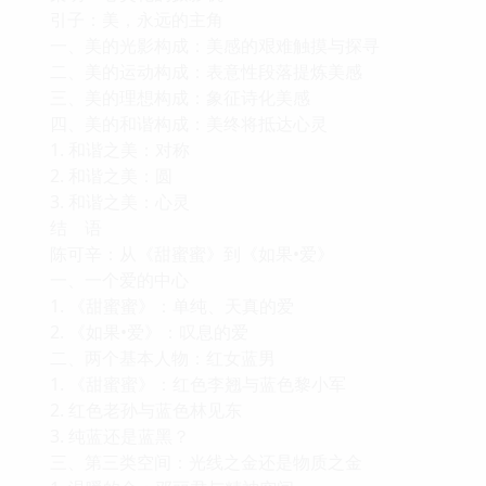
引子：美，永远的主角
一、美的光影构成：美感的艰难触摸与探寻
二、美的运动构成：表意性段落提炼美感
三、美的理想构成：象征诗化美感
四、美的和谐构成：美终将抵达心灵
1. 和谐之美：对称
2. 和谐之美：圆
3. 和谐之美：心灵
结 语
陈可辛：从《甜蜜蜜》到《如果•爱》
一、一个爱的中心
1. 《甜蜜蜜》：单纯、天真的爱
2. 《如果•爱》：叹息的爱
二、两个基本人物：红女蓝男
1. 《甜蜜蜜》：红色李翘与蓝色黎小军
2. 红色老孙与蓝色林见东
3. 纯蓝还是蓝黑？
三、第三类空间：光线之金还是物质之金