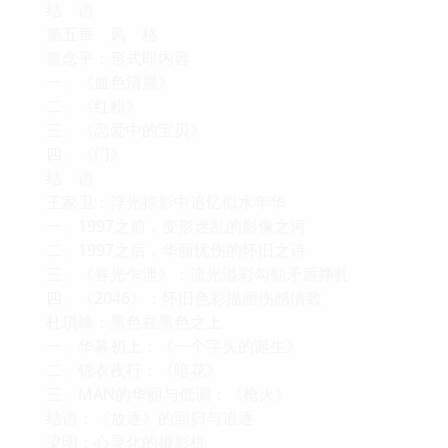
结 语
第五章 风 格
曾念平：形式即内容
一、《血色清晨》
二、《红粉》
三、《恋爱中的宝贝》
四、《门》
结 语
王家卫：浮光掠影中追忆似水年华
一、1997之前，变形迷乱的影像之河
二、1997之后，华丽忧伤的怀旧之诗
三、《春光乍泄》：流光溢彩勾勒矛盾挣扎
四、《2046》：怀旧色彩描画伤感情致
杜琪峰：黑色在黑色之上
一、华幕初上：《一个字头的诞生》
二、锦衣夜行：《暗花》
三、MAN的华丽与低调：《枪火》
结语：《放逐》的回归与追逐
梁明：心灵化的摄影机