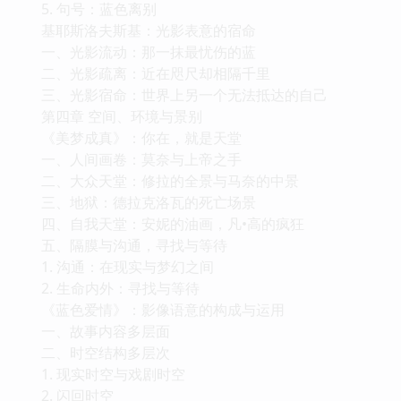
5. 句号：蓝色离别
基耶斯洛夫斯基：光影表意的宿命
一、光影流动：那一抹最忧伤的蓝
二、光影疏离：近在咫尺却相隔千里
三、光影宿命：世界上另一个无法抵达的自己
第四章 空间、环境与景别
《美梦成真》：你在，就是天堂
一、人间画卷：莫奈与上帝之手
二、大众天堂：修拉的全景与马奈的中景
三、地狱：德拉克洛瓦的死亡场景
四、自我天堂：安妮的油画，凡•高的疯狂
五、隔膜与沟通，寻找与等待
1. 沟通：在现实与梦幻之间
2. 生命内外：寻找与等待
《蓝色爱情》：影像语意的构成与运用
一、故事内容多层面
二、时空结构多层次
1. 现实时空与戏剧时空
2. 闪回时空