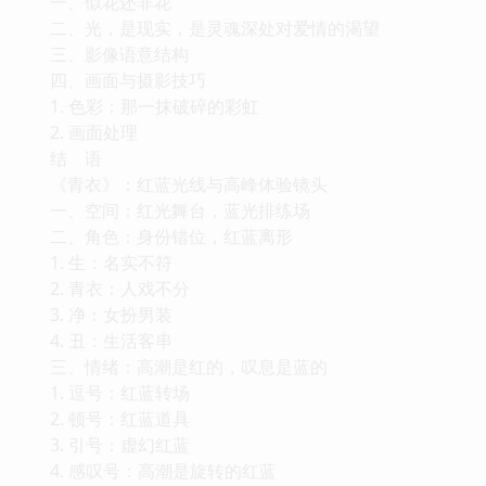
一、似花还非花
二、光，是现实，是灵魂深处对爱情的渴望
三、影像语意结构
四、画面与摄影技巧
1. 色彩：那一抹破碎的彩虹
2. 画面处理
结 语
《青衣》：红蓝光线与高峰体验镜头
一、空间：红光舞台，蓝光排练场
二、角色：身份错位，红蓝离形
1. 生：名实不符
2. 青衣：人戏不分
3. 净：女扮男装
4. 丑：生活客串
三、情绪：高潮是红的，叹息是蓝的
1. 逗号：红蓝转场
2. 顿号：红蓝道具
3. 引号：虚幻红蓝
4. 感叹号：高潮是旋转的红蓝