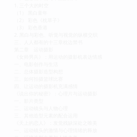
1. 三个大的时空
（1） 黑白童年
（2） 彩色《枕草子》
（3） 彩色香港
2. 黑白与彩色、听觉与视觉的纵横交织
三、人人都有的十三章枕边禁书
第二章 运动摄影
《女帅男兵》：用运动的摄影机表达情感
一、电影创作与生活
二、总体摄影造型构想
三、如何拍摄篮球比赛
四、让运动的摄影机充满感情
《说出你的秘密》：心理片与运动摄影
一、影片类型
二、运动镜头与人物心理
三、其他造型元素的配合运用
《天上的恋人》：发觉残缺深处之唯美
一、运动镜头的激情与心理情绪的释放