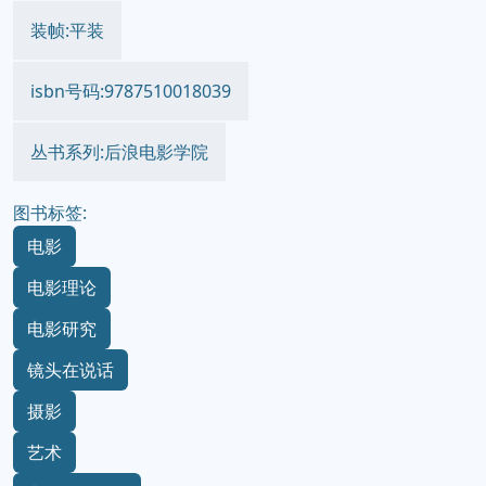
装帧:平装
isbn号码:9787510018039
丛书系列:后浪电影学院
图书标签:
电影
电影理论
电影研究
镜头在说话
摄影
艺术