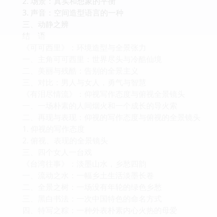
2. 场景：真实和想象的平衡
3. 声音：空间造型语言的一种
三、动静之辨
结 语
《可可西里》：环境造型与全景张力
一、主角可可西里：世界尽头与冷酷仙境
二、美丽与残酷：告别的全景主义
三、对比：男人与女人，勇气与智慧
《有泪尽情流》：仰视写作态度与俯视全景镜头
一、一场朴素的人间烟火和一个成长的导火索
二、再现与表现：仰视的写作态度与俯视的全景镜头
1. 仰视的写作态度
2. 俯视、表现的全景镜头
三、四个女人一台戏
《台湾往事》：淡墨山水，乡愁四韵
一、流动之水：一幅乡土生活淡墨长卷
二、全景之树：一场没有年轮的绿色乡愁
三、黑白书法：一次中国特色的命名方式
四、特写之粽：一种外表朴素内心火热的母爱