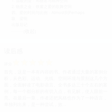
1. 温暖的金：邓丽君与精神空间
2. 物质之金：铁窗之爱的歌舞空间
四、爱的时间与比例：Almost到Perhaps
跋 梁明
出版后记
收起
· · · · · · (
)
读后感
☆
☆
☆
☆
☆
评分
首先，这是一本有内容的书。作者通过大量的案例分
析，从色彩、运动、光线、空间环境与景别这几个方
面，全面解读了电影语言。全书多达三十个左右的案
例，每一个都分析的有切入点，有见解，使人眼前一
亮。在最后一章，作者还把风格也作为了一种语言，
单独列出来，是一种尝试，效...