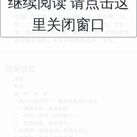
继续阅读 请点击这
过》、《童话》、《等开花》等。为中央电视
台、北京电视台大型电视专题片撰稿作品：《新
中国、新气象》十集，《新中国、新四季》六
里关闭窗口
集；《北京发现》三十集，《友谊之路》十集
等。曾获2004 年中国广播影视大奖、2009 年北
京市教学成果二等奖和校教学成果一等奖。
目录信息
序言
前言
第一章 色 彩
《两个人的芭蕾》：将感动视觉化传达
一、整体风格：蓝灰基调
二、有光、有色，就有舞台！
三、红色温暖、象征符号
1. 红绸带：我在这头，母亲在那头