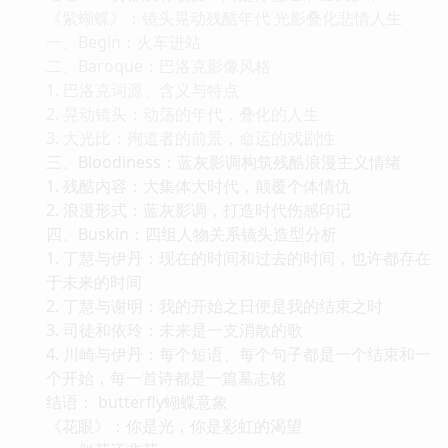
《紫蝴蝶》：镜头晃动残酷年代 光影叠化悲情人生
一、Begin：火车进站
二、Baroque：巴洛克影像风格
1. 巴洛克词源、含义与特点
2. 晃动镜头：动荡的年代，叠化的人生
3. 大光比：殉道者的前景，命运的戏剧性
三、Bloodiness：蓝灰影调构筑残酷浪漫主义情绪
1. 残酷内容：大集体大时代，颠覆个体情仇
2. 浪漫形式：蓝灰影调，打造时代伤感印记
四、Buskin：四组人物关系镜头造型分析
1. 丁慧与伊丹：现在的时间和过去的时间，也许都存在
于未来的时间
2. 丁慧与谢明：我的开始之日便是我的结束之时
3. 司徒和依玲：未来是一支消散的歌
4. 川崎与伊丹：每个短语、每个句子都是一个结束和一
个开始，每一首诗都是一篇墓志铭
结语： butterfly蝴蝶意象
《花眼》：你是光，你是彩虹的渴望