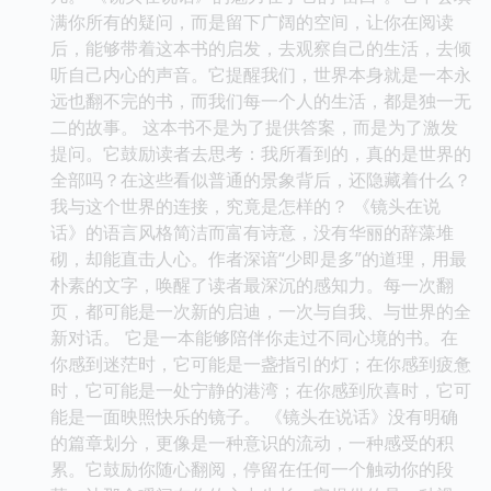
满你所有的疑问，而是留下广阔的空间，让你在阅读
后，能够带着这本书的启发，去观察自己的生活，去倾
听自己内心的声音。它提醒我们，世界本身就是一本永
远也翻不完的书，而我们每一个人的生活，都是独一无
二的故事。 这本书不是为了提供答案，而是为了激发
提问。它鼓励读者去思考：我所看到的，真的是世界的
全部吗？在这些看似普通的景象背后，还隐藏着什么？
我与这个世界的连接，究竟是怎样的？ 《镜头在说
话》的语言风格简洁而富有诗意，没有华丽的辞藻堆
砌，却能直击人心。作者深谙“少即是多”的道理，用最
朴素的文字，唤醒了读者最深沉的感知力。每一次翻
页，都可能是一次新的启迪，一次与自我、与世界的全
新对话。 它是一本能够陪伴你走过不同心境的书。在
你感到迷茫时，它可能是一盏指引的灯；在你感到疲惫
时，它可能是一处宁静的港湾；在你感到欣喜时，它可
能是一面映照快乐的镜子。 《镜头在说话》没有明确
的篇章划分，更像是一种意识的流动，一种感受的积
累。它鼓励你随心翻阅，停留在任何一个触动你的段