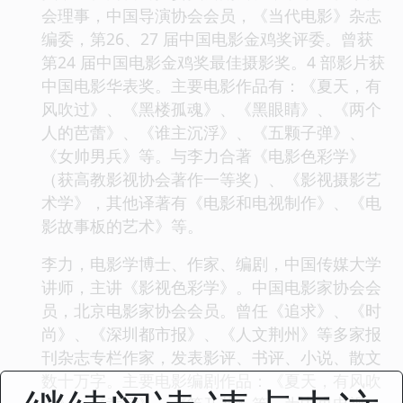
会理事，中国导演协会会员，《当代电影》杂志
编委，第26、27 届中国电影金鸡奖评委。曾获
第24 届中国电影金鸡奖最佳摄影奖。4 部影片获
中国电影华表奖。主要电影作品有：《夏天，有
风吹过》、《黑楼孤魂》、《黑眼睛》、《两个
人的芭蕾》、《谁主沉浮》、《五颗子弹》、
《女帅男兵》等。与李力合著《电影色彩学》
（获高教影视协会著作一等奖）、《影视摄影艺
术学》，其他译著有《电影和电视制作》、《电
影故事板的艺术》等。
李力，电影学博士、作家、编剧，中国传媒大学
讲师，主讲《影视色彩学》。中国电影家协会会
员，北京电影家协会会员。曾任《追求》、《时
尚》、《深圳都市报》、《人文荆州》等多家报
刊杂志专栏作家，发表影评、书评、小说、散文
数十万字。主要电影编剧作品：《夏天，有风吹