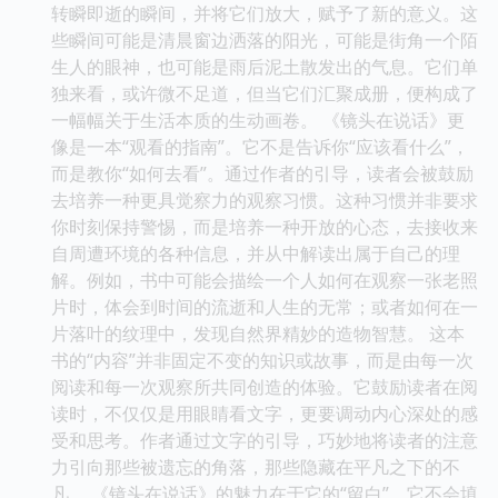
转瞬即逝的瞬间，并将它们放大，赋予了新的意义。这
些瞬间可能是清晨窗边洒落的阳光，可能是街角一个陌
生人的眼神，也可能是雨后泥土散发出的气息。它们单
独来看，或许微不足道，但当它们汇聚成册，便构成了
一幅幅关于生活本质的生动画卷。 《镜头在说话》更
像是一本“观看的指南”。它不是告诉你“应该看什么”，
而是教你“如何去看”。通过作者的引导，读者会被鼓励
去培养一种更具觉察力的观察习惯。这种习惯并非要求
你时刻保持警惕，而是培养一种开放的心态，去接收来
自周遭环境的各种信息，并从中解读出属于自己的理
解。例如，书中可能会描绘一个人如何在观察一张老照
片时，体会到时间的流逝和人生的无常；或者如何在一
片落叶的纹理中，发现自然界精妙的造物智慧。 这本
书的“内容”并非固定不变的知识或故事，而是由每一次
阅读和每一次观察所共同创造的体验。它鼓励读者在阅
读时，不仅仅是用眼睛看文字，更要调动内心深处的感
受和思考。作者通过文字的引导，巧妙地将读者的注意
力引向那些被遗忘的角落，那些隐藏在平凡之下的不
凡。 《镜头在说话》的魅力在于它的“留白”。它不会填