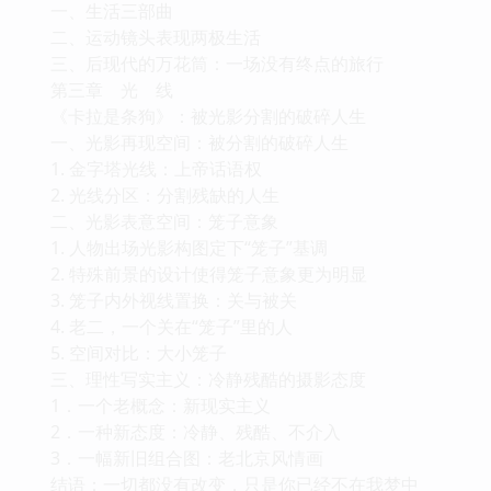
一、生活三部曲
二、运动镜头表现两极生活
三、后现代的万花筒：一场没有终点的旅行
第三章 光 线
《卡拉是条狗》：被光影分割的破碎人生
一、光影再现空间：被分割的破碎人生
1. 金字塔光线：上帝话语权
2. 光线分区：分割残缺的人生
二、光影表意空间：笼子意象
1. 人物出场光影构图定下“笼子”基调
2. 特殊前景的设计使得笼子意象更为明显
3. 笼子内外视线置换：关与被关
4. 老二，一个关在“笼子”里的人
5. 空间对比：大小笼子
三、理性写实主义：冷静残酷的摄影态度
1．一个老概念：新现实主义
2．一种新态度：冷静、残酷、不介入
3．一幅新旧组合图：老北京风情画
结语：一切都没有改变，只是你已经不在我梦中