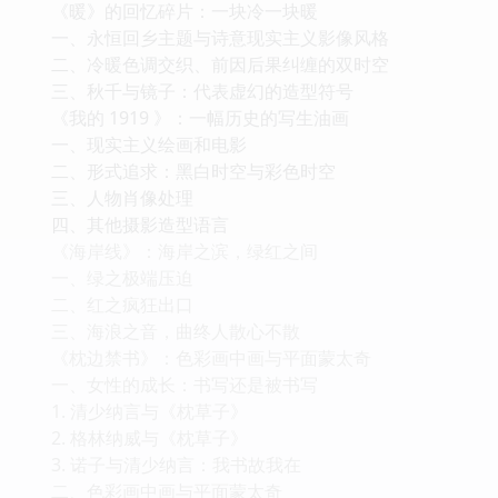
《暖》的回忆碎片：一块冷一块暖
一、永恒回乡主题与诗意现实主义影像风格
二、冷暖色调交织、前因后果纠缠的双时空
三、秋千与镜子：代表虚幻的造型符号
《我的 1919 》：一幅历史的写生油画
一、现实主义绘画和电影
二、形式追求：黑白时空与彩色时空
三、人物肖像处理
四、其他摄影造型语言
《海岸线》：海岸之滨，绿红之间
一、绿之极端压迫
二、红之疯狂出口
三、海浪之音，曲终人散心不散
《枕边禁书》：色彩画中画与平面蒙太奇
一、女性的成长：书写还是被书写
1. 清少纳言与《枕草子》
2. 格林纳威与《枕草子》
3. 诺子与清少纳言：我书故我在
二、色彩画中画与平面蒙太奇