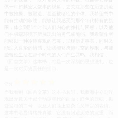
供一种超越宏大叙事的视角，去关注那些在历史洪流
中被推搡、被塑造、甚至被牺牲的个体。我希望书中
能有生动的叙述，能够让我感受到那个年代特有的氛
围，体会到那个时代人们内心的挣扎与困惑，以及他
们在极端环境下所展现出的勇气或脆弱。我希望作者
能够以一种冷静客观的态度，呈现历史事实，同时又
能注入真挚的情感，让我能够跨越时空的界限，与那
些曾经生活在那个时代的人们产生共鸣。我相信，
《回首文革》这本书，将是一次深刻的思想洗礼，也
是一次对历史责任的担当。
☆
☆
☆
☆
☆
评分
当我看到《回首文革》这本书名时，我脑海中立刻浮
现出无数关于那个动荡年代的画面：红色的旗帜，振
聋发聩的口号，以及人们脸上复杂而又坚定的表情。
这本书名显得格外真诚，它没有回避历史的沉重，而