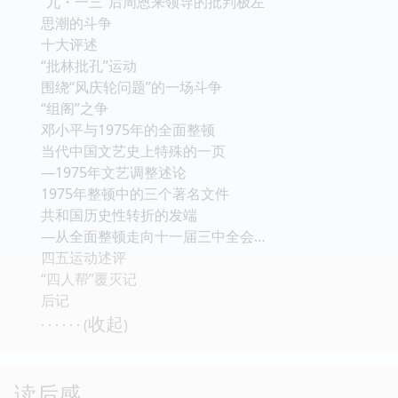
“九・一三”后周恩来领导的批判极左
思潮的斗争
十大评述
“批林批孔”运动
围绕“风庆轮问题”的一场斗争
“组阁”之争
邓小平与1975年的全面整顿
当代中国文艺史上特殊的一页
―1975年文艺调整述论
1975年整顿中的三个著名文件
共和国历史性转折的发端
―从全面整顿走向十一届三中全会…
四五运动述评
“四人帮”覆灭记
后记
收起
· · · · · · (
)
读后感