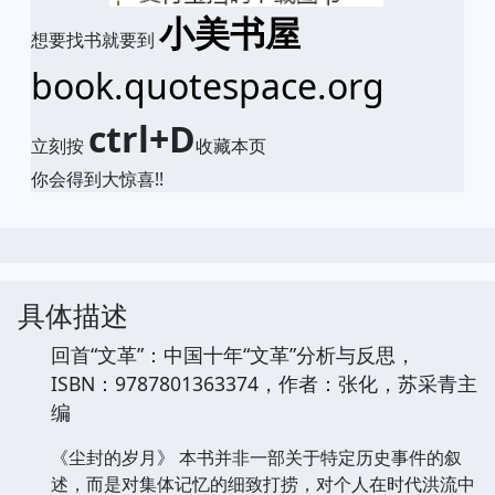
小美书屋
想要找书就要到
book.quotespace.org
ctrl+D
立刻按
收藏本页
你会得到大惊喜!!
具体描述
回首“文革”：中国十年“文革”分析与反思，
ISBN：9787801363374，作者：张化，苏采青主
编
《尘封的岁月》 本书并非一部关于特定历史事件的叙
述，而是对集体记忆的细致打捞，对个人在时代洪流中