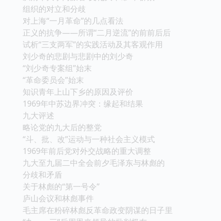
组织的对立和分歧
对上海“一月革命”的几点看法
正义的抗争――所谓“二月逆流”的前前后后
试析“三支两军”的实践活动及其客观作用
刘少奇的悲剧与悲剧中的刘少奇
“刘少奇专案组”始末
“革命委员会”始末
知识青年上山下乡的原因及评价
1969年中苏边界冲突：缘起和结果
九大评述
略论党的九大后的整党
“斗、批、改”运动与一种社会主义模式
1969年前后党对外交战略的重大调整
九大至九届二中全会前夕毛泽东与林彪的
分歧和矛盾
关于林彪的“第一号令”
庐山会议和林彪事件
毛主席在粉碎林彪反革命政变阴谋的日子里