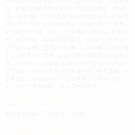
我内心对那段历史的求知欲。它没有回避，也没有遮
掩，而是坦然地将那个特殊年代呈现在眼前。我深
知，“文革”是一个充满复杂性和争议的时期，它深刻
地影响了中国社会的发展轨迹，也给无数个体带来了
难以磨灭的伤痛。因此，一本能够“回首”这段历史的
书，对我而言，具有非凡的意义。我期待它能提供一
个客观、全面、且深入的视角，让我能够真正理解那
个年代的背景、事件、以及它背后所蕴含的深刻教
训。我希望这本书能够让我看到那个时代里人性的光
辉与阴影，看到个体在历史洪流中的挣扎与选择，更
重要的是，我希望它能引发我对当下社会的深刻思
考，并从中汲取智慧，避免历史的重演。
☆
☆
☆
☆
☆
评分
中共党史出版社写的东西…太官方
☆
☆
☆
☆
☆
评分