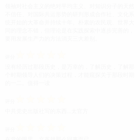
领袖对社会主义的绝对平均主义、对知识分子的天然
不信任、对国际共运形势的研判形成合作社、文化系
统开始的大革命并持续十年。朴素的农民观、世界大
同的理念不错，但理论是在实践探索中逐步完善的，
要用发展生产力的方法消灭三大差别。
☆
☆
☆
☆
☆
评分
没有经历过那段历史，是万幸的，了解历史，了解那
个时期领导人们的决策过程，才能窥探关于那段时期
的一二。值得一读
☆
☆
☆
☆
☆
评分
中共党史出版社写的东西…太官方
☆
☆
☆
☆
☆
评分
在党的眼里，文革就那么回事而已。