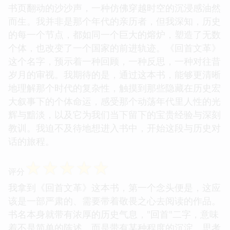
书页翻动的沙沙声，一种仿佛穿越时空的沉浸感油然
而生。我并非是那个年代的亲历者，但我深知，历史
的每一个节点，都如同一个巨大的熔炉，塑造了无数
个体，也改变了一个国家的前进轨迹。《回首文革》
这个名字，预示着一种回顾，一种反思，一种对往昔
岁月的审视。我期待的是，通过这本书，能够更清晰
地理解那个时代的复杂性，触摸到那些隐藏在历史宏
大叙事下的个体命运，感受那个动荡年代里人性的光
辉与黯淡，以及它为我们当下留下的宝贵经验与深刻
教训。我迫不及待地想进入书中，开始这段与历史对
话的旅程。
☆
☆
☆
☆
☆
评分
我拿到《回首文革》这本书，第一个念头便是，这应
该是一部严肃的、需要带着敬畏之心去阅读的作品。
书名本身就带有浓厚的历史气息，"回首"二字，意味
着不是简单的陈述，而是带有某种程度的沉淀、思考