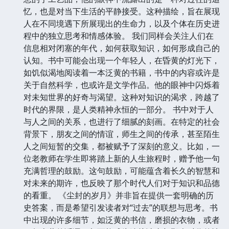
忆，也是对当下生活的平静接受。这种描绘，旨在展现
人在不同境遇下所展现出的生命力，以及个体在历史进
程中的独立思考和情感体验。 我们同样会关注人们在
信息相对闭塞的年代，如何获取知识，如何形成自己的
认知。书中可能会出现一个年轻人，在昏黄的灯光下，
如饥似渴地阅读着一本泛黄的书籍，书中的内容或许是
关于自然科学，也或许是文学作品。他的眼神中闪烁着
对未知世界的好奇与渴望。这种对知识的渴求，跨越了
时代的界限，是人类精神永恒的一部分。 书中对于人
与人之间的关系，也进行了细腻的刻画。在特定的社会
背景下，朋友之间的情谊，师生之间的传承，甚至陌生
人之间短暂的交集，都被赋予了深刻的意义。比如，一
位老教师在学生即将踏上新的人生旅程时，赠予他一句
充满哲理的鼓励。这句鼓励，可能蕴含着长久的智慧和
对未来的期许，也反映了那个时代人们对于知识和品德
的看重。 《尘封的岁月》并非旨在提供一套明确的历
史答案，而是希望引发读者对“过去”的联想与思考。书
中出现的许多细节，如泛黄的书信，磨损的衣物，或者