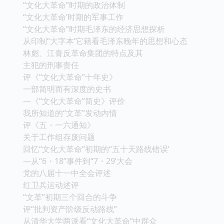
“文化大革命”时期的政治体制
“文化大革命’时期的军事工作
“文化大革命”时期毛泽东的经济思想探析
从印制“大字本’它籍看毛泽东晚年的思想和心态
林彪、江青反革命集团的特点及其
主犯的刑事责任
评《“文化大革命”十年史》
一部简明而有深度的史书
―《“文化大革命”简史》评价
我所知道的“文革”发动内情
评《五・一六通知》
关于工作组存废问题
回忆“文化大革命”初期的“五十天路线错误’
―从“6・18”事件到“7・29’大会
党的八届十一中全会评述
红卫兵运动述评
“文革”初期三个回合的斗争
评“批判资产阶级反动路线”
从清华大学两派看“文化大革命”中群众