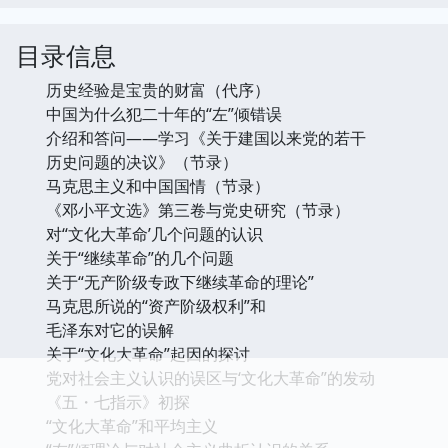
目录信息
历史经验是宝贵的财富（代序）
中国为什么犯二十年的“左”倾错误
介绍和答问――学习《关于建国以来党的若干
历史问题的决议》（节录）
马克思主义和中国国情（节录）
《邓小平文选》第三卷与党史研究（节录）
对“文化大革命’几个问题的认识
关于“继续革命”的几个问题
关于“无产阶级专政下继续革命的理论”
马克思所说的“资产阶级权利”和
毛泽东对它的误解
关于“文化大革命”起因的探讨
党对社会主义认识的误区与‘文化大革命”的发动
《五・七指示》初探
“文化大革命”和平均主义