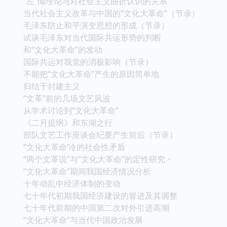
“左”倾理论与对社会主义曲折认识的关系
当代社会主义改革与中国的“文化大革命”（节录）
毛泽东防止和平演变思想的形成（节录）
试谈毛泽东对当代国际共运形势的判断
和“文化大革命”的发动
国际共运对我党的消极影响（节录）
不能把“文化大革命”产生的原因简单地
归结于封建主义
“文革”前的几场文艺风波
从学术讨论到“文化大革命”
《二月提纲》和东湖之行
部队文艺工作座谈会纪要产生前后（节录）
“文化大革命’冷的社会性矛盾
“两个文革说”与“文化大革命”的定性研究・
“文化大革命”期间我国经济情况分析
十年动乱中经济体制的变动
七十年代初期我国经济建设的冒进及其调整
七十年代前期的中国第二次对外引进高潮
“文化大革命”与当代中国政治发展