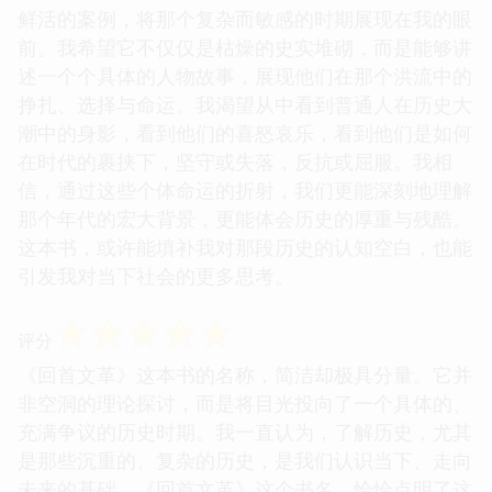
鲜活的案例，将那个复杂而敏感的时期展现在我的眼
前。我希望它不仅仅是枯燥的史实堆砌，而是能够讲
述一个个具体的人物故事，展现他们在那个洪流中的
挣扎、选择与命运。我渴望从中看到普通人在历史大
潮中的身影，看到他们的喜怒哀乐，看到他们是如何
在时代的裹挟下，坚守或失落，反抗或屈服。我相
信，通过这些个体命运的折射，我们更能深刻地理解
那个年代的宏大背景，更能体会历史的厚重与残酷。
这本书，或许能填补我对那段历史的认知空白，也能
引发我对当下社会的更多思考。
☆
☆
☆
☆
☆
评分
《回首文革》这本书的名称，简洁却极具分量。它并
非空洞的理论探讨，而是将目光投向了一个具体的、
充满争议的历史时期。我一直认为，了解历史，尤其
是那些沉重的、复杂的历史，是我们认识当下、走向
未来的基础。《回首文革》这个书名，恰恰点明了这