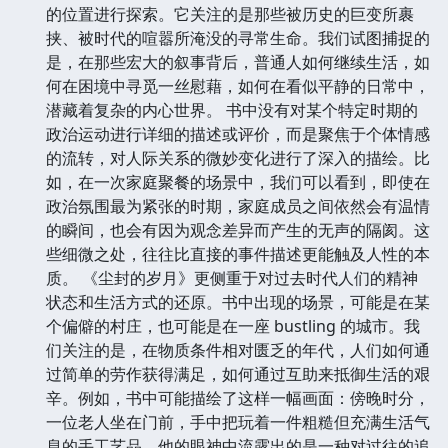
的位置进行探索。它关注的是那些被历史的巨变所裹
挟、被时代的喧嚣所淹没的寻常生命。我们试图捕捉的
是，在那些宏大的叙事背后，普通人如何继续生活，如
何在困境中寻觅一丝慰藉，如何在看似平静的日常中，
潜藏着复杂的内心世界。 书中没有对某个特定时期的
政治运动进行详细的描述或评价，而是聚焦于个体情感
的流转，对人际关系的微妙变化进行了深入的描绘。比
如，在一次家庭聚餐的场景中，我们可以看到，即使在
政治氛围最为紧张的时期，家庭成员之间依然会有温情
的瞬间，也会有因为观念差异而产生的无声的隔阂。这
些细微之处，往往比直接的事件描述更能触及人性的本
质。 《尘封的岁月》更侧重于对过去时代人们的精神
状态和生活方式的还原。书中出现的场景，可能是在某
个偏僻的村庄，也可能是在一座 bustling 的城市。我
们关注的是，在物质条件相对匮乏的年代，人们如何通
过简单的劳作获得满足，如何通过互助来抵御生活的艰
辛。例如，书中可能描绘了这样一幅画面：傍晚时分，
一位老人坐在门前，手中把玩着一件粗糙但充满生活气
息的手工艺品，他的眼神中流露出的是一种对过往的追