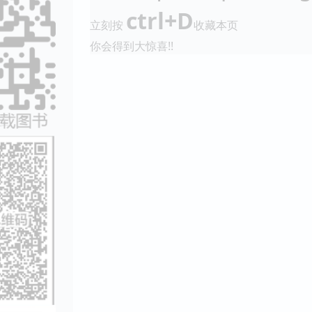
ctrl+D
立刻按
收藏本页
你会得到大惊喜!!