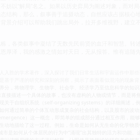
不妨以“解局”名之。如果以历史弈局为阐述对象，而对
动态结构，那么，叙事善于追摄动态，自然应该占据核心
。背景介绍可以帮助我们跳出局外，拉开多维视野，建立
充栋，各类叙事中凝结了无数先民前贤的血汗和智慧。转
深恩厚泽，我的感激之情如对天日，无从报答。惟有追随
人入胜的学术著作，深入探讨了我们日常生活和宇宙运作中那些
是基于严谨的研究和深刻的洞察，揭示了表面看似混沌的现象背
养分，将物理学、生物学、社会学、经济学乃至信息科学的知识
未直接描述一个具体的故事，也没有虚构的人物或情节，而是将焦
于自组织系统（self-organizing systems）的详细
如何通过简单的个体互动形成复杂的社会结构，以及股市的波动
emergence）这一概念，即简单的组成部分通过相互作用，
生动地描绘了这一过程。例如，生命是如何从无生命的化学物质
是城市是如何从个体居民的行为中“涌现”出其独特的活力和功能
求以清晰易懂的方式进行解释，让即使是跨领域的研究者也能有所