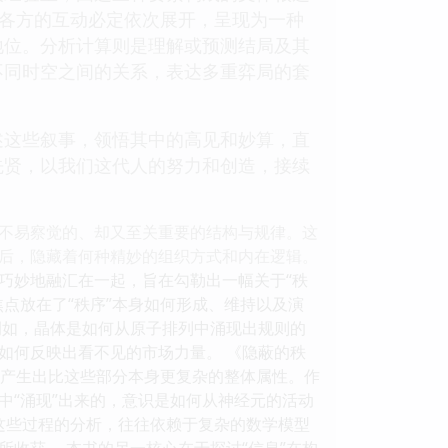
局各方的互动必定依次展开，呈现为一种
地位。分析计算则是理解或预测结局及其
不同时空之间的关系，表达多重弈局的套
述这些叙事，领悟其中的高见和妙算，直
先贤，以我们这代人的努力和创造，接续
不易察觉的、却又至关重要的结构与规律。这
后，隐藏着何种精妙的组织方式和内在逻辑。
巧妙地融汇在一起，旨在勾勒出一幅关于“秩
点放在了“秩序”本身如何形成、维持以及演
阐述，例如，晶体是如何从原子排列中涌现出规则的
如何反映出看不见的市场力量。 《隐蔽的秩
能够产生出比这些部分本身更复杂的整体属性。作
中“涌现”出来的，意识是如何从神经元的活动
。这些过程的分析，往往依赖于复杂的数学模型
收获。 本书的另一核心在于探讨“信息”在构