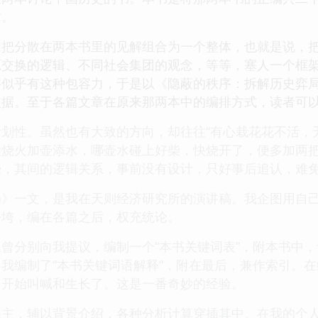
章。
图把分散在两本书里的见解组合为一个整体，也就是说，
交换的逻辑、不同社会集团的观念，等等，塞人一个框架
”字似乎有这种包容力，于是以《隐蔽的秩序：拆解历史弈
依据。至于各篇文章在原来那两本中的编排方式，读者可
划性。虽然也有大致的方向，却往往“有心栽花花不活，
柴烧火加壶添水，哪壶水碰上好柴，快烧开了，便多加两
壶，其间的逻辑关系，事前没有设计，只好事后追认，难
局》一文，是我在天则经济研究所的演讲稿。我企图用自
松垮，编在各篇之后，权充统论。
曾分别向我提议，编制一个“本书关键词表”，附本书中
我编制了“本书关键词语解释”，附在最后，兼作索引。
，开始叫喊和生长了。这是一番奇妙的经验。
为主，辅以背景介绍，各种分析计算穿插其中。在我的个