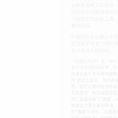
合解析各种人间对局，
历时性的不断演变的
均衡状态的必备工具
叠和交织。
中国的历史记载汗牛
接受惠于古老文明的
并丰富伟大的传统。
《隐蔽的秩序》是一部引
本书并非虚构的叙事，而
作者从多个学科领域汲取
序”的宏大图景。书中并
变。你可以期待在书中发现关
几何形状，蜂群或蚁群是
序》着重分析了“涌现”（
者通过大量的案例研究，
中“涌现”出来的，又或
和统计学工具，但书中力