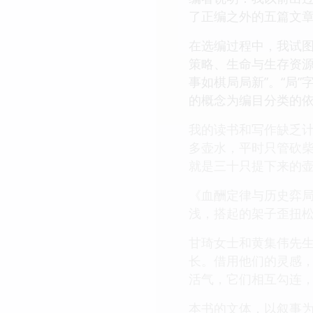
了正编之外的五篇文
在选编过程中，我试
策略、生命与生存资源
事如棋局局新”。“局
的概念为编目分类的
我的读书和写作缺乏计
多壶水，平时只管砍
就是三十只提下来的
《血酬定律与历史弈
浅，搭起的架子歪扭
甘琦女士和黄集伟先生
长。借用他们的灵感，
活气，它们相互勾连
本书的文体，以叙事