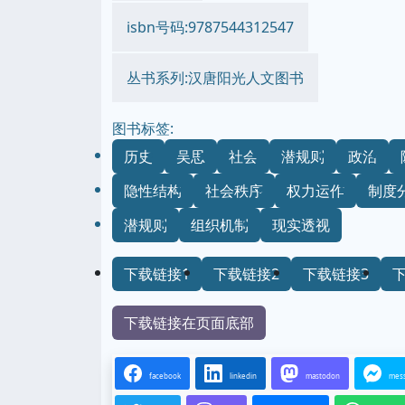
isbn号码:9787544312547
丛书系列:汉唐阳光人文图书
图书标签:
历史
吴思
社会
潜规则
政治
隐性结构
社会秩序
权力运作
制度
潜规则
组织机制
现实透视
下载链接1
下载链接2
下载链接3
下载链接在页面底部
facebook
linkedin
mastodon
mes