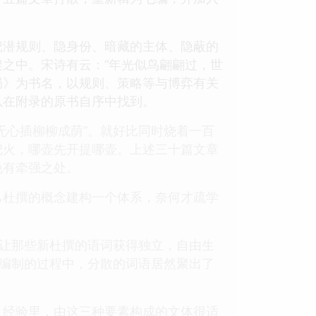
把潜规则、隐身份、暗藏的主体、隐蔽的
之中。宋诗有云：“年光似鸟翩翩过，世
局》为书名，以规则、策略等与博弈有关
以在附录的原书自序中找到。
无心插柳柳成荫”。就好比同时烧着一百
把火，哪壶先开提哪壶。上述三十篇文章
免有牵强之处。
己杜撰的概念建构一个体系，奈何才疏学
，让那些新杜撰的语词获得独立，自由生
在编制的过程中，分散的词语居然聚出了
人经验里，由这三种要素构成的文体很适