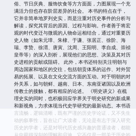
俗、节日庆典、服饰饮食等方方面面，力图展现一个充
满活力但也存在阶层差异的社会。 本书的特点在于，
它并非简单地罗列史实，而是注重对历史事件的分析与
解读，探究其背后的原因、过程与影响。作者善于将宏
观的时代变迁与微观的人物命运相结合，通过对重要历
史人物（如朱元璋、朱棣、于谦、张居正、徐阶、海
瑞、李贽、徐渭、唐寅、沈周、王阳明、李自成、崇祯
皇帝等）的深入剖析，展现他们的思想、决策及其对历
史进程的贡献或阻碍。 此外，本书还特别关注明朝与
周边国家和地区的交往，包括朝贡体系的运作、对外贸
易的拓展、以及在文化交流方面的互动。对于明朝的对
外关系，如与朝鲜、越南、日本、东南亚诸国以及欧洲
传教士的接触，都有相应的论述。 《明史讲义》在梳
理史实的同时，也积极回应学界关于明史研究的新成果
和新视角，力求体现当代史学研究的最新动态。本书语
言流畅，逻辑清晰，既有严谨的历史学论证，又不失生
动的叙事性，旨在让广大读者，无论是有志于深入研究
历史的学者，还是对明代历史感兴趣的普通读者，都能
从中获得深刻的理解和启迪。它不仅是一部关于历史的