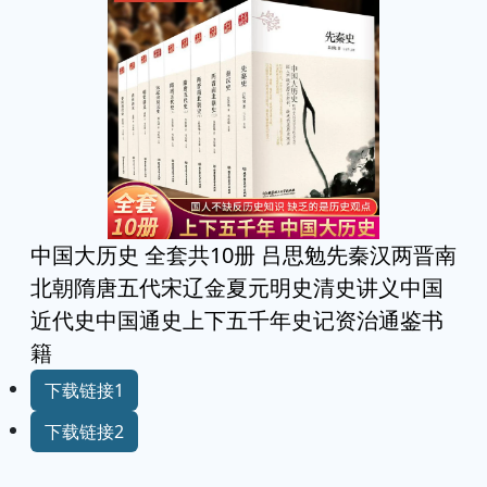
中国大历史 全套共10册 吕思勉先秦汉两晋南
北朝隋唐五代宋辽金夏元明史清史讲义中国
近代史中国通史上下五千年史记资治通鉴书
籍
下载链接1
下载链接2