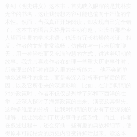
拿到《明史讲义》这本书，首先映入眼帘的是其朴实
无华的书名，这让我猜想内容可能也偏向于严谨的学
术性。然而，当我真正开始阅读，却发现自己完全错
了。这本书的语言风格异常生动有趣，它没有那些令
人望而生畏的学术术语，也没有冗长枯燥的考证。相
反，作者的文笔非常流畅，仿佛在与一位老朋友聊
天，用一种轻松而又充满智慧的方式，讲述着明朝的
故事。我尤其喜欢作者在处理一些重大历史事件时，
所表现出的那种鞭辟入里的分析能力。 他不会简单
地叙述事件的发生，而是会深入剖析事件背后的原
因，以及它所带来的深远影响。比如，在讲到明朝的
对外政策时，作者不仅仅是列举了郑和下西洋的壮
举，还深入探讨了海禁政策的由来、演变及其得失。
这种多维度的分析，让我对明朝的历史有了更深刻的
理解，也让我看到了历史事件的复杂性。而且，作者
在叙述过程中，还会穿插一些有趣的典故和细节，使
得原本可能枯燥的历史内容变得鲜活起来。读这本