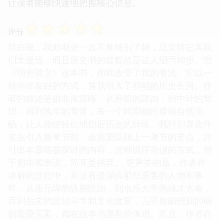
让读者能够快速地把握核心信息。
☆
☆
☆
☆
☆
评分
坦白说，我对明史一直不算特别了解，总觉得它离我
们太遥远，而且历史书的篇幅总是让人望而却步。但
《明史讲义》这本书，彻底改变了我的看法。它以一
种非常友好的方式，将我引入了明朝的历史长河。作
者的叙述逻辑非常清晰，从开篇的建国，到中叶的辉
煌，再到晚年的衰落，每一个时期都衔接得自然流
畅，让人能够轻松地把握历史的脉络。我特别喜欢作
者在引入新章节时，会简要回顾上一章节的要点，并
引出本章将要探讨的内容，这种循序渐进的方式，对
于初学者来说，简直是福音。 更重要的是，作者在
讲解的过程中，并没有遗漏掉那些重要的人物和事
件。从朱元璋的铁腕统治，到永乐大帝的雄才大略，
再到后来的政治斗争和文化发展，几乎你能想到的明
朝重要元素，都在这本书里有所体现。而且，作者在