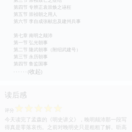
第四节 专辨正袁崇焕之诬枉
第五节 崇祯朝之用人
第六节 李自成张献忠及建州兵事
第七章 南明之颠沛
第一节 弘光朝事
第二节 隆武朝事（附绍武建号）
第三节 永历朝事
第四节 鲁监国事
收起
· · · · · · (
)
读后感
☆
☆
☆
☆
☆
评分
今天读完了孟森的《明史讲义》，晚明颠沛那一段写
得真是零落哀伤。之前对晚明史只是粗粗了解。听高