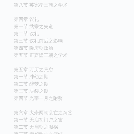
第八节 英宪孝三朝之学术
第四章 议礼
第一节 武宗之失道
第二节 议礼
第三节 议礼前后之影响
第四节 隆庆朝政治
第五节 正嘉隆三朝之学术
第五章 万历之荒怠
第一节 冲幼之期
第二节 醉梦之期
第三节 决裂之期
第四节 光宗一月之附赘
第六章 大崇两朝乱亡之炯鉴
第一节 天启初门户之害
第二节 天启朝之阉祸
第三节 崇祯致亡之症结