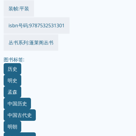
装帧:平装
isbn号码:9787532531301
丛书系列:蓬莱阁丛书
图书标签:
历史
明史
孟森
中国历史
中国古代史
明朝