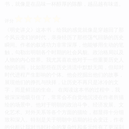
书，就像是在品味一杯醇厚的陈酿，越品越有味道。
☆
☆
☆
☆
☆
评分
《明史讲义》这本书，给我的感觉就像是穿越回了那
个风云变幻的时代，亲身经历了那些荡气回肠的历史
瞬间。作者的叙述功力非常深厚，他能够用生动的笔
触，勾勒出明朝各个时期的社会风貌、政治格局以及
人物的内心世界。我尤其喜欢他对于一些重要历史人
物的刻画，比如那些在历史洪流中默默无闻，但却对
时代进程产生影响的个体。他会挖掘出他们的故事，
展现他们的挣扎与抉择，让历史不再只是冰冷的文
字，而是鲜活的生命。 在阅读这本书的过程中，我
被深深地吸引住了，常常会不自觉地沉浸在作者所描
绘的场景中。他对于明朝的政治斗争、经济发展、文
化艺术、对外关系等各个方面的描绘，都显得十分细
致和深入。特别是关于明朝中后期的社会变迁，作者
的分析让我对当时社会的复杂性和多元性有了更深刻