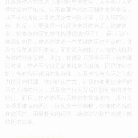
其喜欢作者在叙述上那种既尊重史实，又不会让人觉
得枯燥的平衡感。它不像那些鸿篇巨制的史学专著，
动不动就搬出大量的原始文献和考证，让人望而却
步。相反，它更像是一位经验丰富的老师，娓娓道
来，将复杂的历史事件梳理得清晰明了。 最让我印
象深刻的是，作者在讲述一些关键的历史节点时，并
没有简单地罗列事实，而是深入剖析了人物的动机和
当时的社会背景。比如，在讲到万历皇帝不上朝的那
段时期，作者不仅仅是简单说皇帝懒惰，而是详细分
析了当时宫廷政治的复杂性，以及皇帝与大臣之间权
力博弈的根源。这种解读方式，让我能够更好地理解
历史人物的行为，以及这些行为背后所折射出的时代
特征。而且，作者的语言风格也非常接地气，没有太
多艰涩难懂的词汇，读起来十分顺畅，仿佛作者就站
在你面前，用最朴实的话语，给你讲述那些波澜壮阔
的历史故事。
☆
☆
☆
☆
☆