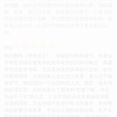
的理解。他并没有回避明朝存在的各种问题，例如腐
败、党争、农民起义等，而是将它们置于一个更大的
历史框架下进行考察，并试图找出其根源和影响。这
种深入的分析，让我对明朝的历史有了更全面的认
知。
☆
☆
☆
☆
☆
评分
初次翻阅《明史讲义》，便被其结构所吸引。作者似
乎有意识地在避免传统史学著作的沉闷与晦涩。我通
常对历史类书籍，尤其是涉及到具体朝代史的，会有
些畏难情绪，总觉得要么太过宏大叙事，要么过于细
枝末节，难以找到一个合适的切入点。然而，这本书
的处理方式，却恰恰迎合了我这种“想要了解，但又
怕读不下去”的心态。它在宏观的历史发展脉络清晰
呈现的同时，又会在细节处进行恰当的展开，使得整
体的叙事张弛有度，不会让人感到信息过载，也不会
因为过于概括而失却了历史的厚重感。 我尤其欣赏