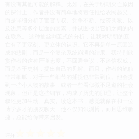
有没有其他可能的解释。比如，在关于明朝灭亡原因
的探讨上，作者并没有简单地将责任推给农民起义，
而是详细分析了宦官专权、党争不断、经济凋敝、以
及边患等多个层面的因素，并试图找出它们之间的内
在联系。 这种抽丝剥茧式的分析，让我对明朝的衰
亡有了更深刻、更立体的认识。它不再是单一原因造
成的悲剧，而是一个复杂系统崩溃的结果。我特别欣
赏作者的这种严谨态度，不回避争议，不迷信权威，
而是基于史料，提出自己的见解。而且，作者的笔触
非常细腻，对于一些细节的捕捉也非常到位。他会提
到一些小人物的故事，或者一些看似微不足道的社会
现象，但正是这些细节，构成了历史的肌理，让整个
叙述更加生动、真实。读这本书，感觉就像在和一位
博学多才的朋友聊天，他不仅知识渊博，而且思维敏
捷，总能给你带来启发。
☆
☆
☆
☆
☆
评分