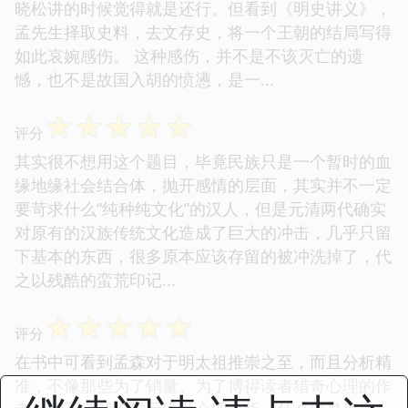
晓松讲的时候觉得就是还行。但看到《明史讲义》，
孟先生择取史料，去文存史，将一个王朝的结局写得
如此哀婉感伤。 这种感伤，并不是不该灭亡的遗
憾，也不是故国入胡的愤懑，是一...
☆
☆
☆
☆
☆
评分
其实很不想用这个题目，毕竟民族只是一个暂时的血
缘地缘社会结合体，抛开感情的层面，其实并不一定
要苛求什么“纯种纯文化”的汉人，但是元清两代确实
对原有的汉族传统文化造成了巨大的冲击，几乎只留
下基本的东西，很多原本应该存留的被冲洗掉了，代
之以残酷的蛮荒印记...
☆
☆
☆
☆
☆
评分
在书中可看到孟森对于明太祖推崇之至，而且分析精
准，不像那些为了销量、为了博得读者猎奇心理的作