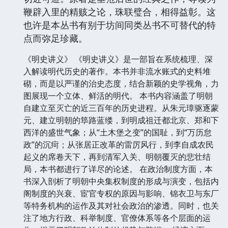
鞭辟入里的精赅之论，珠联璧合，相得益彰。这
也许是本丛书有别于坊间同类丛书不可替代的特
点而弥足珍藏。
《明史讲义》 《明史讲义》是一部旨在系统梳理、深
入解读明代历史的著作。本书并非流水账式的史料堆
砌，而是以严谨的治史态度，结合新颖的史学视角，力
图展现一个立体、鲜活的明代。 本书内容涵盖了明朝
自建立至灭亡的近三百年的历史进程。从朱元璋驱逐蒙
元、建立明朝的筚路蓝缕，到明成祖迁都北京、郑和下
西洋的盛世气象；从“土木堡之变”的国耻，到“万历怠
政”的沉疴；从张居正改革的雷厉风行，到李自成农民
起义的席卷天下，再到清军入关、明朝覆灭的悲壮结
局，本书都进行了详尽的论述。 在政治制度方面，本
书深入剖析了明朝中央集权制度的形成与演变，包括内
阁制度的兴衰、宦官专权的原因与影响、锦衣卫与东厂
等特务机构的运作及其对社会政治的渗透。同时，也关
注了地方行政、科举制度、官僚体系等各个层面的运