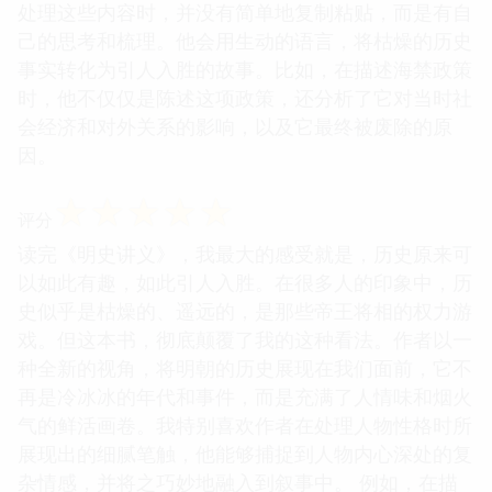
处理这些内容时，并没有简单地复制粘贴，而是有自
己的思考和梳理。他会用生动的语言，将枯燥的历史
事实转化为引人入胜的故事。比如，在描述海禁政策
时，他不仅仅是陈述这项政策，还分析了它对当时社
会经济和对外关系的影响，以及它最终被废除的原
因。
☆
☆
☆
☆
☆
评分
读完《明史讲义》，我最大的感受就是，历史原来可
以如此有趣，如此引人入胜。在很多人的印象中，历
史似乎是枯燥的、遥远的，是那些帝王将相的权力游
戏。但这本书，彻底颠覆了我的这种看法。作者以一
种全新的视角，将明朝的历史展现在我们面前，它不
再是冷冰冰的年代和事件，而是充满了人情味和烟火
气的鲜活画卷。我特别喜欢作者在处理人物性格时所
展现出的细腻笔触，他能够捕捉到人物内心深处的复
杂情感，并将之巧妙地融入到叙事中。 例如，在描