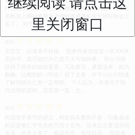
继续阅读 请点击这
者，动不动就给朱元璋做心理分析，什么出身卑微、
什么心理阴暗、什么变态都通过他们看到的一些历史
资料加上瞬间的弗洛伊德附体通通给朱元璋给附会上
里关闭窗口
去了。 对于杀...
☆
☆
☆
☆
☆
评分
文言文，但读来不枯燥。 想来作者也知道一本300来
页的书，道尽朝代兴亡是不太可能的事。 所以书籍
砍掉了很多的枝枝蔓蔓、冗杂废话，通篇读来，颇为
酣畅。比阉割的《明史》好了太多，对于小白们快速
了解明朝兴亡有一定帮助。 个人以为，作者关于朝
代治理的逻辑，还是老一套：文...
☆
☆
☆
☆
☆
评分
民国老学者写的讲义，明史其实看的不多，印象最深
的还是黄仁宇先生的万历十五年。后来立志要读完明
实录，但是太多了，最后作罢，留待以后。 明前承