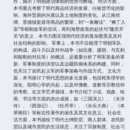
作，揭示了明朝政治体制的优势与弊端。 经济方面，
本书重点考察了明代商品经济的发展、白银货币化的影
响、海外贸易的兴衰以及土地制度的变化。从江南丝
绸、景德镇瓷器等商品的繁荣，到“一条鞭法”、“摊丁入
亩”等税制改革的尝试，再到海禁政策的起伏与“隆庆开
关”的意义，本书力图呈现明代经济的复杂图景及其对
社会结构的影响。 军事上，本书不仅梳理了明朝军队
的构成、战斗力以及对外战争（如抗倭、援朝、与瓦剌
和鞑靼的对抗等）的概况，还着重分析了明军装备的革
新、军事制度的演变以及边疆防御体系的构建。同时，
也关注了农民起义军的军事策略与作战方式。 文化方
面，本书探讨了明代思想的多元发展，包括程朱理学的
深化、阳明心学的兴起，以及对佛教、道教等宗教信仰
的考察。在文学艺术领域，本书介绍了小说、戏曲、绘
画、书法等方面的杰出成就，如《三国演义》、《水浒
传》、《西游记》、《牡丹亭》、《永乐大典》、《本
草纲目》等标志性著作的诞生及其文化意义。 社会生
活方面，本书描绘了明代士绅阶层、商人群体、农民阶
层以及城市居民的生活状态，关注了宗族制度、社会习