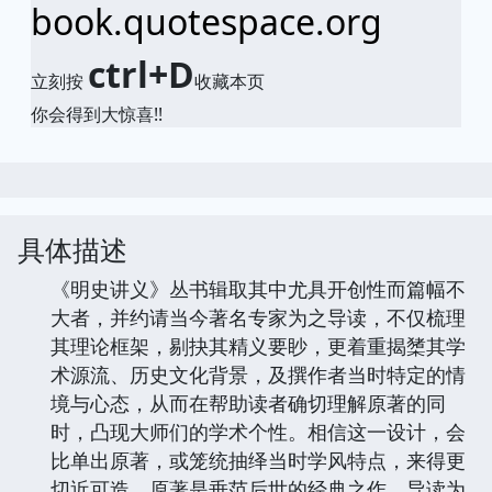
book.quotespace.org
ctrl+D
立刻按
收藏本页
你会得到大惊喜!!
具体描述
《明史讲义》丛书辑取其中尤具开创性而篇幅不
大者，并约请当今著名专家为之导读，不仅梳理
其理论框架，剔抉其精义要眇，更着重揭橥其学
术源流、历史文化背景，及撰作者当时特定的情
境与心态，从而在帮助读者确切理解原著的同
时，凸现大师们的学术个性。相信这一设计，会
比单出原著，或笼统抽绎当时学风特点，来得更
切近可造。原著是垂范后世的经典之作，导读为