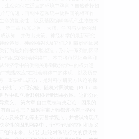
球，生命如何在适宜的环境中孕育？自然选择如
变异与传递，再到生态系统中物种间的相互作
生命的复杂性，以及基因编辑等现代生物技术
 第三章 认知之网：大脑、学习与决策的因
形成认知，并做出决策。神经科学的最新研究
神经递质、神经网络以及它们之间微妙的因果
类行为是如何被经验塑造，形成一系列的因果
数个体组成的社会网络中。本书将审视社会学和
从经济学中的供需关系到政治学中的权力运
讨“蝴蝶效应”在社会群体中的体现，以及历史
的另一重要组成部分，是对科学研究方法论的探
归分析、对照实验、随机对照试验（RCT）等
世界中孤立地识别和衡量因果效应。这部分内
意义。 第六章 自由意志与决定论：因果的
拥有自由意志？如果宇宙万物都遵循着严格的
论以及兼容论等主要哲学观点，并尝试将现代
决定性的因果网络中，个体行动的空间和意义
果研究的未来。从混沌理论对系统行为的预测性