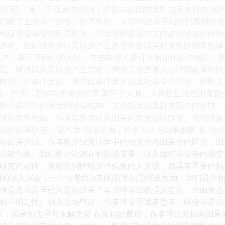
学回应。 第二章 生命的密码：演化与选择的因果 当目光转向地
剖析了生物学中的核心因果机制。从DNA的分子结构到基因的
都蕴含着精密的因果联系。作者将阐述达尔文的进化论如何解释
进程。我们也将探讨意识的产生是否也遵循某种未知的因果规律。
世界，离不开我们的大脑。本书将深入探讨大脑如何处理信息，
忆、情感以及意识的产生过程，揭示了这些复杂心理现象背后的
理论，如条件反射、操作性条件反射以及社会学习理论，阐明人
律动：行为、群体与历史的因果 离开了大脑，人类也生活在由无
析个体行为如何受到社会结构、文化规范以及群体压力的影响。
件的发生机制，作者都将尝试从因果的角度进行解读。我们将探
测的因果轨迹。 第五章 溯本追源：科学方法与因果推断 本书
的因果推断。作者将介绍统计学中的相关性与因果性的区别，回
关键作用。我们将讨论潜在的混淆变量，以及如何在复杂的现实
研究严谨性，并能批判性地评估信息的人来说，都具有重要的指导
制的深入探索，一个古老而深刻的哲学问题浮出水面：我们是否
择是否只是早已注定的结果？本书将详细梳理决定论、自由意志
的不确定性）融入这场辩论。作者将引导读者思考，即使在看似
未来：因果的边界与未解之谜 在旅程的最后，作者将目光投向因