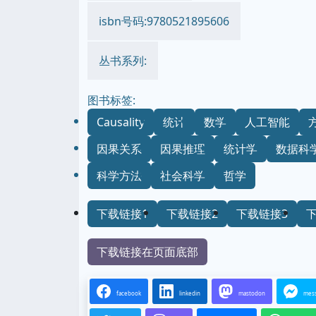
isbn号码:9780521895606
丛书系列:
图书标签:
Causality
统计
数学
人工智能
因果关系
因果推理
统计学
数据科
科学方法
社会科学
哲学
下载链接1
下载链接2
下载链接3
下载链接在页面底部
facebook
linkedin
mastodon
mes