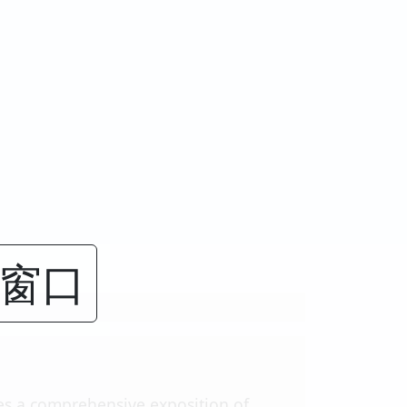
闭窗口
des a comprehensive exposition of