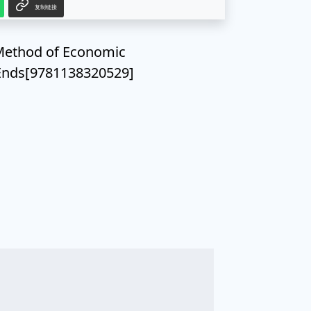
复制链接
hod of Economic
d Ends[9781138320529]
g