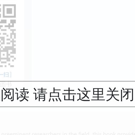
阅读 请点击这里关
 preeminent researchers in the field, this book provi