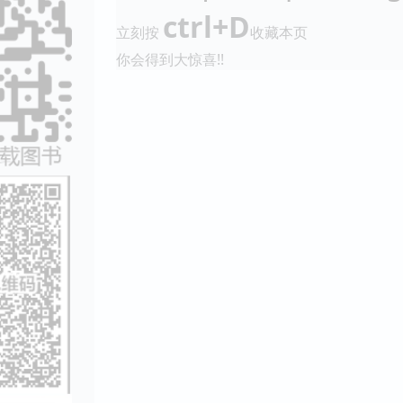
ctrl+D
立刻按
收藏本页
你会得到大惊喜!!