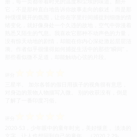
册，每一页都带着时光的温度和尘埃的味道。翻开
它，不是那种直白地告诉你故事走向的叙述，而是那
种缓缓展开的氛围，让你在字里行间捕捉到细微的情
绪变化，就好像身处一个久违的故地，空气中弥漫着
熟悉又陌生的气息。我喜欢它那种不动声色的力量，
没有惊天动地的剧情，却能在你内心深处激起层层涟
漪。作者似乎很懂得如何捕捉生活中的那些“瞬间”，
那些看似微不足道，却能触动心弦的片段。
☆
☆
☆
☆
☆
评分
三星半。 加尔各答的假日用孩子的视角很有意思，
对身边的景物人物描写入微。 别的收获没有，倒是
了解了一番印度习俗。
☆
☆
☆
☆
☆
评分
2020-53，少年眼中的童年时光，美好惬意 。淡淡的
文字，让人也想回到自己的童年。（2020.2.29-