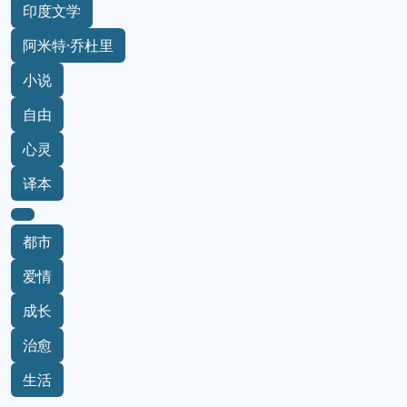
印度文学
阿米特·乔杜里
小说
自由
心灵
译本
都市
爱情
成长
治愈
生活