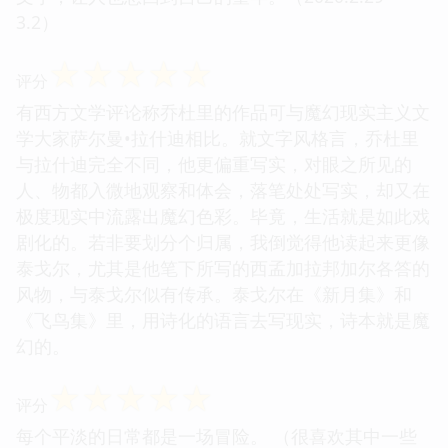
3.2）
☆
☆
☆
☆
☆
评分
有西方文学评论称乔杜里的作品可与魔幻现实主义文
学大家萨尔曼•拉什迪相比。就文字风格言，乔杜里
与拉什迪完全不同，他更偏重写实，对眼之所见的
人、物都入微地观察和体会，落笔处处写实，却又在
极度现实中流露出魔幻色彩。毕竟，生活就是如此戏
剧化的。若非要划分个归属，我倒觉得他读起来更像
泰戈尔，尤其是他笔下所写的西孟加拉邦加尔各答的
风物，与泰戈尔似有传承。泰戈尔在《新月集》和
《飞鸟集》里，用诗化的语言去写现实，诗本就是魔
幻的。
☆
☆
☆
☆
☆
评分
每个平淡的日常都是一场冒险。 （很喜欢其中一些