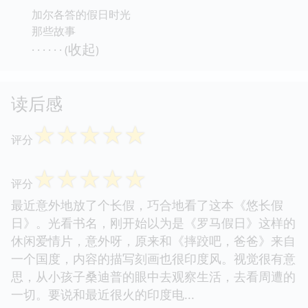
加尔各答的假日时光
那些故事
收起
· · · · · · (
)
读后感
☆
☆
☆
☆
☆
评分
☆
☆
☆
☆
☆
评分
最近意外地放了个长假，巧合地看了这本《悠长假
日》。光看书名，刚开始以为是《罗马假日》这样的
休闲爱情片，意外呀，原来和《摔跤吧，爸爸》来自
一个国度，内容的描写刻画也很印度风。视觉很有意
思，从小孩子桑迪普的眼中去观察生活，去看周遭的
一切。要说和最近很火的印度电...