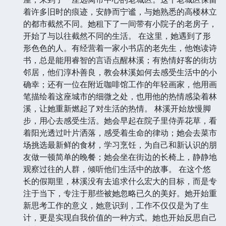
着许多旧时的痕迹，安静而宁谧，与她熟悉的高楼林立
的都市截然不同。她租下了一间带有小院子的老房子，
开始了与以往截然不同的生活。 在这里，她遇到了形
形色色的人。有经营着一家小书店的老先生，他饱读诗
书，总是能用睿智的言语点醒林溪；有热情好客的街坊
邻居，他们淳朴善良，教会林溪如何去感受生活中的小
确幸；还有一位在附近咖啡馆工作的年轻画家，他用画
笔描绘着这座城市的细微之处，也用他的热情感染着林
溪，让她重新燃起了对生活的热情。 林溪开始放慢脚
步，用心去感受生活。她会早起在院子里侍弄花草，看
着阳光透过叶片洒落，感受着生命的律动；她会去菜市
场挑选最新鲜的食材，学习烹饪，为自己和新认识的朋
友做一顿简单的晚餐；她会坐在街边的长椅上，静静地
观察过往的人群，倾听他们生活中的故事。 在这个悠
长的假期里，林溪没有去追求什么宏大的目标，而是专
注于当下，专注于那些被她忽略已久的美好。她开始重
新思考工作的意义，她意识到，工作不仅仅是为了生
计，更是实现自我价值的一种方式。她也开始反思自己