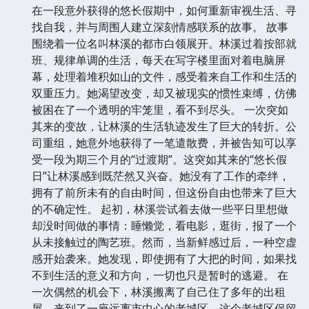
在一段意外获得的悠长假期中，如何重新审视生活、寻
找自我，并与周围人建立深刻情感联系的故事。 故事
围绕着一位名叫林溪的都市白领展开。林溪过着按部就
班、规律单调的生活，每天在写字楼里面对着电脑屏
幕，处理着堆积如山的文件，感受着来自工作和生活的
双重压力。她渴望改变，却又被现实的惯性束缚，仿佛
被困在了一个透明的牢笼里，看不到尽头。 一次突如
其来的变故，让林溪的生活轨迹发生了巨大的转折。公
司重组，她意外地获得了一笔遣散费，并被告知可以享
受一段为期三个月的“过渡期”。这突如其来的“悠长假
日”让林溪感到既茫然又兴奋。她没有了工作的牵绊，
拥有了前所未有的自由时间，但这份自由也带来了巨大
的不确定性。 起初，林溪尝试着去做一些平日里想做
却没时间做的事情：睡懒觉，看电影，逛街，报了一个
从未接触过的陶艺班。然而，当新鲜感过后，一种空虚
感开始袭来。她发现，即使拥有了大把的时间，如果找
不到生活的意义和方向，一切也只是暂时的逃避。 在
一次偶然的机会下，林溪搬离了自己住了多年的出租
屋，来到了一座远离市中心的老城区。这个老城区保留