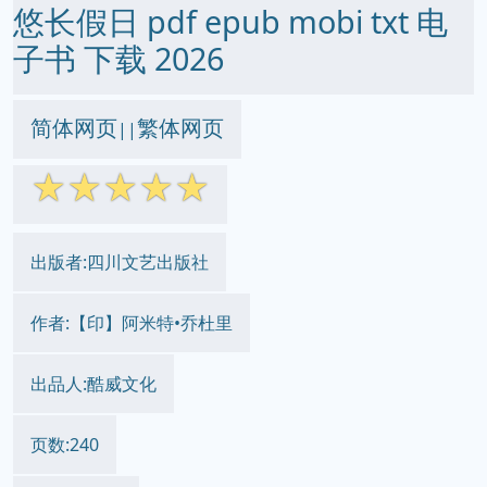
悠长假日 pdf epub mobi txt 电
子书 下载 2026
简体网页
繁体网页
||
☆
☆
☆
☆
☆
出版者:四川文艺出版社
作者:【印】阿米特•乔杜里
出品人:酷威文化
页数:240