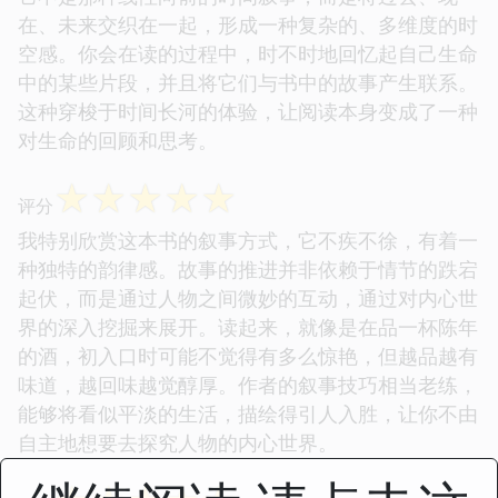
在、未来交织在一起，形成一种复杂的、多维度的时
空感。你会在读的过程中，时不时地回忆起自己生命
中的某些片段，并且将它们与书中的故事产生联系。
这种穿梭于时间长河的体验，让阅读本身变成了一种
对生命的回顾和思考。
☆
☆
☆
☆
☆
评分
我特别欣赏这本书的叙事方式，它不疾不徐，有着一
种独特的韵律感。故事的推进并非依赖于情节的跌宕
起伏，而是通过人物之间微妙的互动，通过对内心世
界的深入挖掘来展开。读起来，就像是在品一杯陈年
的酒，初入口时可能不觉得有多么惊艳，但越品越有
味道，越回味越觉醇厚。作者的叙事技巧相当老练，
能够将看似平淡的生活，描绘得引人入胜，让你不由
自主地想要去探究人物的内心世界。