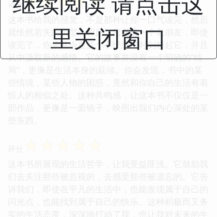
继续阅读 请点击这
☆
☆
☆
☆
☆
评分
这本书给我的感觉，不是那种让你一口气读完，然后
里关闭窗口
就怅然若失的类型。相反，它像是一个老朋友，即使
读完了，你依然会在某个不经意的时刻想起它，并且
从中汲取新的感悟。它的故事并没有一个明确的“结
局”，更像是生活本身的延续。你会发现，书中的某
些情境，某些人物的困惑，竟然和你自己的生活有着
惊人的相似之处。这种共鸣感，让这本书不仅仅是一
部作品，更像是一面镜子，映照出我们内心深处的某
些东西。
☆
☆
☆
☆
☆
评分
这本书所展现的生活哲学，让我受益匪浅。它鼓励我
们去关注那些被忽视的，去感受那些被遗忘的。它告
诉我们，即使在平凡的生活中，也能发现属于自己的
闪光点，也能找到属于自己的快乐。这种积极而又务
实的生活态度，深深地打动了我，也让我对未来的生