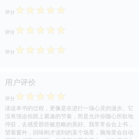
☆
☆
☆
☆
☆
评分
☆
☆
☆
☆
☆
评分
☆
☆
☆
☆
☆
评分
用户评价
☆
☆
☆
☆
☆
评分
读这本书的过程，更像是在进行一场心灵的漫步。它
没有强迫你跟上紧凑的节奏，而是允许你随心所欲地
停驻，去感受那些被忽略的美好。我常常会合上书，
望着窗外，回味刚才读到的某个场景，脑海里会自动