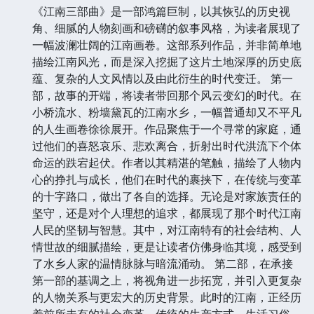
《江南三部曲》是一部鸿篇巨制，以其恢弘的历史视
角、细腻的人物刻画和磅礴的叙事风格，为读者展现了
一幅波澜壮阔的江南画卷。这部系列作品，并非简单地
描绘江南风光，而是深入挖掘了这片土地深厚的历史底
蕴、复杂的人文风情以及由此衍生的时代变迁。 第一
部，故事的开端，将读者带回那个风云变幻的时代。在
小桥流水、粉墙黛瓦的江南水乡，一幅普通却又不平凡
的人生画卷徐徐展开。作品聚焦于一个寻常的家庭，通
过他们的喜怒哀乐、悲欢离合，折射出时代洪流下个体
命运的跌宕起伏。作者以其精湛的笔触，描绘了人物内
心的挣扎与成长，他们在时代的裹挟下，在传统与变革
的十字路口，做出了各自的选择。无论是对家族责任的
坚守，还是对个人理想的追求，都展现了那个时代江南
人民的坚韧与智慧。其中，对江南特有的社会结构、人
情世故的细腻描绘，更是让读者仿佛身临其境，感受到
了水乡人家的温情脉脉与暗流涌动。 第二部，在承接
第一部的基调之上，将视角进一步拓宽，并引入更复杂
的人物关系与更宏大的历史背景。此时的江南，正经历