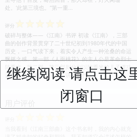
处。’此第三境也。”第一重...
☆
☆
☆
☆
☆
评分
破碎与整体——《江南》书评 初读《江南》，三部
曲的创作背景贯穿了二十世纪初到1980年代的中国
历史，一口气读下来，着实令人产生一种沧桑的命运
飘摇之感。第一部《人面桃花》的主人公是革命烈士
继续阅读 请点击这
陆秀米，第二部、第三部则分别以陆秀米的儿子谭功
达、孙子谭端午为主角，讲述三代...
闭窗口
用户评价
☆
☆
☆
☆
☆
评分
当我看到《江南三部曲》这个书名时，我的内心就充
满了对未知的好奇和期待。我不知道它会讲述怎样的