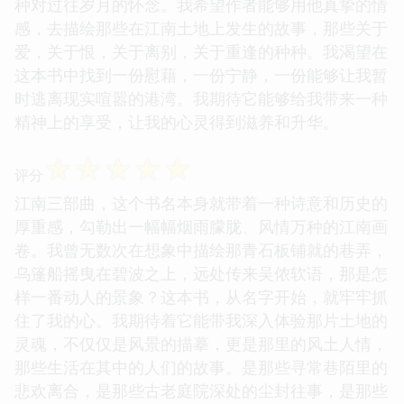
种对过往岁月的怀念。我希望作者能够用他真挚的情
感，去描绘那些在江南土地上发生的故事，那些关于
爱，关于恨，关于离别，关于重逢的种种。我渴望在
这本书中找到一份慰藉，一份宁静，一份能够让我暂
时逃离现实喧嚣的港湾。我期待它能够给我带来一种
精神上的享受，让我的心灵得到滋养和升华。
☆
☆
☆
☆
☆
评分
江南三部曲，这个书名本身就带着一种诗意和历史的
厚重感，勾勒出一幅幅烟雨朦胧、风情万种的江南画
卷。我曾无数次在想象中描绘那青石板铺就的巷弄，
乌篷船摇曳在碧波之上，远处传来吴侬软语，那是怎
样一番动人的景象？这本书，从名字开始，就牢牢抓
住了我的心。我期待着它能带我深入体验那片土地的
灵魂，不仅仅是风景的描摹，更是那里的风土人情，
那些生活在其中的人们的故事。是那些寻常巷陌里的
悲欢离合，是那些古老庭院深处的尘封往事，是那些