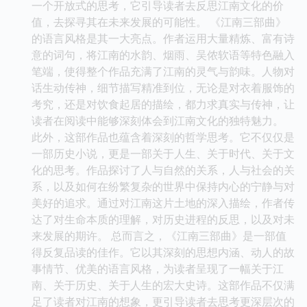
一个开放式的思考，它引导读者去反思江南文化的价
值，去探寻其在未来发展的可能性。 《江南三部曲》
的语言风格是其一大亮点。作者运用大量精炼、富有诗
意的词句，将江南的水韵、烟雨、吴侬软语等特色融入
笔端，使得整个作品充满了江南的灵气与韵味。人物对
话生动传神，细节描写精准到位，无论是对衣着服饰的
考究，还是对饮食起居的描绘，都力求真实与传神，让
读者在阅读中能够深刻体会到江南文化的独特魅力。
此外，这部作品也蕴含着深刻的哲学思考。它不仅仅是
一部历史小说，更是一部关于人生、关于时代、关于文
化的思考。作品探讨了人与自然的关系，人与社会的关
系，以及如何在纷繁复杂的世界中保持内心的宁静与对
美好的追求。通过对江南这片土地的深入描绘，作者传
达了对生命本质的理解，对历史进程的反思，以及对未
来发展的期许。 总而言之，《江南三部曲》是一部值
得反复品读的佳作。它以其深刻的思想内涵、动人的故
事情节、优美的语言风格，为读者呈现了一幅关于江
南、关于历史、关于人生的宏大史诗。这部作品不仅满
足了读者对江南的想象，更引导读者去思考更深层次的