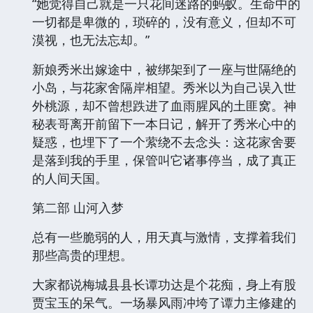
“她觉得自己就是一只花间迷路的蚂蚁。生命中的
一切都是卑微的，琐碎的，没有意义，但却不可
漠视，也无法忘却。”
新娘秀米出嫁途中，被绑架到了一座与世隔绝的
小岛，与花家舍隔岸相望。秀米以为自己误入世
外桃源，却不曾想跌进了血雨腥风的土匪窝。神
秘表哥离开前留下一本日记，解开了秀米心中的
疑惑，也埋下了一个萦绕不去念头：这花家舍要
是落到我的手里，保管叫它诸事停当，成了真正
的人间天国。
第二部 山河入梦
总有一些脆弱的人，用天真与激情，支撑着我们
那些高贵的理想。
大家都说梅城县县长谭功达是个花痴，身上有股
贾宝玉的呆气。一场暴风雨冲垮了谭力主修建的