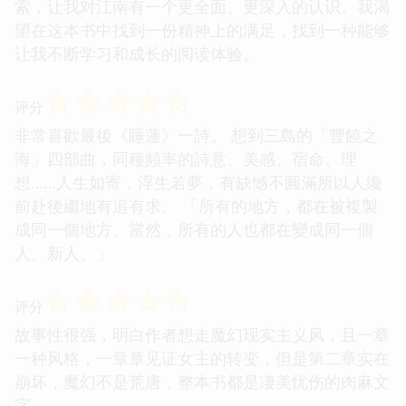
索，让我对江南有一个更全面、更深入的认识。我渴
望在这本书中找到一份精神上的满足，找到一种能够
让我不断学习和成长的阅读体验。
☆
☆
☆
☆
☆
评分
非常喜歡最後《睡蓮》一詩。 想到三島的「豐饒之
海」四部曲，同種頻率的詩意、美感、宿命、理
想……人生如寄，浮生若夢，有缺憾不圓滿所以人纔
前赴後繼地有追有求。 「所有的地方，都在被複製
成同一個地方。當然，所有的人也都在變成同一個
人。新人。」
☆
☆
☆
☆
☆
评分
故事性很强，明白作者想走魔幻现实主义风，且一章
一种风格，一章章见证女主的转变，但是第二章实在
崩坏，魔幻不是荒唐，整本书都是凄美忧伤的肉麻文
字。