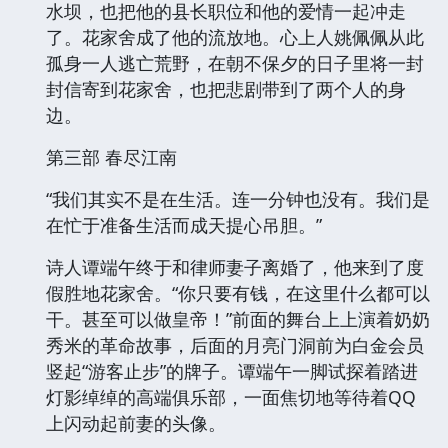
水坝，也把他的县长职位和他的爱情一起冲走
了。花家舍成了他的流放地。心上人姚佩佩从此
孤身一人逃亡荒野，在朝不保夕的日子里将一封
封信寄到花家舍，也把悲剧带到了两个人的身
边。
第三部 春尽江南
“我们其实不是在生活。连一分钟也没有。我们是
在忙于准备生活而成天提心吊胆。”
诗人谭端午终于和律师妻子离婚了，他来到了度
假胜地花家舍。“你只要有钱，在这里什么都可以
干。甚至可以做皇帝！”前面的舞台上上演着奶奶
秀米的革命故事，后面的月亮门洞前为白金会员
竖起“游客止步”的牌子。谭端午一脚试探着踏进
灯影绰绰的高端俱乐部，一面焦切地等待着QQ
上闪动起前妻的头像。