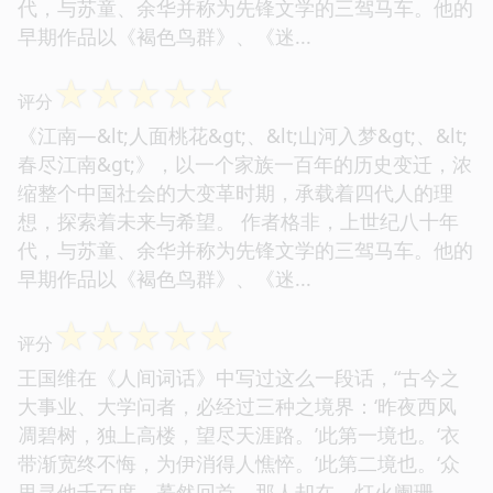
代，与苏童、余华并称为先锋文学的三驾马车。他的
早期作品以《褐色鸟群》、《迷...
☆
☆
☆
☆
☆
评分
《江南—&lt;人面桃花&gt;、&lt;山河入梦&gt;、&lt;
春尽江南&gt;》，以一个家族一百年的历史变迁，浓
缩整个中国社会的大变革时期，承载着四代人的理
想，探索着未来与希望。 作者格非，上世纪八十年
代，与苏童、余华并称为先锋文学的三驾马车。他的
早期作品以《褐色鸟群》、《迷...
☆
☆
☆
☆
☆
评分
王国维在《人间词话》中写过这么一段话，“古今之
大事业、大学问者，必经过三种之境界：‘昨夜西风
凋碧树，独上高楼，望尽天涯路。’此第一境也。‘衣
带渐宽终不悔，为伊消得人憔悴。’此第二境也。‘众
里寻他千百度，蓦然回首，那人却在，灯火阑珊