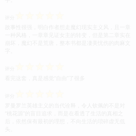
☆
☆
☆
☆
☆
评分
故事性很强，明白作者想走魔幻现实主义风，且一章
一种风格，一章章见证女主的转变，但是第二章实在
崩坏，魔幻不是荒唐，整本书都是凄美忧伤的肉麻文
字。
☆
☆
☆
☆
☆
评分
看完这套，真是感觉“自由”了很多
☆
☆
☆
☆
☆
评分
罗曼罗兰英雄主义的当代诠释，令人钦佩的不是对
“桃花源”的盲目追求，而是在看透了生活的真相之
后，依然保有最初的理想，不向生活的琐碎虚无低
头。