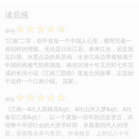
读后感
☆
☆
☆
☆
☆
评分
“江南”二字，似乎在每一个中国人心里，都寄托着一
份别样的情愫。无论是日出江花、春来江水，还是黛
瓦白墙、水墨点染的风景画，水乡江南总带着独属于
中国的典雅气韵和身段。格非沉潜十年又历时七年完
成的长河小说《江南三部曲》里发生的故事，正是始
于这样一个江南小镇。 花家...
☆
☆
☆
☆
☆
评分
《江南—&lt;人面桃花&gt;、&lt;山河入梦&gt;、&lt;
春尽江南&gt;》，以一个家族一百年的历史变迁，浓
缩整个中国社会的大变革时期，承载着四代人的理
想，探索着未来与希望。 作者格非，上世纪八十年