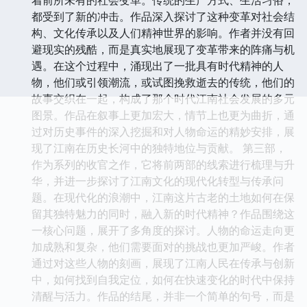
着前所未有的社会变革。传统的生产方式、生活习俗，
都受到了新的冲击。作品深入探讨了这种变革对社会结
构、文化传承以及人们精神世界的影响。作者并没有回
避现实的残酷，而是真实地展现了变革带来的阵痛与机
遇。在这个过程中，涌现出了一批具有时代精神的人
物，他们或引领潮流，或试图挽救逝去的传统，他们的
故事交织在一起，构成了那个时代江南社会发展的多元
图景。作品在叙事上更加宏大，情节上也更为曲折，通
过对历史事件的深入挖掘和对人物命运的精妙安排，展
现了江南在历史长河中的独特地位与贡献。 第三部，
作为系列的收官之作，它将前两部的线索进行梳理与升
华，并进一步探讨了江南文化的现代化转型与传承问
题。在现代化的浪潮中，江南这片古老的土地如何在保
留其独特魅力的同时，融入新的时代精神？作品围绕这
一核心问题，展开了多角度的探讨。人物的命运走向更
加成熟和复杂，他们需要面对的挑战也更加严峻。作者
通过对这些人物的刻画，展现了江南人民在传承与创新
中，如何找到自我定位，如何在快速变化的时代中保持
清醒与活力。作品的结尾，并非一个简单的句号，而是